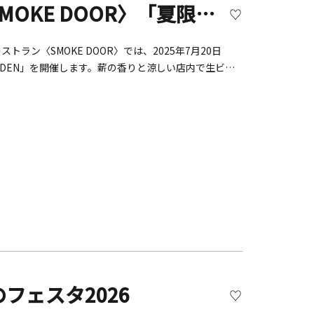
（金）は10：00～16：00■料金：1,400円(大人・
【開催終了】薪火レストラン〈SMOKE DOOR〉「夏限定！室内ビアガーデン」【横浜市】
別途必要。 フリーパス利用可、再入場可、０歳～2歳は無
、オムツ用プールのみ利用可能
レストラン〈SMOKE DOOR〉では、2025年7月20日
 GARDEN」を開催します。薪の香りと涼しい店内で生ビー
ナルカクテルなどを90分フリーフローでご用意。薪火
パスタや肉料理まで楽しめる2種のプランをご用意しました。
ドにて三ツ星に輝いた薪火の&ldquo;ピットマスター
概要■期間：2025年7月20日〜8月31日■時間：
日までの要予約スタンダードプラン 6,380円
50円&nbsp;&mdash; 前菜6品＋パスタ＋肉料理＋90分
Y 青のラガー／BROOKLYN SUMMER ALE／よなよ
ル4種、ソフトドリンク各種追加オプション：横浜クラ
REWING ONE、HAMAKURO ほか）※ビールの銘柄は仕入
デザートまたはパスタをサービス※ご予約はWEBから
モーク ドア）2022年にオープンした、薪⽕レストラン。
⽤した熾⽕調理は、⾷材の旨みを最⼤限に引き出す調理
ランシスコのレストランにてエグゼクティブスーシェフ
フェスタ2026
へいし、朝食からディナーまで楽しめる世界クラスのオールデ