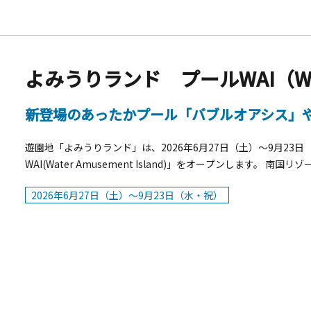
新登場のあったかプール「バブルオアシス」
遊園地「よみうりランド」は、2026年6月27日（土）～9月2
WAI(Water Amusement Island)」をオープンします
のプール」、巨大ウォータースライダー「ジャイアントスカイリバ
2026年6月27日（土）～9月23日（水・祝）
の水遊びエリア「わいわいジャングル」や「それいけ！アンパン
で、思い思いの時間を過ごせます。 また、今シーズンは新たに
いっぱいに広がる細かな泡と温水に身をゆだねながら、ゆったり
の放水ショーやシンクロショーなどのイベントに加え、7月11日（
プールも開催します。ライトアップされた場内が昼間とは異なる
を過ごせます。 &nbsp;5つのプールと8種のスライダーを誇る
い。■営業期間：2026年6月27日（土）～ 9 月 23 日（ 水・祝）