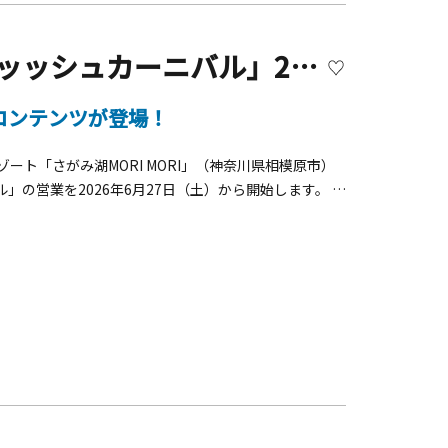
さがみ湖MORI MORI「スプラッッッシュカーニバル」2026
コンテンツが登場！
ート「さがみ湖MORI MORI」（神奈川県相模原市）
の営業を2026年6月27日（土）から開始します。 今
々！オラの妖怪バケ〜ション』とのコラボレーションを実
ングゲーム」や、さまざまな仕掛けが楽しめる「ウォー
登場します。 また、昨年好評を博した放水イベント「は
ヨンしんちゃん』の人気オープニングテーマ「オラはに
シュマン」が豪快に放水する約3分間の特別ショーをお
氷が浮かぶ一桁台の水温を体験できる「キンキン！アイ
ー「MORI MORI兄弟」をモチーフにした高さ6メートル
など、個性豊かな6種類のプールエリアを展開。子ども
シュカーニバル 概要■営業期間：2026年6月27日
降は土休日のみ営業■営業時間：9：00～16：00 ※天