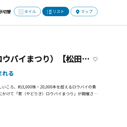
タイル
リスト
マップ
示切替
【開催終了】寄ロウバイ園（寄ロウバイまつり）【松田町】
まれる
ろ、約3,000株・20,000本を超えるロウバイの黄
旬にかけて「寄（やどりき）ロウバイまつり」が開催さ
見客でにぎわいます。