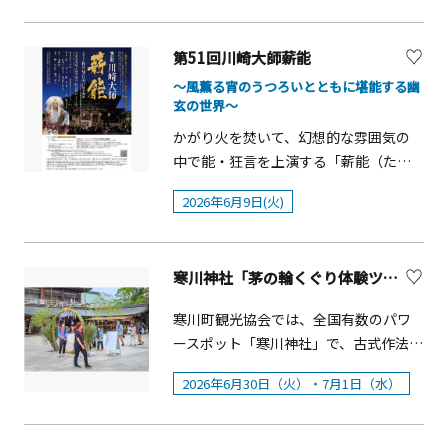
えたというもの。もう1つは、源頼朝が
哉（みなみじきさい）さまより、「魂
催：一般社団法人MMK 【源頼朝旗挙祭
三崎来遊の際、磯取りしていた親子に
のゆくえ」をテーマに 心の重荷を軽
について】源頼朝船出の浜として知ら
舞を所望し、母親が唄い、娘が舞った
第51回川崎大師薪能
くするメッセージ をいただきます。
れる真鶴町・岩海岸。1180年（治承4
というものです。現在でも、下を向き、
第二部として オカリナ奏者小林洋子
～風薫る宵のうつろいとともに堪能する幽
年）、石橋山の戦いに敗れた源頼朝は
真顔で踊っていますが、これは当時庶
玄の世界～
（こばやしようこ）さまより「初夏の
土肥郷（現在の真鶴町・湯河原町）に
民が殿様（源頼朝）の前で踊るとき
風によせて」をテーマに演奏をいただ
かがり火を焚いて、幻想的な雰囲気の
おちのび、この浜から安房（現在の千
に、顔をあげて笑顔で踊ることができ
きます。 新緑に包まれた静かな境内
中で能・狂言を上演する「薪能（たき
葉県南部）に渡りました。当イベント
なかったことから由来していると言わ
に、オカリナの優しい音色と爽やかな
ぎのう）」。屋外の開放的な空間で、
は、岩海岸周辺の住民が頼朝一行に海
れています。古代・中世まで遡るかは
2026年6月9日(火)
風が響きわたり、心安らぐひとときを
格式ある舞台を気軽に楽しむことがで
の幸をふんだんに使った食事を振る舞
不明ですが、少なくとも江戸時代中期
お過ごしいただけます。 また、地元の
き、初心者の方にもおすすめです。日本
った史実にちなんだ、外周9.3mに及ぶ
までは文献で確認されています。チャ
皆さまの特別演奏会やワークショップ
語・英語字幕解説タブレットの貸し出
大鍋を使ったふるまい鍋をメインにし
ッキラコは、大人の女性10人程が唄
が開かれます。心に響く学びと音楽に
寒川神社「茅の輪くぐり体験ツアー」
し（有料）もあり、分かりやすくお楽
た地元有志によるイベントです。かつ
い、5歳程～12歳までの少女20人程が踊
触れながら、世代を問わず楽しめる、
しみいただけます。※雨天時の会場決
て真鶴町では大鍋を使ったふるまい鍋
寒川町観光協会では、全国有数のパワ
ります。少女は赤色の晴れ着、大人の
意義深い一日をぜひお過ごしくださ
定：公演当日15時までに川崎市文化財
をメインにしたイベント「源頼朝旗挙
ースポット「寒川神社」で、古式作法
女性は、黒色の着物に羽織姿で、舞扇
い。開催概要■開催日：2026年5月31
団のウェブページおよびX（旧
げフェスティバル」が長年開催されて
に則り茅の輪をくぐり無病息災を願う
とチャッキラコ（写真右下、綾竹）を
日（日）■時間：13：00～■会場：大
Twitter）にて開催場所を公開します。
いましたが、1997年の開催を最後に途
2026年6月30日（火）・7月1日（水）
ガイドツアーを2日間行います。 このツ
演目に応じて使い分け、楽器類は伴わ
雄山最乗寺 本堂■入場無料※手話通訳
【開演時間】17：30開演（16：15開
絶えていました。昨年2025年に、真鶴
アーは拝殿にてお祓いを受け「大祓
ず、素唄と囃し言葉だけの素朴な唄と
あり 【同日開催 特別演奏会】ヤマハ音
場）※17：00より出演者による演目の
町民有志が結成した一般社団法人
守」をいただき茅の輪をくぐります。6
踊りです。踊りには、「ハツイセ」、
楽教室「てんぐの音楽祭」■時間：