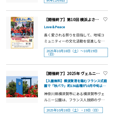
例年12月6日
われ、無病息災を願います。火防の神
（ニューウェルシティ湯河原）／保険
中に舞わせる「大般若経転読」など荘
様として全国各地から、消防や火力発
料を含む） 「湯かけまつり」とDC
厳な法要も執り行われます。4月18日に
電など「火を取り扱う仕事」の関係者
ロゴをあしらったオリジナルフェイス
は仏画師・清水心澄さんによる限定御
【開催終了】第10回 横浜よさこい祭り～良い世さ来い
が、お参りとお札を求めに訪れます。
タオルもプレゼント！ ・申込方法：
朱印「ほのぼの観音」の直書き授与も
Love＆Peace
湯河原温泉公式公式サイトからお申込
あり、参拝後は境内の「寺カフェ」で
みください。 ※外国籍の
長く愛される祭りを目指して、地域コ
ひとやすみいただけます。 概要■開催
方もお申込みいただけます。２ 服
ミュニティーの文化活動を促進しなが
日：2026年4月5日（日）・4月18日
装・持ち物（重要事項） ・足袋、ま
ら、市民手作りの祭りを開催して今年
（土）■志納金：3,000円（お札の授与
2025年10月18日（土）～10月19日
たはマリンシューズをご持参くださ
第10回を迎えます。全国各地から集ま
含む）■主催：蓬莱山 長谷寺 限定御朱
（日）
い ※ 通常のスニーカーは脱げやす
ったよさこいチームによる演舞を終日
印「ほのぼの観音」について■実施
く、転倒・怪我の原因となるため参加
街を舞台に実施いたします。観覧は無
日：2026年4月18日（土）■受付：9：
できない場合があります。 ・濡れて
料。世代や国籍も越えて交流し、横浜
30〜 ／ 13：00〜 ■志納金：2,000円
【開催終了】2025年 ヴェルニー公園 『秋のローズフェスタ』
もよい、かつ透けにくい服装でご参加
の街ににぎわいと活気をもたらし、人
【蓬莱山 長谷寺について】神奈川県厚
【入園無料】横須賀港を臨むフランス式庭
ください。 ※ 温泉のお湯を使用す
のパワーや笑顔の魅力を発信すること
木市にある曹洞宗の寺院、蓬莱山長谷
園で「秋バラ」約130品種が10月中旬より
る祭りのため濡れる可能性がありま
を目的として開催します。開催概要■
見頃
寺。鎌倉幕府の執権・北条時頼公が厄
神奈川県横須賀市にある横須賀市ヴェ
す。 ・地面が滑りやすい場合があり
開催日：2025年10月18日（土）・19日
除けを願い再建したと伝わる歴史ある
ルニー公園は、フランス人技師のヴェ
ます。 ・安全確保のため、当日は係
（日）※ 雨天決行 荒天中止■時
寺院で、火災による再建を重ねながら
ルニー氏が建設に貢献した旧横須賀製
員の指示に従ってください。３ 体験
間：10：00～18：00■場所10月
地域の祈りの場として守られてきまし
2025年10月18日（土）・19日（日）
鉄所跡地の対岸に位置しており、バラ
プログラム内容（60〜90分） ・湯河