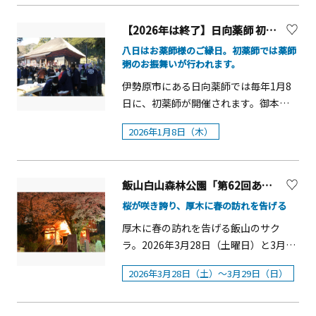
Winter Rose」シリーズのオリジナルグ
生以下無料）※団体割、障がい者割あ
之宮3146）―さむかわ冬のひまわり
載です。また今年は、神奈川県川崎競
ッズ、「Happy holidays!」を意味する
り【瀬戸屋敷について】開成町北部、
【2026年は終了】日向薬師 初薬師【伊勢原市】
festival― ※有料 ※開花状況等により
馬組合と共催し、ポニーとのふれあい
ドイツ語「Frohes Fest!」をデザイン
金井島に所在し、江戸時代旧金井島の
変更・中止の場合あり&nbsp;【第1
や、川崎競馬公式YouTubeチャンネル
八日はお薬師様のご縁日。初薬師では薬師
に採用したBALLPARK Xmas公式グッ
名主を代々つとめた瀬戸家が、家屋を
粥のお振舞いが行われます。
弾】■開催日：2025年11月15日
『スパーキングトークライブ』のメン
ズも販売予定です。 ＜「Frohes
構えてきた300年の歴史ある古民家で
（土）、16日（日）、17日（月） ■時
バーによる生トークショーなども開催
伊勢原市にある日向薬師では毎年1月8
Fest!」をテーマにしたBALLPARK
す。釜戸や囲炉裏を使った体験も可能
間：10：00～14：00 &nbsp;【第2弾
します。競馬場の雰囲気を味わいなが
日に、初薬師が開催されます。御本尊
Xmas公式グッズが登場＞「BALLPARK
です。また、敷地内には発酵をテーマ
(メイン)】■開催日：2025年11月22日
ら、川崎・沖縄オリオン祭を同時にお
のご開帳とともに、ご参拝の皆様の一
Xmas YOKOHAMA KANNAI 2025」の後
としたカフェや、地場野菜の販売所、
2026年1月8日（木）
（土）、23日（日・祝）、24日（月・
楽しみいただけます。 さらに13日
年間の無病息災と身体健全をご祈念し
援パートナーでもあり、クリスマスマ
地元の特産品を使ったソフトクリーム
振）、25日（火）■時間：10：00～
は、競馬場の大型ビジョンを使用した
【薬師粥】のお振る舞いを行います。
ーケット発祥の地であるドイツ・フラ
販売所が併設されています。
14：00&nbsp;☆22日、23日は野菜・
野外映画鑑賞イベント「Green Carpet
■開催日：2026年1月8日（木）■御祈
ンクフルト市にちなみ、ドイツ語で
焼き芋などの出店あり。&nbsp;■会
Theater in 川崎競馬場」も同時開催し
飯山白山森林公園「第62回あつぎ飯山桜まつり」
祷・拝観：9：00～16：30※薬師粥の
「楽しいお祭り」、「Happy
場：さむかわひまわり畑&nbsp;【費
ます。大ヒット映画『SING/シング』の
振舞は11：30前後、先着順、無くなり
桜が咲き誇り、厚木に春の訪れを告げる
holidays!」を意味する「Frohes Fest!
用：協力金1人100円※中学生以下無料
最新作「SING/シング：ネクストステー
次第終了【日向薬師について】716年
（フローエス・フェスト！）」をデザ
厚木に春の訪れを告げる飯山のサク
／摘み取り体験5本まで200円
ジ」を無料で上映します。川崎・沖縄
に、行基により開創され、1300年の歴
インに取り込んだBALLPARK Xmas公
ラ。2026年3月28日（土曜日）と3月29
&nbsp;※諸事情により予告なく内容変
オリオン祭2025 概要■開催日時・9月
史を伝えています。中世より薬師霊場
式グッズが登場します。ドイツ語の心
日（日曜日）の2日間、サクラの名所
更・中止する場合がございます
13日（土）10：00～16：00／7：15～
として篤く信仰され日向薬師の名をも
2026年3月28日（土）～3月29日（日）
温まるメッセージが込められた公式グ
「飯山白山森林公園桜の広場」を中心
&nbsp;※詳細・最新情報は寒川町観光
20：30・9月14日（日）10：00～16：
って親しまれ、日本三薬師の1つに数え
ッズとともに、ご自身や大切な方々と
に、「第62回あつぎ飯山桜まつり」を
協会ホームページをご確認ください。
00・9月15日（月祝）10：00～16：
られています。その歴史を物語る数多
クリスマスを楽しくお過ごしくださ
盛大に開催します。庫裡（くり）橋か