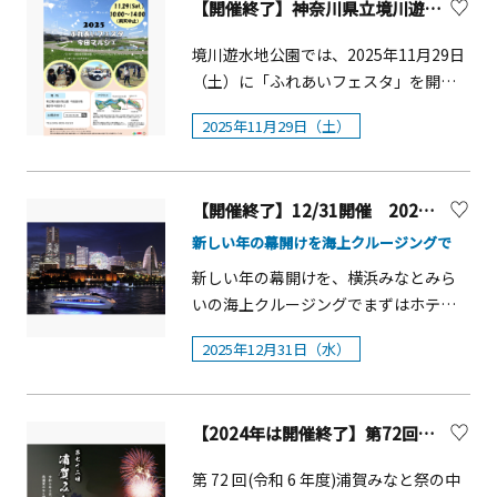
ついて】飯山白山森林公園は、厚木市
演奏、焼亡の舞、武者の名乗り、出陣
【開催終了】神奈川県立境川遊水地公園「ふれあいフェスタ・今田マルシェ」【横浜市】
田原風鈴と西行祭入選作品の展示をし
を使った小物雑貨やアクセサリーを販
北西部の白山とその周辺の里山に広が
の儀（桜木公園）&nbsp; 土肥祭 概要
ています。風流な俳句と涼やかな風鈴
売します。ワークショップ(有料)では沖
境川遊水地公園では、2025年11月29日
っています。飯山観音駐車場から20分
■開催日：2026年4月5日（日曜日）■
の音色で穏やかな時間をお過ごしくだ
縄伝統工芸の琉球カレットを使ったア
（土）に「ふれあいフェスタ」を開催
ほどでたどり着く白山山頂の展望台か
時間：13：40■場所：城願寺■内容：
さい。■開催期間：2025年7月20日
クセサリーづくりなどを体験できま
します！ 今年は「今田マルシェ」も同
らの眺めは素晴らしく、遠く横浜・新
式典、源頼朝・土肥実平主従法要、焼
（日）～8月24日（日）■開庵時間：9
す。【ステージショー】 （対象日：9
2025年11月29日（土）
日開催です！ 当日はパトカー・消防車
宿方面まで見渡すことができます。天
亡の舞、墓参など
:00～16 :00風鈴まつり期間中のイベン
月13日・14日・15日）舞踊やエイサー
の搭乗体験、モルック等の誰でも楽し
気が良ければスカイツリーが見えるこ
ト7月26日（土）10:00～12:00 紙風鈴
などの沖縄の伝統芸能に加え、沖縄に
めるスポーツイベント等々その他イベ
とも！ハイキングコースやトレイルラ
を折って俳句を作ろう！7月27日（日）
ゆかりのあるアーティスト達が登場
【開催終了】12/31開催 2025～2026カウントダウンクルーズ【横浜市】
ントが盛りだくさん！！ キッチンカー
ンニングコースも整備され、新緑や紅
10:00～12:00 小田原風鈴づくり※詳
し、ステージを盛り上げます。MCに
も来るので食事の心配もありません。
葉の季節はもちろんのこと、四季を通
新しい年の幕開けを海上クルージングで
細は下記HPにてご確認ください。
は、沖縄出身で過去に名護観光大使が
ぜひ、遊びに来てください。 詳しくは
じて自然に親しむことができます。
新しい年の幕開けを、横浜みなとみら
じゅまる王子を務めた「金城めくるく
境川遊水地公園HP 公園ブログ(イベン
&nbsp;飯山観音長谷寺は桜の名所とし
いの海上クルージングでまずはホテル
ん」を今年も迎えます。■場所：サン
ト情報)をご覧ください。
て有名で、神奈川の景勝50選にも指定
ディナー券など豪華賞品が当たる大抽
サン広場 ステージ ■料金：無料■
（https://sakaigawanoevent.blogspo
されています。満開となる3月下旬ごろ
2025年12月31日（水）
選会で今年最後の運試し。コスモクロ
出演者：ジャアバーボンズ（バン
t.com/2025/10/1129.html）概要■開
には「あつぎ飯山桜まつり」が行わ
ックのカウントダウン、一斉に響き渡
ド）、イクマあきら（歌手）、ヤンバ
催日時：2025年11月29日（土）10：00
れ、各種催し物でにぎわいます。麓に
る除夜の汽笛の後は、ジャズの調べを
ラー宮城（歌手） ほか【スパーキン
～14：00 ※雨天中止■開催場所：境
は飯山温泉もあるので、ハイキングで
【2024年は開催終了】第72回（令和6年度）浦賀みなと祭
聞きながらスパークリングワインで乾
グトークライブ】（対象日：9月15日）
川遊水地公園 今田遊水地（藤沢市今
疲れた体を癒してはいかがでしょう
杯し、新たな年を船上でお迎えくださ
川崎競馬公式YouTubeチャンネルの人
第 72 回(令和 6 年度)浦賀みなと祭の中
田89-2） ■問合わせ：境川遊水地公
か。
い。■開催日 2025年12月31日（水）
気番組『スパーキングトークライブ』