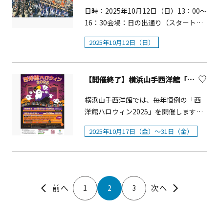
日：2025年10月18日（土）・19日
こしパレード」が開催されます。 当日は、
6月14日（土）・会 場：&nbsp;箱
日時：2025年10月12日（日）13：00～
三崎下町を中心とした各団体のみこしが一
（日）・時間：10：00～16：00・会
根湯本見番 1階ホール・出 演：
16：30会場：日の出通り（スタート）
堂に会し、熱気に満ちた迫力あるパフォー
場：横須賀市ヴェルニー公園内 各所
&nbsp;箱根芸者衆・演 目：&nbsp;
マンスが披露されます。
&rarr;入船すずらん通り&rarr;県道26号
※入場無料、各プログラム参加や物販
2025年10月12日（日）
「昭和百年によせて」・公演時間：各
手前（パフォーマンス） &rarr;三
は別途料金がかかるものがあります。
回約60分 ・第1部：10:30～ ・第2
崎銀座通り&rarr;三崎公園内（フィニッ
※内容は予告なく変更・中止になる場
部：12:30～ ・第3部：14:30～ ※各
シュ） ※予定
合があります。※大型イベントの開催
公演の開場は30分前・料 金：
【開催終了】横浜山手西洋館「西洋館 ハロウィン2025」
日は混雑が予想されますので、公共交
&nbsp;一人 5,000円（税込）・チケッ
通機関をご利用いただきますよう、ご
横浜山手西洋館では、毎年恒例の「西
ト発売日：&nbsp;2025年5月14日
協力をお願いいたします。※その他事
洋館ハロウィン2025」を開催します。
（水）〜・予約方法：&nbsp;電話受付
前予約制の各イベント・プログラム情
山手西洋館の館内にハロウィン装飾を
のみ 電話 0460-85-5338 (受付時
2025年10月17日（金）～31日（金）
報について詳しくは下段のWEBサイト
し、フォトスポットも設置します。ま
間 10時〜16時まで、売り切れ次第終
をご覧ください。
た、西洋館と近隣施設を巡る仮装スタ
了)・座 席：&nbsp;当日受付順・当
ンプラリーも開催します（参加費無
日受付時間：&nbsp;各公演60分前か
料）。オリジナル仮装グッズやバルー
ら・ご注意：&nbsp;チケットを忘れず
ン、軽食、お菓子の販売に加え、収穫
にご持参ください。&nbsp; 皆様のお越
1
2
3
祭をイメージした神奈川産直野菜の販
しを心よりお待ちしております。
売もあります。ご家族やお友達と一緒
に、秋の一日を山手でお楽しみくださ