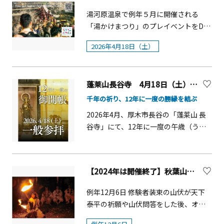
綱を引き合い、必ず陸方が勝ちます。
定）■会場：大雄山最乗寺 本堂■入場
湯河原温泉で例年５月に開催される
左義長前の数日間は、下町通り等の御
無料※手話通訳あり ■ 第一部 特別法
「湯かけまつり」のプレイベントをDC
仮屋に子どもたちが籠り、太鼓をたた
話（13：20～）テーマ：「迷わない生
特別で４月18日（土）に開催します！
くなどして賑やかに過ごします。地元
き方のために」～心を照らす禅の智慧
2026年4月18日（土）
温泉街を練り歩く神輿にむかって温泉
の人々は、道祖神(セエノカミ)さんにお
～講師：千葉公慈（ちば こうじ）老師
の湯を浴びせ、担ぎ手も観客も一緒に
参り(ナナトコマイリ)をします。
宝林寺住職。東北福祉大学学長。大本
なって盛り上がる「湯かけ」や「神輿
山永平寺公開講座講師。著書やメディ
蓬莱山長谷寺 4月18日（土）「12年に一度のご開帳」【厚木市】
担ぎ」などの日本文化体験を、本番の
ア出演も多数。 ■ 第二部 講演会
お祭りに先がけて、万葉公園内で体験
千年の祈り、12年に一度の勝縁を結ぶ
（15：00～）講師：ダメじゃん小出氏
できます。ぜひこの機会に、「湯か
2026年4月、厚木市長谷の「蓬莱山 長
（鉄道語り芸人・エンターテイナー）
け」を気軽に楽しんでみましょう！
谷寺」にて、12年に一度の午歳（うま
伊豆箱根鉄道にまつわるお話をたっぷ
１ 開催概要 ・実施日：2026年4月
どし）特別ご開帳が開催されます。普
りとお楽しみください。 ■ 同時開催：
18日（土）18:30～20:00（予定） ・
段は拝むことのできない御本尊の扉が
大雄山線開業100周年 特別企画大祭と
実施場所：万葉公園（湯河原町／ＪＲ
開かれるこの期間は、仏様とのご縁が
あわせて、100周年を記念した限定グッ
湯河原駅からバス約９分＋徒歩す
【2024年は開催終了】秋葉山量覚院 火防祭【小田原】
最も深まる貴重な機会です。昭和27年
ズの販売やイベントを実施します。 ※
ぐ） ※集合場所：万葉公園 玄関
の大火を奇跡的に切り抜けた「不屈の
内容は変更となる場合がございます。
例年12月6日 修験者装束の山伏が天下
テラス前（受付） ・料金：4,000円
観音様」の御心に触れ、千年の歴史が
あらかじめご了承ください。
泰平の祈願や山伏問答をした後、オキ
（税込）※当日受付にてお支払いくだ
息づく境内へ足を運んでみませんか。
の火の上を渡る「火渡り」の儀式が行
さい。 （体験料／温浴施設利用料
当日は八名の僧侶が六百巻の経典を空