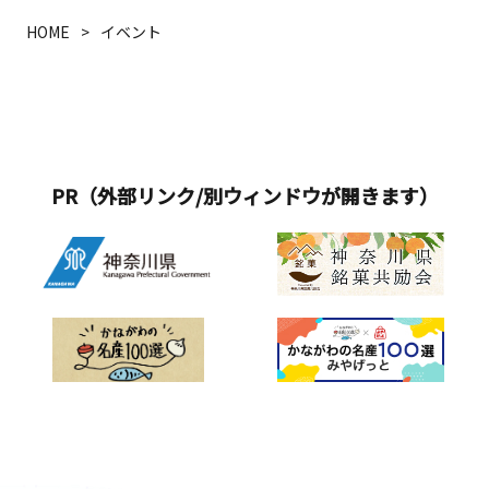
い。 ＜館内装飾＞■期間：10月17日
HOME
イベント
（金）～31日（金）■時間：9：30～
17：00※休館日 外交官の家、横浜市
イギリス館 10月22日（水）旧山手68
番館、テニス発祥記念館 10月20日
（月）■会場７館 横浜山手西洋館
（外交官の家、ブラフ18番館、ベーリ
PR（外部リンク/別ウィンドウが開きます）
ック・ホール、 エリスマン邸、横浜
市イギリス館、山手111番館）、旧山手
68番館 【外交官の家】「The
Halloween Cat Castle ～猫たちの一夜
限りの密会～」装飾･監修:Blue Laguna
DECORATION 芳川 香生花装
飾:Bouquet Perfume 相沢知美 【ブラ
フ18番館】秋の山手へようこそ～ハロ
ウィン アフタヌーンティー」装飾:
Design Team Liviu 【ベーリック・ホ
ール】「秘密の晩餐と花の幻想」～エ