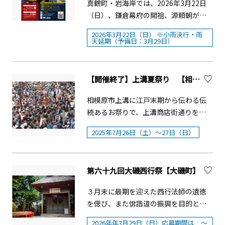
真鶴町・岩海岸では、2026年3月22日
（日）、鎌倉幕府の開祖、源頼朝が真
鶴町の「岩海岸」から安房国（現在の
2026年3月22日（日） ※小雨決行・雨
千葉県南部）へと船出をした史実にち
天延期（予備日：3月29日）
なんだイベント「源頼朝旗挙祭
2026（みなもとのよりともはたあげま
つり）」 を開催します。今年の「頼朝
【開催終了】上溝夏祭り 【相模原市】
旗挙鍋」は、伊勢海老、アンコウ、地
元産野菜をふんだんに使用！真鶴の海
相模原市上溝に江戸末期から伝わる伝
の恵みを豪快に味わえる特製鍋として
統あるお祭りで、上溝商店街通りを歩
来場者に無料で振る舞われます。大鍋
行者天国にして開催されます。7月下旬
2025年7月26日（土）～27日（日）
から立ち上る湯気とともに、春の海辺
の土・日に開催されます。
ににぎわいが広がります。 頼朝鍋は、1
回の調理で真鶴町人口を超える10,000
第六十九回大磯西行祭【大磯町】
人の食事を賄うことができるため、災
害時の食糧確保にうってつけ。本祭
３月末に最期を迎えた西行法師の遺徳
は、もしもの時の備えとしての「炊き
を偲び、また俳諧道の振興を目的とし
出し訓練」を兼ねています。会場には
て鴫立庵では、毎年3月に西行祭を開催
周辺地域からキッチンカーが集まり、
2026年年3月29日（日）応募期間は ～