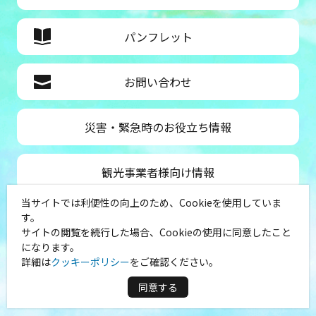
パンフレット
お問い合わせ
災害・緊急時のお役立ち情報
観光事業者様向け情報
当サイトでは利便性の向上のため、Cookieを使用していま
公益社団法人神奈川県観光協会
す。
サイトの閲覧を続行した場合、Cookieの使用に同意したこと
〒231-8521
になります。
神奈川県横浜市中区山下町１
詳細は
クッキーポリシー
をご確認ください。
（シルクセンター内）
TEL：045-681-0007
同意する