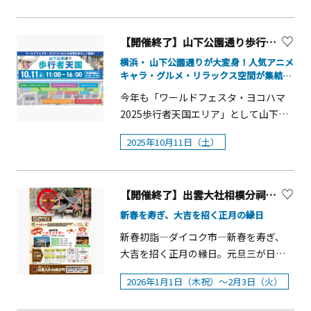
18（土） 馬車道通り一帯10月
た。境内は高台に位置し、晴れた日に
を中心としたフランス様式の庭園が整
原湯かけまつりの歴史解説 ・法被
19（日） 象の鼻パーク2ヶ所・新港中
は大山を望む景色が広がり、四季折々
備されています。この入園無料のバラ
（はっぴ）の着方レクチャー ・神輿
央広場・新港合同庁舎広場【内容】
の自然を感じながら静かな時間を過ご
【開催終了】山下公園通り歩行者天国【横浜市中区】
園には約130種類1,300株のバラが植栽
（みこし）の担ぎ方講習 ・実際の神
○ チーム対抗「南中ソーラン合戦」を
すことができます。 また、本堂にて裏
されており、横須賀港を臨むバラの
横浜・ 山下公園通りが大変身！人気アニメ
輿担ぎ体験 ・体験終了後、近隣温浴
実施し、優勝チームが大トリ演舞の座
千家の茶道体験や曹洞宗の坐禅,写経,寺
キャラ・グルメ・リラックス空間が集結す
花々を自由にご鑑賞いただくことがで
施設での入浴（約60分） ※文化背景
を獲得 ○ 歌手・中村あゆみさんとの
ヨガなど、非日常の体感ができるプロ
る「山下公園通り歩行者天国」を開催しま
きます。 2025年の「秋バラ」は、10月
や祭りの作法を丁寧に説明し、初めて
今年も「ワールドフェスタ・ヨコハマ
コラボによるフィナーレ企画「目指せ
す！
グラムを実施しています。観光ととも
中旬に最盛期を迎え、11月中旬ころま
の方・外国人参加者でも安心して参加
2025歩行者天国エリア」として山下公
1,000人の大演舞」 ○「ベトナムフェ
に心身を整える時間を過ごせる、体験
で見頃シーズンが続く見込みです。さ
できます。４ 当日のスケジュール
園通りの歩行者天国が10月11日に実施
スタin神奈川」との連携による海外交
型の寺院として親しまれています。
2025年10月11日（土）
らに、「秋バラ」の開花シーズンにあ
18:30 万葉公園集合、イベント開
されます。当日は、ライブやパフォー
流チームの演舞披露 ○ 旗士たち共
わせて、2025年10月18日（土）・19日
始 （開会、神輿会による「神
マンス、地元の飲食・物販のマーケッ
演・観客も参加できる「総踊り」の実
（日）にはイベント「秋のローズフェ
輿レクチャー」（概要説明、着付け、
トやモビリティ試乗体験など、様々な
施 ○ 小学生が自由に参加できる「運
スタ」を開催し、バラに囲まれた園内
【開催終了】出雲大社相模分祠 新春初詣ーダイコク市ー【秦野市】
体験等）） 20:00 イベント終了 ※
コンテンツが目白押しです。また、ゆ
動会で横浜い～じゃん踊ったよ！」コ
で横須賀市消防団音楽隊による演奏、
イベント終了後、温浴施設へ徒歩移動
っくりくつろいでいただけるリラック
新春を寿ぎ、大吉を招く正月の縁日
ーナー ○ 観客による「個人賞」の選
ジャズライブや、バラの花苗販売、ワ
していただき、流れ解散となります
スエリアも新たに設置され、さらに、
出 ○ フォトコンテストの開催■ 主
新春初詣―ダイコク市―新春を寿ぎ、
ークショップやマルシェなどが楽しめ
５ その他、注意事項（１）参加条
「映画キミとアイドルプリキュア♪お
催：横浜よさこい祭り実行委員会■ 共
大吉を招く正月の縁日。元旦三が日だ
ます。音楽や美味しいグルメ、各種イ
件・安全ガイドライン ・14歳以
待たせ！キミに届けるキラッキライ
催：神奈川よさこい組織委員会
けでなく、2月3日まで初詣の縁日が楽
ベントとともに、横須賀港を臨むバラ
下の方は神輿担ぎ体験に参加できませ
ブ！&times;よこはま」や
2026年1月1日（木祝）～2月3日（火）
しめます。期間中は、ライトアップ実
の花々をぜひご鑑賞ください。 2025年
ん。 ・小さなお子様は 見学・湯
「SPY&times;FAMILY『おでけけ』大作
施 ※21:00まで&nbsp;■期間：元旦