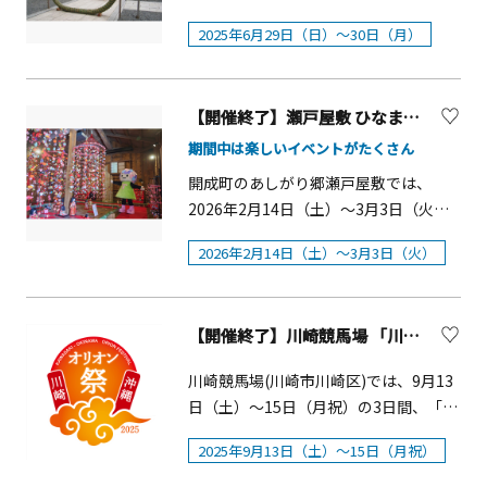
る「さむかわひまわり畑」（メイン会
のおおはらえ）」が各神社で執り行わ
には20店舗が出店し、バラエティ豊か
2025年6月29日（日）～30日（月）
場）では、約3000㎡に約10万本のひま
れます。​参列者は「茅の輪（ちの
なグルメを提供予定です。中でも注目
わりが咲き誇り、記念撮影スポットや
わ）」をくぐり、半年間の穢れを祓
はクリスマスマーケットの歴史が長い
見晴台からの眺めやひまわり摘みを楽
い、無病息災を祈願します。​伊勢原大
ドイツ・フランクフルトの「フランク
【開催終了】瀬戸屋敷 ひなまつり【開成町】
しむことができます。 相模川沿いの
神宮、大山阿夫利神社下社、三之宮
フルター・シュニッツェル」や、ハー
「川とのふれあい公園」（サブ会場）
比々多神社で神事が行われます。夏の
期間中は楽しいイベントがたくさん
ト型のチュロス、冷えた体を温めて器
では、花壇に咲く約3万本のひまわりと
訪れを告げるこの神事は、大切な節目
まで美味しく食べられるバケットボウ
開成町のあしがり郷瀬戸屋敷では、
冠雪の富士という珍しい風景を眺める
であり、​どなたでも参加可能ですので、
ルのビーフシチューなど、クリスマス
2026年2月14日（土）～3月3日（火）
ことが出来ます。&nbsp;地場野菜やお
心身を清め、健やかな夏を迎えるため
ムードを盛り上げるグルメが勢揃いし
に、「瀬戸屋敷ひなまつり」を開催し
土産等の販売もある「さむかわ冬のひ
にぜひご参列ください。【開催日時】
2026年2月14日（土）～3月3日（火）
ます。また、店舗ごとに個性あふれる
ます。築300年の大きな茅葺き屋根の古
まわりfestival」が開催されます。
大山阿夫利神社 下社：2025年6月30日
クリスマスキャラクターが乗ったココ
民家を舞台に、地元婦人会が心を込め
&nbsp; ボランティアさんとともに丹精
（月）14:00開始（神奈川県伊勢原市大
アが登場します。 ■Goods
て手作りした1万個以上のつるし雛が館
込めて育てられ「冬のひまわり」を是
山12）三之宮比々多神社 ：2025年6
【開催終了】川崎競馬場 「川崎・沖縄オリオン祭2025」
Area&nbsp;「Goods Area（グッズエ
内を彩ります。高さ2.4mの大つるし雛
非ご覧ください。&nbsp;―「2025さむ
月30日（月）14:00開始（神奈川県伊勢
リア）」では5店舗が出店し、スノード
や、約300年前の享保雛など、見どころ
かわ冬のひまわり」―&nbsp;■見頃：
川崎競馬場(川崎市川崎区)では、9月13
原市三ノ宮1472）伊勢原大神宮
ームやキャンドルホルダー、クリスマ
も満載です。開催概要■開催期間：
11月中旬頃～11月下旬&nbsp;■会場さ
日（土）～15日（月祝）の3日間、「川
：2025年6月29日（日）16:00開始
スリースなどの雑貨に加え、「ムーミ
2026年2月14日（土）～3月3日（火）
むかわひまわり畑（寒川町宮山3922-
崎・沖縄オリオン祭2025」が開催され
&nbsp;&nbsp;(神奈川県伊勢原市伊勢
ン」とのコラボレーションによる本イ
■時間：10：00～17：00（最終入園
2025年9月13日（土）～15日（月祝）
5）※イベント開催時以外は入場不可
ます。沖縄の伝統芸能やグルメ、物産
原3-8-1) &nbsp;
ベント限定デザイン「Moominvalley's
16：00）■入園料：大人600円（中学
&nbsp;川とのふれあい公園（寒川町一
展やワークショップなど見どころが満