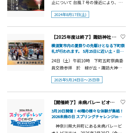
止について 台風 7 号の接近により、開
園 045-805-0223■アクセス：各路線
※荒天の場合中止■開催時間 23:00～
メンバーによる生トークショーを開催
催中止することとなりました。順延も
「湘南台駅」「下飯田駅」から徒歩約
24:30 ※22:45までにぷかりさん橋待
します。耳目社アナウンサーの百瀬和
2024年8月17日(土)
ございません。 ペリー来航、開国の港
15分■駐車場：今田遊水地駐車場（無
合所に集合
己さんとタレントの稲富菜穂さんが出
町として歴史の教科書には必ず登場す
料）をご利用ください。【境川遊水地
演し、沖縄や競馬についてのトークを
る浦賀。「浦賀みなと祭」は、伝統あ
公園について】この公園は、境川下流
繰り広げます。■時間：11：30 ■場
【2025年度は終了】諏訪神社 例祭（下町祭礼）
るお祭です。様々なイベントが浦賀港
部の洪水被害を軽減させるための遊水
所：サンサン広場 ステージ ■料
周辺で開催され、大勢の人で賑わいま
地を平常時には公園として有効利用す
横須賀市内の夏祭りの先駆けとなる下町祭
金：無料■ 出演者：百瀬和己（耳目社
礼が行われます。 5月25日に近い土・日。
す。祭りの最後には浦賀の夜空に約500
るもので、河川事業と連携して整備を
アナウンサー）・稲富菜穂（タレン
神恩に感謝し、氏子崇敬者の息災と繁栄を
発の花火が上がります。（19時30分～
行った、初めての県立都市公園です。
24日（土）午前10時 下町五町祭典委
祈ります。
ト）【ポニーふれあい】 （対象日：9
（約30分間））※会場に駐車場はあり
員交換参拝 於 緑が丘・諏訪大神社
月13日・14日）小さなお子さまにも大
ません。 公共交通機関でお越しくださ
午前11時 下町五町祭典委員交換参
人気。かわいいポニーと触れ合えるイ
2025年5月24日㊏～25日㊐
い。※イベントの詳細は公式サイトに
拝 於 若松町・諏訪神社（当社）午
ベントを開催します。■時間① 11：00
てご確認ください。
後7時～9時半 宵宮祭（万灯御輿町内
～12：00② 13：00～14：00③ 15：00
渡御） 25日（日）午前10時半 例祭午
～16：00■場所：内馬場芝生広場■料
【開催終了】未病バレー ビオトピア「2026未病の日 スプリングチャレンジ in ビオトピア ～ME-BYOフェスタ・ワークショップコレクション～」【大井町】
後1時 下町五町連合神輿渡御（横須賀
金：無料■受付：各回40組限定で整理
中央駅前Ｙデッキ下を発進）午後2時
3月20日開催！40種の様々な体験が集結！
券を配布します。 ＜整理券配布場所
2026未病の日 スプリングチャレンジinビ
宮神輿町内渡御
＞ ポニーふれあい会場前受付テント
オトピア
神奈川県大井町にある未病バレービ
＜整理券配布時間＞ ①10：30～11：