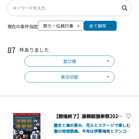
祭り・伝統行事
全て解除
現在の条件指定
87
件ありました
並び順
表示切替
【開催終了】源頼朝旗挙祭2026【真鶴町】
歴史と海の恵み、花火とステージで楽しむ
春の地域祭典。今年は伊勢海老とアンコウ
がたっぷり入った海鮮鍋でおもてなし！