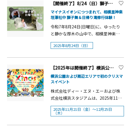
見どころ解説あり。※19：50ごろ終演
MMK（=真鶴（Manazuru）盛り上げよ
【開催終了】8/24（日）獅子舞＆日帰り滝修行体験を開催！【厚木市】
月30日は、「大祓式」に参列し、人形
「チャッキラコ」、「二本踊り」、
10：00～■会場：本堂開成ジュニアア
予定。【開演場所】大本山川崎大師平
う（Moriageyou）会（Kai））のメン
(ひとがた)に罪穢れを移し大祓詞を唱和
「よささ節」、「鎌倉節」、「お伊勢
マイナスイオンにつつまれて、相模里神楽
ンサンブルSuper Blue Birds（スーパー
間寺 特設舞台（雨天時：信徒会館 ※
バーが子供の頃に親しんだこのイベン
垣澤社中 獅子舞＆日帰り滝修行体験！
します。7月1日は、御神域である神嶽
参り」の6種類があります。当日、午前
ブルーバーズ）■時間：11：:30〜■会
雨天時は、会場スペースの都合によ
トを「源頼朝旗挙祭2025」として復活
山（かんたけやま）神苑や八方除信仰
10時頃本宮の祠前で踊りを奉納、午前
令和7年8月24日(日曜日)に、ゆったり
場：境内 ※内容は変更となる場合がご
り、Ｓ席チケット購入者のみのご入場
開催しました。
の歴史を学べる方徳資料館をご覧いた
10時30分頃海南神社境内の社殿前で踊
と静かな厚木の山中で、相模里神楽獅
ざいます。あらかじめご了承くださ
とさせていただきます。）【演目】□
だき、和楽亭のお抹茶とお菓子でゆる
りを奉納します。午後からは仲崎竜神
子舞&amp;滝修行日帰り体験を実施し
い。
薪能法楽 大導師 貫首 藤田隆乗（大本
2025年8月24日（日）
りとお過ごしいただきます。&nbsp;令
様と花暮竜宮様の祠前で踊りを奉納
ます。滝修行と聞くと過酷なイメージ
山川崎大師平間寺）□仕舞 「巴」鵜
和8年の残り半年を心身共に清々しく元
し、旧家や老舗商店等を祝福して回り
を持たれるかもしれませんが、初めて
澤光、「蝉丸」鵜澤久、「唐船」岡本
気にお過ごしただだけるよう全国唯一
ます。現在、「ちゃっきらこ保存会」
の方でも安心して体験することができ
房雄□狂言 「梟山伏」三宅右近□仕
「八方除」の守護神を祀る寒川神社で
【2025年は開催終了】横浜公園「BALLPARK Xmas YOKOHAMA KANNAI 2025」
（昭和39年結成）により継承され、三
るようにサポートします。修行をする
舞 「白楽天」観世恭秀、「花筐
茅の輪をくぐり、「さむかわ観光ガイ
浦の伝統文化として少女達が受け継い
ことは、人は何度でもやり直せるとい
横浜公園および周辺エリアで初のクリスマ
狂」観世清和□能 「野守 白頭」観
ドクラブ」がご案内いたします。寒川
スイベント
でいます。（三浦市公式サイトより）
う前向きな考えが根底にあります。神
世三郎太 【料金】
神社 茅の輪くぐり体験ツアー概要■開
楽は、日々を健やかに過ごせますよう
株式会社ディー・エヌ・エーおよび株
※SS席は完売いたしました。Ｓ席
催日時 ①2026年6月30日（火） 13：00
にという思いを形にした日本古来の伝
式会社横浜スタジアムは、2025年11月
7,000円（区分指定・区分内自由／雨天
～15：30&nbsp;②2026年7月&nbsp; 1
統芸能です。この体験では獅子舞演舞
21日(金)～12月25日(木)の期間、横浜公
時 信徒会館入場可）Ａ席 5,000円
2025年11月21日（金）～12月25日
日（水） 10：00～12：30&nbsp;■内
鑑賞後、参加者が獅子舞になりきって
園で、初のクリスマスイベント
（区分指定・区分内自由／雨天時 払
（木）
容内容（予定）①6月30日開催&hellip;
写真撮影も行います。私たちが日々の
「BALLPARK Xmas YOKOHAMA
い戻し）U25(A席) 2,000円(25歳以下
正式参拝・大祓守拝受・大祓式参列
生活の中でのストレスと感じているこ
KANNAI 2025」を開催します。
の方（未就学児を除く）。入場時に年
（人形(ひとがた)お祓い）・神職に続き