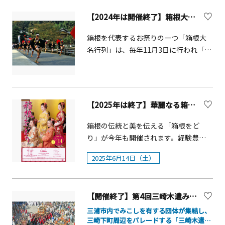
「秋のローズフェスタ」開催概要公園
かけ体験は可能 です。 ・体調不
戦 in 横浜・みなとみらい」との連携企
～2月3日まで■時間：元旦 0:00～
内では「秋バラ」の見頃にあわせて、
良の際は参加をご遠慮くださ
画など、歩いて楽しい空間となってい
【2024年は開催終了】箱根大名行列
21:002～4日 8:00～21:005～7日
バラ園に囲まれた会場で音楽コンサー
い。 ・濡れる可能性があるた
ます。 夜には花火も打ち上がりますの
8:30～18:008日以降 8:30～17:00 ※
トや、キッチンカーやバラの花苗販
箱根を代表するお祭りの一つ「箱根大
め、衣服・持ち物への配慮をお願いし
で、秋の横浜を1日中お楽しみくださ
年中無休
売、バラに囲まれた芝生エリアでのヨ
名行列」は、毎年11月3日に行われ「下
ます。 ・スタッフの指示に従
い！概要■ 開催日：2025年10月11日
ガ体験やお子さまも楽しめるワークシ
にー下にー」の掛け声とともに、高く
い、安全にご参加ください。（２）定
（土）■時間：11：00～16：00（交通
ョップなど、さまざまなプログラムを
澄んだ秋空の下、総勢170余名の行列が
員について 本イベントは 定員制
規制 ９：00～17：00）■開催場所：山
開催します。■開催日時：2025年10月
湯本地内を錬り歩く、昭和10年より続
（先着順） です。 ・定員に達し
下公園通り（主要地方道山下本牧磯子
18日（土）・19日（日）【観覧無料】
く一大時代絵巻です。
た場合、自動的に受付を終了しま
線 開港広場前～山下橋の間）■ 内容：
【2025年は終了】華麗なる箱根の舞！「箱根をどり」開催
横須賀市消防団音楽隊による演奏・開
す。 ・参加区分（担ぎ体験／見
ドローン＆モビリティ体験、ステージ
催日：2025年10月18日（土）・時間：
学）などが変更となる場合がありま
ショー、地元マーケット・キッチンカ
箱根の伝統と美を伝える「箱根をど
10：30～11：00・会場：横須賀市ヴェ
す。（３）写真・動画の取り扱
ー出店等
り」が今年も開催されます。経験豊か
ルニー公園 コルセールテレワークセン
い イベント中に撮影された写
な芸者衆から若手までが一堂に会し、
ター前広場 【観覧無料】「益田英生
2025年6月14日（土）
真・映像は観光PR・公式サイト・SNS
華やかな舞を披露いたします。第21回
with Friends」ジャズライブ・開催
等で使用される場合があります。ご了
目を迎える今年は、「昭和百年によせ
日：2025年10月18日（土）・時間：
承ください。
て」と題し、懐かしい名曲に合わせて
11：30～12：30／14：00～15：00・
【開催終了】第4回三崎木遣みこしパレード
優雅な舞台をお届けします。箱根の芸
会場：横須賀市ヴェルニー公園 洋風あ
者衆ならではの粋な姿を、ぜひご堪能
三浦市内でみこしを有する団体が集結し、
ずまや キッチンカー＆マルシェ・開催
三崎下町周辺をパレードする「三崎木遣み
ください。 ・開 催 日：&nbsp;2025年