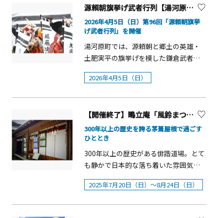
00※荒天中止※13日の日中に競馬場に
くの国指定重要文化財の仏像が伝在し
い。 概要■開催期間：2025年11月21日
源頼朝旗挙げ武者行列【湯河原町】
ら飯山白山森林公園へと続く約600メー
入場した方は、16：50に一度ご退場い
ており、日本有数の文化財の宝庫でも
（金）～12月25日（木）■会場：横浜
トルの飯山観音参道には、満開のサク
2026年4月5日（日）第96回「源頼朝旗挙
ただきます※13日16：50以降、競馬場
あります。また、彼岸花も有名で、9月
公園(神奈川県横浜市中区)■連携会場：
げ武者行列」を開催
ラが咲き乱れます。地域と連携して、飯
の駐車場はご利用いただけません車で
中旬～10月上旬にかけて日向薬師周辺
横浜赤レンガ倉庫日本大通り■開催時
山白龍太鼓や白龍の舞、飯山花音頭、
湯河原町では、源頼朝と郷土の英雄・
お越しの際はマーケットスクエア川崎
に群生し、人気の名所となっておりま
間11月21日（金）17:00～21:0011月22
相模里神楽など多彩なイベントが開催
土肥実平の旗挙げを模した鎌倉武者に
イーストの駐車場(有料)をご利用くださ
す。自然豊かな場所でもあり、見所満載
日（土）～12月5日（金）
されます。まつり期間中の夜には、サ
よる武者行列を4月5日（日）に開催し
い■会場：川崎競馬場 内馬場芝生広
の日向薬師をぜひ訪れてみてくださ
11:00~21:0012月6日（土）～12月25日
2026年4月5日（日）
クラのライトアップも行われます。概
ます。今回も、湯河原町観光大使で俳
場、サンサン広場 ■入場料：無料
い。
（木）11:00~22:00■点灯時間：16：00
要■開催日：2026年3月28日（土）・
優の船越英一郎氏、俳優の河相我聞氏
■主催：川崎・沖縄オリオン祭実行委
～23：00■入場料：無料※一部コンテ
29日（日）■時間：11：00～20：00■
を特別ゲストに迎え、頼朝主従約200名
員会（株式会社よみうりランド／一般
ンツは有料■協力フランクフルト市一
場所：飯山白山森林公園 桜の広場※雨
【開催終了】鴫立庵「風鈴まつり」
が町内を練り歩きます。当日は城願寺
財団法人川崎沖縄県人会／株式会社ス
般社団法人日本大通りエリアマネジメ
天の場合は、催し物が中止もしくはス
にて、土肥実平の功績を称え偲ぶ土肥
300年以上の歴史を誇る茅葺屋根で過ごす
ティールストリート）■共催：神奈川
ント協議会日本大通り商店会株式会社
ケジュールが変更になる場合がありま
ひととき
祭も行われます。 源頼朝旗挙げ武者行
県川崎競馬組合 【グルメ】（対象日：9
横浜赤レンガ横浜高速鉄道株式会社■
す。■主催：厚木市、（一社）厚木市
列 概要■開催日：2026年4月5日
300年以上の歴史がある俳諧道場。とて
月13日・14日・15日）タコライスや八
後援横浜市都市整備局ドイツ観光局
観光協会、飯山観光協会 【桜のライト
（日）■場所:五所神社〜桜木公園※雨
も静かで日本的な落ち着いた雰囲気の
重山そばなどの沖縄ご当地グルメや、
アップ】■点灯期間 3月28日（土曜
天中止■スケジュール9：15 武者集合
場所で、俳句の修行をする場所として、
オリオンビールをはじめとする沖縄な
日）・3月29日（日曜日）18：30～
2025年7月20日（日）～8月24日（日）
9：30 焼亡の舞、出陣の儀（五所神
古くから親しまれています。庭内に投
らではのドリンクを販売します。【物
20：00■点灯場所 桜の広場周辺、大
社）10：30 武者パレード出発（五所
句箱が設置されており、どなたでも投
産展・ワークショップ】（対象日：9月
門通り、庫裡橋 【飯山白山森林公園に
神社から桜木公園）11：00 吹奏楽部
句が可能です。風鈴まつり期間中、小
13日・14日・15日）物産展では伝統柄