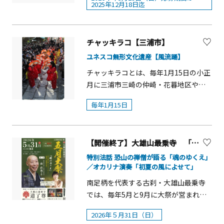
しています。【献詠俳句・短歌募集】
2025年12月18日迄
たこ焼きなどの軽食からジェラートや
2025年10月１日～12月18日【応募方
クレープ、ジビエ料理まで多彩なグル
法】・郵送 応募用紙を印刷し、下記
メが楽しめます。さらに、岩海岸ゆか
宛に封書で郵送お願いします。記入内
チャッキラコ【三浦市】
りのTikTokクリエイター Bayashi さん
容に漏れがないようにご注意くださ
が来場し、鍋のふるまいなどで来場者
ユネスコ無形文化遺産【風流踊】
い。 255-0003 神奈川県中郡大磯町大磯
と交流。小田原の 北條手作り甲冑隊 も
チャッキラコとは、毎年1月15日の小正
1289 鴫立庵 西行祭献詠
登場し、勇壮な演出で会場を盛り上げ
月に三浦市三崎の仲崎・花暮地区や海
俳句・短歌募集係 ・電子投稿 鴫立庵
ます。夜には花火の打ち上げも予定さ
南神社で行われる豊漁・豊作や商売繁
ホームページ内の応募フォームよりご
れ、にぎやかな一日を楽しめます。 開
毎年1月15日
盛などを祈願する踊りで、女性だけで
応募ください。
催概要■日時：2026年3月22日（日）
行われてきた民俗芸能の一つです。そ
※小雨決行・雨天延期（予備日：3月29
の起源は江戸時代まで遡り、『三崎
日）■時間：11：00〜19：00■会場：
【開催終了】大雄山最乗寺 「道了尊五月大祭特別行事」【南足柄市】
志』（宝暦6年（1756）刊行）の年中行
神奈川県足柄下郡真鶴町 岩海岸■入
事の項に「〇初瀬踊 一名日ヤリ 十五日
特別法話 恐山の禅僧が語る「魂のゆくえ」
場：無料／事前申込不要 （※当日運営
／オカリナ演奏「初夏の風によせて」
女児集リ踊ル」とあることから約250年
費・活動費の寄付を募ります）■後
前から伝承されてきたことが伺えま
南足柄を代表する古刹・大雄山最乗寺
援：真鶴町、東日本旅客鉄道（JR） 横
す。また、踊りには2つの伝説が伝えら
では、毎年5月と9月に大祭が営まれま
浜支社■提供：オザワ企画株式会社■
れています。1つは、海南神社の祭神藤
す。本年5月の大祭では、日本三代霊場
協賛：岩漁業協同組合、真鶴町漁協、
2026年５月31日（日）
原資盈の奥方盈渡姫が、庶民の娘に教
の一つ「霊場恐山」菩提寺院代の南直
真鶴町商工会、真鶴町観光協会■主