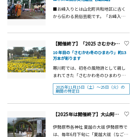
が復活し、キッチンカーの出店もござ
マを設定し、テーマに沿ったアーティ
30&gt;◎チケット購入特典チケットを
■お峰入りとは山北町共和地区に古く
います。小さなお子さまから「祭」を
ストやパフォーマーが登場し会場を盛
持って川崎大師周辺を巡ろう！！川崎
から伝わる民俗芸能です。「お峰入
体感いただくことで、脈々と息づく寒
り上げます。■Kids Area「Kids
大師薪能のチケットをお見せいただく
り」とは山中で修業を行うことを意味
川町の神輿・祭文化を次世代に継承す
Area(キッズエリア)」の一部には人工
と、川崎大師表参道商業協同組合と川
し、修験道の儀礼が芸能化したものと
ることも、大切な目的としておりま
芝を設置し、お子さまが普段公園に遊
崎大師仲見世通会の協力店舗でお得な
考えられています。また、南北朝時代
す。一日を通して、賑やかで華やかな
びに来たときのように体を動かして遊
サービス特典を受けられます。協力店
【開催終了】「2025 さむかわ冬のひまわり」
に宗良親王が河村城に難を逃れた時か
「さむかわ神輿まつり」を、ぜひご家
べる空間を作り出します。壁面には
舗やサービス内容などの情報はウェブ
10 年目の「さむかわ冬のひまわり」約13
ら始まったという伝承もあり、笛・太
族そろってお楽しみください。第11回
「サンタの家までたどり着く迷路」
ページをご確認ください。【お問い合
万本が彩ります
鼓の調べや歌詞は万葉の時代を感じさ
さむかわ神輿まつり 概要■開催日：
「間違い探し」「サンタクロースを探
わせ】川崎市文化財団 川崎大師薪能
せます。■演技は8種類11演目天狗、獅
2025年7月21日（月・祝） 海の日■
寒川町では、初冬の風物詩として親し
せ！」など、つい遊びたくなる仕掛け
係 電話／044-272-7366（平日9:00～
子、おかめ、山伏、太鼓、笛などの役
時 間：9:00～15:00■場 所：寒川町
まれてきた「さむかわ冬のひまわり」
を掲示予定です。 レゴ&reg;ブロック
17:00）
を約80名の男性が演じます。歌や踊り
町役場中庭■主 催：さむかわ神輿ま
が今年も開催されます。温暖で穏やか
プレイグラウンド！人工芝が敷かれた
2025年11月15日（土）～25日（火）の
はすべて口伝えで伝承されています。
つり実行委員会&nbsp;
な気候を活かし、冬に温もりを感じて
期間の特定日
Kids Areaの一部に、レゴ&reg;ブロッ
（山北町観光協会 公式サイトより）※
いただくことを目的として、2016年よ
クで自由に遊べるエリアが登場。通常
近年では山北のお峰入りは概ね５年ご
り「さむかわ冬のひまわり」がスター
のレゴ&reg;ブロックに加え、未就学児
とに公演されています。最近では2023
トし、今年で10年目を迎えました。町
【2025年は開催終了】大山阿夫利神社・三之宮比々多神社・伊勢原大神宮 「夏越の大祓」【伊勢原市】
のお子さまでも遊べるレゴ&reg;デュプ
年10月に開催されました。
内の2つの会場で、冬ならではのひまわ
ロ&reg;ブロックのエリアも登場しま
りの魅力をご覧いただけます。 「さむ
伊勢原市各神社 夏越の大祓 伊勢原市で
す。。 ■Hutte Town Area「Hutte
かわ冬のひまわりfestival」が開催され
は、毎年6月下旬に「夏越大祓（なごし
Town Area (ヒュッテタウンエリア)」