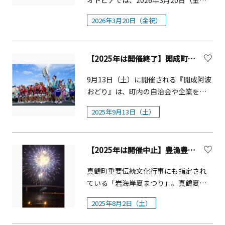
オトピアでは、2026年3月20日（金
00②12：30～13：00③14：30～15：
祝）の「未病の日」に合わせ「2026未
00【カツマルくんグリーティング】
2026年3月20日（金祝）
病の日 スプリングチャレンジ in ビオト
（対象日：9月13日・14日・15日）川
ピア ～ME-BYOフェスタ・ワークショ
崎競馬マスコットキャラクター「カツ
ップコレクション～」が開催されま
マルくん」が川崎・沖縄オリオン祭に
【2025年は開催終了】開成町阿波おどり
す。本イベントは、楽しみながら「未
登場します。ご来場の記念として一緒
病」への理解を深めることを目的に、
に写真撮影をお楽しみください。■時
9月13日（土）に開催される『開成阿波
陶芸や書道などの芸術体験、発酵食品
間：不定期■場所：内馬場M1投票所■
おどり』は、町内の自治会や企業を主
に特化した物産展など、40種類を超え
料金：無料【Green Carpet
体とした『連』、また町外からの
る多彩なプログラムが用意され、春の
Theater】 （対象日：9月13日）川崎
2025年9月13日（土）
『連』も加わり華やかなおどりを披露
ひとときを心ゆくまで満喫していただ
競馬場の大型ビジョンで映画を上映し
します。それぞれに工夫を凝らした踊
ける、特別な1日です。 概要■開催
ます。人気作品を芝生の広場で無料で
り手が観客を魅了し、会場となる開成
日：2026年3月20日（金・祝） ■時
鑑賞できます。■時間：開場17：15／
【2025年は開催中止】豊漁豊作祭 真鶴夏色まつり
町役場周辺道路は、約1,200人もの踊り
間：10：00 ～ 16：00※キャンプ特別
上映開始18：30 ■会場：内馬場芝生広
手たちの熱気でいっぱいになります！
企画のみ：3月20日（金）13:30 ～ 3月
真鶴町重要伝統文化行事にも指定され
場■作品：【吹替】「SING/シング：ネ
21日（土）10：00■場所：未病バレー
ている「岩海岸夏まつり」。真鶴夏色
クストステージ」（2021年） 【川崎・
「ビオトピア」（神奈川県足柄上郡大
まつりは、このまつりと同時開催とな
沖縄オリオン祭について】現在の競馬
2025年8月2日（土）
井町山田300）■主催：神奈川県、大井
ります。灯籠ながし、海上花火、そし
場の敷地にはかつて富士瓦斯紡績工場
町、株式会社ブルックスホールディン
て盆踊りや飲食ブースもあり、夏の夜
があり、多くの沖縄出身の女性が工員