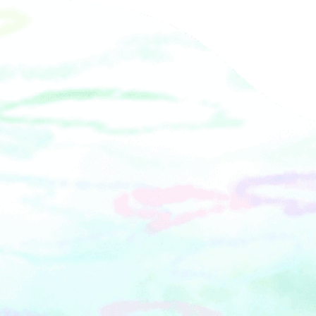
レガント･ゴシック ハロウィン～装
飾:HANABITO 監修 島田智香子【エリス
マン邸】「幸せをとどける♡ちいさな
魔女」装飾: フラワーショップ＆スクー
ル ゆりの木 加藤みどり【山手234番
館】横浜市による修繕工事のため、休
館中【横浜市イギリス館】「魔女の秘
密の花園」装飾:梶井宮御流第二十一世
家元 藤原素朝【山手111番館】「月夜
のラヴィリンス」装飾:森田朋子(Atelier
Moet)【旧山手68番館】装
飾:NOVICE&lt;仮装スタンプラリー＞■
開催日：10月26日（日）■時間：10：
00～16：00 ※雨天実施荒天中止■会
場：山手西洋館６館、旧山手68番館な
ど山手周辺13施設■料金：参加費無料