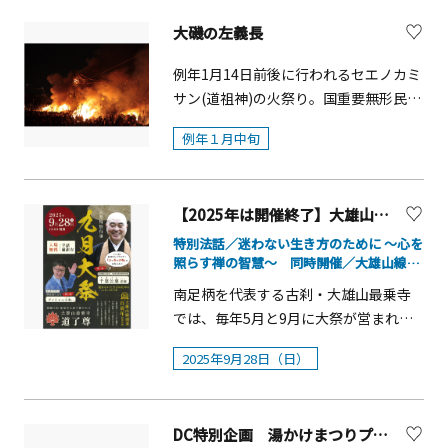
グス
のどこか懐かしい真鶴町の伝統を味わ
として働いていました。大正13年(1924
大磯の左義長
いつつ楽しめます。
年)に発足した「川崎沖縄県人会」は今
年で創立101年となります。「川崎・沖
例年1月14日前後に行われるセエノカミ
縄オリオン祭」はよみうりランドのル
サン(道祖神)の火祭り。国重要無形民俗
ーツでもある川崎競馬場で川崎と沖縄
文化財に指定されています。大磯の各
の友好発展を願い2019年に初開催され
例年１月中旬
町内で実施され、南下町(坂下・浜之
ました。このイベントに懸けるスタッ
町・大泊・子の神)、北下町(中宿・浅
フの想いはよみうりランド企業サイト
間・大北)、長者町、山王町の9地区の
(https://yomiuriland.co.jp/brand/stor
【2025年は開催終了】大雄山最乗寺 「道了尊九月大祭特別行事」【南足柄市】
セエトバレエが規模が大きく、北浜海
ies/story003/)で紹介されています。
岸で盛大に行われます。セエトバレエ
特別法話／迷わない生き方のために ～心を
照らす禅の智慧～ 同時開催／大雄山線開
の火で焼いたダンゴを食べると風邪を
業百周年特別企画
ひかない、燃やした書初めが高く舞い
南足柄を代表する古刹・大雄山最乗寺
上がると腕が上がる、松の燃えさしを
では、毎年5月と9月に大祭が営まれま
持ち帰って屋根にのせておくと火事に
す。今年9月の大祭では、特別法話や講
2025年9月28日（日）
ならないといわれています。サイトに
演会に加え、大雄山線開業100周年を記
火がともされたのち、褌姿の若衆が、
念した特別企画も同時開催します。 開
仮宮を海に引き入れます。若衆は浜方
催概要■開催日：2025年年9月28日
(はまかた)と陸方(おかかた)に分かれて
DC特別企画 湯かけまつりプレイベント「You got water fes!! （湯河原フェス）」
（日）■時間：13：00～15：50（予