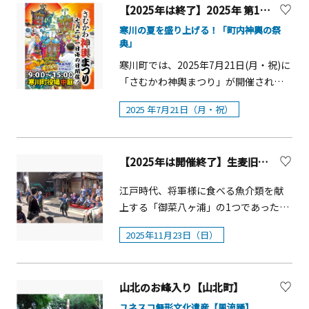
とを、この経験を通して、心はもちろ
「BALLPARK Xmas YOKOHAMA
齢確認あり。区分指定・区分内自由／
【2025年は終了】2025年 第11 回 さむかわ神輿まつり
茅の輪くぐり体験（お神酒、お供物）
ん体もリフレッシュしてみませんか。
KANNAI 2025」のコンセプトは
雨天時 払い戻し）【チケット販売方
寒川の夏を盛り上げる！「町内神輿の祭
②7月1日開催&hellip;神職による茅の輪
■集合場所 厚木中央公園 7:45～
「Spotlight(スポットライト)」。訪れ
法】以下取扱所にて販売。・チケット
典」
の由緒、作法説明・茅の輪くぐり体
（受付）■体験１ 読経の説明 8:30
る人々と街全体にスポットライトを当
ぴあ
寒川町では、2025年7月21日(月・祝)に
験・正式参拝・大祓守拝受・神嶽山神
～■体験２ 大釜弁財天での滝修行体
て、メイン会場である横浜公園が、昼
https://w.pia.jp/t/kawasakidaishi/・
「さむかわ神輿まつり」が開催されま
苑入苑・和楽亭抹茶拝服・方徳資料館
験 9:30～■体験３ 温泉入浴 11:00
も夜も、大人も子どもも楽しめるコン
ミューザ川崎シンフォニーホール チケ
す。本まつりは、「暁の祭典 浜降祭」
見学等■参 加 費 各3,500円■定 員 各20
～■昼食■体験４ 獅子舞演舞鑑賞体
テンツが広がる入場無料の&ldquo;あそ
ットセンター https://muza.pia.jp/電
2025 年7月21日（月・祝）
で禊を終えた寒川神社はじめ、町内の
名 抽選■申込方法 5月23日（土）9：30
験＆写真撮影 13:00～■解散場所 本
びまクリスマス&rdquo;空間に変化しま
話：044-520-0200&lt;10：00～18：
各神輿が集結する年に一度の賑やかな
～6月7日（日）18：00専用申込フォー
厚木駅周辺 14:30～（解散予定）※イ
す。 ■「Xmas Tree Area」「Star
00&gt;窓口：川崎市幸区大宮町1310 ミ
催しです。本年は、寒川町役場中庭が
ムで■抽選発表 6月8日（月）15：00頃
ベント・スケジュールが前後する場合
Area」「Xmas Tree Area(クリスマス
ューザ川崎シンフォニーホール4階
【2025年は開催終了】生麦旧東海道祭りとアナゴ
会場となります。当日は、町内各地区
当協会ホームページで発表
があります。※荒天・増水の場合は滝
ツリーエリア)」には、巨大なホワイト
&lt;10：00～19：00&gt;・川崎駅北口
の「祭りばやし保存会」の子どもたち
修行体験を中止し、護摩行体験に変更
クリスマスツリーが登場。温かみのあ
かわさき きたテラス観光案内所窓口：
江戸時代、将軍様に食べる魚介類を献
による囃子の演奏にのせて、相州神輿
します。※滝修行体験が中止の場合も
るウォームホワイトのLEDで光の演出
川崎市川崎区駅前本町26-1 アトレ川崎
上する「御菜八ヶ浦」の1つであった生
ならではの「どっこい どっこい」の掛
参加費に変更はありません。※集合場
を施します。「Star Area(スターエリ
3階&lt;平日9：00～20：00、土・日・
麦では、大人から子どもまで楽しめる
け声とともに、神輿が会場に次々と到
所からはすべてバスで移動します。※
2025年11月23日（日）
ア)」には横浜公園らしい大きな星型の
祝日9：00～19：00&gt;・川崎能楽堂
食のイベント「生麦旧東海道まつり」
着します。また、本物そっくりに色づ
公共交通機関でお越しの方はガイドが
フォトスポットが複数登場予定です。
窓口：川崎市川崎区日進町1-
が行われます。アナゴ天ぷらが人気で
けした段ボールのお神輿を実際に担い
本厚木駅北口から集合場所までご案内
■Stage「Stage(ステージ)」では2025
37&lt;10：00～17：00 水曜定休&gt;・
す。
で歩く「こども 神輿担ぎ体験」や「ミ
します。参加費：15,000円（税込）※
年11月21日(金)から12月25日(木)まで
山北のお峰入り【山北町】
大本山川崎大師平間寺窓口：（U25チケ
ニ縁日」、6年ぶりにステージイベント
保険料、食事代含む
の35日間、週替わりでさまざまなテー
ット取扱なし)&lt;9：00～15：
ユネスコ無形文化遺産【風流踊】