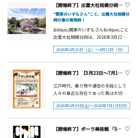
が心を込めて描いたメッセージキャン
す。 「さがみ湖イルミリオン」は、自
【開催終了】出雲大社相模分祠「南はだの村 桜まつり」【秦野市】
チケットならびにグッズコーナーのレ
ドルが会場を優しく照らします。幻想
然と光が織りなす幻想的な景色が楽し
シートにおきましては、横浜赤レンガ
“関東のいずもさん”こと、出雲大社相模分
的な空間を是非お楽しみください。■
める、関東三大イルミネーションのひ
祠の春の風物詩！
倉庫の「駐車券サービス」は対象外と
開催日時：2025年12月20日（土）■開
とつ。今年で17回目を迎えるイベント
なります。予めご了承下さいませ。
&ldquo;関東のいずもさん&rdquo;こと
催時間：17：00~19：00■開催場所：
です。「オトイルミ・春」では、清水
出雲大社相模分祠は、2026年3月21日
グランモール公園 美術の広場■主催：
美依紗、SEKAI NO OWARI、back
（土）から4月12日（日）まで、「南は
横浜市西区
number、Mrs. GREEN APPLE、ヨルシ
2026年3月21日（土）～4月12日（日）
だの村 桜まつり」を開催します。期間
カの音楽・映像とイルミネーションが
中の4月11日（土）、12日（日）には舞
融合した、約9分間の春限定ショーをお
い散る桜の中でよさこいを奉納する
届けします。会場は、高さ15mのシン
【開催終了】【5月23日～7月12日】はだの浮世絵ギャラリー「午の浮世絵」【 秦野市 】
「よさこいご縁まつり」も開催されま
ボルツリーを中心に、まるでミュージ
す。約6.2kmにわたり約700本の桜が続
ックビデオのワンシーンに入り込んだ
江戸時代、乗り物や通信の手段として
く「はだの桜みち」とあわせて、春の
かのようなフォトジェニックな空間、
人々の身近な存在であった馬は大切に
訪れを感じるお花見ルートとしてもお
晩餐会が始まりそうなロングテーブル
され、その足には草履をはかせていま
楽しみいただけます。 【南はだの村
2026年5月23日(土)～2026年7月12日(日)
＆チェア、プレゼントボックス、特大
した。令和８年（２０２６年）は午年
桜まつり】境内の中心に位置する、高
レター型オブジェなどのアイテムが、
です。歌川広重の「東海道五拾三次之
さ約20mのソメイヨシノ「良縁桜」が
カラフルな花をまとい、春を演出しま
内」や歌川国芳の武者絵に加えて、明
見頃を迎える時期にあわせて開催され
す。 概要点灯後15分に１回開催■上映
【開催終了】ポーラ美術館 「SPRING わきあがる鼓動」【箱根町】
治になって登場する馬車を描いた開化
るお祭りです。樹齢約70年を誇る「良
時間：点灯後 毎時00分、15分、30分、
絵など、馬の浮世絵３７点を展示しま