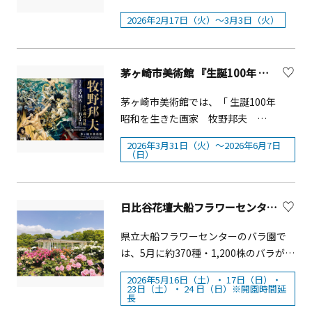
ある水上人形劇やベトナム人気アーテ
習があります。横浜中華街でも中国同
biyori/kakeinoyu/)
さが一層強まります。 本展では、おめ
2026年2月17日（火）～3月3日（火）
ィストによるステージパフォーマン
様の「春節」を楽しめるよう1986年よ
でたいモチーフが愛らしく表現された
ス、ベトナム人留学生の日本語スピー
り「春節」を開催しており、今回は記
絵画とやきものを一堂に展示いたしま
チコンテスト、神奈川とベトナムのよ
念すべき40回目を迎えます。今ではお
す。見ているだけで幸せになる美術の
茅ヶ崎市美術館 『生誕100年 昭和を生きた画家 牧野邦夫 —その魂の召喚—』
さこい祭りの交流ステージ、美味しい
馴染みとなりました、中国伝統文化の
世界をお楽しみください。概要■会
ベトナムグルメ等々、様々なプログラ
演舞をご覧いただける「娯楽表演」
期：2025年12月14日（日）～2026年6
茅ヶ崎市美術館では、「 生誕100年
ムを用意しています。 この機会に、神
や、華やかな衣装で中華街全体をパレ
月7日（日）■主催：岡田美術館【会期
昭和を生きた画家 牧野邦夫
奈川のベトナムフェスタだからこそ体
ードする「祝舞遊行」など、お楽しみ
中のイベント】関連講座『やきものに
&mdash;その魂の召喚&mdash;」を
験できる、ベトナムの「食」「芸能」
いただける行事を取り揃えてお待ちし
2026年3月31日（火）〜2026年6月7日
見るおめでたいモチーフ』2026年3月
2026年3月31日（火）より6月7日
（日）
「文化」等の多彩な魅力を「まるご
ております。また、40回目という節目
28日（土）13：00～14：30講師：塩谷
（日）まで開催します。&nbsp; 展覧会
と」お楽しみください。今年も皆様の
を盛り上げるべく「40回記念獅子舞＆
尚子（岡田美術館 学芸員）関連スラ
概要昭和に改元される前年の大正
御来場をお待ちしています。 【開催概
変面ショー」を街なかで披露いたしま
イドトーク『愛でたい美術
14（1925）年に生まれ、昭和
要】 日時 9月13日（土曜日）、14日
日比谷花壇大船フラワーセンター「ROSE FESTA2026～バラの夜間開園～」【鎌倉市】
す。さらに、昨年に引き続き「紅包く
&nbsp;&ndash;絵の見どころ・考えど
61（1986）年に没した牧野邦夫 は、ま
（日曜日）午前10時から午後6時まで
じ」も開催いたしますので「2026春
ころ-』2026年2月21日（土）13：00～
さに「昭和という時代を生きた画家」
県立大船フラワーセンターのバラ園で
場所 日本大通り、神奈川県庁本庁舎、
節」を、どうぞお楽しみください。※
14：00 講師：小林 優子（岡田美術館
でした。昭和18（1943）年、東京美術
は、5月に約370種・1,200株のバラが見
象の鼻パーク 主催 ベトナムフェスタin
雨天時の催行はイベント毎に異なりま
学芸員）学芸員ギャラリートーク特別
学校（現・東京藝術大学）油画科に入
頃を迎えます。地元・鎌倉市の育種家
神奈川実行委員会、駐日ベトナム社会
す。
展「愛でたい美術」2026年12月26日～
2026年5月16日（土）・ 17日（日）・
学、伊原宇三郎、安井曾太郎から指導
大月啓仲氏が、古都鎌倉 にふさわしい
23日（土）・ 24 日（日）※開園時間延
主義共和国大使館、神奈川県＜イベン
2026年5月29日毎週金曜日11：00～※
長
を受けますが、同20（1945）年5月に
バラを目指して10年以上の歳月をかけ
トの詳細は、公式ホームページで順次