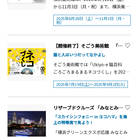
Qube」「0655/2355」・・・。 これらが
て、絶景を見ながら愛を深めることが
から11月3日（月・祝）まで、横浜美術
①10：00～12：00、②13：30～15：
ひとりの人によって生み出されたという驚
できるとあってデートスポットとして
きから、その「作り方」を知る楽しみへ
館リニューアルオープン記念展として
30&nbsp;■定員: 各回50名 ■参加費:
2025年6月28日（土）～11月3日（月・
──。
も人気です。鐘と絶景をバックに記念
「佐藤雅彦展 新しい&times;（作り方
500円（税込）&nbsp;■申込方法: 当日
祝）
撮影をどうぞ。期間中の土・日は「さ
＋分かり方）」を開催します。この展
9：00から会場で先着順で販売 ​
つきの郷マルシェ」が開催され、野
覧会は、佐藤の創作活動の軌跡をたど
菜、果物、手作りジャム、足柄茶など
る世界初の大規模個展です。佐藤が表
【開催終了】そごう美術館 「Ukiyo-e 猫百科 ごろごろまるまるネコづくし」
の地場産品を販売予定です。また、6月
現者・教育者として世に送り出してき
猫と人はいつだってなかよし
7日（日）はさつきの郷芝生公園にて
たコンテンツを一堂に紹介し、40年に
「湯河原ウクレレパーティー＠さつき
そごう美術館では「Ukiyo-e 猫百科
わたる創作活動を概観します。佐藤の
の郷」が開催されます。
ごろごろまるまるネコづくし」を2025
創作の根幹には、「作り方」「分かり
年7月19日(土)から9月2日(火)まで開催
方」についての独自の理論やアイデア
2025年7月19日(土)〜2025年9月2日(火)
します。本展では大の猫好き浮世絵
が蓄積されています。展覧会では、佐
師・歌川国芳をはじめとする浮世絵版
藤の多様な作品の創作プロセスを紹介
画をとおして猫の生き方や歴史、人と
し、その独創的なコミュニケーション
リザーブドクルーズ 「みなとみらいフェスティバル花火鑑賞クルーズ」
の関わりを「猫あるある」を交えてご
デザインの考え方や理論を紐解いてい
紹介します。体を丸めたり毛づくろい
「スカイシンフォニー in ヨコハマ」を海
きます。「作り方が新しければ、自ず
上の特等席で見よう！
をしたりと猫らしい仕草やにんまり笑
とできたものは新しい」と語る佐藤。
った人間味ある表情、ちょっと怖い化
あらゆる物事にじっくりと対峙するこ
「横浜グリーンエクスポ応援 みなとみ