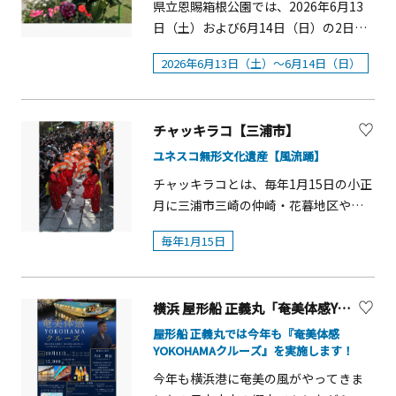
などお楽しみください。概要■開催
ネ、ポール・ゴーガン、フィンセン
県立恩賜箱根公園では、2026年6月13
する花華などを夜空に描きます。ま
日：2026 年6 月6 日（土）■時間：
ト・ファン・ゴッホ、アンリ・ルソ
日（土）および6月14日（日）の2日
た、国際博覧会のホストシティをバト
10：00～15：00 ※雨天の場合中止■場
ー、ツェ・スーメイ、パット・ステ
間、芦ノ湖や富士山を望む湖畔展望館
ンタッチする演出として、大阪・関西
2026年6月13日（土）～6月14日（日）
所：メタセコイアの林と中央広場■主
ア、アンゼルム・キーファーほか
前の中央広場にて「初夏のバラ展」
万博の公式キャラクター「ミャクミャ
催：生田緑地共同事業体（指定管理
「SPRING わきあがる鼓動」同時開催
（5/16～6/12）で展示したバラを販売
ク」も登場し、トゥンクトゥンクとミ
者）■入場料：入場無料（ワークショ
展 HIRAKU Project Vol.17 ヤマダカズ
する「バラの即売会」を開催します。
ャクミャクが夜空で初共演します。開
ップや一部アクティビティ、飲食等は
チャッキラコ【三浦市】
キ「地に木霊す」HIRAKU Projectは、
当日はバラの販売のほか、体験型の催
催概要■イベント名地球と。咲きに行
有料）
美術の表現と美術館の可能性を「ひら
しも予定しています。&nbsp; ①『バラ
ユネスコ無形文化遺産【風流踊】
こう。1 year to go.
く」ため、ポーラ美術振興財団の「若
の即売会』■開催日：2026年6月13日
チャッキラコとは、毎年1月15日の小正
GREEN&times;EXPO 2027 ドローンシ
手芸術家の在外研修助成」を受けた作
（土）・14日（日）■時間：10：00～
月に三浦市三崎の仲崎・花暮地区や海
ョー supported by DRONE SHOW
家の活動を紹介する展覧会シリーズで
16：30■場所：湖畔展望館前 中央広場
南神社で行われる豊漁・豊作や商売繁
JAPAN&nbsp; &nbsp;■開催日時
す。第17回目となる今回は、伝統的な
■販売数：180鉢■料金：1,000円／鉢
毎年1月15日
盛などを祈願する踊りで、女性だけで
2026年3月5日(木)・3月12日(木) 19:00
モザイク技法を用いる気鋭の作家ヤマ
■購入数：お一人様2鉢まで※同日2回
行われてきた民俗芸能の一つです。そ
開始予定 ※約15分【注意事項】雨天・
ダカズキを紹介します。■会期：2025
目の購入は12：30以降から可能です※
の起源は江戸時代まで遡り、『三崎
強風等により、実施時間の変更または
年12月13日（土）～2026年5月31日
例年、発売初日のお昼ごろ完売します
横浜 屋形船 正義丸「奄美体感YOKOHAMAクルーズ」
志』（宝暦6年（1756）刊行）の年中行
中止になる可能性があります。予めご
（日）■会場：ポーラ美術館1F アト
② 『芝っこを作ろう』芝の種を使っ
事の項に「〇初瀬踊 一名日ヤリ 十五日
屋形船 正義丸では今年も『奄美体感
了承ください。延期の場合でも、19:30
リウム ギャラリー■主催：公益財団法
て、髪の毛のように育つ草を楽しむ工
YOKOHAMAクルーズ』を実施します！
女児集リ踊ル」とあることから約250年
頃までに終了予定となります。■観覧
人ポーラ美術振興財団 ポーラ美術館■
作オリジナル作品づくりを体験できる
前から伝承されてきたことが伺えま
今年も横浜港に奄美の風がやってきま
エリア臨港パーク（横浜市西区みなと
企画：東海林洋（ポーラ美術館学芸
ワークショップです。お子様から大人