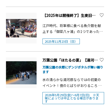
下）1,100円前売券販売期間：2025年6
（木）～12月25日（木）■開催エリ
16：00（開場：15：30）■料金：S席
の人気ベーカリーが集結するパンイベ
月13日(金)12:00～7月18日(金)23:59当
ア：みなとみらい21地区内■主催：
7,500円、A席6,500円（全席指定・税
ント「ふじさわパンストリート2026」
日券販売期間：2025年7月19日(土)0:00
Music Port YOKOHAMA委員会■イベン
込）※未就学のお子様のご入場はご遠
【2025年は開催終了】生麦旧東海道祭りとアナゴ
を開催します。県内各地のベーカリー
～8月24日(日)15:30※2歳未満の乳幼児
ト詳細：公式ウェブサイト：
慮ください。■発売日・友の会先行：3
が一堂に会し、それぞれの店舗のこだ
は無料。※障害者手帳をお持ちの方と
江戸時代、将軍様に食べる魚介類を献
https://musicport-yokohama.jp/ ＜み
月18日（水）10：00～20日（金）18：
わりや個性を気軽に楽しめるイベント
付き添いの方1名まで無料。※前売券は
上する「御菜八ヶ浦」の1つであった生
なとみらい Christmas Market 2025
00迄 ※インターネットのみ・一般発
です。会場には、クロワッサン、カレー
「アソビュー」、「いこーよ」にて販
麦では、大人から子どもまで楽しめる
たからものは、みらいに輝く＞ヨコハ
売：3月21日（土）10：00～ ※初日
パン、ベーグル、総菜パン、スイーツ系
2025年11月23日（日）
売。当日券は上記プレイガイド、もし
食のイベント「生麦旧東海道まつり」
マミライトで盛り上がるグランモール
は電話のみ※チケットの取り扱いに関
パンなど、120種類以上の多彩なパンが
くは横浜赤レンガ倉庫1号館2Fスペース
が行われます。アナゴ天ぷらが人気で
公園でクリスマス期間限定の「クリス
しては、3月1日（日）時点の情報で
並びます。「CURRY&amp;BEER
入口受付（当日のみ有効／現金のみ／
す。
マスマーケット」が今年初開催されま
す。詳細および最新の情報は施設のホ
FESTIVAL in藤沢」と同時開催です。
販売時間は本イベントの開催時間に準
万葉公園「ほたるの宴」【湯河原町】
す。会場にはクリスマスの装飾が施さ
ームページにてご確認ください。
&ldquo;おいしい出会い&rdquo;を楽し
ずる）にて販売予定。■主催：ドリー
れた多数のヒュッテ(木製の露店)が並
万葉公園の水際にゲンジボタルが舞い踊り
みに、ぜひお気軽にお立ち寄りくださ
ムスタジオ■共催：横浜赤レンガ倉庫1
ます
び、クリスマスならではのお菓子や食
い。開催概要■開催期間2026年5月23
号館[公益財団法人 横浜市芸術文化振興
べ物等が販売されます。会場内には飲
水の清らかな湯河原ならではの初夏の
日（土） 11：00～18：002026年5月
財団]■監修：奥本大三郎■特別協力：
食ができるテーブルや椅子もあります
イベント！夜のとばりがおりるころ 万
24日（日） 11：00～18：
NPO日本アンリ・ファーブル会■協
ので、ヨコハマミライトのイルミネー
葉公園の水際にゲンジボタルが舞い踊
00&nbsp;※パンがなくなり次第終了■
2026年5月29日(金)～6月7日(日) ※天
力：集英社■後援：横浜市教育委員
ションとともに、みなとみらいならで
ります。万葉公園のほたるは、幼虫ま
候によっては中止となる場合がありま
会場藤沢駅前 サンパール広場〒251-
会、公益財団法人 横浜市観光協会■協
す
はのクリスマスをぜひお楽しみくださ
で万葉公園内の&ldquo;ほたる小屋
0052 神奈川県藤沢市藤沢■ 入場料入
賛：バグハン■企画制作：ドリームス
い。■開催期間：2025年11月28日
&rdquo;で飼育、3月上旬湯河原小学校