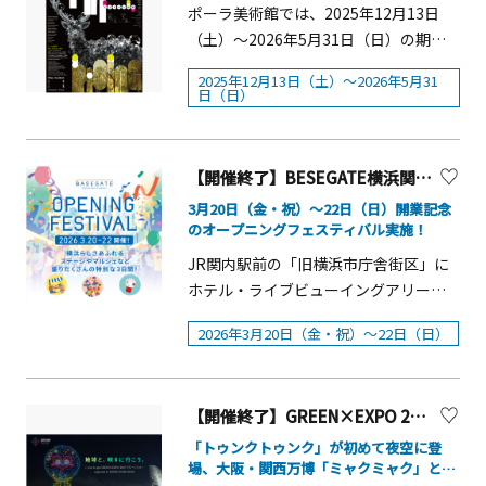
縁桜」は出雲大社相模分祠のシンボル
ポーラ美術館では、2025年12月13日
45分■場所：山麓 オトイルミ会場※2
す。&nbsp; 概要〇展示期間：2026年5
ともいえる存在で、満開時には圧巻の
（土）～2026年5月31日（日）の期
月7日（土）、3月20日（金祝）、21日
月23日（土）～2026年7月12日（日）
景色が広がります。期間中は、桜のラ
間、企画展「SPRING（スプリング）わ
（土）はナイトバブルショー開催に伴
〇時間：9：00～19：00（火曜日、祝
2025年12月13日（土）～2026年5月31
イトアップをはじめ、秦野名水仕込み
きあがる鼓動」を開催します。春、生
日（日）
い、18：00、19：00、19：15、19：
日は17:00まで）〇料金：入場無料〇休
の甘酒、桜まつり限定御朱印、地元の
命が再生する時間。テクノロジーが社
30のオトイルミショーの開催はありま
室日：月曜日（祝日の場合は翌
秦野桜花を使用したスイーツや露店な
会を覆い尽くす現代において、私たち
せん。
日） ５月２９日（金）、６
ど、多彩な催しをお楽しみいただけま
は身近な自然の驚異や足元に広がる土
【開催終了】BESEGATE横浜関内「 OPENING FESTIVAL」
月２６日（金） ※休室日は
す。【第4回 よさこいご縁まつり】4月
地の記憶、そして人間の内なる根源的
変更となる場合があります。 〇会
3月20日（金・祝）～22日（日）開業記念
11日（土）・12日（日）には、満開の
な力を見つめ直し、いっそう鋭敏に感
のオープニングフェスティバル実施！
場：はだの浮世絵ギャラリー（秦野市
桜が舞い散る境内で「第4回よさこいご
じ取ろうとしています。本展覧会で
立図書館２階）〇主催：秦野市 ○ギャ
JR関内駅前の「旧横浜市庁舎街区」に
縁まつり」を開催します。県内外から
は、アートにおける飛躍する力に光を
ラリートーク（作品解説） ・日
ホテル・ライブビューイングアリー
50チーム以上、約1,000名の踊り子が集
あて、私たちの存在と感性をゆさぶる
時：2026年6月25日（木） 14：00～
ナ・商業・オフィスが一体となった大
い、本格的なよさこい奉納のコンテス
絵画、彫刻、工芸、インスタレーショ
2026年3月20日（金・祝）～22日（日）
14：30 ・会 場：図書館2階視聴覚
規模複合街区 「BASEGATE横浜関内
トを披露する人気行事です。概要■開
ン作品を紹介します。古くから旅人を
室 ・定 員：20名（申し込み先着
&nbsp;」が、3月19日（木）にグラン
催期間：2026年3月21日（土）～4月12
惹きつけてきた「箱根」の地を起点
順） ・申し込み：電子申
ドオープンします。開業を記念し、3月
日（日）■催し物概要：・桜ライトア
に、過去と未来、あるいは彼方へとつ
請 文化振興課へ電話
【開催終了】GREEN×EXPO 2027の初ドローンショーを横浜で開催！【横浜市】
20日（金・祝）～22日（日）までの3日
ップ（日暮れ時から21：00まで）・花
ながる想像の旅を通じて、静かに、あ
（0463-86-6309) ・参 加 費 ：無料
間、「BASEGATE横浜関内OPENING
「トゥンクトゥンク」が初めて夜空に登
手水、つるし雛、限定御朱印（終
るいは力強くわきあがる作品の響きと
場、大阪・関西万博「ミャクミャク」との
FESTIVAL」を開催します。
日）・秦野名水仕込みの甘酒（10：00
共鳴し、躍動する創造の鼓動をご体感