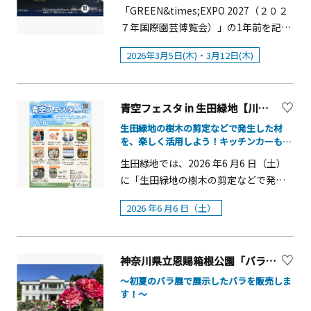
夢の共演も！
「BASEGATE横浜関内OPENING
「GREEN&times;EXPO 2027（２０２
～16：00）・ストリートピアノ（10：
ください。&nbsp;&nbsp;ポーラ美術館
FESTIVAL」は、街区コンセプトである
７年国際園芸博覧会）」の1年前を記念
00～16：00）・秦野ゆかりの名産品・
は、印象派を中心としたアジア有数の
「新旧融合」をテーマに、横浜・関内
し開催する観覧無料のドローンショ！
露店（10：00～16：00）
近代絵画コレクションを核に、現代美
2026年3月5日(木)・3月12日(木)
ならではの魅力を5つの催しで体験でき
2026年３月19日に開催１年前を迎える
術の第一線で国際的に活躍する作家の
る開業記念イベントです。 地域ゆかり
「GREEN&times;EXPO 2027（２０２
紹介や、美術史を跡付ける重要な作品
のアーティストによるライブパフォー
７年国際園芸博覧会）」に向けた盛り
の収集・公開に取り組んでいます。 概
マンスや、横浜の歴史・文化を体感で
青空フェスタ in 生田緑地【川崎市】
上がりと応援する皆さまとの一体感を
要■会期：2025年12月13日（土）～
きるマーケット、親子で楽しめるキッ
高めるべく、３月５日（木）、12日
生田緑地の樹木の剪定などで発生した材
2026年5月31日（日）■会場：ポーラ
ズスペース、花を活用したフォトスポ
を、楽しく活用しよう！キッチンカーも出
（木）の2日間「地球と。咲きに行こ
美術館 展示室1、2、3■主催：公益財
店
ットなど、世代を問わず楽しめる催し
う。1 year to go. GREEN&times;EXPO
生田緑地では、2026 年6 月6 日（土）
団法人ポーラ美術振興財団 ポーラ美術
をお楽しみください。 １．「GATE
2027 ドローンショー supported by
に「生田緑地の樹木の剪定などで発生
館■後援：箱根町、箱根町教育委員会
OPEN STAGE」２．「横浜マーケッ
DRONE SHOW JAPAN（主催：横浜
した材を、楽しく活用しよう」をテー
■企画：今井敬子（ポーラ美術館学芸
ト」３．「BASE FLOWER GATE」４．
2026 年6 月6 日（土）
市）」を開催します。ドローンショー
マとした親子向けのイベントを開催し
部課長）、内呂博之（ポーラ美術館主
「PLAY KIDS AREA」５．「OPE！
では、GREEN&times;EXPO 2027開催
ます。発生材を活用した「生田緑地の
任学芸員） おもな出品作家（予定）：
BASEGATEくじ」
を１年後に控え、横浜みなとみらいの
木でスプーンを削ろう」「植物クレヨ
歌川広重、五姓田義松、青木美歌、名
夜空にGREEN&times;EXPO2027のロ
神奈川県立恩賜箱根公園「バラの即売会」
ンでお絵描き」や「思いっきり外遊
和晃平、大巻伸嗣、丸山直文、イケム
ゴ、公式マスコットキャラクター「ト
び」「モルックで遊ぼう」など体を動
ラレイコ、小川待子、杉本博司、チャ
～初夏のバラ展で展示したバラを販売しま
ゥンクトゥンク」や
す！～
かすアクティビティ、他キッチンカー
ールズ・ワーグマン、クロード・モ
GREEN&times;EXPO 2027をイメージ