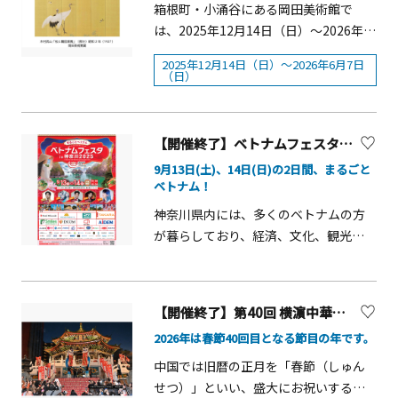
Ⅰ」2026年2月27日（金）公開の『映
期間：2月20日（金）・24日（火）～
箱根町・小涌谷にある岡田美術館で
所：八景島丘の広場バラ園※荒天中止
触れながら、世代を問わず楽しめる、
画ドラえもん 新・のび太の海底鬼岩
27日（金）■対象：稲城市・川崎市・
は、2025年12月14日（日）～2026年6
意義深い一日をぜひお過ごしくださ
城』より、監督からのメッセージをは
多摩市・調布市在住の65歳以上の方
月7日（日）の期間、特別展「愛でたい
い。開催概要■開催日：2026年5月31
2025年12月14日（日）～2026年6月7日
じめ、映画制作における貴重な資料
※本人のみ■優待内容 ［購入方法］
美術 ー絵画とやきものに見る幸せのか
（日）
日（日）■時間：13：00～■会場：大
を、引き続き展示しています。■ 音声
①HANA・BIYORIチケット窓口にて購
たちー」を開催します。 幸せへの願い
雄山最乗寺 本堂■入場無料※手話通訳
ガイド各展示エリアでは、無料の音声
入※当日券のみ※チケット窓口で生年
を込めて、美術作品には、延命長寿や
あり 【同日開催 特別演奏会】ヤマハ音
ガイドが用意されています。ご自身の
月日と住所を確認できる証明書(運転免
子孫繁栄、家内安全など、様々な意味
【開催終了】ベトナムフェスタ in 神奈川 2025
楽教室「てんぐの音楽祭」■時間：
スマートフォンやタブレット端末でお
許証、マイナンバーカードの表面、住
を持つモチーフが表されてきました。
10：00～■会場：本堂開成ジュニアア
9月13日(土)、14日(日)の2日間、まるごと
聴きいただけます。イヤホンをお持ち
民票など)をご提示ください②公式オン
不老長寿の「仙人」、霊獣とされる
ベトナム！
ンサンブルSuper Blue Birds（スーパー
いただくと便利です。 『大長編ドラえ
ライン「よみランCLUB」に会員登録
「龍」、めでたい兆しとして姿を現す
ブルーバーズ）■時間：11：:30〜■会
神奈川県内には、多くのベトナムの方
もん のび太の海底鬼岩城と冒険のひみ
(無料)し、購入※1月21日(水)15:00～前
という「鳳凰」、千年生きると言われ
場：境内 ※内容は変更となる場合がご
が暮らしており、経済、文化、観光な
つ展』では、スネ夫役の関智一さんに
売券販売開始※「よみランCLUB」会員
る「鶴」、ともに冬の寒さに耐えるこ
ざいます。あらかじめご了承くださ
ど様々な分野でベトナムとの関係が
解説をご担当いただきました。ぜひ、
登録はこちら&nbsp; https://land-
とから「歳寒三友」と呼ばれ、やがて
い。
年々深まっています。そんなベトナム
お聞きのがしなく！ ※当ミュージアム
member.yomiuriland.com/login/sign
縁起物とされた「松竹梅」、花の王と
の魅力を体験できる、ベトナムづくし
の入場チケットは「完全日時指定制」
_up ※遊園地とHANA・BIYORIをつな
呼ばれる富貴の象徴「牡丹」など、伝
【開催終了】第40回 横濵中華街「2026春節」 ～馬年吉祥～
のイベント「ベトナムフェスタ in 神奈
です。※入館チケットは、ミュージア
ぐ連絡口では購入できません ※営業日
説上の生き物から身近な動植物まで多
2026年は春節40回目となる節目の年です。
川 2025」を開催します。 9回目の開催
ム公式サイト内のチケット販売ページ
時等の詳細は公式サイトをご確認くだ
岐に渡ります。これらは、単独で表す
となる今年のテーマは、「まるごとベ
よりご購入ください。 &nbsp;
中国では旧暦の正月を「春節（しゅん
さい 公式サイトはこちら
だけではなく、いくつかを組み合わせ
トナム」です。ベトナムの伝統芸能で
せつ）」といい、盛大にお祝いする風
(https://www.yomiuriland.com/hana
ることで複合的な意味をもち、めでた