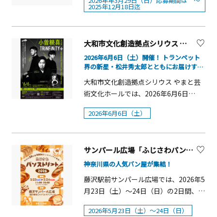
共催：横浜市西区■後援：横浜市都市
2026年年3月29日（日）応募期間は ～
しています。【献詠俳句・短歌募集】
2025年12月18日迄
KAWASAKI 』開催概要■⽇程：2026年
の指示に従っていただきますようお願
できるコーナーなど、遊びながらファ
美術図書室なども揃う、国内でも有数
整備局 ヨコハマミライト 2025 各種関
2025年10月１日～12月18日【応募方
2⽉16⽇（⽉）〜3⽉22⽇（⽇）■会
いいたします。※入館者が一定数を超
ーブルの世界を楽しく学べます。さら
の規模を誇る美術館です。国際的な港
連イベント＜～Music Port YOKOHAMA
法】・郵送 応募用紙を印刷し、下記
場：ラ チッタデッラ■主催：株式会社
えた場合には、入場制限を行います。
に、20種におよぶ世界のめずらしいカ
町、横浜にふさわしい美術館として、
presents～ Holy Night Symphony in
宛に封書で郵送お願いします。記入内
チッタ エンタテイメント／チネチッタ
（入場制限時、会場付近にはお待ちい
大和市文化創造拠点シリウス やまと芸術文化ホール「小曽根真トリオTRiNFiNiTY+」
ブトムシ・クワガタの生体展示や、ヘ
開港以降の近・現代美術を幅広く扱
みなとみらい＞視覚と聴覚で楽しむ、
容に漏れがないようにご注意くださ
通り商店街振興組合■後援：川崎市／
ただく場所はございません）会期前に
ラクレスオオカブトに触れて写真が撮
い、14,000点を超える（2024年3月現
2026年6月6日（土）開催！ トランペット
新感覚のイルミネーション体験「Holy
い。 255-0003 神奈川県中郡大磯町大磯
イタリア⼤使館／ イタリア政府観光局
は落語会「立川志らく 落語会」の特
界の新星・松井秀太郎とともにお届けする
れるフォトスポット、生きたカブトム
在）所蔵品からテーマを立てて紹介す
Night Symphony in みなとみらい」が
1289 鴫立庵 西行祭献詠
極上のエンターテインメント
／ イタリア⽂化会館■協賛：アゼリア
別イベントや、夏休み期間中の中学生
シやクワガタとふれ合えるエリアな
るコレクション展や、バリエーション
開催されます。音声ARアプリ
大和市文化創造拠点シリウス やまと芸
俳句・短歌募集係 ・電子投稿 鴫立庵
／ アトレ川崎／ ウィングキッチン京急
以下対象のギャラリートーク、ワーク
ど、昨年よりパワーアップした内容で
に富んだ企画展を開催しています。横
Locatone&trade;(ロケトーン)を使用
術文化ホールでは、2026年6月6日
ホームページ内の応募フォームよりご
川崎／ 川崎DICE／ 川崎モアーズ／川崎
ショップ、学習スペースなど多彩な関
昆虫の魅力と不思議を全身で体感でき
浜の街が育んできた歴史と、発展し続
し、「ヨコハマミライト」エリア中の
（土）に「小曽根真トリオ
応募ください。
ルフロン／ミューザ川崎／ラゾーナ川
連イベントを開催。関連イベント詳細
2026年6月6日（土）
るイベントです。 「体感するファーブ
けるみなとみらい21地区の息吹を感じ
特定の各スポットを訪れると位置情報
TRiNFiNiTY+」の公演を開催します。
崎プラザ／川崎商⼯会議所
はこちら
ル昆虫展 2025 in 横浜赤レンガ倉庫」開
ながら、横浜美術館で充実した時をお
に連動して、音声が聞こえてきます。⻘
世界へと躍進を続ける小曽根真の最新
催概要■期間：2025年7月19日(土)～8
過ごしください。
を基調とした幻想的なイルミネーショ
トリオがメディアにも多数出演するト
月24日(日)■時間：10:00～16:30（最終
サンパール広場「ふじさわパンストリート2026」【藤沢市】
ン空間を舞台に、地区内で活躍するミ
ランペット界の新星・松井秀太郎をゲ
入場16:00）■場所：横浜赤レンガ倉庫
ュージシャンによるクリスマスソング
ストに熱いステージを繰り広げる、ジ
神奈川県の人気パン屋が集結！
1号館 2Fスペース■入場料(税込み)前売
の演奏と共に、声優・俳優として活躍
ャズファン待望の公演です。チケット
藤沢駅前サンパール広場では、2026年5
券：大人(中学生以上)1,200円 子供
する津田健次郎氏の、素敵な声をオリ
の発売は3月18日（水）から（友の会先
月23日（土）～24日（日）の2日間、
（小学生以下）900円当日券：大人(中
ジナルのストーリーに乗せてお届けし
行）。概要■公演日：2026年6月6日
100種類以上のパンが並ぶ、パン好きの
学生以上)1,400円、子供（小学生以
ます。■開催日時：2025年11月6日
（土）■会場：メインホール■開演：
2026年5月23日（土）～24日（日）
ための大型パンイベント！神奈川県内