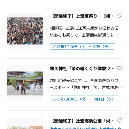
参加費無料（要入館料）／申込不要
応召。翌年に復学し、同23（1948）年
て作出した、黄色で棘のない品種「鎌
公開します。＞ベトナムフェスタ in 神
&nbsp;
に卒業したのちは、特定の絵画団体な
倉」をはじめ、神奈川県で品種改良さ
奈川公式ホームページ ベトナムフェス
【開催終了】上溝夏祭り 【相模原市】
どに所属することなく、個展を開催し
れたバラなどもご覧いただけます。バ
タとは ベトナムと神奈川県両地域の相
て発表を続けます。終生、権威的な画
ラの開花時期にあわせて、夜間開園や
互理解を深め、将来にわたる両地域の
相模原市上溝に江戸末期から伝わる伝
壇とは無縁だった牧野の作品は、美術
バラ展、コンサート、ガイドツアー、
継続的な成長と発展を目的として、
統あるお祭りで、上溝商店街通りを歩
館にはほとんど収蔵されず、個展を開
フラワーアレンジメント教室など、多
2015年から開催しています。来場者の
行者天国にして開催されます。7月下旬
催するたびに熱心な個人コレクターが
彩な催しを楽しめる「ROSE FESTA
皆様が参加して、交流しながら、ベト
2025年7月26日（土）～27日（日）
の土・日に開催されます。
収集し、その多くは秘蔵されてきまし
2026」を開催。期間限定メニューとし
ナムの文化や魅力を存分に感じられる
た。本展は生誕100年を記念した大々的
て、バラのソフトクリームも登場しま
プログラムを多数用意し、未来に向け
な展覧会です。コレクターの方々が秘
す。この機会にぜひお出かけくださ
て、神奈川県とベトナムとの交流や絆
寒川神社「茅の輪くぐり体験ツアー」
蔵する作品により、昭和時代を駆け抜
い。 ※開花状況は天候により変動する
がより深まっていくことを目指してい
けた牧野の画業を振り返るとともに、
ため、お出かけ前に公式SNSやWebサ
寒川町観光協会では、全国有数のパワ
ます。
その作品の意義を現代に問いかけま
イトで最新情報をご確認ください（バ
ースポット「寒川神社」で、古式作法
す。牧野邦夫は、モダニズムなど眼中
ラの見ごろ予想5月中旬〜6月上旬）。
に則り茅の輪をくぐり無病息災を願う
2026年6月30日（火）・7月1日（水）
になく、終生、ある意味愚直に描き続
※バラのソフトクリームの販売期間は5
ガイドツアーを2日間行います。 このツ
けた人でした。そんな彼の絵描き魂が
月中旬までを予定（なくなり次第終
アーは拝殿にてお祓いを受け「大祓
召喚され、この令和の時代に、昭和の
了）。 ローズフェスタ2026 概要「バラ
守」をいただき茅の輪をくぐります。6
画家が甦ります。&nbsp;本展のみどこ
の夜間開園」（開園時間延長）■開園
【開催終了】辻堂海浜公園「湘南パンまつり」【藤沢市】
月30日は、「大祓式」に参列し、人形
ろ１. 牧野が青春時代を過ごした地・茅
時間：9：00～19：30■期間：2026年5
(ひとがた)に罪穢れを移し大祓詞を唱和