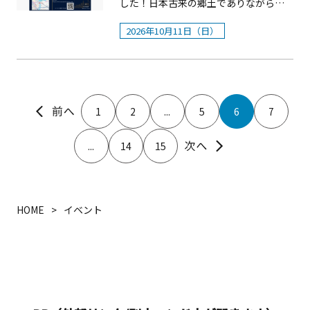
す。また、踊りには2つの伝説が伝えら
した！日本古来の郷土でありながら独
みらい1）観覧エリアではBGMと共にド
員）【ポーラ美術館】2002年に「箱根
まで気軽にご参加いただけます。■開
れています。1つは、海南神社の祭神藤
特の文化を形成してきた鹿児島県奄美
ローンショーをお楽しみいただけま
の自然と美術の共生」をコンセプトに
催日：2026年6月13日（土）■時間：
2026年10月11日（日）
原資盈の奥方盈渡姫が、庶民の娘に教
大島。そのリズムを唄として文化を継
す。他のエリアからはドローンが見え
神奈川県箱根町に開館。印象派から 20
13：00～15：00 ※時間変更の場合あ
えたというもの。もう1つは、源頼朝が
承する「唄者」をお招きして、力強く
にくいことが予想されるため、ぜひこ
世紀にかけての西洋絵画を中心とした
り■場所：湖畔展望館 1階 ③ 『ミニ
三崎来遊の際、磯取りしていた親子に
広がる唄声を聴きながら、料理と地酒
ちらでご覧ください。■観覧料：無料
コレクションを核とする展覧会を開催
チュアこけしづくり（特定非営利活動
舞を所望し、母親が唄い、娘が舞った
に酔いしれる貴重な1日を全身で体感し
&nbsp; &nbsp;&nbsp;主催：横浜市共
する一方で、現代美術の第一線で活躍
法人わかば会）』自分だけのミニチュ
というものです。現在でも、下を向き、
てください。まるで奄美を旅するよう
催：公益社団法人２０２７年国際園芸
する作家たちの作品も収集・展示し、
アこけしを制作できる体験イベントで
1
2
...
5
6
7
真顔で踊っていますが、これは当時庶
な心に残るひとときを。 第4回奄美体感
博覧会協会、公益社団法人２０２５年
同時代の表現へと展望を拡げている。
す。■開催日：2026年6月13日（土）
民が殿様（源頼朝）の前で踊るとき
YOKOHAMAクルーズ 概要 ■開催日：
日本国際博覧会協会技術協力：株式会
富士箱根伊豆国立公園という立地を生
■時間：13：00～15：00■場所：湖畔
...
14
15
に、顔をあげて笑顔で踊ることができ
2026年10月11日（日）※荒天中止 ■運
社ドローンショー・ジャパン
かした森の遊歩道では四季折々の豊か
展望館 2階
なかったことから由来していると言わ
行時間（2部制）：昼の部12：00～
な自然を楽しめる。
れています。古代・中世まで遡るかは
14：30／夜の部18：00～20：30 ■出
不明ですが、少なくとも江戸時代中期
航場所：「屋形船乗船場」〒231-0062
HOME
イベント
までは文献で確認されています。チャ
神奈川県横浜市中区桜木町１丁目101-
ッキラコは、大人の女性10人程が唄
1&nbsp;ワシントンホテル裏 弁天橋ふ
い、5歳程～12歳までの少女20人程が踊
もと ■料金：大人15,000円・未成年
ります。少女は赤色の晴れ着、大人の
7,500円・幼児無料 ■支払方法：前振込
女性は、黒色の着物に羽織姿で、舞扇
■予約方法：正義丸ホームページまた
とチャッキラコ（写真右下、綾竹）を
はＬＩＮＥ 【内容】・プロの唄者によ