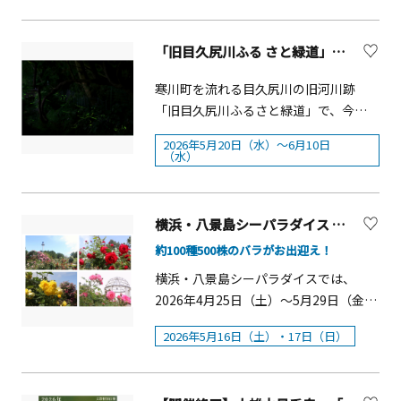
（土）～ 2026年6月21日（日）■開催
景の湯」は、2月20日(金)より「梅まつ
場所：展示室Ⅱ（当ミュージアム 2
り 2026」を開催します。 HANA・
「旧目久尻川ふる さと緑道」ゲンジボタルの羽化観察会【寒川町】
階）さあ、次はどこへ冒険に行きまし
BIYORIでは、2月20日(金)～3月1日(日)
ょうか──&nbsp;藤子・F・不二雄先
の期間、稲城市・川崎市・東京都多摩
寒川町を流れる目久尻川の旧河川跡
生は、『大長編ドラえもん』シリーズ
市・調布市在住の65歳以上の方と、一
「旧目久尻川ふるさと緑道」で、今年
に取りかかるとき、いつも「次はドラ
緒に入園するご家族の入園料が半額の
もゲンジボタルの羽化観察会が開催さ
えもんたちにどんな舞台を冒険させよ
400円（小学生はチケット窓口価格で
2026年5月20日（水）～6月10日
れます。 この取り組みを続けているの
（水）
うか」と考えていました。白亜紀・宇
200円）になります。花景の湯では、2
は、地域の自然環境保全に取り組む
宙・ジャングル・・・さまざまな舞台
月20日(金)・24日(火)～27日(金)の期
「さむかわエコネット」。かつてこの
で夢あふれる冒険の物語を描いてきた
間、同4市在住の65歳以上の方の入館料
地に舞っていたホタルの光景をよみが
横浜・八景島シーパラダイス はなパラ第２弾「第11回八景島バラフェスタ」【横浜市】
藤子・F・不二雄先生。いつか海底を舞
が1,500円（通常価格：大人平日2,300
えらせようと、11年前から復活活動を
台にした長編を描きたいと思いながら
円）になります。 HANA・BIYORI園
約100種500株のバラがお出迎え！
続けています。 今年は、3月に約900匹
も、ものすごい水圧がのしかかる暗黒
内では寒紅梅・白加賀・紅千鳥など約
横浜・八景島シーパラダイスでは、
の幼虫を水路へ放流し、これまでに最
の世界では、重苦しく暗～いまんがに
200本の梅が見られます。花景の湯では
2026年4月25日（土）～5月29日（金）
大40匹の発光・飛翔を確認。暗闇の中
なってしまうのでは、と心配していま
期間中、露天風呂にて「梅の替わり
の期間、「生きものたちと花々の競
でふわりと舞うゲンジボタルのやさし
した。そんなとき、ひとつの「ひらめ
湯」や、内湯サウナにて、熱々のサウ
2026年5月16日（土）・17日（日）
演」をテーマとしたイベント『はなパ
い光は、初夏の夜を幻想的に彩りま
き」が生まれたのです。人間を寄せつ
ナストーンの上に梅のアロマ水を含ん
ラ』を開催します。5月16日（土）・17
す。 観察会期間中は、さむかわエコネ
けない厳しい環境を、楽しく冒険でき
だ氷を乗せたキューゲルサウナなども
日（日）には、バラに彩られたバラ園
ット会員が毎日現地で見守りながらご
る世界に変えるには・・・ドラえもん
実施します。 「HANA・BIYORI」優待