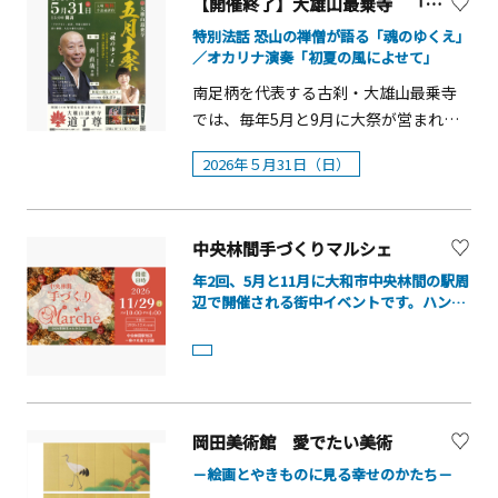
【開催終了】大雄山最乗寺 「道了尊五月大祭特別行事」【南足柄市】
を愛でながらステージをお楽しみいた
案内。ホタルの生態や復活への取り組
たちが「人間の感覚」を捨てて、海の
稲城市・川崎市・多摩市・調布市在住
だける「第11回八景島&nbsp;バラフェ
特別法話 恐山の禅僧が語る「魂のゆくえ」
みについて、直接話を聞ける貴重な機
中を自由に泳ぎ回る「魚の感覚」を身
の65歳以上の方とご家族のHANA・
／オカリナ演奏「初夏の風によせて」
スタ」を開催するほか、バラや色とり
会です。ぜひ、寒川の自然が育む小さ
につけることができたらどうでしょ
BIYORI入園料が半額になります。園内
どりの花に彩られた道をケープペンギ
な命の輝きをご覧ください。 ■開催期
南足柄を代表する古刹・大雄山最乗寺
う。そんな逆転の発想から生まれたの
では寒紅梅・白加賀・紅千鳥など約200
ンがぺたぺたよちよち歩くパレードな
間：2026年5月20日（水）～6月10日
では、毎年5月と9月に大祭が営まれま
が、ひみつ道具「テキオー灯」です。
本の梅が見られます。16：00からは和
ど、「海・島・生きもの」の魅力がぎ
（水）■時間：19：15～20：15※雨天
す。本年5月の大祭では、日本三代霊場
シリーズの第 4 作目にあたる『大長編
のイルミネーション「HANAあかり」も
2026年５月31日（日）
っしりつまったシーパラならではのお
時は会員判断により立ち合いを中止す
の一つ「霊場恐山」菩提寺院代の南直
ドラえもん のび太の海底鬼岩城』は、
開催します。■期間：2月20日（金）～
花見イベントをお楽しみください。
る場合があります。 ■会場：旧目久尻
哉（みなみじきさい）さまより、「魂
このアイデアからスタートしました。
3月1日（日）■対象：稲城市・川崎
「第11回八景島&nbsp;バラフェスタ」
川ふるさと緑道沿い水路（寒川町） ま
のゆくえ」をテーマに 心の重荷を軽
本展では、『大長編ドラえもん のび太
市・多摩市・調布市在住の65歳以上の
では、ステージイベントをはじめ、バ
中央林間手づくりマルシェ
た、同時期に寒川町北部文化福祉会館
くするメッセージ をいただきます。
の海底鬼岩城』を形づくる要素に注目
方及び一緒に入園する家族■優待内容
ラアイスやバラの苗の販売、キッチン
では「寒川のホタル復活への取組み」
第二部として オカリナ奏者小林洋子
年2回、5月と11月に大和市中央林間の駅周
し、本作品の魅力とともに、藤子・F・
「花景の湯」優待 稲城市・川崎市・多
カーの出店、バラ講座などが楽しま
辺で開催される街中イベントです。ハンド
パネル展も開催します。■パネル展開
（こばやしようこ）さまより「初夏の
不二雄先生の作品に通底する発想力
摩市・調布市在住の65歳以上の方の花
メイド作家による手づくり品の展示販売
す。約100種500株のバラに彩られたバ
催時間：9：00～17：00 初夏の夜、寒
風によせて」をテーマに演奏をいただ
や、豊富な知識によって描かれた夢と
景の湯入館料が1,500円（通常価格：大
や、ワークショップ体験ができるブースが
ラ園で、思う存分バラをご堪能くださ
川町でしか出会えない、ほのかな光の
きます。 新緑に包まれた静かな境内
並びます。 駅前と柿の木通り公園の2か所
冒険の世界をひもときます。『大長編
人平日2,300円）なります。期間中は、
い。 概要【はなパラ第二弾】■開催期
物語をぜひお楽しみください。
に、オカリナの優しい音色と爽やかな
で展開される音楽ステージでは、ライブ演
ドラえもん のび太の海底鬼岩城』の世
露天風呂で「梅の替わり湯」や、内湯
間：2026年4月25日（土）～5月29日
奏や地元学校の吹奏楽部などによるコンサ
風が響きわたり、心安らぐひとときを
界をより深く味わっていただくととも
サウナで、熱々のサウナストーンの上
ートも開催します。
（金）【第11回バラフェスタ】■開催
お過ごしいただけます。 また、地元の
岡田美術館 愛でたい美術
に、さまざまな藤子・F・不二雄作品を
に梅のアロマ水を含んだ氷を乗せたキ
日：2026年5月16日（土）～17日
皆さまの特別演奏会やワークショップ
－絵画とやきものに見る幸せのかたち－
お楽しみください。■ 1 階「展示室
ューゲルサウナなども実施します。■
（日）■時間：10：00～15：00■場
が開かれます。心に響く学びと音楽に