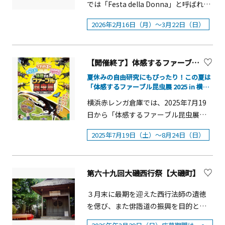
では「Festa della Donna」と呼ばれ、
う美術館にてお求めの方は、（ ）内
団、みなとみらい線■観&nbsp;
未就学児 22,000円（税込）※スパーク
イルミネーションです。イルミネーシ
⽇頃の感謝を込めて⼥性にミモザの花
の料金。※会期中、チケット売場にて
&nbsp;覧&nbsp; &nbsp;料：一般
リングワインとおつまみ付き
ョン開催期間中、様々なイベントも開
2026年2⽉16⽇（⽉）〜3⽉22⽇（⽇）
を贈る⽂化があります。ラ チッタデッ
［クラブ・オン／ミレニアムカード、
2,000（1,900）円／大学生
催されます。素敵な音楽や多彩なイベ
ラでは、この素敵な⽂化を受け継ぎな
クラブ・オン／ミレニアム アプリ］を
1,600（1,500）円／中学・高校生
ントとともに、冬の夜空を彩るサステ
がら「⼥性が⾃分を⼤切にできる社会
ご提示の方は（ ）内の料金。※障が
1,000（900）円／小学生以下無料
ィナブルなイルミネーションを、ご家
【開催終了】体感するファーブル昆虫展 2025 in 横浜赤レンガ倉庫
へ」をコンセプトに『MIMOSA FESTA
い者手帳各種をお持ちの方、およびご
※（）内は有料20名以上の団体料金
族やご友人、大切な方々と一緒にお過
2026 in KAWASAKI』を開催します。イ
同伴者1名さまは入館無料。■主
夏休みの自由研究にもぴったり！この夏は
（要事前予約、美術館券売所でのみ販
ごしください。イルミネーション概要
「体感するファーブル昆虫展 2025 in 横浜
タリアのヒルタウンをモチーフにした
催： そごう美術館、神奈川新聞社、
売）※障がい者手帳をお持ちの方と介
■開催期間：2025年11月6日（木）～
赤レンガ倉庫」
街並みに、今年も鮮やかなミモザの花
tvk（テレビ神奈川）■後 援：神奈
横浜赤レンガ倉庫では、2025年7月19
護の方（1名）は無料※同時開催のコレ
2026年2月8日（日）■点灯時間：
が咲き誇り、ラ チッタデッラ全体が、
川県教育委員会、横浜市教育委員会■
日から「体感するファーブル昆虫展
クション展も、「佐藤雅彦展」チケッ
16:00～23:00 ※点灯時間及び実施範
春のあたたかいミモザイエローに包ま
企画協力：（株）アートワン■協
2025 in 横浜赤レンガ倉庫」が開催され
トで観覧当日に限りご入場いただけま
囲が期間により異なります。予めご了
2025年7月19日（土）～8月24日（日）
れます。ミモザをテーマにするフェア
賛：（株）そごう・西武※ご入館前に
ます。 昨年の好評のアンリ・ファーブ
す。※5月28日（水）よりオンラインチ
承ください。■実施エリア：横浜駅東
展開や、3⽉14⽇（⼟）・15⽇（⽇）に
そごう美術館ホームページおよび会場
ルの生誕200周年を記念したイベント
ケット発売【横浜美術館について】横
口、はまみらいウォーク、みなとみら
実施するマルシェやワークショップな
入口掲示の「ご入館の際のお願い」を
「体感するファーブル昆虫展 in 横浜赤
浜美術館は、1989年11月3日に開館し
い歩道橋、グランモール公園、帆船日
ど開催。アトレ川崎や川崎モアーズ、
第六十九回大磯西行祭【大磯町】
ご確認ください。※展覧会・イベント
レンガ倉庫」を、内容をさらに充実さ
ました。迫力のあるシンメトリーな外
本丸(船体整備期間は除く)など各エリア
川崎ルフロンなど、川崎駅周辺の各施
の中止や延期、一部内容が変更になる
せて今年も開催します。ファーブルの
観と、吹き抜けの開放的な「グランド
■全長：約1.5km■電球総数：LED約
３月末に最期を迎えた西行法師の遺徳
設や企業とも連動し、街全体で「⼥性
場合がございます。※最新情報は、そ
生家を再現した新展示をはじめ、貴重
ギャラリー」が特徴の当館は、9つの展
25万球(ブルー、ゴールド、ホワイト)■
を偲び、また俳諧道の振興を目的とし
が⾃分らしく咲ける時間」をお届けし
ごう横浜店・そごう美術館ホームペー
な遺品や一部リニューアルした100点の
示室のほか、多彩なワークショップを
主催：ヨコハマミライト実行委員会■
て鴫立庵では、毎年3月に西行祭を開催
ます。 『MIMOSA FESTA 2026 in
ジをご確認ください。※館内では係員
昆虫標本、ふんころがしの脚力を体感
行うアトリエ、約24万冊の蔵書がある