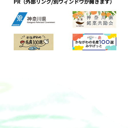
PR（外部リンク/別ウィンドウが開きます）
演目に応じて使い分け、楽器類は伴わ
る生ライブ・奄美の味覚フルコース料
ず、素唄と囃し言葉だけの素朴な唄と
理・町田酒造によるレア物の黒糖焼酎
踊りです。踊りには、「ハツイセ」、
飲み放題（その他のお酒も飲み放
「チャッキラコ」、「二本踊り」、
題）・横浜クルージング
「よささ節」、「鎌倉節」、「お伊勢
参り」の6種類があります。当日、午前
10時頃本宮の祠前で踊りを奉納、午前
10時30分頃海南神社境内の社殿前で踊
りを奉納します。午後からは仲崎竜神
様と花暮竜宮様の祠前で踊りを奉納
し、旧家や老舗商店等を祝福して回り
ます。現在、「ちゃっきらこ保存会」
（昭和39年結成）により継承され、三
浦の伝統文化として少女達が受け継い
でいます。（三浦市公式サイトより）