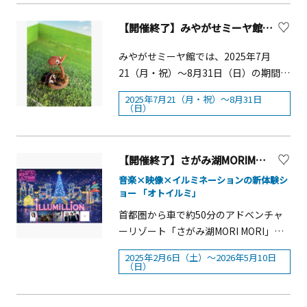
場無料※開催時間などは事情により若
タジオ■ご来場に際して●混雑時のご
（金）～12月25日（木） 計28日間■開
の生徒さんたちの手によって放流さ
干変更する場合があります※雨天決
来場について・会場内の混雑状況によ
【開催終了】みやがせミーヤ館 夏休みクラフト体験
催時間：11：00～21：30(ラストオー
れ、その後自然発生するほたるをご覧
行・荒天中止／中止の場合はイベント
り、待機列を超えた場合の対応として
ダー21：00)■開催場所：グランモール
頂いております。町内を流れる藤木
公式SNSにて発表します。出店者リスト
みやがせミーヤ館では、2025年7月
入場整理券を配布するなど、入場まで
公園「美術の広場」周辺■入場料：無
川・千歳川、新崎川沿いにも天然のほ
エッセン(横浜市緑区) バリエタ(横浜市
21（月・祝）～8月31日（日）の期間、
お待ちいただく場合があります。・入
料■主催：ヨコハマミライト実行委員
たるが数多く生息し、ほたる発生期間
青葉区) ベーカリーアベ(横浜市青葉区)
木の実を使ったクラフト体験ができま
場整理券の配布については、お持ちの
会 ■共催：横浜市西区※2025年11月
中には湯河原町全体でほたるを楽しむ
2025年7月21（月・祝）～8月31日
パンニア(横浜市緑区) 横浜むぎや(横浜
す。 誰でも気軽に楽しめるクラフト
チケットが前売券・当日券に関わらず
（日）
28日(金)の営業時間は17:00～21:30とな
事が出来ます。暗闇の木々の中にほた
市磯子区) パナケナケ(藤沢市立石) コム
です。■開催期間：、2025年7月
一律での配布となります。・混雑状況
ります。※開催予定は天候等により変
るが舞う、幻想の時をお楽しみ下さ
ズベーカリー(横浜市都筑区) 法塔ベー
21（月・祝）～8月31日（日）■対象：
により、事前にチケットをお持ちの方
更となる場合がございます。最新の予
い。開催概要■日時 2026年5月29日
カリー(横須賀市久里浜) ブーランジェ
小学生・親子など■参加費：500円/１
におきましても、ご入館できない場合
定は、クリスマスマーケットホームペ
【開催終了】さがみ湖MORIMORI 「さがみ湖イルミリオン」「オトイルミ」2/6(金)より春バージョンスタート
(金)～6月7日(日) 19:30～21:00 ※天
リーメゾンユキ(東京都稲城市平尾) arc
個■定員：約30名■募集期間：随時※
があります。予めご了承ください。・
ージで発信します。＜西区キャンドル
候によっては中止となる場合がありま
音楽×映像×イルミネーションの新体験シ
bakery(川崎市多摩区) パントレプレナ
予約不要【みやがせミーヤ館につい
当日の混雑状況は、「体感するファー
アート2025＞「横浜市西区キャンドル
ョー 「オトイルミ」
す。■場所 万葉公園
ー(川崎市多摩区)パン工房K&amp;K(藤
て】水源環境の理解促進と周辺地域の
ブル昆虫展 in 横浜赤レンガ倉庫」公式
アート」は、今年で16回目を迎える一
首都圏から車で約50分のアドベンチャ
沢市湘南台) ボンヴィボン(横浜市神奈
活性化のための交流拠点として各種イ
X（旧Twitter）をご確認ください。
夜限りのキャンドルイベントです。横
ーリゾート「さがみ湖MORI MORI」で
川区) パン・ドットコム(横浜市神奈川
ベントを開催しています。 宮ケ瀬湖畔
（https://x.com/fabre_yokohama）
浜市西区のマスコットキャラクター
は、関東最大級のイルミネーションイ
区) Sai(横浜市神奈川区) COCONEST(横
園地が見渡せる展望ホール、研修会議
・他のお客様のご迷惑とならないよ
2025年2月6日（土）～2026年5月10日
「にしまろちゃん」と滋賀県彦根市の
ベント『さがみ湖イルミリオン』に
浜市神奈川区) ひだまりベーカリーぽか
（日）
室等があります。
う、会場内では大声を出さず極力会話
キャラクター「ひこにゃん」のモチー
て、2026年2月6日（金）から新体験シ
ぽか鎌倉デッセ(横浜市磯子区)
は最低限に留めていただきますようお
フキャンドルや地元の小学生の皆さん
ョー「オトイルミ・春」を開催しま
願いいたします。・本イベントの入場