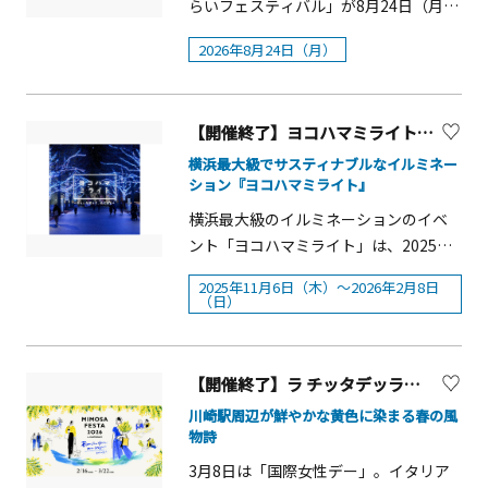
け猫、擬人化されたユーモラスな猫な
と、自分なりの考え方を整理整頓する
らいフェスティバル」が8月24日（月）
ど、江戸時代から明治時代にかけての
こと、そこから表現を生み出すことの
に開催されます。リザーブドクルーズ
2026年8月24日（月）
絵師たちが描いた浮世絵版画147点が一
大切さ、面白さを、展覧会を通して広
では、約140名様乗船可能なラグジュア
堂に介します。私たちを惹きつけてや
く伝えます。概要■期 間：2025
リークルーザーを、70名様限定で運航
まない奥深い猫の魅力をお楽しみくだ
年6月28日（土）～11月3日（月・祝）
致します。船上の特等席で、間近に上が
さい。Ukiyo-e 猫百科 ごろごろまる
【開催終了】ヨコハマミライト2025 ～みらいを照らす、光のまち～
（開館日数：111日）■開 館 時 間：
る花火に加え、海上やビルの壁面に映
まるネコづくし概要■会 期：2025
10：00～18：00 （入館は閉館の30分
りこむ花火もご覧いただける、贅沢な
横浜最大級でサスティナブルなイルミネー
年7月19日(土)〜2025年9月2日(火) ※
ション『ヨコハマミライト』
前まで）■休&nbsp; &nbsp; 館&nbsp;
時間をお楽しみいただけます。みなと
会期中無休&nbsp;■開館時間：10:00
&nbsp;日：木曜日■主 &nbsp;
みらいの美しい夜景を背景に、音楽と
横浜最大級のイルミネーションのイベ
～20:00 ※入館は閉館の30分前まで
&nbsp; &nbsp; &nbsp;催：横浜美術
花火が奏でる「スカイシンフォニー in
ント「ヨコハマミライト」は、2025年
&nbsp;（そごう横浜店の営業時間に準
館、TOPICS■特 別 協 賛：株式会社電
ヨコハマ」を、ラグジュアリークルー
11月6日（木）～2026年2月8日（日）
2025年11月6日（木）～2026年2月8日
じ、変更になる場合があります） ■事
通、株式会社サイバーエージェント、
ザーからゆったりとご堪能ください。
の期間、「横浜駅東口」から「グラン
（日）
前予約：不要■入&nbsp; 館&nbsp;
DNP大日本印刷■協&nbsp; &nbsp;
実施概要■実施日：2026年8月24日
モール公園」まで全長約1.5kmを中心
料：一般1,400（1,200）円、大学・高
&nbsp; &nbsp; &nbsp; 賛：株式会社
（月）※荒天の場合中止■時間：18：
とした横浜・みなとみらい各エリア
校生1,200（1,000）円、中学生以下無
湖池屋、株式会社ビームス■協&nbsp;
40～20：20（集合18：20）※花火打ち
を、約25万球のブルーを基調とした
【開催終了】ラ チッタデッラ「MIMOSA FESTA 2026」（ミモザフェスタ2026）【川崎市】
料 ※税込※公式オンラインチケット
&nbsp; &nbsp; &nbsp; &nbsp; 力：
上げスケジュール：19：10～19：55■
LEDライトの鮮やかな光で包み込みま
川崎駅周辺が鮮やかな黄色に染まる春の風
［e-tix］にてお求めの方は、事前およ
NHKエデュケーショナル、アドミュー
出航場所：横浜市中区新港1－1先 ピ
す。太陽光や風力などの自然エネルギ
物詩
び会期中いずれも（ ）内の料金。
ジアム東京、NEC、東京藝術大学大学
ア赤レンガ桟橋■料金：大人 22,000円
ーで発電されたグリーン電力を活用す
3⽉8⽇は「国際⼥性デー」。イタリア
※2025年7月18日（金）までに、そご
院映像研究科、佐藤雅彦教育文化財
（税込）／小学生 22,000円（税込）／
る、環境に配慮したサスティナブルな