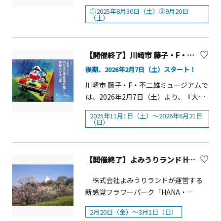
ひとときを過ごしてみませんか？キッ
①2025年8月30日（土）②9月20日
チンカーの同時出店も予定していま
（土）
す。大磯海辺の映画館 概要■上映日
時①：8月30日（土）19:00～■上映作
品：「怪盗グルーのミニオン超変身」
【開催終了】川崎市 藤子・F・不二雄ミュージアム 「大長編ドラえもん のび太の海底鬼岩城と冒険のひみつ展 」
■上映場所：大磯海水浴場（大磯町大
後期、2026年2月7日（土）スタート！
磯1990番地先）■上映日時②：9月20
川崎市 藤子・F・不二雄ミュージアムで
日（土）18:00～■上映作品：「パウ・
は、2026年2月7日（土）より、『大長
パトロール ザ・マイティ・ムービ
編ドラえもん のび太の海底鬼岩城と冒
ー」■上映場所：大磯港芝生広場（大
2025年11月1日（土）～2026年6月21日
険のひみつ展』後期展示を開催してい
磯町大磯1398-18付近） ■主&nbsp;
（日）
ます。前期展示は終了し、現在は後期
&nbsp; &nbsp; &nbsp;催：大磯らしい
展示をご覧いただけます。 原画展概要
潤いづくり協議会
タイトル：『大長編ドラえもん のび太
【開催終了】よみうりランド HANABIYORI「 梅まつり2026」
の海底鬼岩城と冒険のひみつ展』■会
期：2025年11月1 日（土）～ 2026年6
株式会社よみうりランドが運営する
月21 日（日）--前期：2025年11月1 日
新感覚フラワーパーク「HANA・
（土）～ 2026年2月1日（日）※終了し
BIYORI」と、同施設内にある日帰り温
2月20日（金）～3月1日（日）
ました--後期：2026年&nbsp; 2月7 日
泉施設「よみうりランド眺望温泉 花