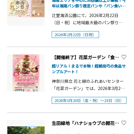
湘南エリアを中心に50店舗以上が集結！今
ヶ崎での初となる大回顧展！！２. 次に
月16日（土）・ 17日（日）・ 23日
年は湘南パン祭り限定パンや「パン食い競
します。7月1日は、御神域である神嶽
争」など新企画も盛りだくさん！
まとまって見られるのはいつ！？全国
（土）・ 24 日（日）「春のバラ展」■
山（かんたけやま）神苑や八方除信仰
辻堂海浜公園にて、2026年2月22日
各地のコレクターによる作品が一堂に
開催期間：2026年5月15日（金）～ 5月
の歴史を学べる方徳資料館をご覧いた
（日・祝）に地域最大級のパン祭り
集結３. 新発見！茅ヶ崎と牧野の関係を
17 日（日）&nbsp;県内のバラ 愛好会
だき、和楽亭のお抹茶とお菓子でゆる
「湘南パン祭り2026」が開催されま
示す新たな肖像画！開催概要■会期：
による 「春のバラ展」 を 開催。「バラ
2026年2月22日（日祝）
りとお過ごしいただきます。&nbsp;令
す。今回のテーマは「家族みんなが楽
2026年3月31日（火）〜2026年6月7日
園コンサート」■開催日：2026年 5月
和8年の残り半年を心身共に清々しく元
しめ、新たなパン屋巡りのきっかけを
（日）■時間：10：00〜17：00（入館
22日（金）■時間：①11：00～②14：
気にお過ごしただだけるよう全国唯一
再発見するパン祭り」です。神奈川県
は16：30まで）■休館日 ：&nbsp;月
00「バラのガイドツアー」■開催日
「八方除」の守護神を祀る寒川神社で
【開催終了】花菜ガーデン「食品サンプルアート展」【平塚市】
内のベーカリーを中心に、ゲスト出店
曜日（ただし、5月4日は開館）、5月7
時：2026年5月13日（水）11：30～■
茅の輪をくぐり、「さむかわ観光ガイ
やキッチンカーなど50店舗以上が集結
超リアル！まるで本物！超絶技巧の食品サ
日（木）■観覧料一般：1,200円
開催日時：2026年5月21日（木）13：
ドクラブ」がご案内いたします。寒川
ンプルアート！
し、湘南エリアの魅力を&ldquo;パン
（1,100円）、大学生：1,000円（900
30～■集合場所：バラ園休憩所■参加
神社 茅の輪くぐり体験ツアー概要■開
&rdquo;を通じて発信します。また、当
神奈川県立 花と緑のふれあいセンター
円）、市内在住65歳以上：600円（500
費：無料■定員：20名■予約：不要
催日時 ①2026年6月30日（火） 13：00
日は湘南パン祭り限定の「夢のパンセ
「花菜ガーデン」では、2026年3月20
円）※（ ）内は前売り券および20名
【日比谷花壇大船フラワーセンターに
～15：30&nbsp;②2026年7月&nbsp; 1
ット」が、全5種類・数量限定500セッ
日（金・祝）～3月22日（日）の期間、
以上の団体料金※高校生以下、障がい
ついて】鎌倉市にある植物園「日比谷
日（水） 10：00～12：30&nbsp;■内
2026年3月20日（金・祝）～23日（日）
ト、トートバッグ付きで販売されま
「食品サンプルアート展」を開催しま
者およびその介護者は無料※前売り券
花壇大船フラワーセンター」。門をく
容内容（予定）①6月30日開催&hellip;
す。さらに、パン食い競争も開催さ
す。本物そっくりの食品サンプルは、
の販売期間：2月20日（金）〜3月30日
ぐるとまず目に留まるのは花いっぱい
正式参拝・大祓守拝受・大祓式参列
れ、子どもから大人まで楽しめるイベ
日本の食文化と職人技が生んだ独自の
（月）（休館日を除く）■主催：茅ヶ
に装飾された大きな石のモニュメン
（人形(ひとがた)お祓い）・神職に続き
ントです。 イベント概要■開催日：
生田緑地「ハナショウブの開花2026」【川崎市】
カルチャー。本展では、食品サンプル
崎市美術館（指定管理者：公益財団法
ト！園内は色とりどりの花が植わった
茅の輪くぐり体験（お神酒、お供物）
2026年2月22日（日・祝）※雨天時は3
界のパイオニアであるイワサキ・ビー