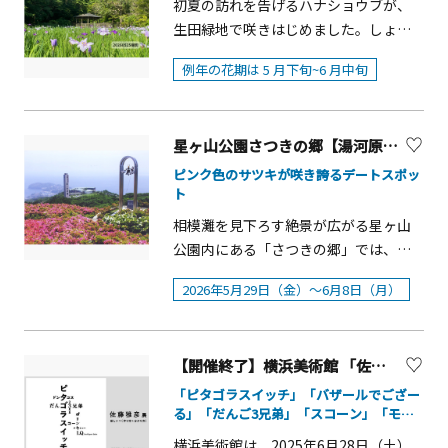
人茅ヶ崎市文化・スポーツ振興財団）
花壇があり、季節ごとの花々を楽しむ
初夏の訪れを告げるハナショウブが、
②7月1日開催&hellip;神職による茅の輪
月1日（日）に順延■時間：10：00〜
アイ株式会社による社内製作コンクー
■監修：山下裕二（美術史家・明治学
ことができます。5月上旬～中旬に見頃
生田緑地で咲きはじめました。しょう
の由緒、作法説明・茅の輪くぐり体
15：00■場所：〒251-0046 神奈川県
ル作品約50点を展示します。さらに、
院大学教授）■企画協力 ：株式会社ア
を迎える「シャクヤク園」は、数万本
ぶ園には約 2800 株のハナショウブが植
験・正式参拝・大祓守拝受・神嶽山神
藤沢市辻堂西海岸3丁目2 辻堂海浜公
fakefoodアーティスト江波ゆきこ氏主
例年の花期は 5 月下旬~6 月中旬
ートワン &nbsp; &nbsp; &nbsp;
の花が咲き誇る全国有数の規模。濃淡
栽されており、例年の花期は 5 月下旬
苑入苑・和楽亭抹茶拝服・方徳資料館
園 芝生広場■主催：湘南パン祭り実
宰「食品さんぷる畑」によるワークシ
様々なピンクのシャクヤクが観光客を
~6 月中旬です。あずまやが立つしょう
見学等■参 加 費 各3,500円■定 員 各20
行委員会■共催：公園協会・オーチュ
ョップや作品展示、物販も楽しめる、
歓迎してくれます。また、バラ園やツ
ぶ園の風情ある美しい景色を楽しめま
名 抽選■申込方法 5月23日（土）9：30
ー・サカタのタネ・小田急電鉄共同事
食品サンプルの魅力が詰まった特別展
星ヶ山公園さつきの郷【湯河原町】
バキ園、ドーナツ型のユニークなグリ
す。5 月27 日（水）10：00~11：30 花
～6月7日（日）18：00専用申込フォー
業体■協賛：MINI湘南・ゆめが丘ソラ
示です。 食品サンプルアート展「食べ
ーンハウスなど、趣向を凝らした多く
がら摘み体験（ボランティア活動「ゆ
ムで■抽選発表 6月8日（月）15：00頃
ピンク色のサツキが咲き誇るデートスポッ
トス・カネカ食品株式会社・フォーラ
ちゃダメだぞ！ ​」イベント概要■開催
ト
のエリアがあります。散策に加えて、園
るボラ」（要事前申込））を行いま
当協会ホームページで発表
イフ株式会社・株式会社門倉組・株式
日: 2026年3月20日（金・祝）～3月22
内のカフェ「大船カフェ ガーデンテラ
す。間近でハナショウブをお楽しみい
相模灘を見下ろす絶景が広がる星ヶ山
会社櫻井興業■後援:藤沢市
日（日） ■時間: 9：00～17：00 ​■場
ス」で一休みすることも可能です。ウ
ただけます。花がら摘み：ハナショウ
公園内にある「さつきの郷」では、約
所: 花菜ガーデン 特設会場（クラフト実
ッドデッキスペースで優雅なランチタ
ブは1株に2輪程度蕾をもつため、1輪目
50,000株ものサツキが５月下旬から6月
験室） ​■観覧料: 無料（ただし、入園料
2026年5月29日（金）～6月8日（月）
イムを過ごすことができるほか、テイ
の花が終わり次第除去することで、2輪
上旬頃に咲き誇り、辺り一面がピンク
は別途必要） ​■主催: 神奈川県立花と緑
クアウトできるジェラートやソフトク
目の蕾を美しく咲かせます。
色に。紺碧の海が広がる相模灘とピン
のふれあいセンター 花菜ガーデン ■ア
リームもあるので、緑が気持ち良い芝
ク色のサツキを一度に楽しめる展望台
ート作品展示協力：イワサキ・ビーア
生広場でピクニック気分を味わうこと
【開催終了】横浜美術館 「佐藤雅彦展 新しい×（作り方＋分かり方）」
は、公園内でも一番のビュースポッ
イ■ワークショップ​協力：食品さんぷ
ができます。
ト。さつきの郷から少し登ったところ
「ピタゴラスイッチ」「バザールでござー
る畑 【ワークショップ】■内容: 食品サ
る」「だんご3兄弟」「スコーン」「モル
にあるので、ぜひお立ち寄りを。展望
ンプル作り（午前「たこ焼き」、午後
ツ」 「ポリンキー」「Ｉ．ＱIntelligent
台には「友逢の鐘」が設置されてい
横浜美術館は、2025年6月28日（土）
「クレープ」）&nbsp;■時間: 各日