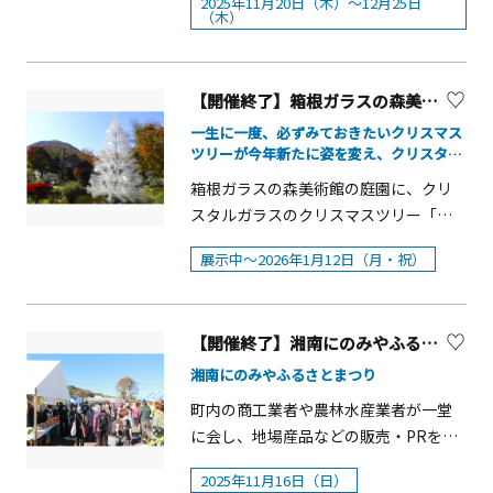
2025年11月20日（木）～12月25日
報連絡会）タクシー子ども免許証をつ
（土）～12月9日（火）■時間：9：00
時&rdquo;を過ごしてほしいという想い
たクリスマスキャンペーンを2025年12
（木）
フにした「グッドのカスタードまん」
びまクリスマス&rdquo;空間に変化しま
くって、タクシーと記念撮影（神奈川
～17：00■会場：三溪記念館■料金：
が込められています。&nbsp;今年は本
月25日まで開催しています。 期間中
も新たに販売します。 ・グッドのカス
す。 ■「Xmas Tree Area」「Star
県タクシー協会川崎支部）コミュニテ
入園料のみ紅葉の自然観察会三溪園ボ
イベントを象徴する本物のモミの木を
は、世界的に活躍するクリエイター・
タードまん 価 格：650円 場
Area」「Xmas Tree Area(クリスマス
ィ交通チョイソコかわさき（株式会社
ランティアによる自然観察会を開催し
使用した巨大ツリーが過去最大約 12m
ファンタジスタ歌麿呂氏がデザインデ
所：グッド＆ラッキーのもぐもぐステ
【開催終了】箱根ガラスの森美術館 クリスタル・ツリー「アベーテ」
ツリーエリア)」には、巨大なホワイト
アイシン）自動車電気を取り出せるト
ます。昔のまま自然が豊かに残された
にアップデートされています。昨年に
ィレクションを手がけた限定ビジュア
ーション ・スモークターキーレッグ
クリスマスツリーが登場。温かみのあ
一生に一度、必ずみておきたいクリスマス
ヨタのクルマ（ウエインズトヨタ神奈
園内の植物の観察を通して、自然との
続き、海とツリーを臨める完全個室の
ル・ムービーの館内掲示、装飾やグリ
価 格： 800円 場 所：
ツリーが今年新たに姿を変え、クリスタ
るウォームホワイトのLEDで光の演出
川株式会社）トヨタの福祉車両、歩行
ふれあいをお楽しみください。■日
特等席「プレミアムラウンジ」や、横
ーティングイベント、限定アイテムな
ル・ツリー「アベーテ」として登場。
KITAKAZE(キッチンカー) ・カボチャと
を施します。「Star Area(スターエリ
箱根ガラスの森美術館の庭園に、クリ
領域モビリティ試乗体験（神奈川トヨ
程：12月10日（水）■時間：10：30～
浜赤レンガ倉庫周辺に広がる飲食・物
ど、ルミネ全館で&ldquo;ハローキティ
コーンの濃厚ポタージュ 価 格：
ア)」には横浜公園らしい大きな星型の
スタルガラスのクリスマスツリー「ア
タ自動車株式会社）日産の電気自動車
11：30 / 13：30～14：30■定員： 30
販ブース、会場内を彩る煌びやかなイ
&rdquo;一色のクリスマスを展開しま
500円 場 所：麻婆豆腐TOKYO ・
フォトスポットが複数登場予定です。
ベーテ」が登場しました。高さ約10
給電デモンストレーション（日産神奈
名（予約不要・先着順）■料金：入園
ルミネーション等、今年も幅広いお客
す。ハローキティたちで彩られる特別
クリスマスツリーのクロッフル
展示中～2026年1月12日（月・祝）
■Stage「Stage(ステージ)」では2025
ｍ、15万粒のクリスタルガラスで制作
川販売株式会社）Nicole BMW/MINIメ
料のみ※正門にある案内板付近にご集
様にお楽しみいただけるコンテンツが
なクリスマスをお楽しみください。エ
価 格：700円 場 所：キッチン
年11月21日(金)から12月25日(木)まで
された、「もみの木」をイメージした
カニックなりきり撮影会（ニコル・カ
合ください。※荒天、その他の事情に
用意されています。開催概要■期間：
ントランスやショーウィンドウにも、
DYスタジアム(キッチンカー)&nbsp; ※
の35日間、週替わりでさまざまなテー
クリスマスツリーです。日中は太陽の
ーズ合同会社）その他信号機とふれあ
より変更または中止となる場合があり
2025年11月21日（金）～12月25日
クリスマス限定でハローキティの装飾
いずれも別途入園料が必要です※価格
マを設定し、テーマに沿ったアーティ
【開催終了】湘南にのみやふるさとまつり
光と風を浴びて色鮮やかな輝きを放
おう（株式会社京三製作所）積み木・
ます。猿まわし～笑いと感動の伝統芸
（木） 計35日間&nbsp;※雨天決行、荒
が登場します。にぎやかで複雑な絵柄
は全て税込みです クリスマス・年末特
ストやパフォーマーが登場し会場を盛
ち、夕暮れ時になるとライトアップさ
湘南にのみやふるさとまつり
釣り・バス運転士仕事内容紹介冊子
能～日光さる軍団がやってきて楽しい
天時は休業することがあります
のなかには、「よく見たら気づく」仕
別料金のご案内 12月25日(木)はアフ
り上げます。■Kids Area「Kids
れ幻想的な姿を表します。電飾を使用
（株式会社アイデムコーポレーショ
芸を披露してくれます。■日程：11月
&nbsp;■会場：横浜赤レンガ倉庫イベ
掛けをしのばせています。ぜひ館内で
町内の商工業者や農林水産業者が一堂
ターパス(15:00以降入園＋アトラクショ
Area(キッズエリア)」の一部には人工
しないガラスのきらめきによるイルミ
ン）宅急便ドライバーを体験しよう！
22日（土）～24日（月）, 29日（土）,
ント広場・赤レンガパーク■営業時間
チェックしてみてください。 ポイント
に会し、地場産品などの販売・PRを行
ン乗り放題 ※一部アトラクションを
芝を設置し、お子さまが普段公園に遊
ネーションをお楽しみください。 ■期
（ヤマト運輸株式会社）グッズ販売、
12月1日（月）～14日（日）■時間：
11月21日（金）17：00～21：
・2025年ルミネ横浜のクリスマスは、
います。地元商店による飲食・物販な
除く)および入園券を、12月28日(日)～
びに来たときのように体を動かして遊
間：展示中～2026年1月12日（月・
2025年11月16日（日）
運転手疲労度測定（NOK株式会社）会
10：00～15：30■会場 ：中央広場※天
00（L.O.20：30）&nbsp;11月22日
「ハローキティ」とファミリー＆フレ
どの露店や、キッチンカーによる飲食