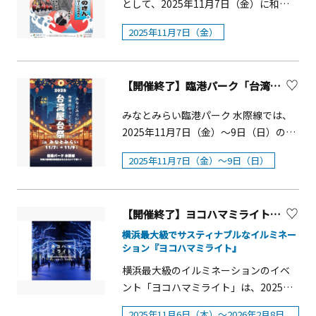
などを各自でお楽しみください。〇 地
&nbsp; 2025年11月7日（金）～2026
として、2025年11月7日（金）に和楽
元大山丹沢の名水で仕込んだ「黄金井
年1月31日(土)■点灯時間：16：00～
器のコンサート「ニッポンの調べ そ
2025年11月7日（金）
酒造」の日本酒を蔵元からそれぞれの
24:00&nbsp;※12月31日（水）は16：
のさん～津軽三味線&times;エイサーこ
銘柄に込めた想いを聞きながら味わっ
00～翌日（元日）5:00&nbsp;■ 場所：
んさあと～」を開催します。全国の津
ていただきます。〇 「黄金井酒造」が
溝口駅前キラリデッキ&nbsp;※周辺の
軽三味線大会で優秀な成績を収めてい
厳選した日本酒（５種類）の飲み比べ
【開催終了】臨港パーク「台湾屋台祭2025 inみなとみらい」
「ポレポレ通り」や「ノクティ」で
る若手ホープ・棚瀨敬太と、神奈川で
をお楽しみいただきます。「新酒のし
も、ゲートや街路灯、壁面等のイルミ
活動するエイサー団体「琉球國祭り太
みなとみらい臨港パーク 水際線では、
ぼりたて」もご用意いたします。〇 大
ネーションを同時実施&nbsp;■ 内 容：
鼓 神奈川支部」のコンサートです。棚
2025年11月7日（金）～9日（日）の期
山名物を豊富に使った滋味深いオリジ
ペデストリアンデッキ、デッキ下バス
瀨敬太は2002年栃木県生まれ。8歳から
間、「台湾屋台祭2025inみなとみら
ナル御坊ランチをご賞味ください。酒
ターミナル周辺の植栽、樹木、街路
津軽三味線を習い始め、数々の大会で
2025年11月7日（金）～9日（日）
い」が開催されます。本場の台湾の味
の肴にも最高です。〇 大山阿夫利神社
灯、円筒分水広場モニュメントなどを
成績を伸ばし、2024年2月より津軽三味
と雰囲気を楽しめるグルメイベントで
神職による歴史解説をユーモアを交え
約30万球の電球で装飾します。&nbsp;
線細川流に所属し、細川流師範・細川
す。屋台スタイルのブースでは、台湾
てお楽しみ頂き、江戸文化に思いを馳
環境に配慮し、再生可能エネルギー
敬太としても活動中の若手演奏家で
【開催終了】ヨコハマミライト2025 ～みらいを照らす、光のまち～
の定番料理やスイーツ・ドリンクな
せて頂きます。〇 正式参拝後、参加者
100％の電力を使用します。&nbsp;■
す。ゲストには中原正人を迎えます。
ど、多彩なメニューが屋台スタイルで
横浜最大級でサスティナブルなイルミネー
全員にツアー限定の「御朱印」を謹
主催：溝口駅前キラリデッキイルミネ
「琉球國祭り太鼓 神奈川支部」は沖
ション『ヨコハマミライト』
登場します。活気あふれる雰囲気の中
呈。さらには黄金井酒造から素敵な逸
ーション実行委員会&nbsp;■構成：
縄の伝統芸能であるエイサーをベース
で、屋台文化を満喫できる絶好の機会
横浜最大級のイルミネーションのイベ
品もプレゼントもご用意。&nbsp;■開
&nbsp; 高津観光協会、高津地区連合町
に、空手の型や琉舞の動きなどを取り
です。多彩なパフォーマンスが観るこ
ント「ヨコハマミライト」は、2025年
催日：2025年11月7日（金）■時
内会、高津区文化協会、&nbsp;高津区
入れて独自の振り付けをし披露する、
とができるステージコンテンツもあり
11月6日（木）～2026年2月8日（日）
間：9:30集合■集合・解散場所：宿坊
商店街連合会、溝ノ口駅前商店街振興
創作エイサー団体です。日ごろ邦楽に
2025年11月6日（木）～2026年2月8日