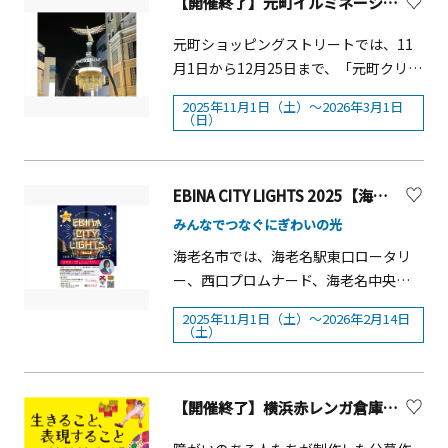
【開催終了】元町イルミネーション2025
ます。 二宮町商工会青年部「ふれあい
ービール／とろとろ豚角煮割包(カーパ
承ください。■実施エリア：横浜駅東
m/2025/10/blog-post_29.html
振興財団公益社団法人 日本民謡協
広場」 花火打ち上げ■開催日：2025
オ)火処／大鶏排寿凰(じゅおう) ／焼き
口、はまみらいウォーク、みなとみら
元町ショッピングストリートでは、11
会/NPO法人しんゆり・芸術のまちづく
年11月3日（月・祝）■時間：18：00
小籠包クレープミルキー／バターシュ
い歩道橋、グランモール公園、帆船日
月1日から12月25日まで、「元町クリス
りNPO法人全国邦楽合奏協会
～18：20頃■場所：ラディアン周辺・
ガークレープ101美食／台湾大鶏排瑞祥
本丸(船体整備期間は除く)など各エリア
マスイルミネーション」、12月26日か
花の丘公園■主催：二宮町商工会青年
飯店関内店 ／北京ダック巻き
2025年11月1日（土）～2026年3月1日
■全長：約1.5km■電球総数：LED約
ら2026年3月1日まで「元町ウィンター
（日）
部
25万球(ブルー、ゴールド、ホワイト)■
イルミネーション」の開催にともな
主催：ヨコハマミライト実行委員会■
い、2025年11月1日に「元町クリスマ
共催：横浜市西区■後援：横浜市都市
スツリー点灯式」を実施します。みな
EBINA CITY LIGHTS 2025【海老名市】
整備局 ヨコハマミライト 2025 各種関
とみらい線「元町・中華街」駅、JR京
みんなでつなぐにぎわいの光
連イベント＜～Music Port YOKOHAMA
浜東北線「石川町」駅からすぐ、横浜
presents～ Holy Night Symphony in
海老名市では、海老名駅東口ロータリ
開港の頃より外国人向けの商店が並
みなとみらい＞視覚と聴覚で楽しむ、
ー、西口プロムナード、海老名中央公
ぶ、モダンな西洋文化をいち早く取り
新感覚のイルミネーション体験「Holy
園など、海老名駅周辺を彩る約11万球
入れたお洒落な街。横浜元町発祥のフ
2025年11月1日（土）～2026年2月14日
Night Symphony in みなとみらい」が
のイルミネーション「EBINA CITY
ァッションブランドや家具、ジュエリ
（土）
開催されます。音声ARアプリ
LIGHT」が開催されます。点灯期間中
ー店等の他、グルメ店舗が軒を連ねた
Locatone&trade;(ロケトーン)を使用
にさまざまなイベントも開催予定で
個性溢れるショッピングストリートで
し、「ヨコハマミライト」エリア中の
す。イベント情報は市公式ホームペー
す。 神奈川トヨタ自動車株式会社の協
【開催終了】横浜赤レンガ倉庫「第2回 かながわともいきアート展～生きること、表現すること～」
特定の各スポットを訪れると位置情報
ジをご覧ください。&nbsp;■点灯期
力のもと「車両（水素）の外部給電機
に連動して、音声が聞こえてきます。⻘