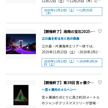
11月22日（土）～12月25日（木）にク
リスマスイベント「よみラン
2025年11月22日（土）～12月25日
Xmas!2025～HAPPY HOP～」を開催し
（木）
ます。期間中、クリスマス特別バージ
ョンの噴水ショーやワークショップな
どを実施します。12月の特定日には、
【開催終了】湘南の宝石2025-2026【藤沢市】
よみうりランドのマスコットキャラク
江の島を彩る光と色の祭典
ター「グッド＆ラッキー」とダンサー
江の島・片瀬海岸エリア一体では、
によるクリスマス限定のダンスショー
2025年11月22日（土）~2026年2月28
を開催。また12月8日(月)～25日(木)は
日（土）の期間、江の島を彩る光と色
対象アトラクションに乗車してスタン
2025年11月22日（土）～2026年2月28
の祭典、「湘南の宝石2025-2026」が
プを集めると、クリスマスアートカー
日（土）
開催されます。湘南の夜景や自然と一
ドが完成するスタンプラリーも実施し
体となった透明感あふれる宝石のよう
ます。その他にも、クリスマスの遊園
なイルミネーション。「湘南の宝石」
地にぴったりなワンハンドフードやド
【開催終了】第39回 宮ヶ瀬クリスマスみんなのつどい【清川村】
の唯一無二の美景は「インターナショ
リンクの販売など、クリスマス気分を
～宮ヶ瀬光のメルヘン～
ナルイルミネーションアワード イルミ
一層お楽しみいただける企画が盛りだ
宮ヶ瀬湖のほとりに高さ約30メートル
ネーションイベント部門 優秀ストーリ
くさんです。開催中の「楽しさ」「華
のジャンボクリスマスツリーが登場、
ー賞 第1位」をはじめ、「関東三大イル
やかさ」をテーマにしたジュエルミネ