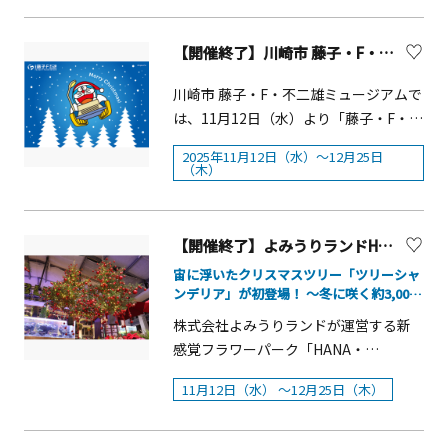
月28日（土）17：30～2026年3月1日
画にも注目です。日本新三大夜景都市
きます。幻想的なシャボン玉との共
かわ冬のひまわり」―&nbsp;■見頃：
の新境地 西嶋豊彦展」「収蔵名作
でも、1人で3回でも、自由にお使いい
（日）18：30～※各回約20分間■場
&rdquo;横浜&rdquo;の美しい夜景に光
演、ナイトバブルショー開催バブルア
11月中旬頃～11月下旬&nbsp;■会場さ
展 日本画の煌めき」概要■会期：
ただけるチケットです。&nbsp;グッズ
所 ： アクアミュージアム４F ライブス
【開催終了】川崎市 藤子・F・不二雄ミュージアム「 クリスマスはミュージアムで！2025」
の輝きが重なる、この冬だけの&rdquo;
ーティストチーム「バブルワークス」
むかわひまわり畑（寒川町宮山3922-
2025年11月13日（木）～3月11日
付チケット［数量限定］2,200円（税
タジアム
特別な体験&rdquo;をお楽しみくださ
がお届けする特別イベントです。音楽
5）※イベント開催時以外は入場不可
（水）※会期中無休■料金：1,500円
込）「FINAL EDITION」オリジナルク
川崎市 藤子・F・不二雄ミュージアムで
い。イルミネーションやグルメスポッ
に合わせて、イルミネーションに照ら
&nbsp;川とのふれあい公園（寒川町一
（一般当日券）「風景の抒情詩 山本
リアカード（ポストカードサイズ・非
は、11月12日（水）より「藤子・F・不
トを巡るデジタルスタンプラリーを開
されたシャボン玉が夜空を舞う幻想的
之宮3146）―さむかわ冬のひまわり
丘人展」についてこの展覧会は2023年
売品）と、入館券がセットになったチ
二雄ミュージアム クリスマスはミュー
催！50の「THE YOKOHAMA
なショーは圧巻です。■開催日11月22
2025年11月12日（水）～12月25日
festival― ※有料 ※開花状況等により
より新たにはじまった、成川美術館の
ケットです。■主催：そごう美術館、
ジアムで！2025」を開催中です。館内
（木）
ILLUMINATION」の参加イベントや、
日(土)、23日(日)、24日(祝月)、30日
変更・中止の場合あり&nbsp;【第1
コレクションの礎である山本丘人作品
神奈川新聞社、ｔｖｋ（テレビ神奈
各所では、ドラえもんやコロ助など、
街なかのとっておきのグルメスポット
(日)12月13日(土)、14日(日)
弾】■開催日：2025年11月15日
を画家の命日の幻雪忌（2月10日）にあ
川）、FMヨコハマ■後援 ：神奈川県教
キャラクターをイメージした 4 つのク
を巡るデジタルスタンプラリーを開
（土）、16日（日）、17日（月） ■時
わせて公開する冬季の特別展です。第3
育委員会、横浜市教育委員会■協力：
リスマスツリーが登場しています。2 階
【開催終了】よみうりランドHANA・BIYORI「HANA・BIYORIのクリスマス2025」
催。ホテル宿泊券やディナー招待券な
間：10：00～14：00 &nbsp;【第2弾
回となる本展では、丘人がアトリエを
アミューズ、ユニバーサルミュージッ
「みんなのひろば」の大窓には、クリ
どの豪華賞品が、抽選で100名様に当た
宙に浮いたクリスマスツリー「ツリーシャ
(メイン)】■開催日：2025年11月22日
構えた北軽井沢と自宅のあった大磯を
ク、装苑（文化出版局）、ライゾマテ
スマスを楽しむ F キャラクターたちの
ります。スタンプをたくさん集めれば
ンデリア」が初登場！ ～冬に咲く約3,000
（土）、23日（日・祝）、24日（月・
はじめとする湘南地域を描いた風景画
ィクス■企画：神戸新聞社■企画協
シルエットが出現し、館内のクリスマ
本の“アイスチューリップ”も登場～
集めるほど、当選確率がアップする企
株式会社よみうりランドが運営する新
振）、25日（火）■時間：10：00～
を中心に、ときに「詩画」とも評され
力：久慈達也（DESIGN MUSEUM LAB
スムードを盛り上げます。3 階「はらっ
画をお楽しみください■実施期間：
感覚フラワーパーク「HANA・
14：00&nbsp;☆22日、23日は野菜・
る丘人の内的世界が感じられる心象風
代表、京都芸術大学准教授）■協賛 ：
ぱ」では、日が暮れるとライトアップ
2025年11月14日（金）～2026年2月28
BIYORI」は「HANA・BIYORIのクリス
焼き芋などの出店あり。&nbsp;■会
景の作品が40余点展示されます。「咲
そごう・西武※ご入館前にそごう美術
する「クリスタルツリー」が迎えてく
日（土）
11月12日（水） ～12月25日（木）
マス2025」を開催します。館内には、
場：さむかわひまわり畑&nbsp;【費
き乱れる京琳派と花鳥画－日本画の新
館ホームページおよび会場入口掲示の
れます。3 階「ギフトコーナー藤子屋」
https://platinumaps.jp/d/yokohama
施設として初めてとなる「ツリーシャ
用：協力金1人100円※中学生以下無料
境地 西嶋豊彦展」について洗練され
「ご入館の際のお願い」をご確認くだ
もクリスマスマーケット風に彩られ、
東京カメラ部とコラボレーション！横
ンデリア」が登場。頭上から降り注ぐ
／摘み取り体験5本まで200円