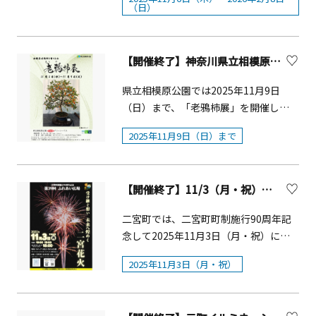
ます。概要■開催日時11月7日(金) 16：
の期間、「横浜駅東口」から「グラン
旅館かすみ荘（住所：神奈川県伊勢原
（日）
組合、ノクティ商店会、&nbsp;溝ノ口
触れる機会の少ない方や、未就学のお
00～20：0011月8日(土) 10：00～20：
モール公園」まで全長約1.5kmを中心
市大山330）■募集人員：25名 ※20
駅前町会、溝口第5町会、みぞのくち新
子様のうる家族連れも気軽に参加でき
0011月9日(日) 10：00～20：00■入場
とした横浜・みなとみらい各エリア
歳以上対象（最少催行人数10名）■添
都市株式会社
るコンサートとなっています。概要■
料：無料※開催時間などは事情により
を、約25万球のブルーを基調とした
乗員：同行■食事：昼食あり■旅行代
開催日：2025年11月7日（金）■時
【開催終了】神奈川県立相模原公園「老鴉柿展」【相模原市】
若干変更する場合あります。※荒天の
LEDライトの鮮やかな光で包み込みま
金(お一人さま／税込)：大人 9,980円
間：開場11：30 開演12：00（13：
場合、中止することがございます。中
す。太陽光や風力などの自然エネルギ
※当ツアーは、20歳未満の方はご参加
県立相模原公園では2025年11月9日
30終演予定）■会場：川崎市民プラザ
止の場合は主催者SNSにて発表されま
ーで発電されたグリーン電力を活用す
いただけません。詳しくは「小田急ま
（日）まで、「老鴉柿展」を開催しま
屋内広場■対象：どなたでも■料金：
す。■公式LINE
る、環境に配慮したサスティナブルな
なたび」でご確認ください。
す。樹形美と小さな柿を実らせる老鴉
前売500円（当日700円）全席自由※0
2025年11月9日（日）まで
https://lin.ee/AhbwBwt※イベント詳
イルミネーションです。イルミネーシ
柿盆栽をお楽しみください。概要■開
～2歳は膝上観覧のみ無料。■出演棚瀨
細掲載※クーポンの抽選に参加ができ
ョン開催期間中、様々なイベントも開
催日：11月9日（日）まで■場 所：サ
敬太（津軽三味線）琉球國祭り太鼓 神
ます出店予定店舗一覧（※10月19日時
催されます。素敵な音楽や多彩なイベ
カタのタネグリーンハウス内 ■時
奈川支部（エイサー）ゲスト：中原 正
点）店名 ／ メインメニューSAKURA
【開催終了】11/3（月・祝）ふれあい広場 二宮花火
ントとともに、冬の夜空を彩るサステ
間：9：30～16：30（入館は16：00ま
人（津軽三味線）■演奏予定曲：津軽
KITCHEN／台湾風甘辛チーズハットグ
ィナブルなイルミネーションを、ご家
で）■料 金：無料■出展者：相模原
音頭、津軽よされ節、Kamikiriほか※
二宮町では、二宮町町制施行90周年記
銀座 台楽タンガオ／銀座 台楽タンガ
族やご友人、大切な方々と一緒にお過
老鴉柿を育てる会■主 催：神奈川県
曲目は予告なく変更する場合がありま
念して2025年11月3日（月・祝）に
オLACCI&nbsp;&nbsp;&nbsp; 台湾風
ごしください。イルミネーション概要
公園協会・サカタのタネ・サカタのタ
す。■申込方法：2025年10月15日
「ふれあい広場 二宮花火」を開催しま
／ラッシーかき氷横浜新焼売 華那 ／
■開催期間：2025年11月6日（木）～
ネGSサービス グループ■問合せ：相
（水）10：00～ 川崎市民プラザ窓口
2025年11月3日（月・祝）
す。日中はラディアン周辺でさまざま
肉焼売みなしげdining／魯肉飯Taihu
2026年2月8日（日）■点灯時間：
模原公園管理事務所 電話042-778-
にてチケット販売■主催：川崎市民プ
な90周年イベントが開催され、18:00か
Brewing ／TAIHU IPAペッカリービー
16:00～23:00 ※点灯時間及び実施範
1653■詳細ＵＲＬ：
ラザ■後援「音楽のまち・かわさき」
らは秋の夜空を彩る花火が打ち上がり
ル／青山椒とレモンのエールペッカリ
囲が期間により異なります。予めご了
https://sagamiharaivent.blogspot.co
推進協議会/公益財団法人日本伝統文化