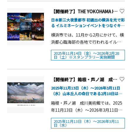
む「青空ペダル」が、ナイトアトラク
11:00~21:0012月6日（土）～12月25日
り「さむかわ冬のひまわり」がスター
ケット、セブンチケット、ローソンチ
光・音・噴水の演出によって、イル
ションとして登場します。人気の、虹
（木）11:00~22:00■点灯時間：16：00
トし、今年で10年目を迎えました。町
ケット、イープラス、チケットぴあ、
【開催終了】THE YOKOHAMA ILLUMINATION
カ、トレーナー、視覚演出の３つがト
色の光に包まれながら空中散歩を楽し
～23：00■入場料：無料※一部コンテ
内の2つの会場で、冬ならではのひまわ
および以下をご提示の方の料金です。
ライアングルを形成するようにシンク
日本新三大夜景都市 初選出の横浜を光で彩
める「虹のリフト」とあわせて、「三
ンツは有料■協力フランクフルト市一
りの魅力をご覧いただけます。 「さむ
［クラブ・オン／ミレニアムカード、
る イルミネーションイベントをつなぐキャ
ロし、イルカと多様な光の色の世界か
大体験型イルミネーション」として楽
般社団法人日本大通りエリアマネジメ
かわ冬のひまわりfestival」が開催され
ンペーン
クラブ・オン／ミレニアムアプリ］※
ら覚めることのない、圧倒的な20分間
横浜市では、11月から2月にかけて、横
しめます。世界中で愛され続けるデジ
ント協議会日本大通り商店会株式会社
る「さむかわひまわり畑」（メイン会
前売券のお取り扱いは11月14日（金）
をお届けいたします。 さらに、水族館
浜都心臨海部の各地で行われるイルミ
タルペット「たまごっち」とのコラボ
横浜赤レンガ横浜高速鉄道株式会社■
場）では、約3000㎡に約10万本のひま
まで。※障がい者手帳各種をお持ちの
「アクアミュージアム」前の広場に
ネーションイベントをつなぐキャンペ
レーションエリア「さがみ湖で発見！
後援横浜市都市整備局ドイツ観光局
わりが咲き誇り、記念撮影スポットや
2025年11月14日（金）～2026年2月28
方、およびご同伴者1名さまは入館無
「LIGHTIA～七色のキセキ～」をイメ
ーン「THE YOKOHAMA
たまごっちのキラキラいるみね～しょ
日（土）※スタンプラリー実施期間
見晴台からの眺めやひまわり摘みを楽
料。 【スペシャル前売券】Perfume
ージした大型のイルミネーションオブ
ILLUMINATION」を開催します。観光地
ん！」が登場するほか、昨年好評を博
しむことができます。 相模川沿いの
COSTUME MUSEUM FINAL EDITIONで
ジェを設置し、「LIGHTIA～七色のキ
や商業施設、商店街などで展開される
した「ナイトバブルショー」も開催さ
「川とのふれあい公園」（サブ会場）
は、トリプルチケット、グッズ付チケ
セキ～」の世界観を演出いたします。
40を超えるイベントの情報発信ととも
れます。さがみ湖イルミリオン概要■
【開催終了】箱根・芦ノ湖 成川美術館 企画展【箱根町】
では、花壇に咲く約3万本のひまわりと
ットの2種スペシャル前売券を販売しま
多様な光の色の世界観を演出した大型
に、街のイルミネーションを巡って楽
営業期間：2025年11月15日（土）～
冠雪の富士という珍しい風景を眺める
2025年11月13日（木）～2026年3月11日
す。販売URL：https://www.e-
のイルミネーションオブジェでは、フ
しめるデジタルスタンプラリーや、横
2026年5月10日（日）※休園日等は
（水）山本丘人の命日である2月10日は無
ことが出来ます。&nbsp;地場野菜やお
tix.jp/sogo-seibu-perfume/ 公式オン
ォトスポットとしてお楽しみいただけ
浜夜景フォトコンテストなど、参加型
WEBサイトをご確認ください。■営業
料観覧日
土産等の販売もある「さむかわ冬のひ
箱根・芦ノ湖 成川美術館では、2025
ラインチケット（e-tix）限定販売。販
ます。 今冬、シーパラならではのイル
企画も実施します。今年は、来年で120
時間：16：00～21：00※時期により異
まわりfestival」が開催されます。
年11月13日（木）～2026年3月11日
売期間：9月29日（月）10：00から11
ミネーションをご堪能ください。
周年を迎えるキリンビール横浜工場で
なります。※最終入場は営業終了の30
&nbsp; ボランティアさんとともに丹精
（水）の期間、下記の展覧会を開催し
月14日（金）23：59まで（なくなり次
「LIGHTIA～七色のキセキ～」■開催
の「夜景観賞クルーズ＆Xmasディナ
分前まで。※昼間からご入園の方は、
2025年11月13日（木）～2026年3月11
込めて育てられ「冬のひまわり」を是
ます。「風景の抒情詩 山本丘人展」
第終了）&nbsp;トリプルチケット（3
日時2025年11月15日（土）～2026年2
日（水）
ー」など、豪華なコラボレーション企
追加料金なしでイルミリオンを観覧で
非ご覧ください。&nbsp;―「2025さむ
「咲き乱れる京琳派と花鳥画－日本画
枚セット券）3,900円（税込）3人で1回