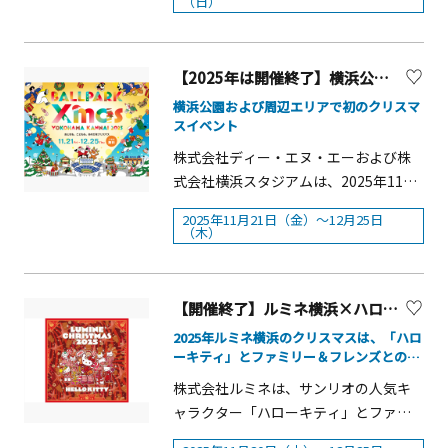
マーケットとして2024年の「行ってみ
（日）
う！&nbsp;クリスマス限定のデコレー
つのホテルもあり、海越しの富士山を
検！（川崎市自動運転実装推進協議
る遊歩道を期間限定で開放します。一
たいクリスマスマーケットランキン
ションパーツを使った、かわいくてき
贅沢に望みながらゆったり過ごせば、
会）市バスと綱引き（川崎市交通局）
周5分ほどの石段の遊歩道を登りなが
グ)」で1位に輝きました。&nbsp;クリ
れいなUVレジンアクセサリーやロゼッ
心ほどける3連休に。 ヤシ並木が揺れる
臨港バス最新モビリティ大集合！（川
ら、水のせせらぎや鳥の鳴き声が響く
スマスマーケット発祥の地・ドイツか
【2025年は開催終了】横浜公園「BALLPARK Xmas YOKOHAMA KANNAI 2025」
トキーホルダーづくりが体験できるワ
海辺のリゾートで&ldquo;秋の宝物探し
崎鶴見臨港バス株式会社）「安全運転
豊かな自然に包まれた空間をお楽しみ
ら取り寄せたクリスマスマーケットの
ークショップです。■日時：12月6日
横浜公園および周辺エリアで初のクリスマ
&rdquo;。湘南から、暮らしと自然、文
訓練車」の展示（東急バス株式会社）
ください。そのほか、企画展、講演
象徴でもある&ldquo;ヒュッテ&rdquo;
スイベント
（土）～25日（木）平日11:00～16:00
化が循環する新しいマーケットカルチ
バスイベント、バスドライバー募集の
会、自然観察会などの催しや、日本茶
（木の小屋）や、会場の装飾等は、現
土日祝11:00～17:00※要整理券（10:30
株式会社ディー・エヌ・エーおよび株
ャーをお届けします。 イベント概要■
お知らせ（一般社団法人神奈川県バス
ポップアップカフェ、コッペパンや梅
地の世界観が表現され&ldquo;本場感
から配布）（整理券は規定数に達し次
式会社横浜スタジアムは、2025年11月
イベント名称：第2回 逗子蚤の市 in リ
協会）バスピタ★ちゃれんじ（株式会
加工品、キッチンカー、和菓子などの
&rdquo;をお楽しみいただけます。みな
第配布を終了します）※小学生未満要
21日(金)～12月25日(木)の期間、横浜公
ビエラ逗子マリーナ■開催日：2025年
社ヴァル研究所）電車京急ミニ電車、
期間限定店舗を楽しめます。 紅葉の遊
とみらいの近代的な街並みと海を臨む
2025年11月21日（金）～12月25日
付添■料金UVレジンの「クリスマスリ
園で、初のクリスマスイベント
（木）
11月22日（土）～24日（祝・月）■開
京急グッズ物販（京浜急行電鉄株式会
歩道開放 概要■日程：11月21日（金）
横浜赤レンガ倉庫に煌びやかなクリス
ースキーホルダー」500円ロゼットキー
「BALLPARK Xmas YOKOHAMA
催時間：10：00～16：30（最終入場）
社）マジックハンド体験、帰宅困難者
～12月14日（日）■時間：9：00～
マスの雰囲気が融合し、趣を感じる特
ホルダー800円■場所：FASHION
KANNAI 2025」を開催します。
■開催場所：リビエラ逗子マリーナ リ
対策及びJR東日本なるほどQ＆Aパネル
16：00&nbsp;■料金：入園料のみ※聴
別な時間をお過ごしください。2010 年
factory わくわくファッションラボ クリ
「BALLPARK Xmas YOKOHAMA
ビエラプラザ周辺■入場料：無料
【開催終了】ルミネ横浜×ハローキティのクリスマス期間限定イベント
展示（東日本旅客鉄道株式会社）超電
秋閣は外からの見学となります。 企画
に初開催して 16 回目を迎える今年のコ
スマスの遊園地で手軽に楽しめるワン
KANNAI 2025」のコンセプトは
導リニアコーナー（東海旅客鉄道株式
展「拝啓、三溪先生 ―松永耳庵と原
ンセプトは「Time」。110 年を超える
2025年ルミネ横浜のクリスマスは、「ハロ
ハンドメニューターキーレッグや温か
「Spotlight(スポットライト)」。訪れ
ーキティ」とファミリー＆フレンズとのコ
会社）航空JAL折り紙ヒコーキ教室・制
三溪」茶の湯を通じ、原三溪(1868-
歴史と伝統が残る横浜赤レンガ倉庫の
いスープなど、クリスマスの遊園地に
る人々と街全体にスポットライトを当
ラボレーション企画！
服着用体験（日本航空株式会社）ANA
1939)と親しく交流した松永耳庵
&ldquo;時&rdquo;と、ご来場いただく
株式会社ルミネは、サンリオの人気キ
ぴったりなワンハンドメニューを多数
て、メイン会場である横浜公園が、昼
お仕事体験ブース（全日本空輸株式会
（1875-1971）。二人の交流を関連資
お客様の&ldquo;時&rdquo;がクリスマ
ャラクター「ハローキティ」とファミ
取り揃えています。また今年は、マス
も夜も、大人も子どもも楽しめるコン
社）羽田空港紹介ブース（羽田空港広
料からたどります。■日程：11月1日
スマーケットで重なり、新しい&ldquo;
リー＆フレンズとコラボレーションし
コットキャラクターのグッドをモチー
テンツが広がる入場無料の&ldquo;あそ