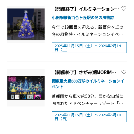
&nbsp;お客様の声に応えて昨年誕生。
CHRISTMAS&times;HELLO KITTY
まで美味しく食べられるバケットボウ
kanagawa-park.or.jp)■講 師：坂本 堅
躍を続けてきました。ときに数万人の
今年も入場までの待ち時間を短縮でき
POP UP SHOP」を各館で開催！限定ア
【開催終了】イルミネーションイベント「kirara@アートしんゆり2025」【川崎市】
ルのビーフシチューなど、クリスマス
五 氏・公益財団法人日本鳥類保護連盟
観衆の前に立つ、あ～ちゃん、かしゆ
るチケットを販売します。※販売は
イテムも多数販売オリジナルステッカ
小田急線新百合ヶ丘駅の冬の風物詩
ムードを盛り上げるグルメが勢揃いし
元調査室長・自然観察指導員、日本野
か、のっちの3人に寄り添い、たくさん
WEBのみとなります&nbsp;②完全個室
ープレゼント &nbsp; 対象館での税込
ます。また、店舗ごとに個性あふれる
鳥の会会員、神奈川県フィールドスタ
今年で19回目を迎える、新百合ヶ丘の
の挑戦や喜びをともにしてきたのが、
の「プレミアムラウンジ」&nbsp;ご好
3,000円以上のご購入でオリジナルステ
クリスマスキャラクターが乗ったココ
ッフ
冬の風物詩・イルミネーションイベン
美しく独創的な衣装の数々です。 本展
評いただき3年目となる完全個室「プレ
ッカーを数量限定でプレゼント（全3
アが登場します。 ■Goods
ト「kirara@アートしんゆり」。今年の
は『Perfume COSTUME BOOK 2005-
ミアムラウンジ」が5棟限定で今年も登
種・ランダム配布）各ショップでの限
2025年11月15日（土）～2026年2月14
Area&nbsp;「Goods Area（グッズエ
テーマは「しんゆりスターライトテラ
2020』（文化出版局、2020年）を起点
日（土）
場。本イベントを象徴する巨大クリス
定アイテムの展開 &nbsp;出店ショップ
リア）」では5店舗が出店し、スノード
ス」。&ldquo;芸術・⽂化のまち
に、メジャーデビュー以降の選りすぐ
マスツリーと横浜港を臨める特等席
によるクリスマス限定／先行商品の販
ームやキャンドルホルダー、クリスマ
&rdquo;として多くの芸術・⽂化に惹か
りの衣装を紹介する大規模衣装展とし
で、ラウンジ限定のスペシャルメニュ
売
スリースなどの雑貨に加え、「ムーミ
れた⼈々が集い、暮らし、日々発信を
て、2023年から全国を巡回してきまし
【開催終了】さがみ湖MORIMORI 「さがみ湖イルミリオン」
ーを味わいながら、人混みを避けて大
ン」とのコラボレーションによる本イ
続けるまち&ldquo;新百合ヶ丘&rdquo;
た。グランドフィナーレとなる横浜会
切な人との時間を楽しめます。
関東最大級600万球のイルミネーションイ
ベント限定デザイン「Moominvalley's
を、夜空に瞬く星々になぞらえまし
場では、特別な演出として「FINAL
ベント
Winter Rose」シリーズのオリジナルグ
た。街に点在する創造の光を、テラス
EDITION」仕様で展示を構成。これま
首都圏から車で約50分、豊かな自然に
ッズ、「Happy holidays!」を意味する
の灯りのようにそっと寄せ合い、共有
で別々に展示していたミュージックビ
囲まれたアドベンチャーリゾート「さ
ドイツ語「Frohes Fest!」をデザイン
する時間と場をつくります。ひとりひ
デオとツアーの衣装を、年代順に並べ
がみ湖MORI MORI」では、2025年11月
に採用したBALLPARK Xmas公式グッ
とりが⾃分の&ldquo;光&rdquo;を⾒つ
て同じ空間で展示することで、各時期
2025年11月15日（土）～2026年5月10
15日（土）から2026年5月10日（日）
ズも販売予定です。 ＜「Frohes
日（日）
けて持ち帰ることができる〜そんな静
のデザインの特徴や表現の広がりを、
まで、関東最大級600万球のイルミネー
Fest!」をテーマにしたBALLPARK
かで温かな夜を演出します。新百合ヶ
より鮮明にご覧いただけます。 衣装を
ションイベント「さがみ湖イルミリオ
Xmas公式グッズが登場＞「BALLPARK