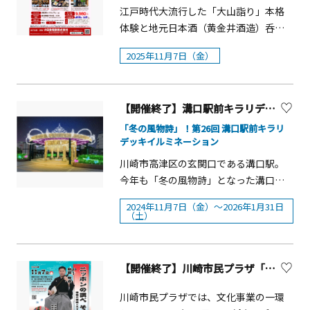
き、写真や絵画のモチーフとして人々
さい。かつての偉人たちも愛でたであ
江戸時代大流行した「大山詣り」本格
会入館券が必要です）※イベントは、
に親しまれています。フランス瓦の屋
ろう潮風を感じつつ、大磯が紡いでき
体験と地元日本酒（黄金井酒造）呑み
中止や延期、一部内容が変更になる場
根の「ブラフ18番館」は平成
た時の重なりに思いを馳せる
比べ、特製御坊ランチ堪能ツアー「令
合があります。
5（1993）年に、とんがり屋根の「外交
2025年11月7日（金）
&hellip;&hellip;そんな知的なひととき
和の大山詣りと地元日本酒堪能ツア
官の家」は平成9（1997）年に、移築復
が、大人の心を優しく満たしてくれま
ー」の参加者を募集しています！
元されました。
す。 クライマックスは、夜空を埋め尽
&nbsp;【ツアーポイント】〇参拝者を
くすスカイランタンの打ち上げです。
【開催終了】溝口駅前キラリデッキイルミネーション【川崎市】
お迎えする宿坊の主人であり神職でも
オレンジ色の灯火が静かに舞い上がる
ある「先導師」からお祓いを受けいざ
「冬の風物詩」！第26回 溝口駅前キラリ
光景は、まさに一幅の絵画のような美
デッキイルミネーション
出発！いなせな行衣を羽織り阿夫利神
しさ。日常を離れ、歴史と光が織りな
社へ続く参道沿いの浮世絵にもなった
川崎市高津区の玄関口である溝口駅。
す「今だけ」の絶景の中に身を置いて
歴史名所を先導師の解説を交えて巡
今年も「冬の風物詩」となった溝口駅
みませんか。 古き良き明治の情緒と、
り、江戸庶民が愛した粋な「大山詣
前キラリデッキイルミネーションを周
2024年11月7日（金）～2026年1月31日
現代の願いが溶け合う大磯へ。大切な
り」を肌で感じていただきます。〇 阿
辺の「ポレポレ通り」や「ノクティ」
（土）
人と、心に刻まれる秋の夜長をお過ご
夫利神社下社では行衣を纏っての正式
とも連携し実施します。&nbsp;脱炭素
しください。
参拝や、江戸時代に実際に担がれた納
の取組を加速させる溝口エリアの取組
め太刀などを解説を受けながら見学頂
の象徴として、再生可能エネルギーを
【開催終了】川崎市民プラザ「ニッポンの調べ そのさん～津軽三味線×エイサーこんさあと～」
きます。〇 自由散策では、ミシュラン
100％使用した30万球のLEDがまちを彩
２つ星の絶景やこま参道でのお買い物
ります。&nbsp;概要■実施期間：
川崎市民プラザでは、文化事業の一環