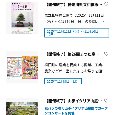
た品格ある花の絵で知られ、独自の切
さい。※展覧会・イベントの中止や延
クリスマス気分がより高まります。
浜夜景フォトコンテストを開催日本新
【開催終了】神奈川県立相模原公園「さつき展」
ように輝くハンギングタイプのクリス
&nbsp;※諸事情により予告なく内容変
り口で日本美を自在に変幻させる西嶋
期、一部内容が変更になる場合がござ
「はらっぱ」にはヒーターが設置さ
三大夜景に選ばれた横浜の夜景をテー
マスツリーは、北海道帯広市で育った
更・中止する場合がございます
豊彦の展覧会です。本展では、柔らか
います。※最新情報は、そごう横浜
れ、屋外でもあたたかく過ごせます。
県立相模原公園では2025年11月11日
マに、Instagramフォトコンテストを
本物のもみの木を使用しています。多
&nbsp;※詳細・最新情報は寒川町観光
な空気感のある絵絹による花鳥画に加
店・そごう美術館ホームページをご確
日没後にライトアップする「クリスタ
（火）～11月16日（日）の期間、「さ
実施します。東京カメラ部キャンペー
数の赤いオーナメントで彩られ、館内
協会ホームページをご確認ください。
え、6メートルにおよぶ龍の大作や、京
認ください。※館内では係員の指示に
ルツリー」を眺めながら、3階「ミュー
つき展」を開催します。愛好家の方々
ン専用Instagramとヨルノヨ2025の
をあたたかなクリスマスムードで包み
2025年11月11日（火）～11月16日
琳派の美意識から半導体をモチーフに
従っていただきますようお願します。
ジアムカフェ」で販売されるテイクア
が丹精込めて育てられたさつき盆栽を
Instagramのアカウントをフォローし
（日）
込みます。さらに、園内ではクリスマ
した新シリーズの富士の連作、風神雷
※入館者が一定数を超えた場合には、
ウト専用のホットドリンクとミニたい
お楽しみください。概要■開催日：
て、オススメの横浜夜景を紹介いただ
スの象徴であるポインセチアやシクラ
神の大作など近年の代表作が一堂に展
入場制限を行います。（入場制限時、
焼き（16：00から販売）をお楽しみく
2025年11月11日（火）～11月16日
くと、入賞者には景品も。フォトコン
メンが見ごろを迎えているほか、12月
示されます。「収蔵名作展 日本画の
会場付近にはお待ちいただく場所はご
ださい。※「はらっぱdeあったかドリ
（日）■場 所：サカタのタネグリー
最優秀賞のほか、各部門の最優秀賞、
【開催終了】第26回まつだ産業観光まつり
上旬からは、冬の寒い時期に楽しむこ
煌めき」について中国の風景を描いた
ざいません） 【関連イベント】PCMス
ンク」は館内へのお持ち込みはできま
ンハウス内 ■時 間：9：30～16：
優秀賞、入賞など賞を複数ご用意！こ
とができる約3,000本の「アイスチュー
大作のほか国内の風景や花を描いた作
ペシャルナイト「Perfume COSTUME
せん。※画像はすべてイメージです。
30（入館は16：00まで）■料 金：無
松田町の産業を構成する商業、工業、
の機会にぜひご参加ください。■応募
リップ」が見ごろになります。クリス
品など当館コレクションの代表的な作
MUSEUM FINAL EDITION」開催を記念
『ドラえもん』のお話の中から、クリ
料■出展者：県央皐月会■主 催：神
農業などが一堂に集まるお祭りを開催
期間：2025年11月21日（金）～2026年
マスと一緒に、季節を先取りした特別
品を精選して紹介。堀文子、稗田一
して、ギャラリートークイベントを開
スマスにちなんだまんが原画が登場■1
奈川県公園協会・サカタのタネ・サカ
します！松田町内や近隣市町村の消費
1月20日（火）■部門： ①横浜夜景
な花景色もお楽しみください。概要■
穂、毛利武彦、平山郁夫、田渕俊夫、
2025年11月9日（日）
催します。 講師：櫻井利彦氏（ドレ
階「展示室Ⅰ」期間限定で、「サンタ
タのタネGSサービス グループ■問合
者に商店街活動の紹介、企業のPR、農
②THE YOKOHAMA ILLUMINATION詳細
期間：2025年11月12日(水) ～■時間：
平松礼二、内藤五琅、宮廻正明、牛尾
スメイカー）、内藤智恵氏（ドレスメ
メール」を1話丸ごと原画でお楽しみい
せ：相模原公園管理事務所 電話042-
産物の紹介、観光PRを行うことで、町
はこちら：
10：00～20：30■注目スポット紹介①
武、高橋新三郎ほか。【成川美術館に
イカー）日時：2025年12月6日
ただけます（扉絵は除く）。&nbsp;■
778-1653 ◆詳細ＵＲＬ：
内外の消費拡大により、町内産業の生
https://tokyocameraclub.com/yokoh
ツリーシャンデリアハンギングタイプ
ついて】箱根・芦ノ湖畔に立ち、緑の
（土） 18:00から定員：100名PCMス
展示期間：2025年11月1日（土）～
【開催終了】山手イタリア山庭園ガーデンコンサート「Rose Garden Picnic live」
https://sagamiharaivent.blogspot.co
産意欲向上を図ります。また、観光PR
amayakei/contest2025/&nbsp;※サイ
のクリスマスツリーです。高さ3mのツ
木々に囲まれた成川美術館は、1988年
ペシャルナイトのご参加には、専用チ
2025年12月25日（木） 【開催中の企画
m/2023/11/blog-post_4.html &nbsp;
やまつだ大名行列（かながわの民俗芸
ト公開は募集開始の11月21日(金)13:00
秋バラの咲く山手イタリア山庭園でガーデ
リーが2本、2.5ｍのツリーが3本と、い
に開館しました。現代日本画を中心に
ケットのご購入が必要です。専用チケ
展】■2階「展示室Ⅱ」■『大長編ドラ
ンコンサートを開催
&nbsp; &nbsp; &nbsp; &nbsp;
能５０選）ほかのパレード実施により
からTHE YOKOHAMA ILLUMINATION開