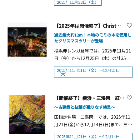
き、お好きな場所に飾ってお楽しみい
2025年11月22日（土）
行います。▼申込期間10月7日（火曜
す。「海辺で出会う宝物」をテーマ
の展示など、大人から子どもまで乗り
ただけます。さらにスタンプを全て集
日）～11月6日（木曜日）神奈川県電子
に、大切に使われてきたモノを受け継
物を楽しめるイベントを開催します。
めた方には、グッドorラッキーのオリ
申請システムからお申込みください。
ぐ喜びや、作り手の想い、時間の温も
会場内を周遊しながら参加できるクイ
ジナルクリスマスステッカーをプレゼ
りを感じられる体験を提供します。単
【2025年は開催終了】Christmas Market in 横浜赤レンガ倉庫
ズラリーなどを通じて、公共交通の利
ントします。■日程：12月8日（月）～
なるマーケットではなく、&ldquo;モノ
用促進や、交通を支えるサポーター・
過去最大約12m！本物のモミの木を使用し
25日（木）の平日■時間：開園～15：
を大切にする心&rdquo;を次世代へつな
たクリスマスツリーが登場
将来の担い手としての関心を高めても
00■対象機種：マイレーシング、カド
ぐ、リビエラのサステナブルな文化発
らうことを目的とされています。昨年
横浜赤レンガ倉庫では、2025年11月21
ケシとろっこ、アニマルレスキュー、
信の場です。 さらに、75年続いた老舗
度は約1万6千人に来場いただいたこと
日（金）から12月25日（木）の計35日
ディノランナー■対象：対象機種に乗
料亭で大切に受け継がれてきた和食器
を踏まえ、今年度はより広い、富士見
間、横浜赤レンガ倉庫イベント広場・
車したお客様■ラリー用紙配布：対象
2025年11月21日（金）～12月25日
も登場。古き良き日本文化の美意識を
公園等で開催されます。概要■開催
赤レンガパークにて『Christmas
（木）
機種の出口付近■ステッカー引き換
現代の暮らしに生かす、循環と再生の
日：2025年11月22日（土）■時間：
Market in 横浜赤レンガ倉庫』を開催し
え：プレイパーク■料金：無料※別途
ストーリーが息づきます。同時開催の
10：00～16：00■場所：カルッツかわ
ます。「クリスマスマーケット」は、
アトラクション利用料(3歳以上)がかか
マルシェでは、クラフトやアクセサリ
さき、富士見公園、川崎競輪場■入場
1393 年にドイツ・フランクフルトで始
【開催終了】横浜・三溪園 紅葉の遊歩道開放【横浜市】
ります※ステッカーはランダムで配布
ー、湘南の人気キッチンカーやスイー
料：無料（一部有料コンテンツあり）
まったと言われているヨーロッパの伝
します※各アトラクションの利用制限
～古建築と紅葉が織りなす絶景～
ツ店も登場。潮風を感じながらのカフ
■主催：川崎市、かわさきのりものフ
統的なクリスマスイベントで、現在で
は公式サイトをご確認ください※アト
ェタイムや、マリーナ内のレストラン
ェスタ実行委員会 ■実施主体：かわ
国指定名勝「三溪園」では、2025年11
は世界各地で開催されています。
ラクションは天候や点検等により予告
「リストランテAO 逗子マリーナ」や
さきのりものフェスタ実行委員会■後
月21日(金)から12月14日(日)まで、三溪
『Christmas Market in 横浜赤レンガ
なく運休する場合があります クリスマ
「マリブファーム 逗子マリーナ」での
援：関東運輸局、東京航空局、神奈川
園を代表する紅葉の名所となっている
倉庫』は、日本でも有数のクリスマス
ス限定！オリジナルグッズをつくろ
2025年11月21日（金）～12月14日
ランチもおすすめです。マリーナ内に2
県おもな内容バス自動運転バス車内探
重要文化財建造物「聴秋閣」の奥にあ