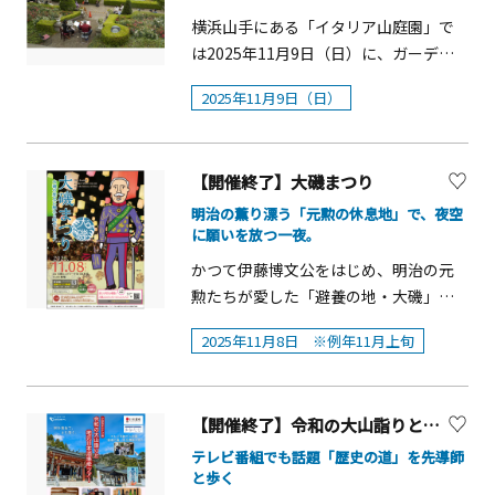
ずれも本物のもみの木を使用していま
焦点を絞ったユニークな美術館です。
ットはe-tixで10月15日（水）10:00か
えもん のび太の海底鬼岩城と冒険のひ
&nbsp; &nbsp; &nbsp; &nbsp;
観光振興や文化の継承など、様々な要
催概要■開催期間：2025年11月～2026
横浜山手にある「イタリア山庭園」で
す。ツリーの足元にはポインセチアや
そのコレクションは4,000点を超え、い
ら販売します。専用チケット：1,600円
みつ展』本展では、『大長編ドラえも
素をもったイベントです。松田町の特
年2月■開催場所横浜都心臨海部（横浜
は2025年11月9日（日）に、ガーデン
シクラメンなどが広がり、クリスマス
まも増えつづけています。文化勲章受
（税込。入館料含む）詳細はそごう美
ん のび太の海底鬼岩城』を形づくる要
産品やグルメ、大人気の姉妹町「千葉
～桜木町・みなとみらい～野毛・伊勢
コンサートが開催されます。概要■日
の世界観をより一層際立たせます。館
章画家・山本丘人の代表作150点余りを
術館ホームページにてご案内します。
素に注目し、本作品の魅力とともに、
2025年11月9日（日）
県横芝光町」のねぎの販売、ステージ
佐木町～関内・石川町～山下・中華
時：11月9日（日）14：00～（雨天中
内にある300鉢を超えるフラワーシャン
核に、平山郁夫作の作品を40点余を所
※イベント開催のため、11月28日
藤子・F・不二雄先生の作品に通底する
イベントやガラガラ大抽選会にエント
街・元町周辺ほか）【日本新三大夜景
止）演奏：home tone渡辺まこみ(ピア
デリア(吊り花)とともにお楽しみくださ
蔵。ご鑑賞の合間に、美術館正面のガ
（金）、11月29日（土）、12月5日
発想力や豊富な知識によって描かれた
リー企画など盛りだくさんの内容で
都市について】2015年10月、夜景観光
ノ)、北森帆乃香(スティールパン)、
い。 ■期間：11月12日（水） ～12
ラス扉から外に出て、庭園を散策して
（金）、12月6日（土）そごう美術館は
夢と冒険の世界をひも解きます。『大
す。ぜひ、ご家族やご友人をお誘いの
【開催終了】大磯まつり
において国内唯一の事業団体である
Macha(ギター)※事前申込不要・立ち見
月25日（木）■場所：HANA・BIYORI
みてください。箱根随一の眺望がお楽
17：00に閉館します。学芸員によるギ
長編ドラえもん のび太の海底鬼岩城』
上お出かけください。■開催日時
（一社）夜景観光コンベンション・ビ
■場所：山手イタリア山庭園整形花壇
明治の薫り漂う「元勲の休息地」で、夜空
館内②アイスチューリップアイスチュ
しみ頂けます。
ャラリートーク2025年11月20日
の世界をより深く味わっていただくと
2025年11月9日（日）10:00～15:30■
に願いを放つ一夜。
ューローが、国内外の夜景観光活性化
前【イタリア山について】明治
ーリップは、球根をポットに植えて根
（木）、11月23日（日）、11月27日
ともに、さまざまな藤子・F・不二雄作
場所 JR松田駅北口広場・松田町営駐
を目指して創設した夜景ブランドで
13（1880）年から明治19（1886）年ま
かつて伊藤博文公をはじめ、明治の元
を育てた後、ポットごと冷蔵施設で長
（木）、11月28日（金）、11月30日
品を楽しめます。当ミュージアムの入
車場・商店街（ロマンス通り・仲町通
す。全国の夜景観光士（夜景観光士検
で、イタリア領事館がおかれたことか
勲たちが愛した「避養の地・大磯」。
期間保存し、冬に開花時期を合わせた
（日）、12月4日（木）、12月7日
場は「完全日時指定制」になっており
り）&nbsp;■アクセス JR御殿場線松
定の有資格者）による投票に基づき、
ら「イタリア山」と呼ばれています。
その気品ある歴史の息吹を感じるこの
チューリップです。約3,000本のピンク
（日）、12月11日（木）、12月14日
ます。必ず事前にお買い求めの上、ご
田駅北口・小田急線新松田駅北口
2025年11月8日 ※例年11月上旬
上位三都市を『日本新三大夜景都市』
イタリアで多く見られる庭園様式を模
街で、一夜限りの幻想的な祭典が幕を
や白などのチューリップを楽しむこと
（日）、12月18日（木）、12月21日
来場ください。※詳しくは下記公式HP
と認定しており、横浜市は、2024年の
し、水や花壇を幾何学的に配したデザ
開けます。相模湾を望む会場が夕闇に
ができます。■期間：12月上旬 ～約1ヶ
（日）、12月23日（火）、12月25日
にてご確認ください。
改選で首都圏で初めて認定されまし
インの公園で、整形花壇では四季折々
包まれる頃、明治から続く伝統の熱気
月 ※開花状況により前後します■場
（木）、12月28日（日）、2026年1月4
た。
の花、植栽を見ることができます。ま
【開催終了】令和の大山詣りと地元日本酒堪能ツアー【小田急電鉄】
と、現代の光が交差する特別な時間が
所：四季の庭ほか
日（日）、1月6日（火）、1月8日
た、テラスからは横浜ベイブリッジや
流れ始めます。 まずは、名店が並ぶキ
テレビ番組でも話題「歴史の道」を先導師
（木）各日14：00から場所：そごう美
みなとみらい21を一望することがで
と歩く
ッチンカーで旬の味覚を堪能してくだ
術館展示室内参加費：無料（別途展覧