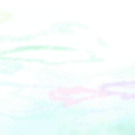
い。
サ込） 【ホテルについて】ハワイ・ホ
ノルルで60年以上に渡り世界各国の要
人に愛され続けている「ザ・カハラ・
ホテル＆リゾート」のグローバル展
開 第一弾として2020年9月に横浜・み
なとみらいで開業。「Timeless Luxury
時を忘れ、時を超え、時を刻む。」を
ブランドコンセプトに、豊かさの本質
とは何かを余すことなく追求し、皆様
を&ldquo;OHANA（私達の大切な仲
間）&rdquo;としてお迎えいたします。
&nbsp;光と影をモダンに表現した「ク
リスタルモダン」をデザインコンセプ
トに、横浜・みなとみらい地区では最
大級の47㎡以上を誇る広々としたスタ
ンダードルームを含む全146室の客室、
活気あふれる3つのレストランとバー＆
ラウンジ、最新鋭の設備を備える宴会
施設、極上の空間で心身をリフレッシ