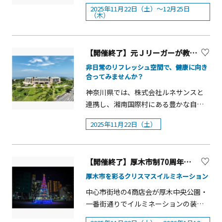
自生のもみの木が約1万個の電球で飾ら
ミネーション」や「日本夜景遺産」な
ーションとともに、家族や友人、恋人
2025年11月22日（土）～12月25日
れます。大噴水、水の郷商店街もライ
ど数多くの夜景ブランドタイトルを獲
（木）
と明るく楽しいクリスマスをお過ごし
トアップされ、それぞれ幻想的な光に
得しています。ぜひ、冬の澄んだ世界
ください。 概要グッド＆ラッキーの
包まれて壮大な光のイルミネーション
の中で輝く宝石をご覧ください。■開
Xmas HOP&times;２グリーティンググ
が楽しめます。昨年度に引き続き、水の
催期間2025年11月22日（土）～2026年
【開催終了】元Ｊリーガーが教えるアスリート運動遊び、食育セミナー
ッド&amp;ラッキーとダンサーによ
郷大吊り橋（長さ315メートル）へのイ
2月28日（土）■開催時間・場所＜江の
る、思わず一緒に飛び跳ねてしまいそ
非日常のリフレッシュ空間で、健康に向き
ルミネーションも実施され、夜間通行
島サムエル・コッキング苑＞■平
うな軽快なミニダンスショーとグリー
合ってみませんか？
（有料）も実施します。 また、昨年実
日 ：17:00～20:00（最終入場19:30）
ティングです。■日時／場所①12月6日
神奈川県では、株式会社ルネサンスと
施して好評の「気球乗船体験」（有
■土日祝：17:00～21:00（最終入場
（土）、13日（土）、20日（土）10：
連携し、湘南国際村にある豊かな自然
料‧予約制）では、舞い上がる気球か
20:30）※１月10日以降は点灯17:30～
30／Gjショップ前14：00／オーロラゲ
環境の中で、未病改善レッスンを開催
らジャンボツリーを眺めることができ
＜江の島岩屋＞9:00～17:00※詳細情報
ート前②12月7日（日）、14日（日）、
2025年11月22日（土）
しています。今回はおすすめのレッス
ます。 その他、ステージイベント、屋
は、公式ホームページをご確認くださ
21日（日）10：30／Gjショップ前③12
ンをご紹介します！ ≪11月22日（土曜
台、商店街でのショッピングやグルメ
い。
月24日（水）、25日（木）10：30／太
日） アスリート運動遊び＆食育セミ
など、イルミネーションとともにお楽
陽の広場14：00／太陽の広場※雨天中
【開催終了】厚木市制70周年記念 あつぎウィンターフェスティバル ウィンターイルミネーション【厚木市】
ナー≫当日は、元Jリーガーの水内猛
しみください。 クリスマスイルミネー
止■料金：無料&nbsp; グッド&amp;ラ
氏、元日本代表でもある坪井慶介氏を
厚木市を彩るクリスマスイルミネーション
ション■実 施 日 ：2025年11月22日
ッキーのホーリーダンスショーグッド
お招きし、運動あそびのレッスンと食
（土）～2025年12月25日（木）■点灯
中心市街地の4商店会が厚木中央公園・
&amp;ラッキーとダンサーによる、ク
に関するセミナーを実施します！元ア
時間：17：00～22：00水の郷大つり橋
一番街通りでイルミネーションの装飾
リスマス限定のダンスショーです。■
スリートのお二人の経験を耳にした
（夜間通行）■実 施 日：点灯期間中毎
をします。11月22日(土)11時45分から
日時①12月6日（土）、20日（土）