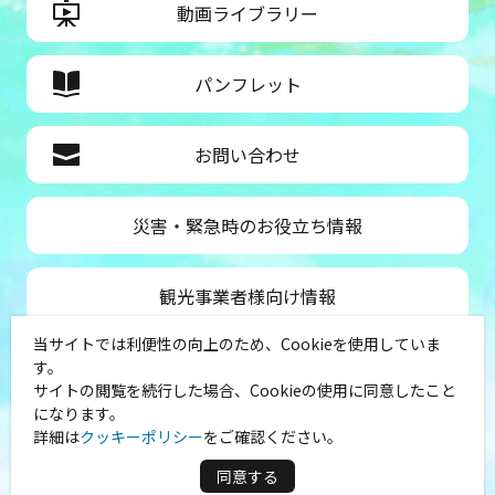
動画ライブラリー
パンフレット
お問い合わせ
災害・緊急時のお役立ち情報
観光事業者様向け情報
当サイトでは利便性の向上のため、Cookieを使用していま
公益社団法人神奈川県観光協会
す。
サイトの閲覧を続行した場合、Cookieの使用に同意したこと
〒231-8521
になります。
神奈川県横浜市中区山下町１
詳細は
クッキーポリシー
をご確認ください。
（シルクセンター内）
TEL：045-681-0007
同意する