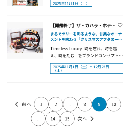
れた多数のヒュッテ(木製の露店)が並
もが楽しめる参加型のイベントやアー
～2026年3月1日（日）
2025年11月1日（土）
ともにお楽しみください。イベントで
家 金原亭小馬生師匠の落語を堪能。阿
び、クリスマスならではのお菓子や食
トグッズ販売も日替わりで実施されま
は、学芸員による展示室での解説後に
夫利神社正式参拝と宿坊特製ランチや
べ物等が販売されます。会場内には飲
す。ともいきアートの作者と一緒に大
敷地内の庭園に移動し、担当スタッフ
地元日本酒呑み比べも付いた、ほかで
食ができるテーブルや椅子もあります
きな作品を描いたり、花文字のライブ
【開催終了】ザ・カハラ・ホテル＆リゾート 横浜 「クリスマスアフタヌーンティー」
が紅葉の名スポットをご紹介する秋限
は味わえないツアーです。【ツアーポ
ので、ヨコハマミライトのイルミネー
ペインティングやねこブローチ・缶バ
定の美術館ツアー「美術館で紅葉さん
イント】〇阿夫利神社神前の地元伊勢
まるでツリーを彩るような、甘美なオーナ
ションとともに、みなとみらいならで
ッジなどのアクセサリーづくりも行わ
メントを味わう「クリスマスアフタヌーン
ぽ」にご参加いただけます。また片岡
原出身の真打落語家、金原亭小馬生師
はのクリスマスをぜひお楽しみくださ
れます。&nbsp;また、様々な来場者が
ティー」
永俐那先生をお迎えして11月9日（日）
匠による、落語「大山詣り」を堪能
Timeless Luxury- 時を忘れ、時を越
い。■開催期間：2025年11月28日
気兼ねなく鑑賞できるよう、おしゃべ
に行う「箱根の自然をスケッチ 大人の
し、江戸っ子の粋とお笑いに浸ってい
え、時を刻む - をブランドコンセプトに
（金）～12月25日（木） 計28日間■開
りOK、寝転んで休憩できるスペースを
アート入門」は、初心者でもご参加い
ただきます。〇阿夫利神社での正式参
する、ザ・カハラ・ホテル＆リゾート
催時間：11：00～21：30(ラストオー
設けるなど可能な限り制約を少なくな
2025年11月1日（土）～12月25日
ただける絵画教室です。昭和初期の日
拝と阿夫利神社権禰宜による大山の歴
横浜では、2025年11月1日（土）～12
（木）
ダー21：00)■開催場所：グランモール
っています。五感を使って楽しみなが
本家屋を改装した開化亭から、色づく
史解説をお楽しみいただきます。■開
月25日（木）の期間限定で、「クリス
公園「美術の広場」周辺■入場料：無
ら障がいや多様性への理解が深まり、
庭園をスケッチしましょう。ほか、11
催日：2025年11月1日（土）■時
マスアフタヌーンティー」をTHE
料■主催：ヨコハマミライト実行委員
来場者が共生社会について体感できる
月の1カ月間は写生用の鉛筆やスケッチ
間：10:00集合■集合・解散場所：大山
KAHALA Loungeにてご提供。予約受付
会 ■共催：横浜市西区※2025年11月
新しい形のユニークな展覧会です。
ブックを有料でお貸し出しする「気軽
阿夫利神社下社（住所：神奈川県伊勢
を、10月4日（土）12:00より開始しま
28日(金)の営業時間は17:00～21:30とな
「第2回かながわともいきアート展」開
にアート」も開催しますので、箱根の
原市大山12）■募集人員：お食事つき
1
2
...
8
9
10
す。 立冬を迎え、冬の足音がそっと響
ります。※開催予定は天候等により変
催概要■開催期間：2025年11月1日
風を感じながら豊かな秋の時間をお過
コース 24名／お食事なしコース 30名
き始めるこの時期にふさわしい、煌び
更となる場合がございます。最新の予
（土）～9日（日） 10:30～20:00■会
ごしください。「美術館で紅葉さん
（各最少催行人数 10名）■食事：昼食
やかなスイーツがそろいます。サンタ
...
14
15
定は、クリスマスマーケットホームペ
場：横浜赤レンガ倉庫1号館2階スペー
ぽ」■開催日： 11月5日（水）・12日
あり（お食事つきのコースのみ）■添
クロースの帽子をモチーフに、艶やか
ージで発信します。＜西区キャンドル
ス■入場料：無料■主催：神奈川県■