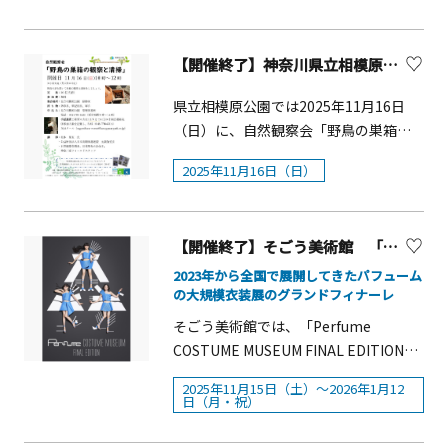
30日(火)はアフターパスを以下の価格で
べる空間を作り出します。壁面には
祝）■場所：庭園中央■時間：16：00
場内の人の流れを見てみよう！（岡谷
候や猿の体調、その他の諸事情によ
（土）～12月5日（金）11：00～21：
ンズとのコラボレーション企画！ ・限
品の販売も多数ございます。館内のホ
販売します。
「サンタの家までたどり着く迷路」
よりライトアップ
エレクトロニクス株式会社）理学療法
り、変更または中止の場合があります。
00（L.O.20：30）&nbsp;12月6日
定アイテムの販売や、ハローキティと
ールでは「よさこいフェスティバル」
「間違い探し」「サンタクロースを探
士による「からだの健康チェック」
開演時間中は猿の体調に配慮し、適宜
【開催終了】神奈川県立相模原公園 自然観察会「野鳥の巣箱の観察と清掃」
（土）～12月25日（木）11：00～22：
のグリーティングイベントなどを展開
も開催するなど、1日中楽しめるお祭り
せ！」など、つい遊びたくなる仕掛け
（（公社）神奈川県理学療法士会）鉄
休憩する場合があります。期間限定店
00（L.O.21：30）&nbsp;※エリア・コ
（応募終了） ・POP UP SHOPの出店
となっています。
を掲示予定です。 レゴ&reg;ブロック
県立相模原公園では2025年11月16日
道模型展示～川崎を走る鉄道～（川崎
舗ポップアップカフェスペース茶論望
ンテンツにより開催日時が異なります
や、数量限定ステッカープレゼント企
プレイグラウンド！人工芝が敷かれた
（日）に、自然観察会「野鳥の巣箱の
市立川崎総合科学高等学校定時制）川
塔亭にて「日本茶専門店 茶倉
&nbsp;■入場料：500円～ &nbsp;※入
画も！ ■日程：2025年11月20日（木）
Kids Areaの一部に、レゴ&reg;ブロッ
観察と清掃」を開催します。野鳥の話
崎のプロ卓球チームと卓球教室（木下
SAKURA」がお茶や和菓子を提供しま
場日・チケット種別により料金が異な
～12月25日（木）■場所 ルミネ全館 ※
2025年11月16日（日）
クで自由に遊べるエリアが登場。通常
を聞いて巣箱の観察と清掃をしましょ
アビエル神奈川）VR KEIRIN GRAND
す。また、根岸駅にあるコッペパンが
ります※一部、入場無料エリアあり※
一部コンテンツを除く ※ニュウマン館
のレゴ&reg;ブロックに加え、未就学児
う。概要■開催日： 11月16日（日）■
PRIX（公益財団法人JKA）川崎のアメ
人気の「パン屋のオヤジ」、横浜ゆか
詳細は特設サイトにてご確認ください
は対象外■内容限定ビジュアル＆ムー
のお子さまでも遊べるレゴ&reg;デュプ
時間：10：00～12：00※小雨実施（荒
フトチームによるチアリーディングシ
りの杉田梅を使った手作り梅加工食品
&nbsp;■主催：横浜赤レンガ倉庫（株
ビー &nbsp; ファンタジスタ歌麿呂氏デ
ロ&reg;ブロックのエリアも登場しま
【開催終了】そごう美術館 「Perfume COSTUME MUSEUM FINAL EDITION」
天時は中止）■定 員：20名(先着)■参
ョー（オリエンタルバイオシルバース
店の「梅工房むめや」、漁師さんのキ
式会社横浜赤レンガ・公益財団法人横
ザインディレクションによるオリジナ
す。。 ■Hutte Town Area「Hutte
加 費：無料■集合場所：県立相模原公
2023年から全国で展開してきたパフューム
ター）
ッチンカー「SUNRISE BERTH（サン
浜市芸術文化振興財団）&nbsp;■協
ルビジュアル・ムービーを公開館内装
Town Area (ヒュッテタウンエリア)」
の大規模衣装展のグランドフィナーレ
園 研修室■持 ち 物：防寒具、筆記用
ライズバース）」、元町の和菓子店
賛：キリンビバレッジ株式会社、株式
飾 &nbsp; ツリーやリースなど、館内を
には20店舗が出店し、バラエティ豊か
具、軍手■申 込 み：県立相模原公園 管
「香炉庵」が期間限定で出店します。
そごう美術館では、「Perfume
会社 明治、コールマン&nbsp;■後援：
&rdquo;ハローキティ&rdquo;一色で彩
なグルメを提供予定です。中でも注目
理事務所■電話：042-778-1653（受付
※各店舗出店日等は公式サイトよりご
COSTUME MUSEUM FINAL EDITION」
横浜市、在日ドイツ商工会議所、ドイ
る館内装飾を展開グリーティングイベ
はクリスマスマーケットの歴史が長い
時間9時～16時）手話通訳ご希望の方は
確認ください。
を2025年11月15日(土)より2026年1月
ツ観光局 &nbsp;【快適な過ごし方のご
ント &nbsp;ハローキティと写真撮影が
ドイツ・フランクフルトの「フランク
2025年11月15日（土）～2026年1月12
11/9までに①お名前②連絡先③参加人
12日(月・祝)まで開催します。2025年9
案内】※詳細は特設サイトをご確認く
日（月・祝）
できるグリーティングを全10館で実施
フルター・シュニッツェル」や、ハー
数を記載し、FAX（042-778-6314）又
月21日にコールドスリープを宣言した
ださい&nbsp;①優先入場チケット
（応募終了）POP UP SHOP 「LUMINE
ト型のチュロス、冷えた体を温めて器
はメール（sagamihara-event＠
Perfumeは、世界を舞台に第一線で活