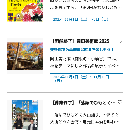
間：2025年11月1日（土）～2026年2月
障がいのある人たちが制作した公募作
能」を使用してのエコロジーな話題性
を基調とした幻想的なイルミネーショ
14日（土）■点灯時間11月、2月：
品を展示する、「第2回かながわともい
の高い点灯式になります。プレゼンタ
ン空間を舞台に、地区内で活躍するミ
17：00～22：0012月、1月 16：00～
きアート展」が今年も横浜赤レンガ倉
ーとして女優・タレントの「丸りお
2025年11月1日（土）～9日（日）
ュージシャンによるクリスマスソング
22：00■場所：海老名駅周辺西口：西
庫で開催されます。神奈川県では、障
な」さんを招いてのトークショーや
の演奏と共に、声優・俳優として活躍
口プロムナード、西口中心広場、ペデ
がい者アートを「ともいきアート」と
「Felice」さんによる演奏も行われま
する津田健次郎氏の、素敵な声をオリ
ストリアンデッキ駅間：ViNA WALK
称し、「ともに生きる社会かながわ憲
す。クリスマスカラーの横浜元町は、
【開催終了】岡田美術館 2025秋企画
ジナルのストーリーに乗せてお届けし
PERCH、ロマンスカーミュージアム東
章」の理念のもと県内各所で作品展示
楽しさ満載で、オープンエアのストリ
ます。■開催日時：2025年11月6日
口：ペデストリアンデッキ、東口ロー
等に取り組んできました。昨年初め
美術館で名品鑑賞と紅葉を楽しもう！
ートは寒さ知らずの賑いづくしで
（木）～12月25日（木）■開催エリ
タリー、海老名中央公園、ビナウォー
て、より多くの人々に作品の魅力を伝
す！！その他、昨年も1月に実施したあ
岡田美術館（箱根町・小涌谷）では、
ア：みなとみらい21地区内■主催：
ク■主催：えびなイルミネーション実
えるため規模を拡大して同展を開催
のプレゼントキャンペーンの告知
秋をテーマにした作品の展示とイベン
Music Port YOKOHAMA委員会■イベン
行委員会
し、来場者に驚きと感動を与えまし
も？？ イルミネーションのもとクリス
トを開催します。 四季折々の遊びテー
ト詳細：公式ウェブサイト：
た。「生きること、表現すること」を
2025年11月1日（土）～11月30日
マスムード満載の元町ショッピングス
マにした上下二巻の絵巻物「江戸四季
（日）
https://musicport-yokohama.jp/ ＜み
テーマに、並外れたエネルギーで制作
トリートは賑わいづくしです！！■点
風俗図巻」は、鮮やかな紅葉が美し
なとみらい Christmas Market 2025
された独創的な障がい者アートを一堂
灯式日程：2025年11月１日（土） 16：
く、描かれた人々の様子から、当時の
たからものは、みらいに輝く＞ヨコハ
に展示。選考を通過した約120点の公募
30〜17：30（予定）■場所：元町プラ
秋の楽しみ方をうかがい知ることがで
【募集終了】「落語でひもとく大山詣り」～語りと大山とうふ会席・地元日本酒を味わう～【小田急電鉄】
マミライトで盛り上がるグランモール
作品とこれまで取組にご協力いただい
ザデッキ（1丁目）■クリスマスイルミ
きます。尾形乾山の重要文化財「色絵
公園でクリスマス期間限定の「クリス
た県内の障害福祉サービス事業所9団体
ネーション日程2025年11月1日（土）
竜田川文透彫反鉢」は、紅葉に彩られ
「落語でひもとく大山詣り」～語りと
マスマーケット」が今年初開催されま
の利用者の代表作約80点の200点を超え
～12月25日（木）■ウィンターイルミ
る秋の華やかさを凝縮した逸品で、乾
大山とうふ会席・地元日本酒を味わう
す。会場にはクリスマスの装飾が施さ
る作品が鑑賞できます。会期中は、誰
ネーション日程2025年12月26日（金）
山晩年の絵画の名作「夕顔・楓図」と
～大山阿夫利神社神前で地元真打落語