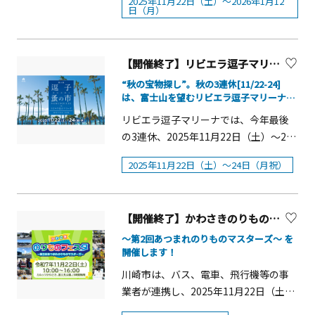
り、成長期に必要な運動や食に関する
2025年11月22日（土）～2026年1月12
日■通行時間：17：00～21：30■通行
厚木中央公園でダンスや音楽ステージ
日（月）
12：30、18：30②12月13日(土)12：
知識などを蓄えたりできる予定です。
料金：中学生～大人：1名500円 小学生
を行います。同日17時30分からは点灯
00、19：00 ③12月7日（日）、14
またとない貴重な機会となりますの
以下：無料 【村民向け優待券につい
式を行います。また、同時開催イベン
日（日）、21日（日）、24日（水）、
で、お誘い合わせのうえ、是非お申込
て】村内住民1世帯につき、優待券6枚
トとして、厚木市制70周年記念第1回神
【開催終了】リビエラ逗子マリーナ「逗子蚤の市」
25日（木）15：30、18：30※雨天中止
みください！▼日時令和７年11月22日
を配布します。ご利用の際は、裏面へ
奈川キングオブキッチンカーinあつぎ
■場所：太陽の広場ステージ■料金：
“秋の宝物探し”。秋の3連休[11/22-24]
（土曜日）(1)アスリート運動あそび：
住所‧氏名を記載の上、通行券販売所
2025を実施いたします。※掲載画像
無料噴水ショー「ラ・フォンテーヌ」
は、富士山を望むリビエラ逗子マリーナ
14時30分から15時30分まで(2)アスリー
において通行券と交換してください。
は、去年のものです。 &nbsp;
で！アンティークな和食器、陶器、雑貨、
クリスマス特別バージョン人気の噴水
トと食事について考える：16時15分か
リビエラ逗子マリーナでは、今年最後
インテリア、家具
【招待者向け優待券について】優待券
ショーをクリスマスの特別な演出でお
ら17時15分まで▼場所湘南国際村めぐ
の3連休、2025年11月22日（土）～24
ご利用の際は、通行券販売所において
楽しみいただけます。■日程：11月22
りの森、湘南国際村センター▼行程・
日（祝・月）の3日間、「第2回 逗子蚤
通行券と交換してください。
日（土）～12月25日（木）■時間：
2025年11月22日（土）～24日（月祝）
14時00分 湘南国際村センター仮設駐
の市」が開催されます。 『逗子蚤の市
17：15／18：00／19：00／20：00
車場 集合・受付・14時30分～15時30
in リビエラ逗子マリーナ』は、今春の
※閉園時間が21：00の営業日は上記に
分 アスリートと運動あそび＠湘南国
好評を受け2回目の開催が実現。澄みわ
加え20：45も開催■場所：波のプール
【開催終了】かわさきのりものフェスタ【川崎市】
際村めぐりの森イベント広場・16時15
たる秋空と海風、ヤシ並木に囲まれた
■料金：無料 みんなでかざろう！わく
分～17時15分 アスリートと食事につ
リゾートを舞台に、自分だけの&ldquo;
～第2回あつまれのりものマスターズ～ を
わくツリーラリー☆対象アトラクショ
開催します！
いて考える＠湘南国際村センター内展
宝物&rdquo;を探す蚤の市。和食器や陶
ンを利用してスタンプを集めると、ク
示室・17時30分 解散▼参加費無料▼
器、花器、フラワー雑貨、インテリア
川崎市は、バス、電車、飛行機等の事
リスマスアートカードが完成します。
定員20組（事前のお申込みが必要で
小物、アート作品、家具など、暮らし
業者が連携し、2025年11月22日（土）
完成したカードはお持ち帰りいただ
す。）※定員を超えた場合は、抽選を
を豊かに彩るアイテムが勢ぞろいしま
に。最新技術が詰まった自動運転バス