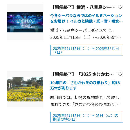
丘駅南口のメインツリーをはじめ、オ
通して巡るPerfumeの20年。その軌跡
ン」が開催されます。17回目を迎える
Xmas YOKOHAMA KANNAI 2025」の後
【開催終了】横浜・八景島シーパラダイス「LIGHTIA～七色のキセキ～」
リーブ並木や新百合ヶ丘マプレ、駅北
を、ぜひ会場でご体感ください。
本年の注目コンテンツは、アーティス
援パートナーでもあり、クリスマスマ
口の樹木などに、約11万球のあかりが
Perfume COSTUME MUSEUM FINAL
今冬シーパラならではのイルミネーション
トとのコラボレーションエリア「オト
ーケット発祥の地であるドイツ・フラ
をお届け！ イルカと映像・光・音・噴水の
それぞれテーマを持ったイルミネーシ
EDITION概要（読み：パフューム コス
イルミ」で、冬の夜にぴったりなアー
演出がシンクロした没入型ナイトパフォー
ンクフルト市にちなみ、ドイツ語で
ョンに施されます。今年も小田急・新
チュームミュージアム ファイナルエデ
横浜・八景島シーパラダイスでは、
マンス
ティスト5組（Crystal Kay、GRe4N
「楽しいお祭り」、「Happy
百合ヶ丘駅周辺の街全体をイルミネー
ィション）■会期：2025年11月15日
2025年11月15日（土）～2026年3月1
BOYZ、Novelbright、秦 基博、マルシ
holidays!」を意味する「Frohes Fest!
ションで明るく彩り、訪れた方々にあ
（土）〜2026年1月12日（月・祝）■
日（日）の期間、シーパラならではの
ィ）によるイルミネーションショーを
（フローエス・フェスト！）」をデザ
2025年11月15日（土）～2026年3月1日
たたかさをお届けします。kirara@アー
時間：&nbsp;10：00〜20：00（最終
イルミネーション企画として、イルカ
（日）
繰り広げられます。ショーの会場に
インに取り込んだBALLPARK Xmas公
トしんゆり2025 開催概要■テーマ：し
入館時間 19：30）※11月28日（金）、
と映像・光・音・噴水の演出がシンク
は、高さ15mのシンボルツリーを中心
式グッズが登場します。ドイツ語の心
んゆりスターライトテラス■開催期
11月29日（土）、12月5日（金）、12
ロした没入型ナイトパフォーマンス
に、街角の電話ボックスやプレゼント
温まるメッセージが込められた公式グ
間：2025年11月15日（土）～2026年2
月6日（土）は17:00に閉館します。
「LIGHTIA～七色のキセキ～」が毎夜
【開催終了】「2025 さむかわ冬のひまわり」
ボックス、晩餐会をイメージしたロン
ッズとともに、ご自身や大切な方々と
月14日（土）■点灯時間：17:00～
（入館は閉館の30分前まで）※12月31
開催されます。 2025年7月に生まれ変
グテーブル＆チェア、巨大レター型オ
クリスマスを楽しくお過ごしくださ
10 年目の「さむかわ冬のひまわり」約13
24:00■場所：小田急線新百合ヶ丘駅南
日（水）、1月1日（木・祝）は休業・
わった「LIGHTIA～七色のキセキ～」
万本が彩ります
ブジェなどがあり、まるでミュージッ
い。 概要■開催期間：2025年11月21日
口・北口 ■主催：kirara@アートしん
時短営業の場合があります。（そごう
は、過去・現在・未来を旅し、生命の
クビデオのワンシーンに入り込んだか
（金）～12月25日（木）■会場：横浜
寒川町では、初冬の風物詩として親し
ゆり実行委員会■共催：川崎市麻生
横浜店の営業時間に準じ、変更になる
誕生・歴史・つながりを描きながら、
のようなフォトジェニックな空間が広
公園(神奈川県横浜市中区)■連携会場：
まれてきた「さむかわ冬のひまわり」
区、新百合ヶ丘エリアマネジメントコ
場合あります）■入館料&nbsp; ：一般
命の調和と未来の希望につなぐ&ldquo;
がります。本年オープンした全長100ｍ
横浜赤レンガ倉庫日本大通り■開催時
が今年も開催されます。温暖で穏やか
ンソーシアム
1,600（1,400）円、大学・高校生
奇跡の花&rdquo;を咲かせるため、イル
2025年11月15日（土）～25日（火）の
のスライダー「マジカルウェーブ」
間11月21日（金）17:00～21:0011月22
な気候を活かし、冬に温もりを感じて
期間の特定日
1,400（1,200）円、中学生以下無料
カたちが時空を超える壮大な物語を表
と、標高370ｍの空中を自転車で漕ぎ進
日（土）～12月5日（金）
いただくことを目的として、2016年よ
※（ ）内は前売、公式オンラインチ
現したパフォーマンスです。映像・