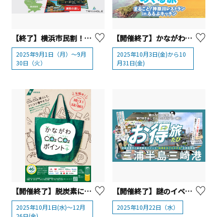
【終了】横浜市民割！YOKOSUKA軍港めぐり・無人島・猿島・浦賀の渡し
【開催終了】かながわの名産100選×るるぶキッチン 10/3（金）～「まるごと！神奈川レストラン」開催！
2025年9月1日（月）～9月
2025年10月3日(金)から10
30日（火）
月31日(金)
【開催終了】脱炭素につながる商品の購入等でポイントを上乗せ「かながわCO2CO2ポイント+」
【開催終了】謎のイベントMC「ひげおぢ」と一緒に日本旅行のベテラン添乗員が教える“お得旅” in 三浦半島・三崎港
2025年10月1日(水)～12月
2025年10月22日（水）
26日(金)