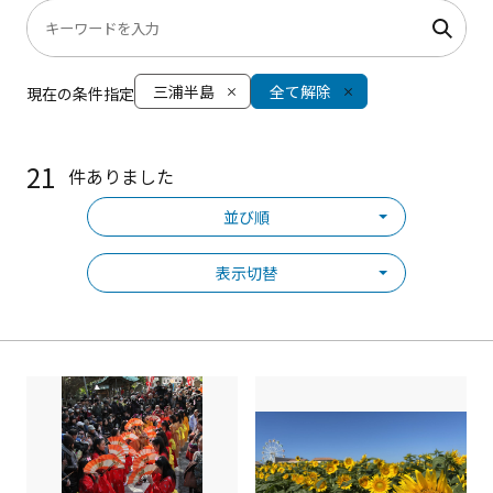
三浦半島
全て解除
現在の条件指定
21
件ありました
並び順
表示切替