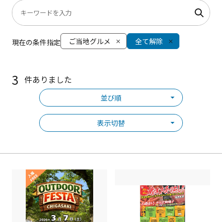
ご当地グルメ
全て解除
現在の条件指定
3
件ありました
並び順
表示切替