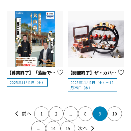
【募集終了】「落語でひもとく大山詣り」～語りと大山とうふ会席・地元日本酒を味わう～【小田急電鉄】
【開催終了】ザ・カハラ・ホテル＆リゾート 横浜 「クリスマスアフタヌーンティー」
2025年11月1日（土）
2025年11月1日（土）～12
月25日（木）
1
2
...
8
9
10
...
14
15