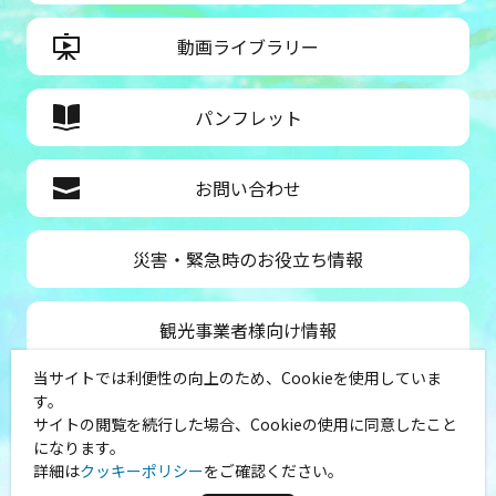
動画ライブラリー
パンフレット
お問い合わせ
災害・緊急時のお役立ち情報
観光事業者様向け情報
当サイトでは利便性の向上のため、Cookieを使用していま
公益社団法人神奈川県観光協会
す。
サイトの閲覧を続行した場合、Cookieの使用に同意したこと
〒231-8521
になります。
神奈川県横浜市中区山下町１
詳細は
クッキーポリシー
をご確認ください。
（シルクセンター内）