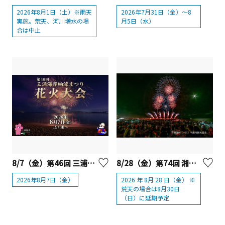
2026年8月1日（土）※雨天
2026年7月31日（金）～8
実施。荒天、河川増水の場
月5日（水）
合は中止
8/7（金）第46回 三浦海岸納涼まつり花火大会
8/28（金）第74回 湘南ひらつか花火大会
2026年8月7日（金）
2026 年 8月 28 日（金） ※
荒天の場合は8月30日
（日）に延期予定