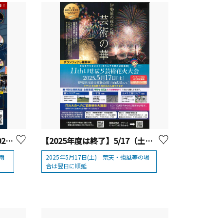
【開催終了】源頼朝旗挙祭2026【真鶴町】
【2025年度は終了】5/17（土）第11回いせはら芸術花火大会
雨
2025年5月17日(土) 荒天・強風等の場
合は翌日に順延