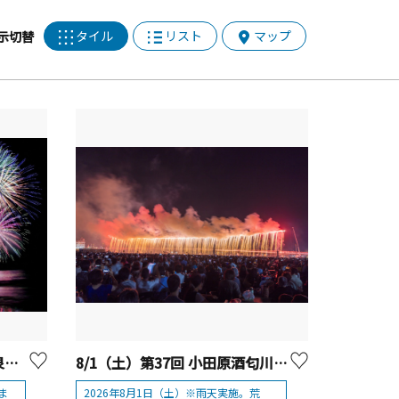
タイル
リスト
マップ
示切替
8/23（日）に延期 湯河原温泉海上花火大会
8/1（土）第37回 小田原酒匂川花火大会
ま
2026年8月1日（土）※雨天実施。荒