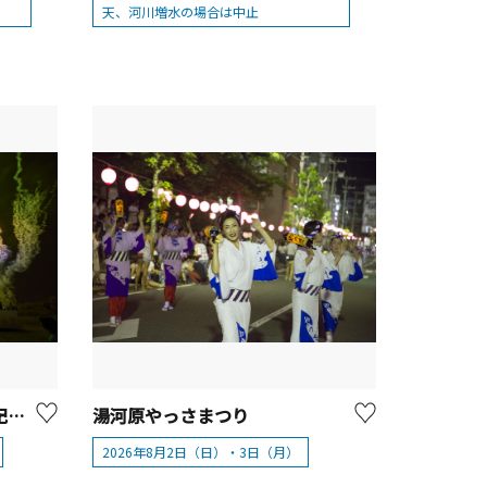
天、河川増水の場合は中止
10/3（土）第85回 川崎市制記念多摩川花火大会
湯河原やっさまつり
2026年8月2日（日）・3日（月）