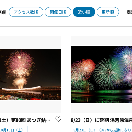
アクセス数順
開催日順
近い順
更新順
び順
表
10/10（土）第80回 あつぎ鮎まつり大花火大会
年10月10日（土）
8月23日（日）（8/3から延期になり