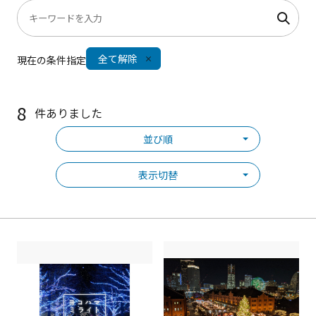
全て解除
現在の条件指定
8
件ありました
並び順
表示切替