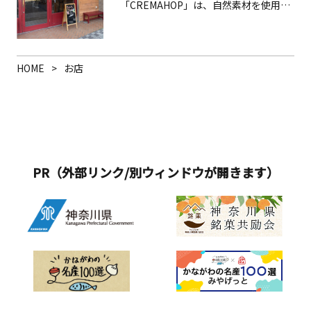
味変にはタバスコがオススメです。他
「CREMAHOP」は、自然素材を使用し
て建てられた建物をリノベーションし
にも、味噌・醤油・豚骨ラーメン、酸
たプレミアムアイスクリームが楽しめ
た空間は、海に浮かぶ帆船をイメージ
辣湯麺、麻婆湯麺など、麺類のメニュ
るカフェ。オーガニックブラウンシュ
した開放的なデザイン。湘南の自然に
ーが豊富で、半チャーハンからメガ盛
ガーを使用したアイスクリームは、コ
溶け込む佇まいが印象的です。敷地内
り（1.8kg！）まで選べるパラパラのチ
HOME
お店
クがありながら後味はすっきり。月替
には、浮世絵や日本画の題材としても
ャーハンも人気があります。21時〜24
わりの限定フレーバーと定番フレーバ
親しまれてきた、樹齢100年を超える松
時限定で、夜鳴きらーめんも販売して
ーを合わせて約20種類が並び、旬のフ
林が広がり、日本らしい風景美を感じ
います。
ルーツやナッツを使った個性豊かな味
させます。 貸切プラン 企業・団体のア
わいを楽しめます。試食をしながらお
ワード、懇親会、レセプションなど各
気に入りのフレーバーを選べるのも魅
種MICEに対応。海を望む特別なロケー
PR（外部リンク/別ウィンドウが開きます）
力です。落ち着いた雰囲気の店内に
ションで、貸切利用が可能です。 本プ
は、ゆったりとくつろげる席が用意さ
ログラムはユニークベニューとして商
れており、カフェとしてゆっくり過ご
品化しております。詳細は、下段のタ
せるのも魅力です。
リフをダウンロードのうえご確認くだ
さい。