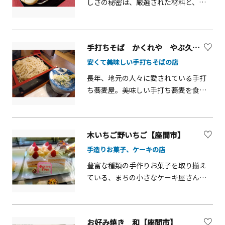
しさの秘密は、厳選された材料と、座
間の地下水にあります。豊富な品揃え
で、贈り物にも最適です。座間市の推奨
品として認定されている、大凧最中、
手打ちそば かくれや やぶ久【座間市】
ざまりん人形焼き、ざまりんどら焼き
安くて美味しい手打ちそばの店
は、お土産としても人気です。
長年、地元の人々に愛されている手打
ち蕎麦屋。美味しい手打ち蕎麦を食べ
た後は、温かい蕎麦湯をいただくこと
もできます。蕎麦だけでなく、天丼、
カツ丼、親子丼などとセットになった
木いちご野いちご【座間市】
お得なメニューも大人気です。また、
手造りお菓子、ケーキの店
近年では、外国の方にも好まれていま
す。
豊富な種類の手作りお菓子を取り揃え
ている、まちの小さなケーキ屋さん。
ケーキはもちろん、いろいろな焼き菓
子もあります。バターのいい香りが漂
う店内で、ゆっくりじっくり選ぶ時間
お好み焼き 和【座間市】