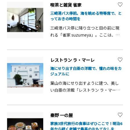
愛されるカルチャー発信基地です。館
た「オムライス」も外せません。ケチ
喫茶と雑貨 雀家
内はわずか十数席のプライベートな空
ャップライスの上で輝く艶やかなオム
三崎港バス停前。海を眺める特等席で、と
間。アンティークの椅子やソファに深
レツは、卵とライスが口の中で混ざり
っておきの時間を
く身を委ね、リラックスして映画を楽
合う至福の一皿です。座席数が限られ
三崎港バス停に降り立つと目の前に現
しめるのが最大の魅力です。上映作品
るため事前のWeb予約がおすすめで
れる「雀家 suzumeya」。ここは、港
は、ドキュメンタリーや世界の名作な
す。また、テイクアウトをして、近くの
町の穏やかな日常に溶け込む、わずか
ど、オーナーの感性で選ばれた知的好
逗子海岸で波音を聴きながら頬張るの
16席の小さな隠れ家的カフェです。木
奇心をくすぐるものばかり。座席数が
も、湘南ならではの贅沢な過ごし方。
の温もりに包まれた2階席の窓辺は、行
限られるため、事前の予約をおすすめ
売り切れ次第終了となる評判の味を、
レストラン ラ・マーレ
き交う船やきらめく海を眺められる特
します。さらに嬉しいのが、映画を観
ぜひご賞味ください。
海にせり出す白亜の洋館で、憧れの味をカ
等席。口コミでも評判の「バナナミル
ながら食事ができること。隣接するデ
ジュアルに
クシェイク」の濃厚な甘さや、卵の風
リ「AMIGO MARKET」の地元の素材を
葉山の海にせり出すように建つ、美し
味が広がる昔ながらの「プリン」、そ
使った体に優しいメニューや、お酒を
い白亜の洋館「レストラン ラ・マー
してジュワッと香ばしい「フレンチト
片手に鑑賞するスタイルは、ここなら
レ」。フランス風創作海辺料理の名店
ースト」を味わえば、思わず顔がほこ
ではの贅沢です。映画の後は、感想を
として知られていますが、1階の「カフ
ろび、幸せな気分に包まれます。季節
語り合いながら目の前の海へ散歩に出
ェ・ブラッスリー」は、予約なしでも
のシロップを使った爽やかなソーダで
るのもおすすめ。日常をリセットす
秦野 一の屋
ふらっと立ち寄れる気軽さが魅力で
喉を潤すのも、海辺のカフェならでは
る、特別な1日を過ごしてみませんか。
家族3世代旅行の食事はぜひここで！明治6
す。海風が心地よいテラス席や、窓の
の楽しみです。お気に入りのドリンク
年から続く老舗で最高のおもてなしを