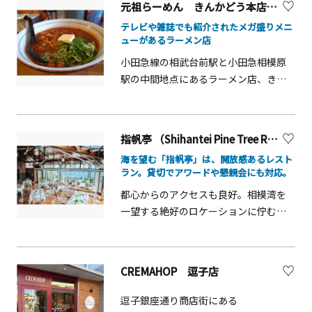
元祖らーめん きんかどう本店【座間市】
写真のメニューは、一例です。
絶品メニューが多数揃っています。店
テレビや雑誌でも紹介されたメガ盛りメニ
内は落ち着いた雰囲気、テラス席は開
ューがあるラーメン店
放的な雰囲気を楽しめます。駐車場も
ありますので、お買い物帰りにも◎
小田急線の相武台前駅と小田急相模原
駅の中間地点にあるラーメン店、きん
かどう。細麺と太麺から選べたり、テー
ブルの上にトッピングがいろいろ置い
てあったり、セルフサービスのお水も
指帆亭 （Shihantei Pine Tree Resort）【二宮町】※観光事業者向けUV
常温が選べたり、手荷物を置く棚が用
海を望む「指帆亭」は、開放感あるレスト
意されていたり、随所に店主の気遣い
ラン。貸切でアワードや懇親会にも対応。
を感じられるお店です。１番人気は、
都心からのアクセスも良好。相模湾を
チリとまとラーメン。スープは野菜出
一望する絶好のロケーションに佇む
汁で、動物性の食材は挽肉のみ。小さ
「指帆亭」は、湘南の海辺に広がる絶
く刻んだじゃがいも、にんじん、たま
景レストランです。地元・相州の旬食
ねぎがたっぷり入っており、ミネスト
材を活かしたフレンチを提供し、180度
ローネのような見た目ながら、しっか
CREMAHOP 逗子店
の大きな窓やテラスから望む海景とと
りとスパイスが効いています。トマト
もに、ゆったりとしたひとときをお楽
ベースなのでチーズとの相性も抜群。
逗子銀座通り商店街にある
しみいただけます。 1998年に別荘とし