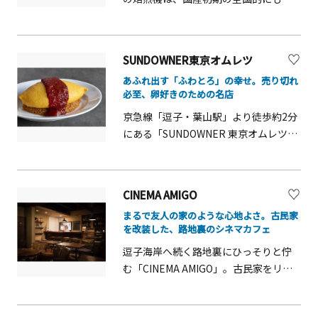
す。店内にはストーンアートやペーパ
しい旧式焙煎機です。もちろんコーヒ
ークラフトといった「ちょっと楽しい
ー豆にもこだわりを持ち、世界中から
こと」が散りばめられています。観光
厳選した貴重なコーヒー豆を取り寄せ
SUNDOWNER東京オムレツ
の途中に訪れてみてはいかがですか。
ています。ざまみず（座間の地下水）
あふれ出す「ふわとろ」の幸せ。売り切れ
を使用した「ザマオーレ」は座間市の
必至、卵好きのための名店
推奨品にも登録され、ザマオーレを使
京急線「逗子・葉山駅」より徒歩約2分
用した「アイスキャンディー」や近年
にある「SUNDOWNER 東京オムレツ」
ブームのデカフェのコーヒーバッグな
は、鮮やかな黄色の断面が食欲をそそ
ども販売しています。
る、極厚「オムレツサンド」の名店で
す。看板メニューは、厳選した卵を贅
CINEMA AMIGO
沢に使い、オーダーごとに丁寧に焼き
まるで友人の家のような心地よさ。古民家
上げるオムレツサンド。全粒粉のパン
を改装した、路地裏のシネマカフェ
に挟まれ手に持てないほどの厚みがあ
逗子海岸へ続く路地裏にひっそりと佇
りながら、口の中でふわりとほどける
む「CINEMA AMIGO」。古民家をリノ
驚きの食感です。さらに、「ハム＆チ
ベーションしたこの場所は、日本にお
ーズ」などのトッピングが、濃厚な旨
ける「シネマカフェ」の先駆けとして
みを引き立てます。また、店名を冠し