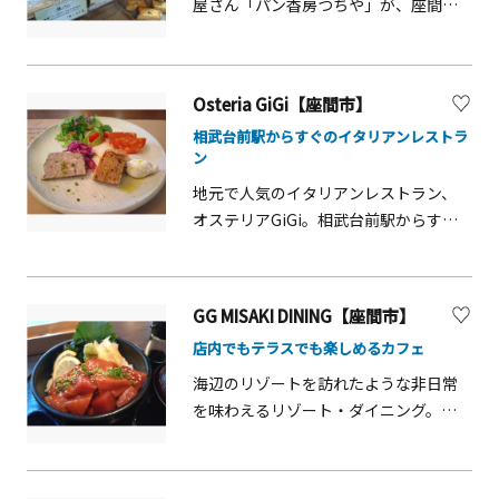
屋さん「パン香房つちや」が、座間市
の中でゆったりとランチやスイーツ
機野菜や平飼い卵を使ったお料理、土
の立野台にも店舗を出しています。食
を、夜はこだわりの日本酒やクラフト
日はインドのスパイス料理、人気のビ
事に、おやつに、軽食に、地元の方が
ビールを片手に大人の時間を。大磯散
リヤニが食べられます。薬膳ハーブの
次々と買いにやってくる、人気のパン
策の合間に、路地裏の特等席で特別な
Osteria GiGi【座間市】
資格を持つスタッフに相談すれば、あ
屋さん。食パン、惣菜パン、菓子パンの
ひとときをお過ごしください。
なたの体調に合わせたハーブティをお
相武台前駅からすぐのイタリアンレストラ
他にも、座間市のふるさと納税返礼品
すすめしてくれます。古民家をリノベ
ン
にもなっている、濃厚チーズケーキ
ーションした店内は、まるで親しい友
と、なめらかプリンもオススメです。
地元で人気のイタリアンレストラン、
人の家に招かれたような寛ぎの空間。
オステリアGiGi。相武台前駅からすぐ
オーガニック野菜やコッコパラダイス
の立地で、駐車場もあり、ランチもディ
の卵、自然食品などを購入することも
ナーも営業しています。パスタやピザ
できます。周辺には、360度の大パノラ
が人気なのはもちろん、キヌヒカリを
GG MISAKI DINING【座間市】
マが楽しめる絶景スポットが楽しめる
使用したリゾットも好評です。ゆたか
吾妻山公園があるので、観光後の休憩
店内でもテラスでも楽しめるカフェ
農園の野菜を使用しており、彩り鮮や
に、あるいは日常のリセットに。二宮
かで新鮮な前菜を味わうこともできま
海辺のリゾートを訪れたような非日常
の土と太陽の恵みをゆっくりと味わ
す。15〜22人（着席時）で貸切も可能
を味わえるリゾート・ダイニング。独
い、心身ともにエネルギーチャージし
なため、職場の飲み会、親戚や友人と
自のルートで仕入れた三崎のマグロを
てみませんか。
の集まりなども、気兼ねなく楽しめま
使用したマグロ丼メニューを中心に、
す。（人数については、応相談。）※
ピザやスイーツ、豊富なドリンクなど、