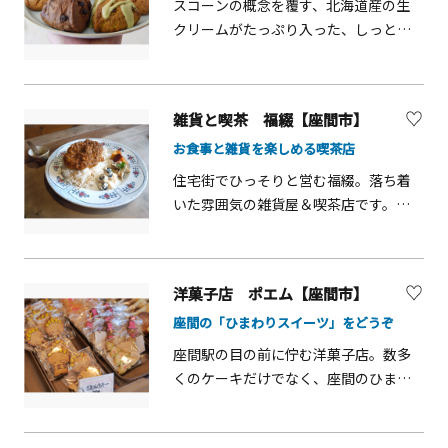
楽しめます。肉の日の前後限定で、紅生
スコーンの概念を覆す、北海道産の生
姜味も登場します。
クリームがたっぷり入った、しっとり
ふんわりなスコーン。種類も豊富で、季
節ごとの限定商品も楽しめます。ボリ
ュームのあるサイズ感なので、おやつ
雑貨と喫茶 福綴【座間市】
はもちろん、軽食としても。人気店の
お食事と雑貨を楽しめる喫茶店
ため、イベントに出店すると長蛇の列
ができ、あっという間に完売します。座
住宅街でひっそりと営む福綴。落ち着
間市のふるさと納税返礼品としても人
いた雰囲気の雑貨屋＆喫茶店です。喫
気があります。出没！アド街ック天
茶、お食事のご利用は、１組２名様ま
国、メシドラなど、テレビでも紹介さ
ででお願いしています。（同時にご利
れました。
用いただけるのは４組までです。）注
洋菓子店 ポエム【座間市】
文後の待ち時間は、店内の雑貨を見る
座間の「ひまわりスイーツ」をどうぞ
もよし、テーブルに並んだ本を読むも
よし。ゆったりとした時間をお楽しみ
座間駅の目の前に佇む洋菓子店。数多
ください。
くのケーキだけでなく、座間のひまわ
りにちなんだ「ひまわりスイーツ」や
豊富な種類の手作りパンも販売してい