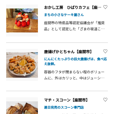
しているのはもちろん、上質なハンバ
け取りで来店した際に甘味等をオーダ
パエリア文化&rdquo;を再現。 大鍋パ
おかし工房 ひばりカフェ【座間市】
ーグ、海老フライ、オムライス、自家
ーすると、自分の作品で飲み物を提供
エリアとタパスをカジュアルに楽しめ
まちの小さなケーキ屋さん
製パスタ等の洋食を中心とした多彩な
してもらえるサービスが受けられま
ます。・日本葡萄館 みなとみらい食
メニューを楽しめます。１番人気は、
す。 お一人で、ご友人と、ご家族との
座間市の特産品等認定協議会が「推奨
堂 老舗酒専門店「横浜君嶋屋」と
「お子様ランチ」ならぬ「大人様ラン
利用はもちろんですが、陶芸室とテラ
品」として認定した「ざまの坂道ころ
「野毛ビストロ zip」によるコラボ。
チ」。テレビ神奈川でも紹介されまし
ス席ではペット同伴でも楽しむことが
ころ」を販売しているお店です。焼き
地元食材と日本ワインのペアリングが
た。また、ドリンクやデザートメニュ
できます。 陶芸体験でペットの足型を
菓子、ケーキ、プリンなど、店内にはた
魅力です。■場 所： ランドマーク
ーも豊富なため、お料理に合わせて選
とるメニューも、人気を集めていま
くさんの種類の美味しそうなスイーツ
プラザ1階■営業時間： 11:00〜
唐揚げかとちゃん【座間市】
ぶことができます。
す。
が並んでいます。季節ごとに限定商品
23:00（ラストオーダー 22:00）
にんにくたっぷりの巨大唐揚げは、食べ応
も登場するので、１年中楽しめます。
え抜群。
容器のフタが閉まらない程のボリュー
ムに、外はカリッと、中はジューシー
な唐揚げは、ご飯がすすみます。味
は、醤油と塩から選べます。唐揚げの
他にも、コロッケ、アジフライなど、充
マチ・スコーン【座間市】
実のラインナップ。毎月29日は肉の日
連日完売のスコーン専門店
ということで、10個で1,000円とお得に