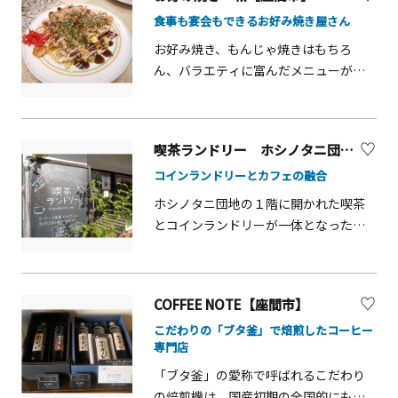
は、大人も子どももわくわくします。
食事も宴会もできるお好み焼き屋さん
詰め合わせもできるので、手土産やプ
レゼントにもどうぞ。
お好み焼き、もんじゃ焼きはもちろ
ん、バラエティに富んだメニューが用
意されています。また、カラオケ付き
(１部屋1,300円／１時間)の個室は８人
まで利用可能なため、家族、友人、同
喫茶ランドリー ホシノタニ団地【座間市】
僚との宴会にもピッタリです。隣接さ
コインランドリーとカフェの融合
れたテニススクールの事務所が店舗内
にあるため、そこで受付をすれば、運
ホシノタニ団地の１階に開かれた喫茶
動した後に食事をすることもできま
とコインランドリーが一体となったお
す。店内利用の他にも、事前に予約を
店。ランドリーとしては、スウェーデ
すればテイクアウトも可能です。詳し
ン発の業務用洗濯機を導入しているほ
くは、店舗までお問い合わせくださ
か、「まちの家事室」としてミシンや
COFFEE NOTE【座間市】
い。
アイロン、スペースのレンタルも行っ
こだわりの「ブタ釜」で焙煎したコーヒー
ています。喫茶店としては、豊富なド
専門店
リンクメニューに合わせて、トースト
やホットサンドなどの軽食や人気のキ
「ブタ釜」の愛称で呼ばれるこだわり
ーマカレー、ナポリタンなどがありま
の焙煎機は、国産初期の全国的にも珍