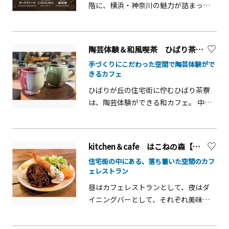
階に、横浜・神奈川の魅力が詰まった
がけ窓際テーブル席、4～6名様がけ個
新しい飲食スポット「ヨコバル」がオ
室、6～8名様がけ個室があり（個室料
ープンしました！「ヨコバル」では、
は無料）、2名様から60名様の宴会まで
地元シェフの監修によるメニューや、
対応。みなとみらい線「日本大通り
陶芸体験＆和風喫茶 ひばり茶寮【座間市】
神奈川の生産者と連携した食材を活か
駅」の県庁口出口から徒歩約２分。商
手づくりにこだわった空間で陶芸体験がで
した料理が楽しめます。地元企業との
談やお食事会などのお集まりに便利な
きるカフェ
コラボによる地産地消イベントや、蔵
立地です。デートやご夫婦でのディナ
ひばりが丘の住宅街に佇むひばり茶寮
元・ワイナリーとの出張イベントも順
ーに、ご家族ご一緒のお席に、ビジネ
は、陶芸体験ができる和カフェ。 中央
次開催予定です。今後は周辺施設とも
スのお席に、ゆったりと伊勢海老料理
林間にある「日本料理 雅」のオーナー
連携し、地域全体の「食」の魅力を発
をご堪能ください。
がプロデュース。 DIYでリノベーション
信していきます。地元の味と文化を楽
した和空間で、試行錯誤の末に完成さ
しめる「ヨコバル」で、横浜の新しい
kitchen＆cafe はこねの森【座間市】
せた自家製のあんことプリンを、こだ
グルメ体験をぜひご堪能ください！ 店
住宅街の中にある、落ち着いた空間のカフ
わりの器でいただく時間はとても贅沢
舗紹介・マロリーポークステーキ みな
ェレストラン
です。 和風オムライスやパスタの食事
とみらい店 厚切りポークステーキを
昼はカフェレストランとして、夜はダ
も予約にて楽しめます。 陶芸体験（電
中心に、迫力ある肉料理とドリンクを
イニングバーとして、それぞれ美味し
動ろくろ、手びねり等）に年齢制限は
提供する肉バルです。・OTRA
い食事も楽しめる、Kitchen＆Cafe は
ありませんので、お気軽に店舗へお問
CASALINA（オトラ・カサリナ） 本場
こねの森。新鮮な野菜をたっぷり利用
い合わせください。 また、完成品の受
スペイン・バレンシアの&ldquo;日曜の