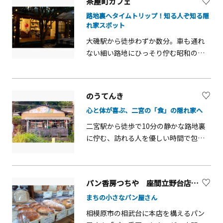
茶屋町カフェ
なレストラン。一歩足を踏み入れれ
一会の新しい味に出会えます。野菜の
路地裏へタイムトリップ！知る人ぞ知る隠
ば、そこはまるで映画のセット！壁一
旨味が凝縮されたスープランチや自家
れ家スポット
面を埋め尽くすのは、オーナーが情熱
製ケーキも見逃せない美味しさです。
大磯駅から徒歩わずか数分。車も通れ
を注いで集めたヴィンテージ雑貨や可
中津川を見下ろす開放的なテラス席は
ない細い路地にひっそり佇む昭和の懐
愛らしいおもちゃたち。ポップでカラ
ペット同伴OK。愛犬連れのドライブや
かしい空気が流れるカフェ＆居酒屋。
フルな空間はどこを切り取っても絵に
デート、女子旅にも最高のロケーショ
築75年以上の古民家をリノベーション
なり、数々のミュージックビデオや雑
ンですよ。今度の休日は、愛川町の自
した店内は、木の温もり溢れる落ち着
誌の撮影に使われるほどです。この非
然と美食に癒やされる「ひとあし」へ
のうてんき
いた雰囲気。天気がいい日は、緑に囲
日常的な店内で味わえるのは、じっく
出かけてみませんか？
心と体が喜ぶ、二宮の「食」の隠れ家へ
まれたテラス席でゆったり過ごすのも
りと煮込まれたこだわりのカレー。豊
おすすめです。相模湾の地魚と大磯産
富なトッピングで自分好みにアレンジ
二宮駅から徒歩で10分の静かな路地裏
の柑橘を使った名物の「大磯早ずし」
して楽しめます。食後には、空間に映
に佇む、訪れる人を優しい時間で包み
は、売り切れることもある人気の一
えるレトロなクリームソーダをお忘れ
込む予約制のオーガニック農家直営カ
品。お土産として持ち帰ることも可能
なく。目も舌も心も満たされる、とっ
フェ。畑で採れた有機野菜や「コッコ
なので、ぜひご賞味あれ！他にも、肉
ておきのドライブに出かけてみません
パラダイス」の平飼い自然卵など、作
パン香房つちや 座間立野台店【座間市】
汁あふれる自家製焼売や、和と洋が融
か。
り手の顔が見える安心・安全な食材を
合したチーズ香る「つくねパルミジャ
まちの小さなパン屋さん
ふんだんに使用しています。ランチで
ーノ」が並ぶ定食は、心も体も満たさ
体を満たした後は、こだわりのハーブ
相模原市の相武台に本店を構えるパン
れる優しい味わいです。昼は木漏れ日
ティーで至福のひとときを。平日は有