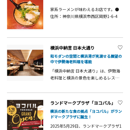
家系ラーメンが味わえるお店です。●
住所：神奈川県横浜市西区岡野1-6-4
横浜中納言 日本大通り
和モダンの空間と横浜港が見渡せる展望の
中で伊勢海老料理を堪能
「横浜中納言 日本大通り」は、伊勢海
老料理と横浜の景色を楽しめるレスト
ランです。横浜港を一望できる客席
は、まるで絵画のような景観を楽しめ
る特等席。レストラン内は、古き良き
ランドマークプラザ「ヨコバル」
日本の趣とモダンなデザインが融合し
横浜の新たな食の拠点「ヨコバル」がラン
た、落ち着いた雰囲気を醸し出してい
ドマークプラザに誕生！
ます。席はすべてテーブル席で、窓あ
2025年5月29日、ランドマークプラザ1
り、無しの個室があります。2～4名様