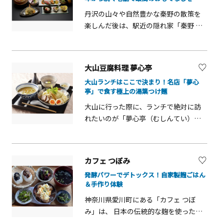
外すぐ下に波が打ち寄せる店内は、ま
とスイーツを片手に、ただぼんやりと
丹沢の山々や自然豊かな秦野の散策を
るで船の上にいるかのような臨場感。
海を眺める。そんな贅沢でスローな時
楽しんだ後は、駅近の隠れ家「秦野 一
ドライブの合間や散策のついでに、地
間が、ここには流れています。
の屋」でお食事はいかがでしょうか？
元・佐島漁港などで水揚げされた新鮮
明治6年から続くこの老舗。一歩足を踏
な魚介や三浦野菜を使った料理を、コ
み入れると、優しい和モダンの空間が
ースだけでなくアラカルトで気ままに
大山豆腐料理 夢心亭
広がります。店内は完全バリアフリー
楽しめるのも嬉しいポイントです。波
大山ランチはここで決まり！名店「夢心
で広々としており、リュックや旅の荷
音をBGMに、刻一刻と表情を変える海
亭」で食す極上の湯葉つけ麺
物があっても快適に過ごせます。登山
を眺めながら、旬の魚介料理とワイン
大山に行った際に、ランチで絶対に訪
やお出かけ帰りの疲れた体に、職人が
で乾杯するもよし、特製スイーツでテ
れたいのが「夢心亭（むしんてい）」
丁寧に引いた出汁の香りや、手作りの
ィータイムを過ごすもよし。格式高い
です。ここでは元宿坊を改装したモダ
料理の温かさが染み渡ります。ご家族
外観とは裏腹な、海辺ならではの自由
ンな空間で、大山名物の豆腐料理を味
三世代での旅行でも、小さなお子様か
で心地よい時間を過ごしてみません
わうことができます。味の決め手は、
らご年配の方まで、それぞれが食べた
か。
カフェ つぼみ
なんといっても「大山の湧水」。店主
いものを選べることが「秦野 一の屋」
発酵パワーでデトックス！自家製麹ごはん
が毎朝山から直接ひいた湧水で仕込む
の魅力。なかでも地元のジビエ料理は
＆手作り体験
自家製豆腐は、大豆の甘みが濃厚で驚
おすすめです！日本料理、寿司、洋食
神奈川県愛川町にある「カフェ つぼ
くほど滑らかです。名物料理は、「大
の職人が、それぞれの技を活かして作
み」は、 日本の伝統的な麹を使った手
山湯葉つけ麺」。豆腐屋さんで麺が食
った料理を、老舗ならではの細やかな