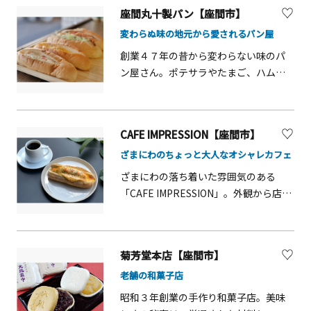
ます。季節のケーキや、お客様のご要
座間丸十製パン【座間市】
望に合わせたデコレーションケーキも
変わらぬ味の地元から愛されるパン屋
注文できます！店内での飲食も可能で
すので、観光の締めくくりに甘いもの
創業４７年の昔から変わらない味のパ
はいかがですか？
ン屋さん。ポテサラやたまご、ハムカ
ツなど豊富な種類で大人気の調理パン
や数多くの菓子パンなどを販売してい
ます。「MIXフルーツデニッシュ」や
CAFE IMPRESSION【座間市】
「フルーツサンド」など、フルーツを
ざまにわのちょっと大人なオシャレカフェ
ふんだんに使用したパンも人気の商品
です。
ざまにわの落ち着いた雰囲気のある
「CAFE IMPRESSION」。外観から店内
まで思わずSNSに写真をあげたくなるよ
うなオシャレなカフェ。豊富なコーヒ
ーメニューに合わせて、ラテやシェイ
菊芳堂本店【座間市】
ク、季節限定の商品もあります。ちょっ
老舗の和菓子店
とした休憩や勉強、ゆったり過ごした
いときはぜひ！★テイクアウト可★Wi-
昭和３年創業の手作り和菓子店。美味
Fi &amp; コンセントあり