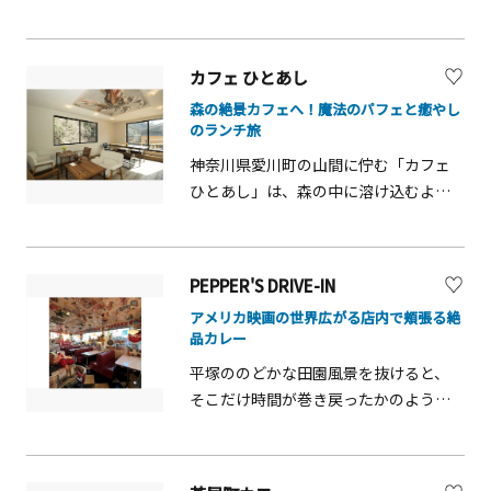
作り発酵ごはんが楽しめるお店です。
べられるの？と驚く方も多いはず。ク
おもてなしに包まれながら、ゆっくり
木の温もりあふれる店内は、アットホ
リーミーな湯葉を、地元産「湘南小
とお楽しみください。
ームな雰囲気。一番のおすすめは、自
麦」を使用した香り高い麺に絡めて食
カフェ ひとあし
家製発酵調味料を贅沢に使った「発酵
べれば、口の中で至福のハーモニーが
森の絶景カフェへ！魔法のパフェと癒やし
ランチプレート」です。地元の新鮮野
生まれます。さらに、具材には濃厚な
のランチ旅
菜やお肉の旨味を最大限に引き出した
旨味を持つ地鶏「あふりしゃも」を使
神奈川県愛川町の山間に佇む「カフェ
おかずは、一口食べれば感動のおいし
用するなど、徹底した地産地消へのこ
ひとあし」は、森の中に溶け込むよう
さ！ 麹の力で柔らかくなったお肉にご
だわりも魅力。湧水、小麦、地鶏。大
な非日常空間。大きなガラス窓から四
飯が止まりません。食後にはコーヒー
山の風土が育んだ本物の味わいを、ぜ
季折々の大自然が一望でき、まるで森
やこだわりの甘酒スイーツで至福のカ
ひ堪能してください。
の特等席にいるようなリフレッシュ体
フェタイムを。 土日限定のモーニング
PEPPER'S DRIVE-IN
験が待っています。ここの絶対的な主
メニューもあり、何度も訪れたくなり
アメリカ映画の世界広がる店内で頬張る絶
役は、季節のパフェ！旬のフルーツや
ます。また、ここでは食べるだけでな
品カレー
厳選素材が幾重にも重なるその姿は、
く「発酵教室」も大人気。麹の発酵体
平塚ののどかな田園風景を抜けると、
まさにグラスの中の宝石箱です。スプ
験、味噌や甘酒キムチ作りなど、初心
そこだけ時間が巻き戻ったかのような
ーンを入れるたびに食感や味わいが変
者でも本格的な麹ライフを学べる講座
別世界が現れます。「ペッパーズドラ
化し、最後の一口まで驚きとワクワク
を開催しています。美味しいごはんと
イブイン」は、1950年代の古き良きア
が止まりません！メニューは季節ごと
体験で心も体も整う、至福のデトック
メリカをそのまま再現した、夢のよう
に一新されるため、いつ訪れても一期
ス時間をぜひ愛川町で！