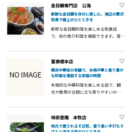
やカップル、友人同士の観光利用にも
金目鯛専門店 公海
最適です。彩り豊かな料理や見た目も
新鮮な金目鯛を存分に楽しむ、海辺の贅沢
華やかなデザートは写真映えも良く、
和食で極上のひとときを
海風を感じながらゆったりとした時間
新鮮な金目鯛料理を楽しめる和食店
を過ごせます。
で、旬の魚介料理を堪能できます。落ち
着いた雰囲気の店内で、港町の雰囲気
を感じながら贅沢なひとときを過ごせ
ます。
富泰楼本店
横浜中華街の老舗で、本格中華と香り豊か
NO IMAGE
な料理を堪能する至福の時間
本格的な中華料理を楽しめる店で、観
光や散策の合間に立ち寄りやすいのが
魅力です。家族連れや友人、カップル
にも人気で、ランチやディナーに幅広
く対応。香辛料や旨味を活かした料理
味奈登庵 本牧店
は味も見た目も華やかで、港町横浜の
地元で愛されるそば処、香り高い手打ちそ
賑わいを感じながら特別な食事時間を
ばと心温まる和のひとときを