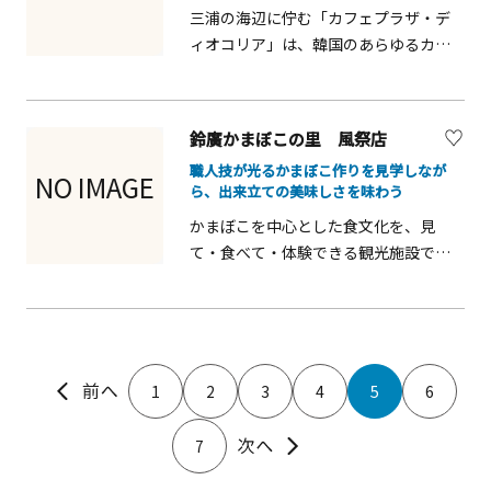
三浦の海辺に佇む「カフェプラザ・デ
とともに香辛料の効いた中近東料理を
ィオコリア」は、韓国のあらゆるカル
味わうことができ、異国の市場で過ご
チャーに敬意を払うユニークなカフェ
すひとときのようなワクワク感を演
です。店内は韓国の伝統と現代カルチ
出。友人や家族とのカジュアルな食事
ャーが調和した落ち着いた空間で、訪
から、大人のゆったりした夜遊びま
鈴廣かまぼこの里 風祭店
れるだけで異国の雰囲気を感じられま
で、多彩なシーンに対応。香り高い料
職人技が光るかまぼこ作りを見学しなが
す。豊富なドリンクやスイーツはもち
理と、異国情緒あふれる空間で、心も体
NO IMAGE
ら、出来立ての美味しさを味わう
ろん、韓国文化を感じられる小物やイ
も満たされる特別な時間をお楽しみく
かまぼこを中心とした食文化を、見
ンテリアも楽しめ、写真映えするスポ
ださい。
て・食べて・体験できる観光施設で
ットも多数。昼間の時間帯にゆったり
す。食事や買い物だけでなく、体験や
過ごすのに最適で、観光や散策の合間
展示も充実しており、小田原ならでは
の休憩にもぴったりです。三浦ならで
の魅力を一度に楽しめます。
はの海風を感じながら、韓国の文化を
身近に体験できる特別なカフェで、旅
の思い出に彩りを添えます。
1
2
3
4
5
6
7