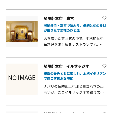
です。家族連れや友人、カップル旅行
にも人気で、ランチやディナーに幅広
く対応。香辛料や旨味を活かした料理
崎陽軒本店 嘉宮
は味も見た目も華やかで、横浜中華街
老舗横浜・嘉宮で味わう、伝統と旬の食材
の雰囲気を感じながら特別な食事時間
が織りなす至福のひと皿
を過ごせます。
落ち着いた雰囲気の中で、本格的な中
華料理を楽しめるレストランです。観
光や街歩きの合間に立ち寄りやすく、
家族連れや友人、カップル旅行にも人
気。伝統的な調理法を活かした料理は
崎陽軒本店 イルサッジオ
味わい深く、見た目も美しいのが魅力
横浜の景色と共に楽しむ、本格イタリアン
です。ゆったりとした空間で、港町横浜
NO IMAGE
で過ごす贅沢な時間
の歴史や食文化を感じながら、特別な
ナポリの伝統郷土料理とヨコハマの出
食事時間を過ごせます。
会いが、ここイルサッジオで繰り広げ
られます。オープンキッチンによる開
放的なインテリアとスタッフが厳選し
たワインが料理の味をさらに引き立て