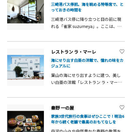
三崎港バス停前。海を眺める特等席で、と
間。アンティークの椅子やソファに深
レツは、卵とライスが口の中で混ざり
っておきの時間を
く身を委ね、リラックスして映画を楽
合う至福の一皿です。座席数が限られ
三崎港バス停に降り立つと目の前に現
しめるのが最大の魅力です。上映作品
るため事前のWeb予約がおすすめで
れる「雀家 suzumeya」。ここは、港
は、ドキュメンタリーや世界の名作な
す。また、テイクアウトをして、近くの
町の穏やかな日常に溶け込む、わずか
ど、オーナーの感性で選ばれた知的好
逗子海岸で波音を聴きながら頬張るの
16席の小さな隠れ家的カフェです。木
奇心をくすぐるものばかり。座席数が
も、湘南ならではの贅沢な過ごし方。
の温もりに包まれた2階席の窓辺は、行
限られるため、事前の予約をおすすめ
売り切れ次第終了となる評判の味を、
レストラン ラ・マーレ
き交う船やきらめく海を眺められる特
します。さらに嬉しいのが、映画を観
ぜひご賞味ください。
海にせり出す白亜の洋館で、憧れの味をカ
等席。口コミでも評判の「バナナミル
ながら食事ができること。隣接するデ
ジュアルに
クシェイク」の濃厚な甘さや、卵の風
リ「AMIGO MARKET」の地元の素材を
葉山の海にせり出すように建つ、美し
味が広がる昔ながらの「プリン」、そ
使った体に優しいメニューや、お酒を
い白亜の洋館「レストラン ラ・マー
してジュワッと香ばしい「フレンチト
片手に鑑賞するスタイルは、ここなら
レ」。フランス風創作海辺料理の名店
ースト」を味わえば、思わず顔がほこ
ではの贅沢です。映画の後は、感想を
として知られていますが、1階の「カフ
ろび、幸せな気分に包まれます。季節
語り合いながら目の前の海へ散歩に出
ェ・ブラッスリー」は、予約なしでも
のシロップを使った爽やかなソーダで
るのもおすすめ。日常をリセットす
秦野 一の屋
ふらっと立ち寄れる気軽さが魅力で
喉を潤すのも、海辺のカフェならでは
る、特別な1日を過ごしてみませんか。
家族3世代旅行の食事はぜひここで！明治6
す。海風が心地よいテラス席や、窓の
の楽しみです。お気に入りのドリンク
年から続く老舗で最高のおもてなしを
外すぐ下に波が打ち寄せる店内は、ま
とスイーツを片手に、ただぼんやりと
丹沢の山々や自然豊かな秦野の散策を
るで船の上にいるかのような臨場感。