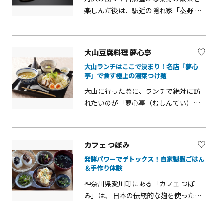
海を眺める。そんな贅沢でスローな時
楽しんだ後は、駅近の隠れ家「秦野 一
ドライブの合間や散策のついでに、地
間が、ここには流れています。
の屋」でお食事はいかがでしょうか？
元・佐島漁港などで水揚げされた新鮮
明治6年から続くこの老舗。一歩足を踏
な魚介や三浦野菜を使った料理を、コ
み入れると、優しい和モダンの空間が
ースだけでなくアラカルトで気ままに
大山豆腐料理 夢心亭
広がります。店内は完全バリアフリー
楽しめるのも嬉しいポイントです。波
大山ランチはここで決まり！名店「夢心
で広々としており、リュックや旅の荷
音をBGMに、刻一刻と表情を変える海
亭」で食す極上の湯葉つけ麺
物があっても快適に過ごせます。登山
を眺めながら、旬の魚介料理とワイン
大山に行った際に、ランチで絶対に訪
やお出かけ帰りの疲れた体に、職人が
で乾杯するもよし、特製スイーツでテ
れたいのが「夢心亭（むしんてい）」
丁寧に引いた出汁の香りや、手作りの
ィータイムを過ごすもよし。格式高い
です。ここでは元宿坊を改装したモダ
料理の温かさが染み渡ります。ご家族
外観とは裏腹な、海辺ならではの自由
ンな空間で、大山名物の豆腐料理を味
三世代での旅行でも、小さなお子様か
で心地よい時間を過ごしてみません
わうことができます。味の決め手は、
らご年配の方まで、それぞれが食べた
か。
カフェ つぼみ
なんといっても「大山の湧水」。店主
いものを選べることが「秦野 一の屋」
発酵パワーでデトックス！自家製麹ごはん
が毎朝山から直接ひいた湧水で仕込む
の魅力。なかでも地元のジビエ料理は
＆手作り体験
自家製豆腐は、大豆の甘みが濃厚で驚
おすすめです！日本料理、寿司、洋食
神奈川県愛川町にある「カフェ つぼ
くほど滑らかです。名物料理は、「大
の職人が、それぞれの技を活かして作
み」は、 日本の伝統的な麹を使った手
山湯葉つけ麺」。豆腐屋さんで麺が食
った料理を、老舗ならではの細やかな
作り発酵ごはんが楽しめるお店です。
べられるの？と驚く方も多いはず。ク
おもてなしに包まれながら、ゆっくり