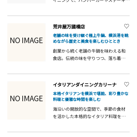
イニングで、ハンバーガーやステーキ、
ドリンクを楽しめます。観光やショッ
ピングの合間に立ち寄りやすく、家族
連れやカップル、友人同士にも人気で
荒井屋万國橋店
す。音楽や独自の雰囲気を楽しみなが
老舗の味を受け継ぐ極上牛鍋、横浜港を眺
ら食事ができ、港町横浜ならではの賑
NO IMAGE
めながら歴史と美食を楽しむひととき
わいを感じられるスポットです。
創業から続く老舗の牛鍋を味わえる和
食店。伝統の味を守りつつ、落ち着い
た空間で港町横浜の雰囲気を感じなが
ら、ゆったりと食事を楽しめます。
イタリアンダイニングカリーナ
本格イタリアンを横浜で堪能、彩り豊かな
NO IMAGE
料理と優雅な時間を楽しむ
海沿いの開放的な空間で、季節の食材
を活かした本格的なイタリア料理を楽
しめます。ランチやディナー、カフェ
タイムにも立ち寄りやすく、家族連れ