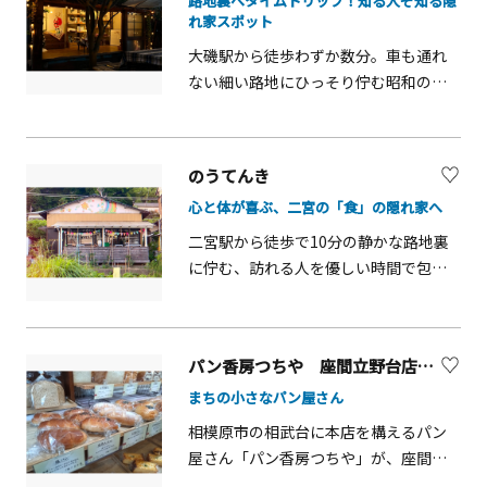
路地裏へタイムトリップ！知る人ぞ知る隠
ば、そこはまるで映画のセット！壁一
旨味が凝縮されたスープランチや自家
れ家スポット
面を埋め尽くすのは、オーナーが情熱
製ケーキも見逃せない美味しさです。
大磯駅から徒歩わずか数分。車も通れ
を注いで集めたヴィンテージ雑貨や可
中津川を見下ろす開放的なテラス席は
ない細い路地にひっそり佇む昭和の懐
愛らしいおもちゃたち。ポップでカラ
ペット同伴OK。愛犬連れのドライブや
かしい空気が流れるカフェ＆居酒屋。
フルな空間はどこを切り取っても絵に
デート、女子旅にも最高のロケーショ
築75年以上の古民家をリノベーション
なり、数々のミュージックビデオや雑
ンですよ。今度の休日は、愛川町の自
した店内は、木の温もり溢れる落ち着
誌の撮影に使われるほどです。この非
然と美食に癒やされる「ひとあし」へ
のうてんき
いた雰囲気。天気がいい日は、緑に囲
日常的な店内で味わえるのは、じっく
出かけてみませんか？
心と体が喜ぶ、二宮の「食」の隠れ家へ
まれたテラス席でゆったり過ごすのも
りと煮込まれたこだわりのカレー。豊
おすすめです。相模湾の地魚と大磯産
富なトッピングで自分好みにアレンジ
二宮駅から徒歩で10分の静かな路地裏
の柑橘を使った名物の「大磯早ずし」
して楽しめます。食後には、空間に映
に佇む、訪れる人を優しい時間で包み
は、売り切れることもある人気の一
えるレトロなクリームソーダをお忘れ
込む予約制のオーガニック農家直営カ
品。お土産として持ち帰ることも可能
なく。目も舌も心も満たされる、とっ
フェ。畑で採れた有機野菜や「コッコ
なので、ぜひご賞味あれ！他にも、肉
ておきのドライブに出かけてみません
パラダイス」の平飼い自然卵など、作
パン香房つちや 座間立野台店【座間市】
汁あふれる自家製焼売や、和と洋が融
か。
り手の顔が見える安心・安全な食材を
合したチーズ香る「つくねパルミジャ
まちの小さなパン屋さん
ふんだんに使用しています。ランチで
ーノ」が並ぶ定食は、心も体も満たさ
体を満たした後は、こだわりのハーブ
相模原市の相武台に本店を構えるパン
れる優しい味わいです。昼は木漏れ日
ティーで至福のひとときを。平日は有
屋さん「パン香房つちや」が、座間市
の中でゆったりとランチやスイーツ
機野菜や平飼い卵を使ったお料理、土
の立野台にも店舗を出しています。食