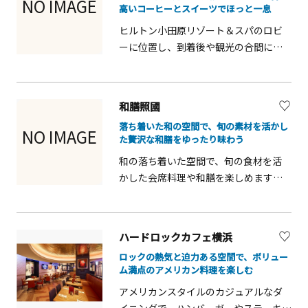
NO IMAGE
高いコーヒーとスイーツでほっと一息
も人気です。開放感のある空間で、リゾ
ヒルトン小田原リゾート＆スパのロビ
ートならではのゆったりとした時間を
ーに位置し、到着後や観光の合間に気
満喫できます。
軽に立ち寄れるラウンジです。ドリン
クやスイーツを楽しみながら、落ち着
いた雰囲気の中でくつろげるのが魅
和膳照國
力。待ち合わせや休憩にも利用しやす
落ち着いた和の空間で、旬の素材を活かし
く、窓の外に広がる自然の景色が旅の
NO IMAGE
た贅沢な和膳をゆったり味わう
疲れを癒してくれます。滞在中のひと
和の落ち着いた空間で、旬の食材を活
ときを、上質で穏やかな時間にしてく
かした会席料理や和膳を楽しめます。
れる空間です。
木の温もり、四季折々の花、おもてな
しの心で心和む和の空間で非日常の時
間が過ごせます。ランチやディナーに
ハードロックカフェ横浜
幅広く対応しているのも魅力です。
ロックの熱気と迫力ある空間で、ボリュー
ム満点のアメリカン料理を楽しむ
アメリカンスタイルのカジュアルなダ