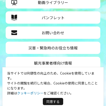
動画ライブラリー
パンフレット
お問い合わせ
災害・緊急時のお役立ち情報
観光事業者様向け情報
当サイトでは利便性の向上のため、Cookieを使用していま
公益社団法人神奈川県観光協会
す。
サイトの閲覧を続行した場合、Cookieの使用に同意したこと
〒231-8521
になります。
神奈川県横浜市中区山下町１
詳細は
クッキーポリシー
をご確認ください。
（シルクセンター内）
TEL：045-681-0007
同意する