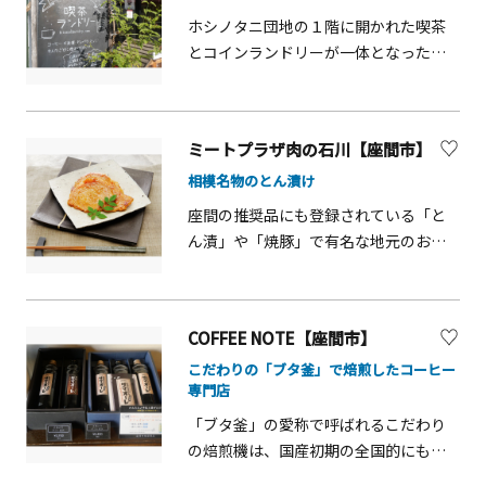
ホシノタニ団地の１階に開かれた喫茶
とコインランドリーが一体となったお
店。ランドリーとしては、スウェーデ
ン発の業務用洗濯機を導入しているほ
か、「まちの家事室」としてミシンや
ミートプラザ肉の石川【座間市】
アイロン、スペースのレンタルも行っ
相模名物のとん漬け
ています。喫茶店としては、豊富なド
リンクメニューに合わせて、トースト
座間の推奨品にも登録されている「と
やホットサンドなどの軽食や人気のキ
ん漬」や「焼豚」で有名な地元のお肉
ーマカレー、ナポリタンなどがありま
屋さん。人気の「とん漬」は長年の経
す。店内にはストーンアートやペーパ
験を持つ職人が豚肉を一頭ずつ厳選。
ークラフトといった「ちょっと楽しい
味噌もその都度、豚肉に合わせて作っ
COFFEE NOTE【座間市】
こと」が散りばめられています。観光
ています。鶏肉や牛肉の味噌漬もあり、
の途中に訪れてみてはいかがですか。
こだわりの「ブタ釜」で焙煎したコーヒー
人気の商品となっています。お歳暮や
専門店
ギフトとしても人気でネットからも注
文が可能ですので、座間に足を運んだ
「ブタ釜」の愛称で呼ばれるこだわり
際はぜひご賞味ください。
の焙煎機は、国産初期の全国的にも珍
しい旧式焙煎機です。もちろんコーヒ