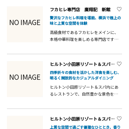
横浜中華街の賑わいを感じながら食事
ム 酒造見学と試飲（おつまみセット
フカヒレ専門店 廣翔記 新館
を満喫できます。
付）（所要約1.5時間）歴史・建築・文
贅沢なフカヒレ料理を堪能、横浜で極上の
NO IMAGE
化・味覚を一度に体感できる、価値あ
味と上質な空間を体験
る体験プログラム。オプションで、古
高級食材であるフカヒレをメインに、
民家の広間貸切も対応可能です。企業
本格中華料理を楽しめる専門店です。
研修やインセンティブ旅行、団体利用
観光や特別な食事の機会に訪れやす
にも最適です。 本プログラムはユニー
く、家族や友人、カップル旅行におす
クベニューとして商品化しておりま
すめです。料理は見た目も美しく、港
す。詳細は、下段のタリフをダウンロ
ヒルトン小田原リゾート＆スパ ブラッセリー フローラ
町横浜の雰囲気を感じながら贅沢なひ
ードのうえご確認ください。
四季折々の食材を活かした洋食を楽しむ、
とときを過ごせます。ランチやディナ
NO IMAGE
明るく開放的なカジュアルダイニング
ーに対応しており、記念日にも最適で
ヒルトン小田原リゾート＆スパ内にあ
す。
るレストランで、自然豊かな景色を眺
めながら食事を楽しめます。朝食から
ランチ、ディナーまで幅広く利用でき、
観光や滞在中の食事に最適。季節の食
ヒルトン小田原リゾート＆スパ ザ・ロビーラウンジ
材を活かした料理は見た目も華やか
上質な空間で過ごす優雅なひととき、香り
で、家族連れやカップル、友人同士に