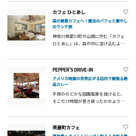
木の温もりあふれる店内は、アットホ
リーミーな湯葉を、地元産「湘南小
とお楽しみください。
ームな雰囲気。一番のおすすめは、自
麦」を使用した香り高い麺に絡めて食
カフェ ひとあし
家製発酵調味料を贅沢に使った「発酵
べれば、口の中で至福のハーモニーが
森の絶景カフェへ！魔法のパフェと癒やし
ランチプレート」です。地元の新鮮野
生まれます。さらに、具材には濃厚な
のランチ旅
菜やお肉の旨味を最大限に引き出した
旨味を持つ地鶏「あふりしゃも」を使
神奈川県愛川町の山間に佇む「カフェ
おかずは、一口食べれば感動のおいし
用するなど、徹底した地産地消へのこ
ひとあし」は、森の中に溶け込むよう
さ！ 麹の力で柔らかくなったお肉にご
だわりも魅力。湧水、小麦、地鶏。大
な非日常空間。大きなガラス窓から四
飯が止まりません。食後にはコーヒー
山の風土が育んだ本物の味わいを、ぜ
季折々の大自然が一望でき、まるで森
やこだわりの甘酒スイーツで至福のカ
ひ堪能してください。
の特等席にいるようなリフレッシュ体
フェタイムを。 土日限定のモーニング
PEPPER'S DRIVE-IN
験が待っています。ここの絶対的な主
メニューもあり、何度も訪れたくなり
アメリカ映画の世界広がる店内で頬張る絶
役は、季節のパフェ！旬のフルーツや
ます。また、ここでは食べるだけでな
品カレー
厳選素材が幾重にも重なるその姿は、
く「発酵教室」も大人気。麹の発酵体
平塚ののどかな田園風景を抜けると、
まさにグラスの中の宝石箱です。スプ
験、味噌や甘酒キムチ作りなど、初心
そこだけ時間が巻き戻ったかのような
ーンを入れるたびに食感や味わいが変
者でも本格的な麹ライフを学べる講座
別世界が現れます。「ペッパーズドラ
化し、最後の一口まで驚きとワクワク
を開催しています。美味しいごはんと
イブイン」は、1950年代の古き良きア
が止まりません！メニューは季節ごと
体験で心も体も整う、至福のデトック
メリカをそのまま再現した、夢のよう
に一新されるため、いつ訪れても一期
ス時間をぜひ愛川町で！
茶屋町カフェ
なレストラン。一歩足を踏み入れれ
一会の新しい味に出会えます。野菜の