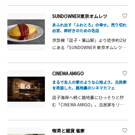
ー豆にもこだわりを持ち、世界中から
厳選した貴重なコーヒー豆を取り寄せ
SUNDOWNER東京オムレツ
ています。ざまみず（座間の地下水）
あふれ出す「ふわとろ」の幸せ。売り切れ
を使用した「ザマオーレ」は座間市の
必至、卵好きのための名店
推奨品にも登録され、ザマオーレを使
京急線「逗子・葉山駅」より徒歩約2分
用した「アイスキャンディー」や近年
にある「SUNDOWNER 東京オムレツ」
ブームのデカフェのコーヒーバッグな
は、鮮やかな黄色の断面が食欲をそそ
ども販売しています。
る、極厚「オムレツサンド」の名店で
す。看板メニューは、厳選した卵を贅
CINEMA AMIGO
沢に使い、オーダーごとに丁寧に焼き
まるで友人の家のような心地よさ。古民家
上げるオムレツサンド。全粒粉のパン
を改装した、路地裏のシネマカフェ
に挟まれ手に持てないほどの厚みがあ
逗子海岸へ続く路地裏にひっそりと佇
りながら、口の中でふわりとほどける
む「CINEMA AMIGO」。古民家をリノ
驚きの食感です。さらに、「ハム＆チ
ベーションしたこの場所は、日本にお
ーズ」などのトッピングが、濃厚な旨
ける「シネマカフェ」の先駆けとして
みを引き立てます。また、店名を冠し
愛されるカルチャー発信基地です。館
た「オムライス」も外せません。ケチ
喫茶と雑貨 雀家
内はわずか十数席のプライベートな空
ャップライスの上で輝く艶やかなオム