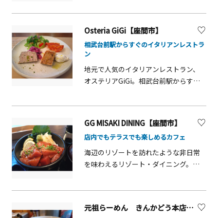
を、夜はこだわりの日本酒やクラフト
日はインドのスパイス料理、人気のビ
事に、おやつに、軽食に、地元の方が
ビールを片手に大人の時間を。大磯散
リヤニが食べられます。薬膳ハーブの
次々と買いにやってくる、人気のパン
策の合間に、路地裏の特等席で特別な
Osteria GiGi【座間市】
資格を持つスタッフに相談すれば、あ
屋さん。食パン、惣菜パン、菓子パンの
ひとときをお過ごしください。
なたの体調に合わせたハーブティをお
相武台前駅からすぐのイタリアンレストラ
他にも、座間市のふるさと納税返礼品
すすめしてくれます。古民家をリノベ
ン
にもなっている、濃厚チーズケーキ
ーションした店内は、まるで親しい友
と、なめらかプリンもオススメです。
地元で人気のイタリアンレストラン、
人の家に招かれたような寛ぎの空間。
オステリアGiGi。相武台前駅からすぐ
オーガニック野菜やコッコパラダイス
の立地で、駐車場もあり、ランチもディ
の卵、自然食品などを購入することも
ナーも営業しています。パスタやピザ
できます。周辺には、360度の大パノラ
が人気なのはもちろん、キヌヒカリを
GG MISAKI DINING【座間市】
マが楽しめる絶景スポットが楽しめる
使用したリゾットも好評です。ゆたか
吾妻山公園があるので、観光後の休憩
店内でもテラスでも楽しめるカフェ
農園の野菜を使用しており、彩り鮮や
に、あるいは日常のリセットに。二宮
かで新鮮な前菜を味わうこともできま
海辺のリゾートを訪れたような非日常
の土と太陽の恵みをゆっくりと味わ
す。15〜22人（着席時）で貸切も可能
を味わえるリゾート・ダイニング。独
い、心身ともにエネルギーチャージし
なため、職場の飲み会、親戚や友人と
自のルートで仕入れた三崎のマグロを
てみませんか。
の集まりなども、気兼ねなく楽しめま
使用したマグロ丼メニューを中心に、
す。（人数については、応相談。）※
ピザやスイーツ、豊富なドリンクなど、
元祖らーめん きんかどう本店【座間市】
写真のメニューは、一例です。
絶品メニューが多数揃っています。店