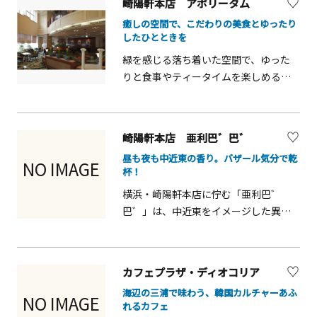
崎陽軒本店 アボリータム
ます。リーズナブルなワインも充実。
癒しの空間で、こだわりの美食とゆったり
料理と合わせてお楽しみください
したひとときを
緑を感じる落ち着いた空間で、ゆった
りと食事やティータイムを楽しめるレ
ストランです。観光や街歩きの途中に
立ち寄りやすく、軽食からしっかりし
た食事まで揃い、静かな雰囲気の中で
崎陽軒本店 亜利巴゛巴゛
くつろげます。都会の喧騒を忘れ、旅
昼も夜も中近東の香り。バザール気分で乾
の合間にひと息つける癒しのスポット
NO IMAGE
杯！
です。
横浜・崎陽軒本店に佇む「亜利巴゛
巴゛」は、中近東をイメージした異国
情緒あふれる空間。店内はバザールを
思わせる装飾と温かみのある灯りで彩
られ、昼はランチ、夜はディナーと、一
カフェプラザ・ディオコリア
日を通して本格料理とお酒を楽しめま
海辺の三浦で味わう、韓国カルチャーあふ
す。ランチタイムには軽やかで彩り豊
NO IMAGE
れるカフェ
かなプレートを、夜はビールやワイン