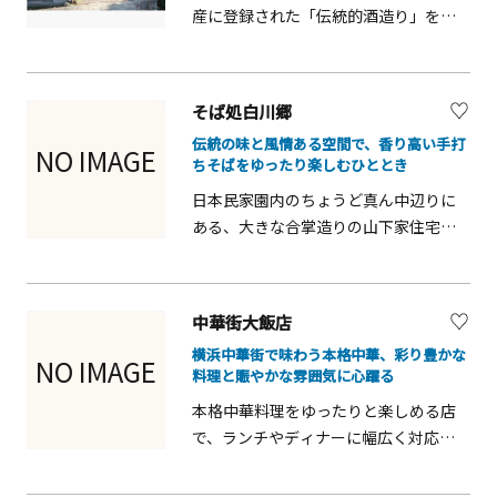
産に登録された「伝統的酒造り」を受
た空間は、海に浮かぶ帆船をイメージ
辣湯麺、麻婆湯麺など、麺類のメニュ
け継ぐ酒蔵内部をご見学いただけま
した開放的なデザイン。湘南の自然に
ーが豊富で、半チャーハンからメガ盛
す。江戸時代より続く蔵の中を実際に
溶け込む佇まいが印象的です。敷地内
り（1.8kg！）まで選べるパラパラのチ
歩きながら、杜氏や蔵人が守り続けて
には、浮世絵や日本画の題材としても
ャーハンも人気があります。21時〜24
そば処白川郷
きた技と想い、そして&ldquo;本物の酒
親しまれてきた、樹齢100年を超える松
時限定で、夜鳴きらーめんも販売して
伝統の味と風情ある空間で、香り高い手打
造り&rdquo;の空気を肌で感じていただ
林が広がり、日本らしい風景美を感じ
NO IMAGE
います。
ちそばをゆったり楽しむひととき
けます。 見学後は、蔵に併設された
させます。 貸切プラン 企業・団体のア
日本民家園内のちょうど真ん中辺りに
1864年（元治元年）築の古民家へご案
ワード、懇親会、レセプションなど各
ある、大きな合掌造りの山下家住宅
内。昭和初期まで養蚕が営まれていた
種MICEに対応。海を望む特別なロケー
（県重文）の１階にあるそば処です。
趣深い建物で、約100畳の広々とした畳
ションで、貸切利用が可能です。 本プ
山梨県の忍野村の湧き水を使って職人
敷きの空間、堂々とした柱や梁、屋久
ログラムはユニークベニューとして商
が手打ちした香り豊かなそばを味わえ
杉で造られた欄間など、当時の面影を
品化しております。詳細は、下段のタ
中華街大飯店
ます。山下臨時口横からそば屋のみの
今に伝えています。まるで200年前の日
リフをダウンロードのうえご確認くだ
横浜中華街で味わう本格中華、彩り豊かな
ご利用も可能ですので、お気軽にご利
本にタイムスリップしたかのような、
NO IMAGE
さい。
料理と賑やかな雰囲気に心躍る
用ください。
懐かしくも凛とした空気の中で、日本
本格中華料理をゆったりと楽しめる店
酒の試飲（おつまみセット付）をお楽
で、ランチやディナーに幅広く対応し
しみいただきます。※運が良ければ、
ています。香辛料や旨味を活かした料
古民家に伝わる&ldquo;座敷童&rdquo;
理は味だけでなく見た目も華やかで、
に出逢えるかもしれません。 プログラ