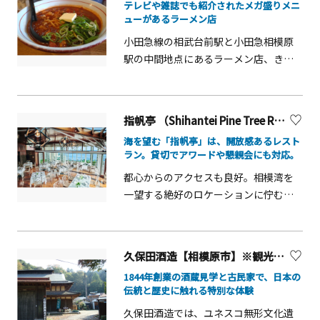
テレビや雑誌でも紹介されたメガ盛りメニ
内は落ち着いた雰囲気、テラス席は開
ューがあるラーメン店
放的な雰囲気を楽しめます。駐車場も
ありますので、お買い物帰りにも◎
小田急線の相武台前駅と小田急相模原
駅の中間地点にあるラーメン店、きん
かどう。細麺と太麺から選べたり、テー
ブルの上にトッピングがいろいろ置い
てあったり、セルフサービスのお水も
指帆亭 （Shihantei Pine Tree Resort）【二宮町】※観光事業者向けUV
常温が選べたり、手荷物を置く棚が用
海を望む「指帆亭」は、開放感あるレスト
意されていたり、随所に店主の気遣い
ラン。貸切でアワードや懇親会にも対応。
を感じられるお店です。１番人気は、
都心からのアクセスも良好。相模湾を
チリとまとラーメン。スープは野菜出
一望する絶好のロケーションに佇む
汁で、動物性の食材は挽肉のみ。小さ
「指帆亭」は、湘南の海辺に広がる絶
く刻んだじゃがいも、にんじん、たま
景レストランです。地元・相州の旬食
ねぎがたっぷり入っており、ミネスト
材を活かしたフレンチを提供し、180度
ローネのような見た目ながら、しっか
久保田酒造【相模原市】※観光事業者向けUV
の大きな窓やテラスから望む海景とと
りとスパイスが効いています。トマト
1844年創業の酒蔵見学と古民家で、日本の
もに、ゆったりとしたひとときをお楽
ベースなのでチーズとの相性も抜群。
伝統と歴史に触れる特別な体験
しみいただけます。 1998年に別荘とし
味変にはタバスコがオススメです。他
久保田酒造では、ユネスコ無形文化遺
て建てられた建物をリノベーションし
にも、味噌・醤油・豚骨ラーメン、酸