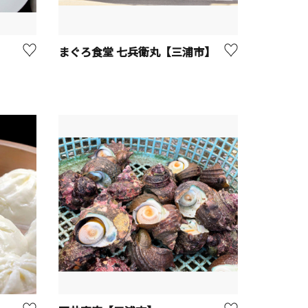
まぐろ食堂 七兵衛丸【三浦市】