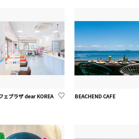
ェプラザ dear KOREA
BEACHEND CAFE