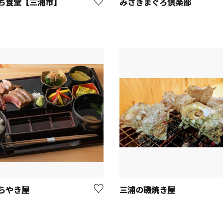
ち食堂【三浦市】
みさきまぐろ倶楽部
らやき屋
三浦の磯焼き屋