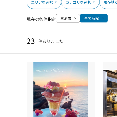
エリアを選択
カテゴリを選択
現在地
三浦市
全て解除
現在の条件指定
23
件ありました