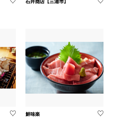
石井商店【三浦市】
鮮味楽