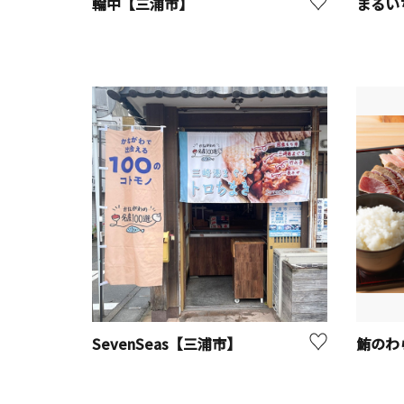
輪中【三浦市】
まるい
SevenSeas【三浦市】
鮪のわ