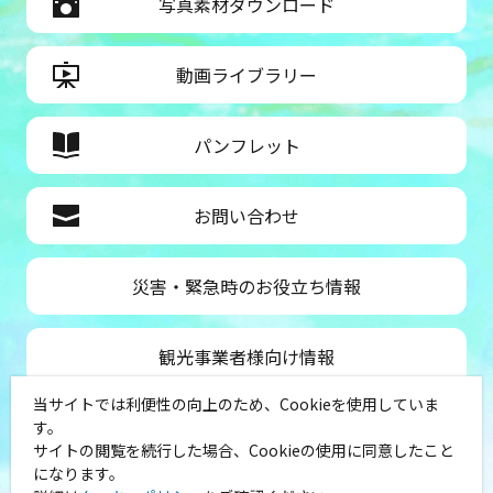
写真素材ダウンロード
動画ライブラリー
パンフレット
お問い合わせ
災害・緊急時のお役立ち情報
観光事業者様向け情報
当サイトでは利便性の向上のため、Cookieを使用していま
公益社団法人神奈川県観光協会
す。
サイトの閲覧を続行した場合、Cookieの使用に同意したこと
〒231-8521
になります。
神奈川県横浜市中区山下町１