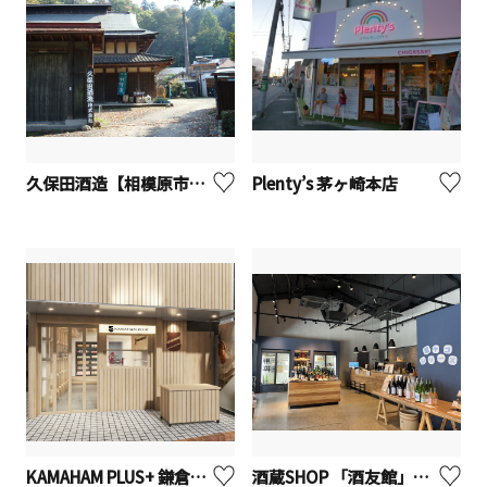
久保田酒造【相模原市】※観光事業者向けUV
Plenty’s 茅ヶ崎本店
KAMAHAM PLUS+ 鎌倉小町 本店
酒蔵SHOP 「酒友館」【海老名市】