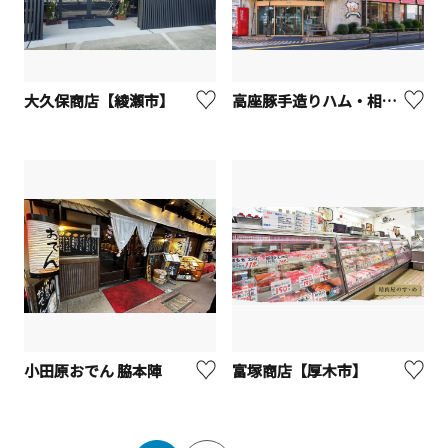
大久保商店【綾瀬市】
高座豚手造りハム・相模原店
小田原おでん 脇本陣
富塚商店【厚木市】