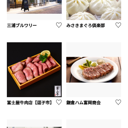
三浦ブルワリー
みさきまぐろ倶楽部
冨士屋牛肉店【逗子市】
鎌倉ハム富岡商会