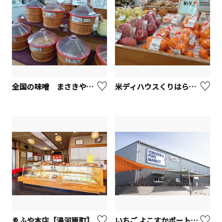
全国の味噌 まさきや【座間市】
米ディハウスくりはら【座間市】
ゑふや本店【湯河原町】
いちご よこすかポートマーケット - YOKOSUKA PORT MARKET