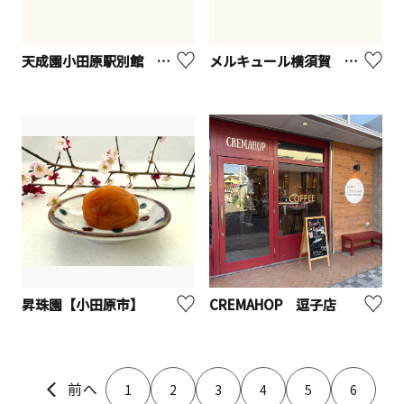
天成園小田原駅別館 スカイダイニング
メルキュール横須賀 ビストロ・ブルゴーニュ
昇珠園【小田原市】
CREMAHOP 逗子店
1
2
3
4
5
6