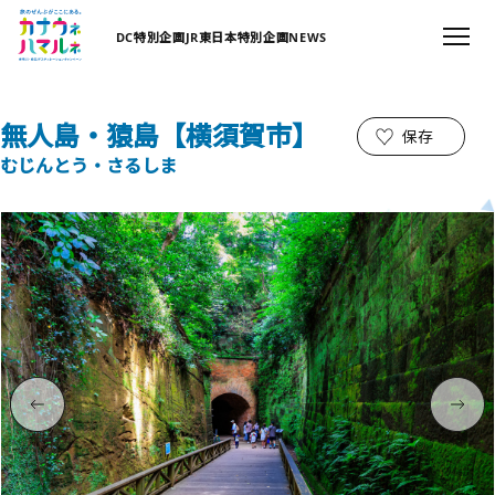
DC特別企画
JR東日本特別企画
NEWS
無人島・猿島【横須賀市】
保存
むじんとう・さるしま