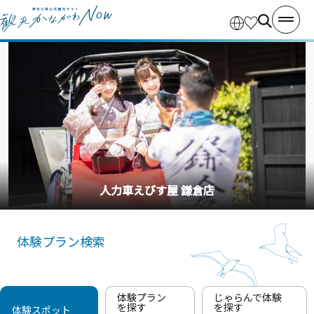
人力車えびす屋 鎌倉店
体験プラン検索
体験プラン
じゃらんで体験
を探す
を探す
体験スポット