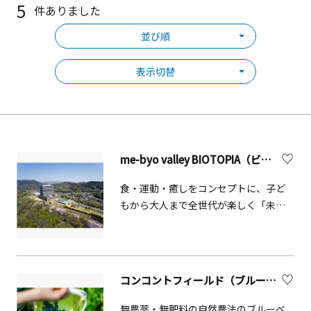
5
件ありました
並び順
表示切替
me-byo valley BIOTOPIA（ビオトピア）【大井町】
食・運動・癒しをコンセプトに、子ど
もから大人まで全世代が楽しく「未病
（みびょう）」改善体験ができる施
設。富士山を望む東京ドーム13個分も
の広大な敷地に、たくさんの種類の樹
木や草花、野鳥が生息しています。
コンコントフィールド（ブルーベリーガーデン旭）
瑞々しい竹林や銀杏並木を歩く森林セ
ラピー&reg;は、五感をゆるやかに開放
無農薬・無肥料の自然農法のブルーベ