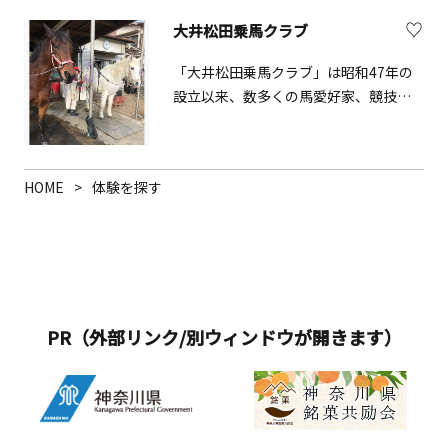
季の里直売所では、採れたての地元野
大井松田乗馬クラブ
菜や特産品を販売しています。
「大井松田乗馬クラブ」は昭和47年の
設立以来、数多くの馬愛好家、競技で
は多数の優勝人馬を輩出している歴史
ある乗馬クラブです。馬術競技だけで
なく初めての体験乗馬や、健康の為の
HOME
体験を探す
楽しい乗馬、またビジター向けの本格
的なレッスンも常時開催しており、初
心者から経験者まで幅広く楽しめる施
設です。
PR（外部リンク/別ウィンドウが開きます）