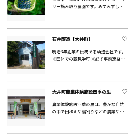
しながら自然に溶け込む癒しの体験。
リー摘み取り農園です。みずみずしい
ワークショップやリトリートプログラ
ブルーベリーは園内食べ放題。タッパ
ムも開催されているので、気になるイ
ーなどを持参すれば持ち帰りも可能で
ベントをおでかけ前にチェックしてみ
す。さらに園内にあるカフェでは地元
ましょう。芝生に囲まれた開放的なマ
の無農薬玄米や有機野菜を使った体に
石井醸造【大井町】
ルシェでは、旬の野菜や体に優しい商
優しいヘルシーな料理やデザート、手
品を取り揃えています。お買い物はも
作りジンジャーエールなどの飲み物を
明治3年創業の伝統ある酒造会社です。
ちろん、地元食材を使ったレストラン
楽しむことができます。
※団体での蔵見学可 ※必ず事前連絡が
でヘルシーランチをいただくのも良い
必要 ※蔵見学は冬季（1～3月）のみ
ですね。広々とした空と山々の癒し空
間で、カラダとココロの声に耳を傾け
てみてはいかがでしょうか。きっと健
康的なライフスタイルのヒントを見つ
大井町農業体験施設四季の里
けられますよ。
農業体験施設四季の里は、豊かな自然
の中で田植えや稲刈りなどの農業やピ
ザ作りなどのものづくりを体験する拠
点として、利用者や都市住民との交流
の場となっています。施設内にある四