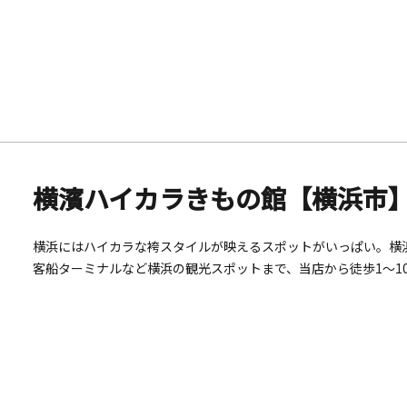
横濱ハイカラきもの館【横浜市
横浜にはハイカラな袴スタイルが映えるスポットがいっぱい。横
客船ターミナルなど横浜の観光スポットまで、当店から徒歩1～10分で行けます。 袴専用の着物
らお好きなものを選べます。袴は定番の５色（エンジ・紫・緑・
す。編み上げブーツ・バッグ・フリルパラソルなども無料レンタ