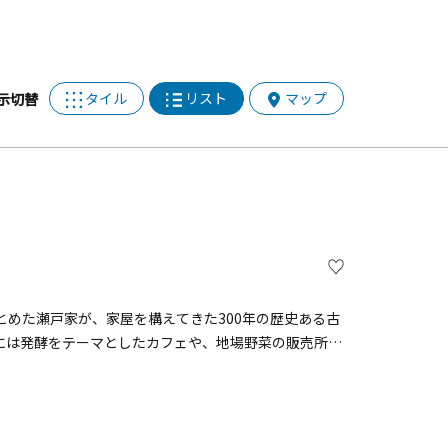
タイル
リスト
マップ
示切替
めた瀬戸家が、家屋を構えてきた300年の歴史ある古
には発酵をテーマとしたカフェや、地場野菜の販売所、
。