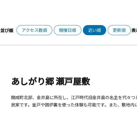
アクセス数順
開催日順
近い順
更新順
並び順
表
あしがり郷 瀬戸屋敷
開成町北部、金井島に所在し、江戸時代旧金井島の名主を代々つと
民家です。釜戸や囲炉裏を使った体験も可能です。また、敷地内
地元の特産品を使ったソフトクリーム販売所が併設されています