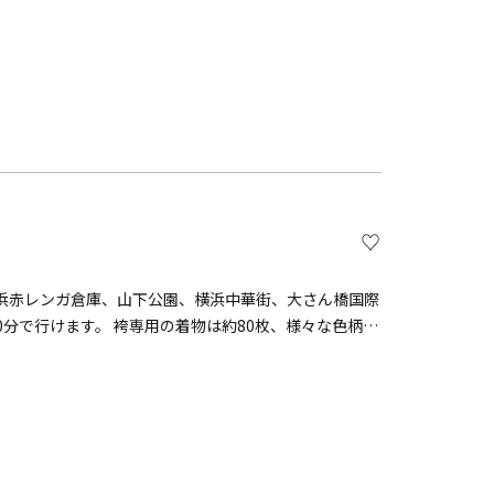
】
浜赤レンガ倉庫、山下公園、横浜中華街、大さん橋国際
は約80枚、様々な色柄か
紺・黒）のほかに刺繍・淡色・グラデーションもありま
ル。