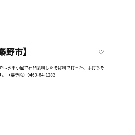
【秦野市】
」では水車小屋で石臼製粉したそば粉で打った、手打ちそ
予約）0463-84-1282