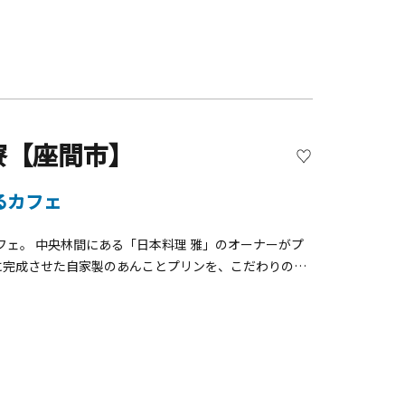
寮【座間市】
るカフェ
ェ。 中央林間にある「日本料理 雅」のオーナーがプ
ます。 陶芸体験（電動ろくろ、手
合わせください。 また、完成品の受け取りで来店した際
けられます。 お一人で、ご友人と、ご
伴でも楽しむことができます。 陶芸体験でペットの足型