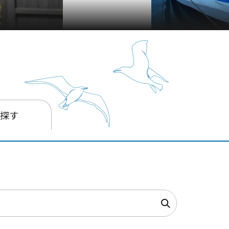
箱
を探す