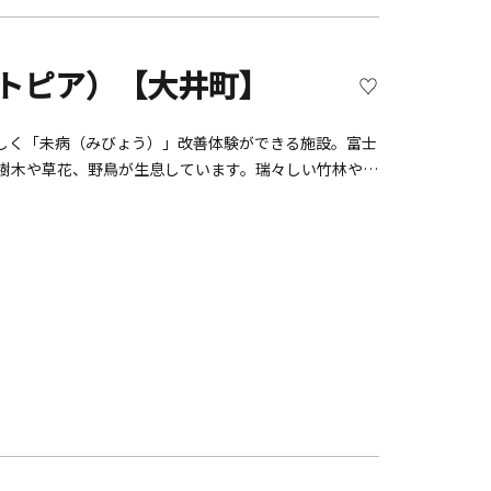
A（ビオトピア）【大井町】
しく「未病（みびょう）」改善体験ができる施設。富士
の樹木や草花、野鳥が生息しています。瑞々しい竹林や銀
ながら自然に溶け込む癒しの体験。ワークショップやリト
でかけ前にチェックしてみましょう。芝生に囲まれた開
ます。お買い物はもちろん、地元食材を使ったレストラ
山々の癒し空間で、カラダとココロの声に耳を傾けてみ
を見つけられますよ。