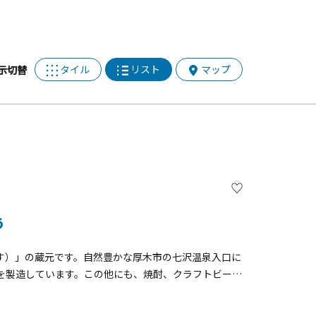
タイル
リスト
マップ
示切替
う
ます）」の蔵元です。自然豊かな厚木市の七沢温泉入口に
を製造しています。この他にも、焼酎、クラフトビール
用した数多くの商品を製造しています。敷地内には売店
います（6名以上、要予約、詳細はHP参照くださ