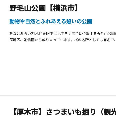
野毛山公園【横浜市】
動物や自然とふれあえる憩いの公園
みなとみらい21地区を眼下に見下ろす高台に位置する野毛山公園
策地区、動物園から成り立っています。桜の名所としても有名で、
頃を迎え、動物たちを見ながらお花見を楽しむことができます。
るバラが見頃を迎え、芝生でくつろぎながら色鮮やかなバラをゆ
楽しむのにぴったりのスポットです。 ライオンやキリン、レッ
との距離が非常に近いため、自然と興味や好奇心が湧いてきます
場所です。 JR桜木町駅から徒歩約15分という好立地も魅力のひ
ば、動物園前で下車でき、楽にアクセスできます。コンパクトな
からお年寄りまで、三世代で楽しむのにもおすすめです。