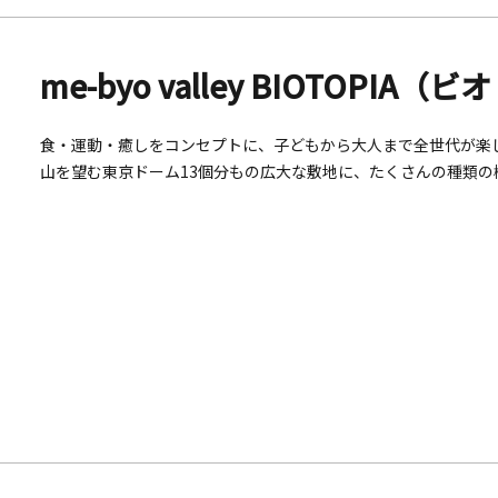
me-byo valley BIOTOPI
食・運動・癒しをコンセプトに、子どもから大人まで全世代が楽
山を望む東京ドーム13個分もの広大な敷地に、たくさんの種類
杏並木を歩く森林セラピー&reg;は、五感をゆるやかに開放し
リートプログラムも開催されているので、気になるイベントをお
放的なマルシェでは、旬の野菜や体に優しい商品を取り揃えてい
ンでヘルシーランチをいただくのも良いですね。広々とした空と
てはいかがでしょうか。きっと健康的なライフスタイルのヒント