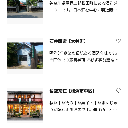
種類。色々な『縁』で手元に届いた焼
神奈川県足柄上郡松田町にある酒造メ
https://tabisugo.jtb.co.jp/coupons/18
物と、お坊さんの食器である『応量
ーカーです。日本酒を中心に製造販売
492※神奈川県・東京都のご宿泊をご予
器』でゆっくりと朝ごはんをお楽しみ
しており、主要銘柄名は「松みどり」
約の方が対象となっております
ください。 &nbsp; ＊基本的に朝8時か
です。1825年創業の老舗酒蔵。丹沢山
らの予約制のみ。アレルギーや諸事情
系の伏流水を使用した酒は、口あたり
で時間をずらしたい場合には予約の際
がやわらかく、やさしい味わいです。
石井醸造【大井町】
備考欄に記入が必要です。 &nbsp; 予約
サイト
明治3年創業の伝統ある酒造会社です。
https://www.tablecheck.com/shops/s
※団体での蔵見学可 ※必ず事前連絡が
aien/reserve
必要 ※蔵見学は冬季（1～3月）のみ
悟空茶荘【横浜市中区】
横浜中華街の中華菓子・中華まんじゅ
うが味わえるお店です。●住所：神奈
川県横浜市中区山下町130