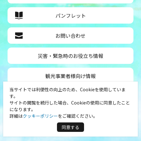
パンフレット
お問い合わせ
災害・緊急時のお役立ち情報
観光事業者様向け情報
当サイトでは利便性の向上のため、Cookieを使用していま
公益社団法人神奈川県観光協会
す。
サイトの閲覧を続行した場合、Cookieの使用に同意したこと
〒231-8521
になります。
神奈川県横浜市中区山下町１
詳細は
クッキーポリシー
をご確認ください。
（シルクセンター内）
TEL：045-681-0007
同意する