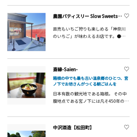
ス席ではペット同伴でも楽しむことが
ズム」では、6人の搭乗者がビールを燃
資料館があり、工場では貴重な伝統製
できます。 陶芸体験でペットの足型を
料に、ペダルを漕いで横浜の街並みと
法を見学することもできます。また、
とるメニューも、人気を集めていま
​農園パティスリー​ Slow Sweets（川崎市麻生区）
ブルワリーを巡ります。また、個性豊
こだわりの製法で実際に手作り体験を
す。
かなガイド(中央)と、演者(後部座席)に
することもできます。お店も併設して
直売もいちご狩りも楽しめる「神奈川
よる生演奏が体験を盛り上げます！今
いるので帰りにはお土産を購入するこ
のいちご」が味わえるお店です。●住
後は、地域企業や行政、ブルワリーな
ともできます。
所：神奈川県川崎市麻生区早野
どとのコラボレーションを通じてよ
246（Slow Farm いちご農園内）
り、横浜を盛り上げていく存在として
展開を目指してまいります。◉新ツア
ー：JTB連携ビアバイクツアー（横浜
斎縁-Saien-
ハンマーヘッド&amp;THE WHARF
箱根の中でも最も古い温泉郷のひとつ、宮
HOUSE 山下公園&amp;横浜マリンタワ
ノ下でお坊さんがつくる朝ごはんを
ー)JTB限定のコース(横浜ハンマーヘッ
日本有数の観光地である箱根。 その中
ド&hArr;横浜マリンタワー)を横浜銘菓
腹地点である宮ノ下には凡そ450年の歴
と共にお楽しみ頂ける新ツアーが誕
史がある古い禅寺があります。 そのお
生！NUMBER NINE BREWERYの醸造所
寺に斜向かいにある古民家を改装し、
見学のほか、THE WHARF HOUSE 山下
現役の僧侶がつくる精進料理の朝御飯
中沢酒造【松田町】
公園では横浜ビール2種テイスティング
が頂ける食堂になりました。 コースは1
も体験頂けます。申し込み：