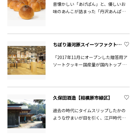
造り&rdquo;の空気を肌で感じていただ
昔懐かしい「あげぱん」と、優しいお
けます。 見学後は、蔵に併設された
味のあんこが詰まった「丹沢あんぱ
1864年（元治元年）築の古民家へご案
ん」を製造しているオギノパン。本社
内。昭和初期まで養蚕が営まれていた
工場では、できたてパンの購入と工場
趣深い建物で、約100畳の広々とした畳
見学をお楽しみいただけます。
敷きの空間、堂々とした柱や梁、屋久
ちぼり湯河原スイーツファクトリー【湯河原町】
杉で造られた欄間など、当時の面影を
今に伝えています。まるで200年前の日
「2017年11月にオープンした贈答用ア
本にタイムスリップしたかのような、
ソートクッキー国産量が国内トップ シ
懐かしくも凛とした空気の中で、日本
ェアを誇る菓子メーカー「ちぼり」の
酒の試飲（おつまみセット付）をお楽
直営店＆菓子工場見学施設です。「五
しみいただきます。※運が良ければ、
感で楽しむスイーツファクトリー」を
古民家に伝わる&ldquo;座敷童&rdquo;
テーマとして、クッキーバイキングな
に出逢えるかもしれません。 プログラ
久保田酒造【相模原市緑区】
どが楽しめます。2階の「ミニ工場見学
ム 酒造見学と試飲（おつまみセット
コーナー」では、クッキーがトンネル
過去の時代にタイムスリップしたかの
付）（所要約1.5時間）歴史・建築・文
オーブンから焼きあげるシーンを間近
ような佇まいが目を引く、江戸時代か
化・味覚を一度に体感できる、価値あ
に見学できるほか、小さな子どもも参
ら続く老舗の蔵元です。蔵見学や試飲
る体験プログラム。オプションで、古
加できる「お菓子づくり体験」工房な
販売を行っています。
民家の広間貸切も対応可能です。企業