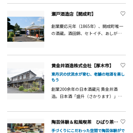
ど、お菓子に触れる楽しさや、工場生
研修やインセンティブ旅行、団体利用
産の面白さ、焼き立ての美味しさを体
にも最適です。 本プログラムはユニー
瀬戸酒造店【開成町】
験できます。」
クベニューとして商品化しておりま
す。詳細は、下段のタリフをダウンロ
創業慶応元年（1865年）、開成町唯一
ードのうえご確認ください。
の酒蔵。酒田錦、セトイチ、あしがり
郷の3ブランドを軸に日本酒のよろこび
を広げています。敷地内は
SakeTerraceとして「角打ち」が楽し
める【Niwa】、直売所で買ったお酒を
黄金井酒造株式会社【厚木市】
飲むことができる【Hiroba】など気軽
東丹沢の伏流水が育む、老舗の地酒を楽し
に訪れることができます。蔵直営のキ
もう
ッチンカー【SakeBar】の営業日には
創業200余年の日本酒蔵元 黄金井酒
さらに多くのお酒を楽しむことができ
造。日本酒「盛升（さかります）」の
ます。また蔵のすぐ近くにある街の重
蔵元です。自然豊かな厚木市の七沢温
要文化財にも指定されている古民家
泉入口に酒蔵を構え、東丹沢山麓の名
『瀬戸屋敷』の見学もおすすめです。
水と厳選した酒米を使用した日本酒を
陶芸体験＆和風喫茶 ひばり茶寮【座間市】
製造しています。この他にも、焼酎、
手づくりにこだわった空間で陶芸体験がで
クラフトビール「さがみビール」、ク