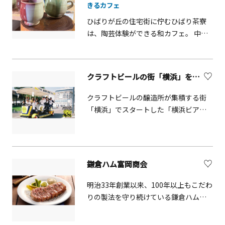
きるカフェ
ラフトジン、リキュールなど地元原料
ひばりが丘の住宅街に佇むひばり茶寮
を使用した数多くの商品を製造してい
は、陶芸体験ができる和カフェ。 中央
ます。敷地内には売店があり、買い物を
林間にある「日本料理 雅」のオーナー
楽しめます。また、試飲付の酒蔵見学
がプロデュース。 DIYでリノベーション
も実施しています（6名以上、要予約、
した和空間で、試行錯誤の末に完成さ
詳細はHP参照ください）。
クラフトビールの街「横浜」を最大限楽しむ「横浜ビアバイク」
せた自家製のあんことプリンを、こだ
わりの器でいただく時間はとても贅沢
クラフトビールの醸造所が集積する街
です。 和風オムライスやパスタの食事
「横浜」でスタートした「横浜ビアバ
も予約にて楽しめます。 陶芸体験（電
イク」。2021年10月から開始したツア
動ろくろ、手びねり等）に年齢制限は
ーは今年で4年目を迎え、これまで約
ありませんので、お気軽に店舗へお問
2000名の方に体験頂く事が出来まし
い合わせください。 また、完成品の受
た。また、リピーターが続出するツア
鎌倉ハム富岡商会
け取りで来店した際に甘味等をオーダ
ー参加者の満足度は98.7%にも達して
ーすると、自分の作品で飲み物を提供
います。ビアバイクとは、自転車大国
明治33年創業以来、100年以上もこだわ
してもらえるサービスが受けられま
と呼ばれるオランダ発祥の「移動式ビ
りの製法を守り続けている鎌倉ハム富
す。 お一人で、ご友人と、ご家族との
アカウンター」です。国内で初めて運
岡商会。本社工場には、ブランド誕生
利用はもちろんですが、陶芸室とテラ
用を始めた横浜の「ビアバイクツーリ
ストーリーや歴史を知ることができる