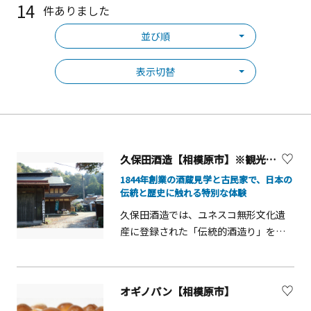
14
件ありました
並び順
表示切替
久保田酒造【相模原市】※観光事業者向けUV
1844年創業の酒蔵見学と古民家で、日本の
伝統と歴史に触れる特別な体験
久保田酒造では、ユネスコ無形文化遺
産に登録された「伝統的酒造り」を受
け継ぐ酒蔵内部をご見学いただけま
す。江戸時代より続く蔵の中を実際に
歩きながら、杜氏や蔵人が守り続けて
オギノパン【相模原市】
きた技と想い、そして&ldquo;本物の酒