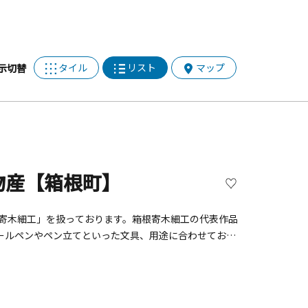
タイル
リスト
マップ
示切替
物産【箱根町】
ールペンやペン立てといった文具、用途に合わせてお選
商品をご用意しております。また、ご興味のある方に
露する実演も受け付けております。箱根芦ノ湖にお越し
工作もご予約受付中です。100 年以上の歴史を持つ