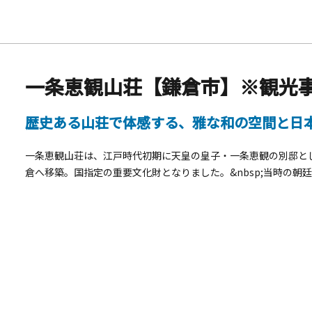
一条恵観山荘【鎌倉市】※観光事
歴史ある山荘で体感する、雅な和の空間と日
一条恵観山荘は、江戸時代初期に天皇の皇子・一条恵観の別邸と
倉へ移築。国指定の重要文化財となりました。&nbsp;当時の
「修学院離宮」に並ぶ貴重な遺構です。&nbsp;外観は田舎家
建具、モダンに描かれた杉戸絵など、皇族の洗練された美意識を
せる建物です。 体験プログラム A. 山荘見学体験（約1時間）通常は内部非公開の重要文化財を、案内人の解説付きで特
別に見学。建物内部に加え、庭園も含めた特別プログラムとしてご
レーション見学の後、抹茶点てを体験。和菓子とともに抹茶を味
す。 C. 茶の湯体験（約1時間50分）茶室にて本格的な茶の湯
の理解を深めます。 各プランは単独での実施のほか、「A.山荘見
も可能です。 本プログラムは、ユニークベニューとして商品化