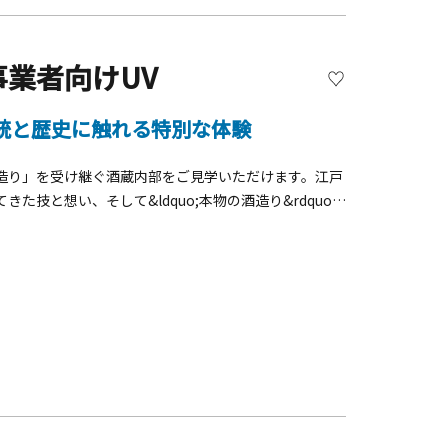
業者向けUV
伝統と歴史に触れる特別な体験
造り」を受け継ぐ酒蔵内部をご見学いただけます。江戸
と想い、そして&ldquo;本物の酒造り&rdquo;
864年（元治元年）築の古民家へご案内。昭和初期まで
の空間、堂々とした柱や梁、屋久杉で造られた欄間な
イムスリップしたかのような、懐かしくも凛とした空気
。※運が良ければ、古民家に伝わる&ldquo;座敷童
試飲（おつまみセット付）（所要約1.5時間）歴史・建築・
ションで、古民家の広間貸切も対応可能です。企業研修
はユニークベニューとして商品化しております。詳細は、