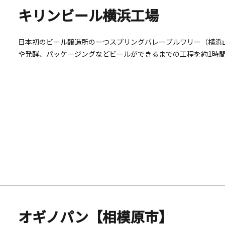
キリンビール横浜工場
日本初のビール醸造所の一つスプリングバレーブルワリー（横浜
や発酵、パッケージングなどビールができるまでの工程を約1時
来立てビールを試飲いただく中で「一番搾り」をもっとおいしく
の大人が楽しめるツアーとなっている。ツアーだけでなく、工場
学は要予約。
オギノパン【相模原市】