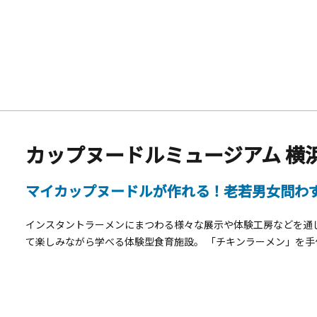
「秘密箱」は、釘も鍵も錠も使われていないのに、普通には開け
を順番通りに動かしていかなければなりません。体験工作では、
秘密箱を作ることができます。過去の名工になったつもりで秘密
てはいかがでしょうか？
カップヌードルミュージアム 横
マイカップヌードルが作れる！老若男女問わ
インスタントラーメンにまつわる様々な展示や体験工房などを通
て楽しみながら学べる体験型食育施設。 「チキンラーメン」を手
デザインしたカップにお好きなスープと具材をトッピングして、
る「マイカップ ヌードル ファクトリー」、アジアのナイトマー
味わうことができる「NOODLE BAZAAR」など、お楽しみがい