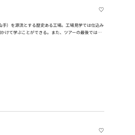
山手）を源流とする歴史ある工場。工場見学では仕込み
間かけて学ぶことができる。また、ツアーの最後では出
楽しむための方法を知ることができるなど、ビール好き
内の庭園では四季折々の植物を楽しむこともできる。見