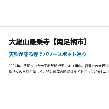
大雄山最乗寺【南足柄市】
天狗が守る寺でパワースポット巡り
1394年、曹洞宗の禅僧了庵慧明禅師により開山。曹洞宗の修行
季折々の自然が美しく、特に紅葉の時期はライトアップが楽しめ
予約）。天狗伝説があり、境内の御真殿には世界一大きな鉄下駄