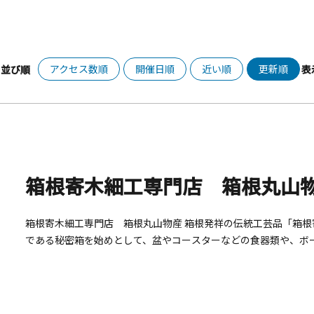
アクセス数順
開催日順
近い順
更新順
並び順
表
箱根寄木細工専門店 箱根丸山
箱根寄木細工専門店 箱根丸山物産 箱根発祥の伝統工芸品「箱根寄木細工」を扱っております。箱根寄木細工の代表作品
である秘密箱を始めとして、盆やコースターなどの食器類や、ボ
び頂ける小物入れや引き出しなど、美しい寄木に彩られた様々な
は、箱根寄木細工の製作工程や秘密箱・からくり箱の開け方を披
の際には、是非当店で名工の逸品をご堪能くださいませ。 箱根からくり美術館 過去の名工が製作した秘密箱の数々を展
示している美術館。 さらに、HPの予約フォームにて秘密箱の体験