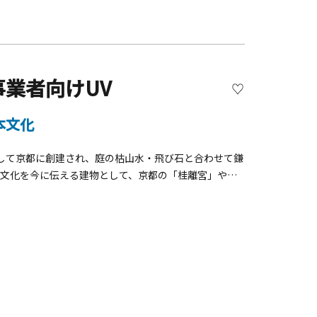
業者向けUV
本文化
して京都に創建され、庭の枯山水・飛び石と合わせて鎌
朝廷文化を今に伝える建物として、京都の「桂離宮」や
風ながら自然の形を生かした建材の数々と細工のなされた
感じる趣向が随所に盛り込まれた、風雅な好みを感じさ
案内します。 B.抹茶点て体験（約1時間）デモンスト
わい、日本文化に触れるひとときをお楽しみいただけま
を体験。歴史や作法の解説を交えながら、日本の伝統文化へ
学体験＋B.抹茶点て体験」のセットプランとしての実施
しております。詳細は、下記タリフをダウンロードのうえ