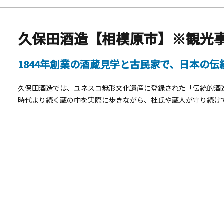
ご確認ください。
久保田酒造【相模原市】※観光事
1844年創業の酒蔵見学と古民家で、日本の
久保田酒造では、ユネスコ無形文化遺産に登録された「伝統的酒
時代より続く蔵の中を実際に歩きながら、杜氏や蔵人が守り続けてきた技
の空気を肌で感じていただけます。 見学後は、蔵に併設された1
養蚕が営まれていた趣深い建物で、約100畳の広々とした畳敷き
ど、当時の面影を今に伝えています。まるで200年前の日本にタ
の中で、日本酒の試飲（おつまみセット付）をお楽しみいただきます
&rdquo;に出逢えるかもしれません。 プログラム 酒造見学と
文化・味覚を一度に体感できる、価値ある体験プログラム。オプ
やインセンティブ旅行、団体利用にも最適です。 本プログラム
下段のタリフをダウンロードのうえご確認ください。