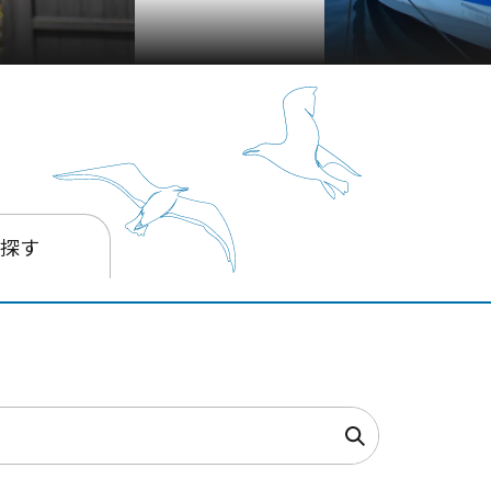
釣り船・丸十丸
を探す