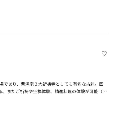
道場であり、曹洞宗３大祈祷寺としても有名な古刹。四
る。またご祈祷や坐禅体験、精進料理の体験が可能（要
が祀られている。