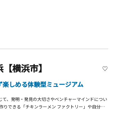
られないふしぎな箱。開くためには箱に隠された仕掛け
バラバラになっている6つのパーツを上手く組み立て、
箱の仕掛けを解き明かし、自分だけの秘密箱を作ってみ
浜【横浜市】
ず楽しめる体験型ミュージアム
じて、発明・発見の大切さやベンチャーマインドについ
作りできる「チキンラーメン ファクトリー」や自分で
世界で一つだけの「カップヌードル」を作ることができ
ケットをイメージした空間で、世界中のさまざまな麺を
っぱい！