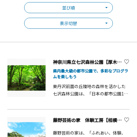
並び順
表示切替
神奈川県立七沢森林公園【厚木市】
県内最大級の都市公園で、多彩なプログラ
ムを楽しもう
東丹沢前面の丘陵地の森林を活かした
七沢森林公園は、「日本の都市公園100
選」に選ばれ、春のシャクナゲと新
緑、森に囲まれた広場でのバーベキュ
ー、秋の紅葉、森林浴やウォーキング
藤野芸術の家 体験工房【相模原市】
などのほか、陶芸やクラフト、アルプ
ホルンの演奏会など、森を背景とした
藤野芸術の家は、「ふれあい、体験、