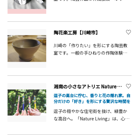
ナル陶器・プレゼント・引き出物・お
祝いの作成依頼等も受け付けていま
す。
陶花楽工房【川崎市】
川崎の「作りたい」を形にする陶芸教
室です。一般の手ひねりの作陶体験も
可能で、武蔵小杉駅からも徒歩6分と好
アクセスです。
湘南の小さなアトリエ Nature Living【逗子市】
逗子の高台に佇む、香りと花の隠れ家。自
分だけの「好き」を形にする贅沢な時間を
逗子の穏やかな住宅街を抜け、緑豊か
な高台へ。「Nature Living」は、心地
よい風と植物の香りに包まれた、完全
予約制のプライベートサロンです。こ