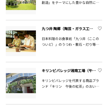
楽しみや癒しを手軽に楽しむことがで
創造」をテーマにした豊かな自然に恵
きる公園です。おおやま広場から見る
まれた芸術体験施設です。気軽に陶芸
相模の霊峰「大山」の眺望も素晴らし
や木工、ガラス工芸等の芸術体験がで
く、近傍の七沢温泉と併せ、みどりと
きる体験工房とファミリー・グルー
人の生活が調和した里山の持つ魅力に
プ・団体でもご利用できる宿泊室、そ
九つ井 陶郷（陶芸・ガラス工房）【横浜市】
どっぷりと浸ることができます。【あ
してスタジオ・ ホールもあり音楽、
じさい階段】場所：神奈川県厚木市上
劇、ダンス等の日帰り練習や合宿にも
日本料理のお食事処「九つ井（ここの
古沢955-1 七沢森林公園内 森のアト
適しています。〔木の工房〕では、木
ついど）」のうつわ・敷石・灯り等を
リエ雨上がりのしっとりとした空気の
工クラフトやくっつき自由工作、[土の
制作する工房「陶郷（すえのさ
中、あじさいが咲き誇る小径。水滴を
工房]では手びねりや絵付け、[自由工
と）」。緑に囲まれた工房で「吹きガ
まとった花びらが光をうけてきらめく
房]ではサンドブラストなどのガラス工
ラス体験」「陶芸体験」を楽しめま
姿は、まるで宝石のよう。日差しを避
芸を楽しめます。大人から子どもまで、
す。同敷地内には作品を展示販売して
け、木陰の階段に一歩足を踏み入れれ
キリンビバレッジ湘南工場（午後の紅茶ツアー）【寒川町】
初めてでも専門の指導スタッフがいる
いるギャラリーがあります。
ば街の喧騒を忘れ、ありのままの自分
ので安心です。季節限定の体験メニュ
キリンビバレッジを代表する商品ブラ
の心もあじさいの花の一部になったよ
ーもお楽しみに。併設されている宿泊
ンド「キリン 午後の紅茶」のおいし
うな癒しの空間。心の奥まで満たして
室に泊まってじっくり取り組んだり、
さの秘密を体感できるツアーです。臨
くれる特別な時間をお届けします。
日帰りで気軽に立ち寄ってもOK!音楽ス
場感のある映像や様々な体験で、大人
タジオやホールでは、趣味などの活動
も子供もお楽しみいただけます。※湘
に最適です。