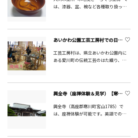
て問題ないです。対象年齢は2歳から！
は、漆器、盆、椀など各種取り扱って
尖ったガラスなどもご用意しているの
おり、汁椀、皿盒、ボール等の研ぎ出
で、小さなお子様をお連れのお客様は
しの体験を実施しています。水ペーパ
お子様から目を離さないようお願いし
ーを用い、世界で一つだけのオリジナ
ます。滞在時間は1時間です。
ルの模様の品物を制作できます。品物
あいかわ公園工芸工房村での日本の伝統工芸体験【愛川町】
は、当日、お持ち帰りになりそのまま
ご家庭でお使いになれます。
工芸工房村は、県立あいかわ公園内に
ある愛川町の伝統工芸のはた織り、藍
染め、紙すき、陶芸、木竹工、が体験
できる施設です。普段なかなか触れる
ことのできないはた織り機や、陶芸ろ
くろなどが体験でき、様々な自分だけ
興全寺（座禅体験＆見学）【寒川町】
のオリジナル作品を作る楽しみがあり
ます。また、伝統工芸にや歴史につい
興全寺（高座郡寒川町宮山1785）で
て楽しく知識を深めることができま
は、座禅体験が可能です。英語での対
す。
応も可能です。戦国時代末期に創建さ
れ、ご本尊は桃山時代の作です。境内
には相模子安地蔵尊、とんがらし地蔵