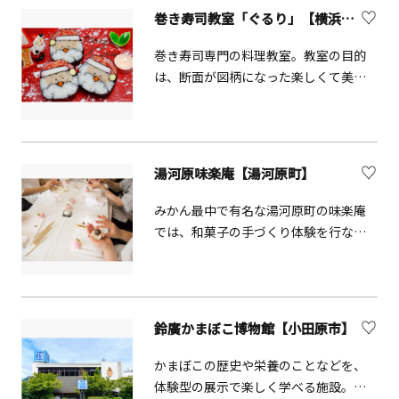
こで楽しめるのは、天然のアロマやド
巻き寿司教室「ぐるり」【横浜市】
ライフラワーを使った、心ときめくも
のづくり体験。数十種類のエッセンシ
巻き寿司専門の料理教室。教室の目的
ャルオイルから自分だけの香りを調合
は、断面が図柄になった楽しくて美味
する「アロマ香水」をはじめ、透明な
しい「絵巻き寿司」の作り方を、たく
ボトルに花々の彩りを浮かべる「ハー
さんの子供たちや世界中の人たちに伝
バリウム」や、花材を自由に閉じ込め
えていくこと。 これまで100点を越え
る「フラワーキャンドル」など、感性
るレシピが考案され、教室で発表され
湯河原味楽庵【湯河原町】
を研ぎ澄ませて世界にひとつだけの作
てきました。
品を生み出せます。初心者でも、認定
みかん最中で有名な湯河原町の味楽庵
資格を持つ講師が丁寧にサポートして
では、和菓子の手づくり体験を行なっ
くれるため安心です。レッスンは少人
ています。
数制で、友人同士やカップル、1人でも
気兼ねなく過ごせるアットホームな雰
囲気が魅力。完成後は、作品を眺めな
がらゆったりとしたティータイムも楽
鈴廣かまぼこ博物館【小田原市】
しめます。日常の喧騒を離れ、湘南の
かまぼこの歴史や栄養のことなどを、
やさしい時間の中で、日々の暮らしを
体験型の展示で楽しく学べる施設。ガ
彩る、あなただけの一品をつくってみ