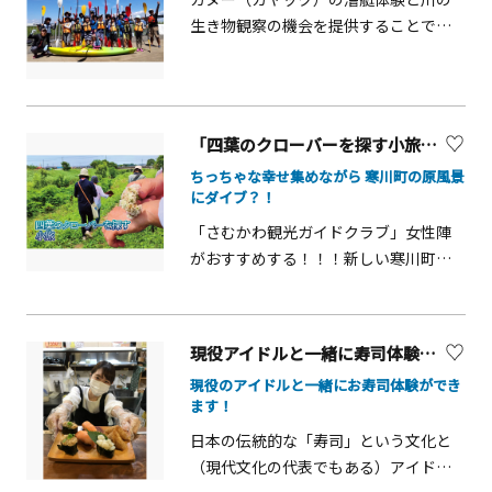
を積極的に開催しており、不定期でハ
生き物観察の機会を提供することで、
ーブティー付きの夜坐＆瞑想体験も行
町の特徴を活かしたスポーツの振興及
っています。非日常感あふれる夜の古
び自然環境意識の啓発並びに児童生徒
刹で、日頃の悩みから解き放たれる瞬
の健全育成を図ります。
間を体感してみてください。イベント
「四葉のクローバーを探す小旅」【寒川町】
詳細 予約サイト
Otonamihttps://otonami.jp/experien
ちっちゃな幸せ集めながら 寒川町の原風景
にダイブ？！
ces/kongoji-moonlight/
「さむかわ観光ガイドクラブ」女性陣
がおすすめする！！！新しい寒川町の
お散歩コースができました♬その名も
「四葉のクローバーを探す小旅」 寒川
町の豊かな実りを支える用水路や野鳥
現役アイドルと一緒に寿司体験（天然素材蔵）【川崎市】
のさえずり絶えない目久尻川沿いのや
現役のアイドルと一緒にお寿司体験ができ
わらかな土の道を歩きましょう♬ 足元
ます！
の小さな草花を辿りながら歩けば、ノ
日本の伝統的な「寿司」という文化と
スタルジックで涼やかな風景に出会え
（現代文化の代表でもある）アイドル
ます。 ルートにはシロツメクサがたく