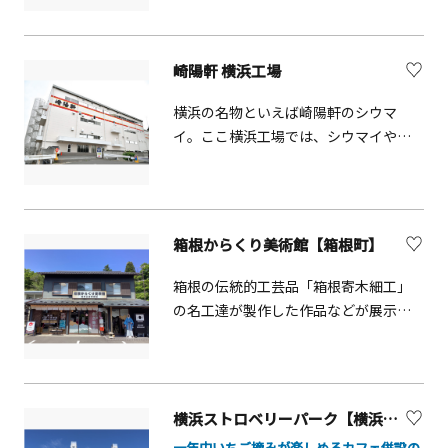
の茅葺きの茶室「夢窓庵」がありま
す。通常は非公開。月一回、お抹茶と
上生菓子をお出しする茶室公開イベン
崎陽軒 横浜工場
トがあり、この日はご自由に見学して
いただけます（予約制）。各種茶会
横浜の名物といえば崎陽軒のシウマ
や、茶道初心者のための体験会、和の
イ。ここ横浜工場では、シウマイやお
お稽古など、ホームページやSNSでお知
弁当の製造ラインを見学することがで
らせしています。少人数での茶道体験
きます。約90分の見学コースでは、日
やインバウンド茶会などのご相談にも
本で人気の「駅弁」の歴史や、人気の
応じます。
シウマイ弁当のひみつを知ることがで
箱根からくり美術館【箱根町】
きます。また、ガラス越しに貴重な製
造工程も見ることができます。ここで
箱根の伝統的工芸品「箱根寄木細工」
しか体験できないことを皆で楽しんで
の名工達が製作した作品などが展示さ
ください。また、工場内にはプチミュ
れている美術館。展示室内には秘密箱
ージアムショップがあり、できたての
等の仕掛けがある作品を実際に触って
シウマイなどを食べたり、お土産を購
遊ぶことも。職人と知恵比べしてみま
入できたりします。
せんか？秘密箱、コースター、電車型
横浜ストロベリーパーク【横浜市鶴見区】
の貯金箱などの箱根寄木細工の体験工
一年中いちご摘みが楽しめるカフェ併設の