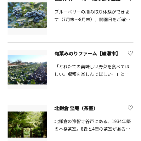
ブルーベリーの摘み取り体験ができま
す（7月末～8月末）。開園日をご確認
のうえ、家族揃ってお出かけ下さい。
旬菜みのりファーム【綾瀬市】
「とれたての美味しい野菜を食べてほ
しい。収穫を楽しんでほしい。」とい
う思いから生まれた収穫体験型農園で
す。園内いっぱいに展開している、こ
だわりをもって育てられた野菜や果実
を、自分の手で収穫して食べると、い
北鎌倉 宝庵（茶室）
つもと違う美味しさに感動できるはず
です。野菜の直売所もあります。
北鎌倉の浄智寺谷戸にある、1934年築
の本格茶室。8畳と4畳の茶室がある
「常安軒」と、世界最小サイズの2畳弱