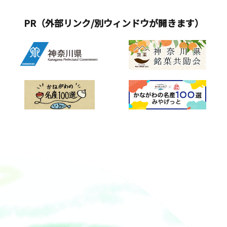
始※開始時刻の5分前にいちごハウスの
中にお集まり下さい〇所要時間：30分
PR（外部リンク/別ウィンドウが開きます）
〇料金：いちご摘み取りお一人様１カ
ップ 税込2,500円（摘み取り用カップ：
約300ｇ）未就学児は無料（入場カップ
は無し）※摘み取り用カップが必要な
人数分をご予約ください。※食べ放題
ではございませんのでご了承くださ
い。〇品種：ペチカほのか（濱瑞：は
まみずき）、よつぼし、かおりの、ベ
リーポップすず※摘み取れる品種につ
いては、季節等により変わります。