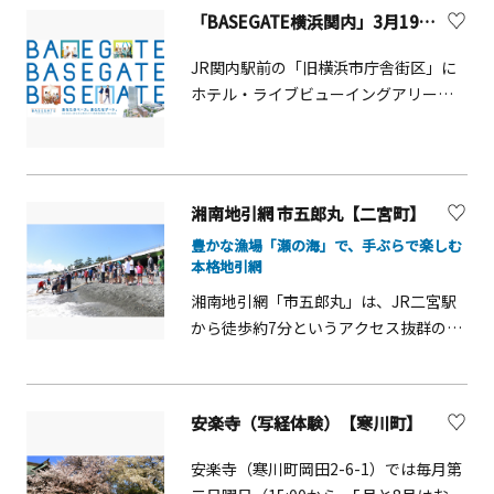
南工場のツアーには、工場内の製造ラ
「BASEGATE横浜関内」3月19日（木）開業！
イン見学はございません。
JR関内駅前の「旧横浜市庁舎街区」に
ホテル・ライブビューイングアリー
ナ・商業・オフィスが一体となった大
規模複合街区 「BASEGATE横浜関内
&nbsp;」が、3月19日（木）にグラン
ドオープンします。 商業エリアには初
湘南地引網 市五郎丸【二宮町】
出店・新業態を含む全55店舗がオープ
豊かな漁場「瀬の海」で、手ぶらで楽しむ
ン。「スタジアム横バル街」では横浜
本格地引網
発祥の食文化や県産食材、多彩なグル
湘南地引網「市五郎丸」は、JR二宮駅
メが楽しめます。また、「有隣堂」が
から徒歩約7分というアクセス抜群のロ
手がける文化拠点は、書店を核に、コ
ケーションで地引網体験ができるスポ
ワーキング＆ラウンジ、ギャラリー＆
ット。人気の「貸切地引網」は1日2グ
ショップ、雑貨、食品、飲食が連なり
ループ限定で、屋根付きのプライベー
ます。さらにDeNA が手がける没入型体
安楽寺（写経体験）【寒川町】
トエリアで落ち着いて楽しめるのが特
験施設 「ワンダリア横浜 Supported by
徴です。二宮沖は、プランクトンが多
Umios 」では、臨場感のある映像で演
安楽寺（寒川町岡田2-6-1）では毎月第
く発生する大陸棚「瀬の海」と呼ばれ
出された、緑豊かな森林や神秘的な深