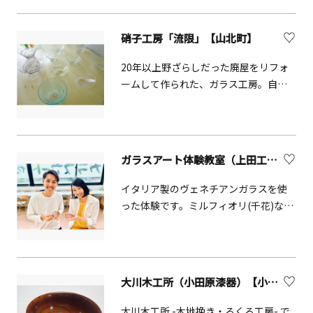
「Lydlys」の開放的な空間が広がってい
ます。ここは、洗練されたデザインを
硝子工房「流限」【山北町】
発信するジュエリーブランドの拠点。
人気のワークショップでは、プロが使
20年以上野ざらしだった廃屋をリフォ
う本格的な工具を使い、自分だけの手
ームして作られた、ガラス工房。自ら
打ちリングやバングル作りを楽しめま
選んだ色とりどりのガラスを吹いてグ
す。職人の丁寧なサポートのもと、金属
ラスを作るガラス吹き体験は、一から
の表面に模様を打ち込む繊細な工程に
丁寧に教えてくれるので小さい子供で
没頭するひととき。トントンと響く心
も気軽に楽しめます。海外からのお客
ガラスアート体験教室（上田工芸ガラスアート）【箱根町】
地よいリズムとともに、世界にひとつ
様も、手取り足取り教えてくれるので
の宝物が形になっていく過程こそが、
是非挑戦してみてください。制作した
イタリア製のヴェネチアンガラスを使
この場所ならではの贅沢な体験です。
グラスは、よく冷ます作業があるので
った体験です。ミルフィオリ(千花)など
完成したジュエリーを身につけたら、
翌日から持ち帰ることができます。
種類豊富なガラスをベースとなる板ガ
そのまま海へ出かけてみませんか。徒
ラスに好きなようにのせていく、簡単
歩ですぐの一色海岸で、夕陽に照らさ
な体験です。できた作品は一度お預か
れて輝くリングを眺めれば、葉山での
りして専用電気釜で焼いてから後日発
美しい記憶がいつまでも鮮やかに心に
大川木工所（小田原漆器）【小田原市】
送となります。道具は全てこちら用意
残ります。
しているので手ぶらでお越しいただい
大川木工所 -木地挽き・ろくろ工房- で