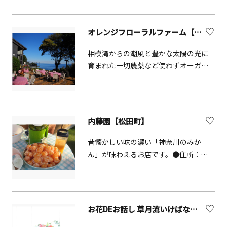
文化を掛け合わせて、今までにない全
さん！ 四葉のクローバーを探しなが
く新しい体験型イベントを提供してい
ら、花や草を編みながら、遠く富士山
ます。※原則貸し切り営業となります。
や大山を眺めて、こころゆくまま お
オレンジフローラルファーム【真鶴町】
小さなお子様、海外の方、障碍者そし
散歩へ♪※下のリンクから寒川町観光
て、人とのコミュニケーションが苦手
協会ＨＰ「四葉のクローバーを探す小
相模湾からの潮風と豊かな太陽の光に
な方でも参加する事ができます。※ビ
旅」ページに掲載の、webマップをご
育まれた一切農薬など使わずオーガニ
ジネス利用も可ライブハウスに行くの
覧ください。
ック栽培を実践している果樹園です。
は抵抗がある。年齢制限で入れない。
11月下旬から6月上旬にかけてレモン狩
密集が心配。。。という方でも、安心
り、甘夏みかん狩り、BBQなどお楽し
して優しい空間と、楽しい時間を共有
みいただけます。併設されているCafe
内藤園【松田町】
する事が出来ます。
Farm to Dishでは農園のフレッシュな
オーガニック柑橘類や野菜、そして真
昔懐かしい味の濃い「神奈川のみか
鶴近海の鮮魚や近隣の美味しい素材を
ん」が味わえるお店です。●住所：神
楽しんでいただけます。どちらもゆっ
奈川県足柄上郡松田町松田惣領字西平
くりとした時間をお過ごしいただきた
畑2969-9
いので予約制となっております。詳細
はHPでご確認をおねがいいたします。
お花DEお話し 草月流いけばなスタジオfworks【横浜市】