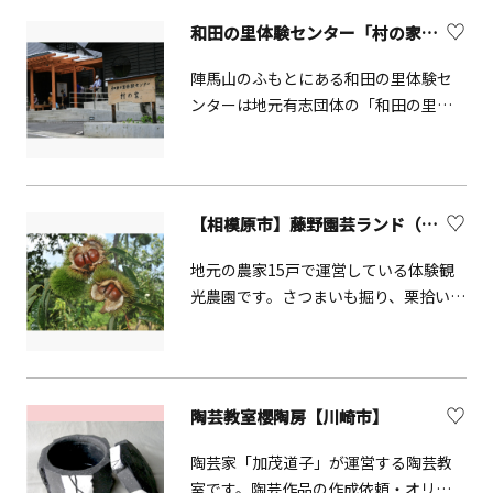
（別名いぼとり地蔵）、町指定重要文
和田の里体験センター「村の家」【相模原市】
化財である宝篋印塔などがあります。
陣馬山のふもとにある和田の里体験セ
ンターは地元有志団体の「和田の里み
ちくさの会」の素朴なおもてなしが人
気です。地域資源を生かした小学生対
象の竹細工体験やうどん打ちなど季節
に応じた豊富な体験イベントが用意さ
【相模原市】藤野園芸ランド（収穫体験）
れています。
地元の農家15戸で運営している体験観
光農園です。さつまいも掘り、栗拾い、
しいたけ狩りなど、豊かなふるさと体
験が楽しめます。
陶芸教室櫻陶房【川崎市】
陶芸家「加茂道子」が運営する陶芸教
室です。陶芸作品の作成依頼・オリジ