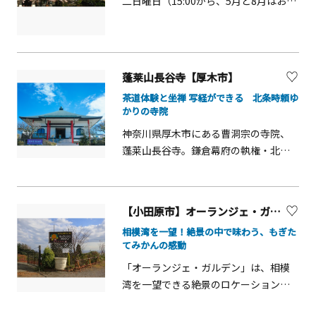
二日曜日（15:00から、5月と8月はお休
る豊かな漁場。地引網漁は、漁師が約
海などテーマの異なる6つのゾーンで、
み）に写経体験をすることができま
300m沖に網を仕掛けた後、二手に分か
生き物や自然との出会いを体験できま
す。椅子席もいくつか用意があります
れて綱引きの要領で両端のロープをゆ
す。歴史を受け継ぐこの街区から、横
ので、正座が苦手な方も安心してお越
っくりと引いて魚を漁獲します。綱引
浜の新たな賑わいが始まります。
しください。当寺は養老年間の建立と
蓬莱山長谷寺【厚木市】
きの要領でロープを引くだけなので、
伝えられており、本尊大日如来像は平
子どもも簡単！丁寧に説明してもらえ
茶道体験と坐禅 写経ができる 北条時頼ゆ
安期の仏像です。古からの祈りの力に
かりの寺院
るので、はじめてでも安心です。人気オ
包まれてみませんか。
プション「手ぶらでバーベキュー」と
神奈川県厚木市にある曹洞宗の寺院、
セットで申し込めば、獲れた魚をその
蓬莱山長谷寺。鎌倉幕府の執権・北条
場でいただくことも！食材の準備、器
時頼公が厄除けを願い再建したと伝わ
材のセッティング、火起こし、後片付
る歴史ある寺院で、火災による再建を
けまですべてやってもらえるので、調
重ねながら地域の祈りの場として守ら
【小田原市】オーランジェ・ガルデン（みかん狩り）
理（焼く作業）に専念すればOKなのも
れてきました。境内は高台に位置し、
嬉しいポイント。「貸切地引網」は基
相模湾を一望！絶景の中で味わう、もぎた
晴れた日には大山を望む景色が広が
てみかんの感動
本30名～ですが、別途、毎朝漁師さん
り、四季折々の自然を感じながら静か
が行っている地引網漁を一緒に体験す
「オーランジェ・ガルデン」は、相模
な時間を過ごすことができます。
ることも可能。観光用のプログラムで
湾を一望できる絶景のロケーションが
&nbsp;また、本堂にて裏千家の茶道体
はなく、実際の漁に同行させてもらえ
魅力の果樹園です。青い海と空のもと、
験や曹洞宗の坐禅,写経,寺ヨガなど、非