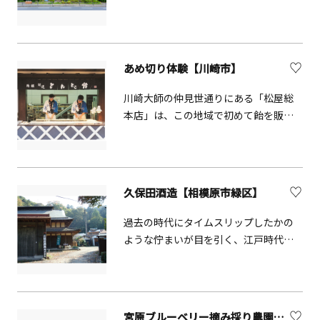
ラス越しにかまぼこ職人の技を見学で
ませんか。
き（水曜休）、職人指導による、かま
ぼこ・ちくわ手づくり体験教室も開催
しています（要予約）。
あめ切り体験【川崎市】
川崎大師の仲見世通りにある「松屋総
本店」は、この地域で初めて飴を販売
した老舗の店舗です。柔らかく、長い
棒状の飴を「とんとこ、とんとこ」の
リズムに乗せて小さく切っていく「と
んとこ飴切り」の体験ができます。簡
久保田酒造【相模原市緑区】
単そうで難しく、ついつい熱中してし
まいます。
過去の時代にタイムスリップしたかの
ような佇まいが目を引く、江戸時代か
ら続く老舗の蔵元です。蔵見学や試飲
販売を行っています。
宮原ブルーベリー摘み採り農園【藤沢市】