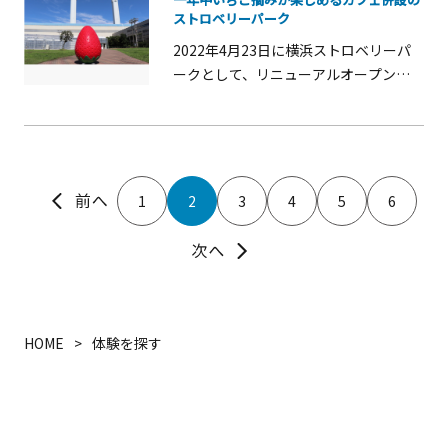
作もあります。
ストロベリーパーク
2022年4月23日に横浜ストロベリーパ
ークとして、リニューアルオープンし
ました。土日祝のみ営業の完全予約制
で、季節を問わず、みずみずしくておい
しいいちごを召し上がっていただけま
す。 カフェも併設しており、施設で採
れたいちごを使用して、いちごジュー
1
2
3
4
5
6
ス、いちごパフェなども堪能できま
す。 横浜ストロベリーパークのいちご
は、障がいのある方が、いちご栽培専
門家の指導の下、一粒一粒、丁寧に育
てております。みなさまのお越しを笑
顔でお待ちしております。 いちご摘み
HOME
体験を探す
の概要〇営業日：土・日・祝のみ〇事
前予約制（下段の予約サイトにてご予
約ください。）〇時間：①11:00開始
②12:30開始 ③13:30開始 ④14:30開