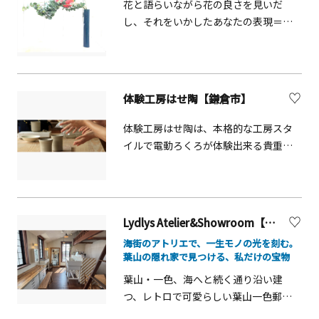
花と語らいながら花の良さを見いだ
し、それをいかしたあなたの表現＝
『いけばな』を創り出します。感じ方
も表現の仕方も十人十色。一つとして
同じ表現にはなりません。花をいける
ことを通して心を解き放ち、自分の想
体験工房はせ陶【鎌倉市】
いを十分に表現することで他者への思
いやりや関わり方など、より良いコミ
体験工房はせ陶は、本格的な工房スタ
ュニケーションのヒントを見出せま
イルで電動ろくろが体験出来る貴重な
す。いけばなを体験することで、日本の
場です。ろくろの動かし方から、希望
四季折々の花に触れる事ができます。
に合わせた焼き物の形など、講師が丁
また、少ない本数を見つめることで植
寧に教えてくれるので初心者でもオリ
物の空間の美しさを味わう事ができま
ジナル品を一時間程で作ることができ
Lydlys Atelier&Showroom【葉山町】
す。
ます。完成したオリジナル焼き物は乾
海街のアトリエで、一生モノの光を刻む。
燥して焼いた後に郵送で送ってくれま
葉山の隠れ家で見つける、私だけの宝物
す。
葉山・一色、海へと続く通り沿い建
つ、レトロで可愛らしい葉山一色郵便
局。そのビルの3階へ上ると、アトリエ