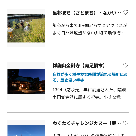
るので、漁業をより身近に感じること
低農薬で美味しいみかんや季節に応じ
日常の体感ができるプログラムを実施
ができます。1人から予約できるので、
た様々な果物を栽培しています。人気
しています。観光とともに心身を整え
里都まち（さとまち）・なかい農作物収穫体験【中井町】
いつもと違う体験をしたい時にもおす
のみかん狩りは10月末～12月にかけて
る時間を過ごせる、体験型の寺院とし
すめです。
行われ、なんと園内食べ放題！3月～4
て親しまれています。
都心から車で1時間足らずとアクセスが
月は神奈川県特産のオリジナル品種
よく自然環境豊かな中井町で農作物の
「湘南ゴールド」狩りや、8月はブルー
収穫を体験していただくものです。田
ベリー狩りも提供しており、何度でも
畑では土や緑と触れ合いながら旬の農
訪れたくなるスポットです。園内で採
作物を収穫する喜びが味わえ、家庭で
れた果物は直売所で販売されており、
はお持ち帰りいただいた収穫物を調理
祥龍山金剛寺【南足柄市】
全国発送も可能。新鮮な果物だけでな
して食べることで食の大切さを学ぶこ
く、季節の草花も取り扱っています。
自然が多く穏やかな時間が流れる場所にあ
とができます。
る、歴史深い禅寺
1394（応永元）年に創建された、臨済
宗円覚寺派に属する禅寺。小さな境内
には枯山水や静岡の彫刻家・杉村孝氏
作が手がけた「わらべ地蔵」がありま
す。お寺をもっと身近に感じてほしい
わくわくチャレンジカヌー【寒川町】
と、一般向けに坐禅会や修行体験、季
節ごとに七夕や観月会などのイベント
カヌー（カヤック）の漕艇体験と川の