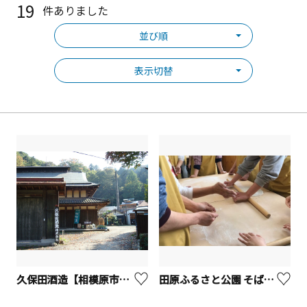
19
件ありました
並び順
表示切替
久保田酒造【相模原市】※観光事業者向けUV
田原ふるさと公園 そば処 東雲【秦野市】