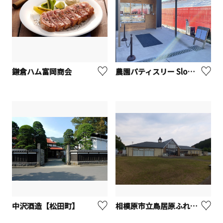
鎌倉ハム富岡商会
​農園パティスリー​ Slow Sweets（川崎市麻生区）
中沢酒造【松田町】
相模原市立鳥居原ふれあいの館