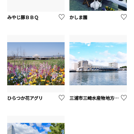
みやじ豚ＢＢＱ
かしま園
ひらつか花アグリ
三浦市三崎水産物地方卸売市場（みさき魚市場）