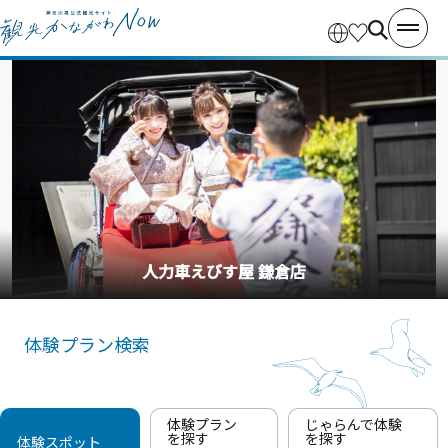
人力車えびす屋 鎌倉店
体験プラン検索
体験プラン
じゃらんで体験
を探す
を探す
体験スポット