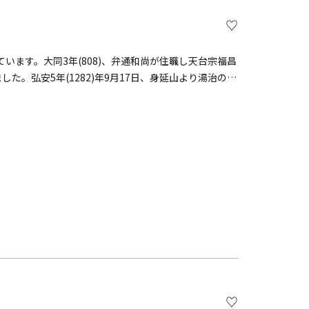
ています。大同3年(808)、弁通和尚が住職し天台宗福昌
た。弘安5年(1282)年9月17日、身延山より湯治のた
0日を経て瀬谷の地に着かれ明光寺に立ち寄られ御宿泊さ
を受けられ改宗し寺名を蓮昌山妙光寺と改称。正中2年
日に至ります。瀬谷八福神 大黒尊天をお祀りしています。