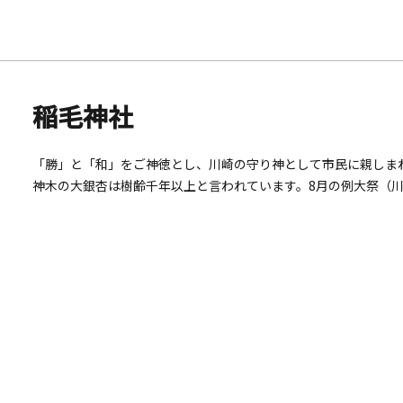
稲毛神社
「勝」と「和」をご神徳とし、川崎の守り神として市民に親しま
神木の大銀杏は樹齢千年以上と言われています。8月の例大祭（
す。境内には松尾芭蕉や正岡子規など川崎ゆかりの句碑や、小土