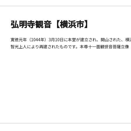
弘明寺観音【横浜市】
寛徳元年（1044年）3月10日に本堂が建立され、開山された、横
智光上人により再建されたものです。本尊十一面観世音菩薩立像
は大正4年（1915年）8月10日国宝に指定、昭和25年（1950