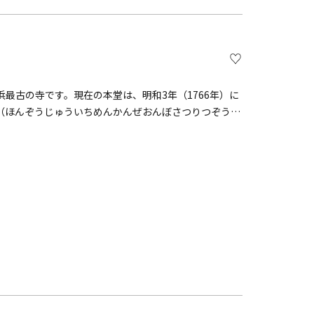
浜最古の寺です。現在の本堂は、明和3年（1766年）に
（ほんぞうじゅういちめんかんぜおんぼさつりつぞう）
年）8月29日 国指定重要文化財に指定されました。