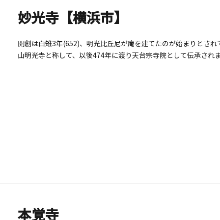
妙光寺【横浜市】
開創は白雉3年(652)、明光比丘尼が庵を建てたのが始まりとされ
山明光寺と称して、以後474年に渡り天台宗寺院として伝承されまし
め常陸国加倉井(水戸市加倉井町)を目指された日蓮大聖人が、1
れました。 時の住職文教阿闍梨は、日蓮大聖人による一夜の教化
(1325)鎌倉幕府の宗旨お改めにより、池上本門寺客末となり今
梵鐘（鎌倉時代）は、県重要文化財に指定されています。
本覚寺