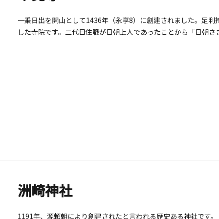
一乗日出を開山として1436年（永享8）に創建されました。足
した寺院です。二代目住職が日朝上人であったことから「日朝さ
蓮の遺骨を分けたため「東身延」とも呼ばれています。
洲崎神社
1191年、源頼朝により創建されたと言われる歴史ある神社です。