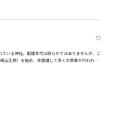
れている神社。創建年代は詳らかではありませんが、ご
川崎山王祭）を始め、年間通して多くの祭事が行われま
呂橋遺構など歴史・文化に関わる見所も多くあります。