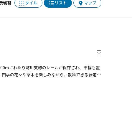
タイル
リスト
マップ
示切替
00ｍにわたり寒川支線のレールが保存され、車輪も置
。四季の花々や草木を楽しみながら、散策できる緑道で