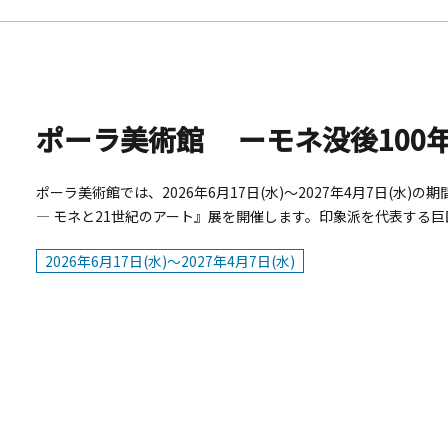
ポーラ美術館では、2026年6月17日(水)～2027年4月7日(水)
― モネと21世紀のアート』展を開催します。印象派を代表する
油彩画は、モネの初期から晩年の重要な作品を網羅するアジア最
2026年6月17日(水)～2027年4月7日(水)
ョンをすべて展観します。また、時代を映し出す最も鋭敏な「目」
「みる」という、私たちが世界に触れるためのはじまりの行為を
す。展覧会概要■会期：2026年6月17日（水）～ 2027年4月7
美術館 展示室1、2、4、アトリウム ギャラリー、ロビー、森の
ラ美術館■企画： 岩﨑余帆子（ポーラ美術館学芸課長）、鈴木