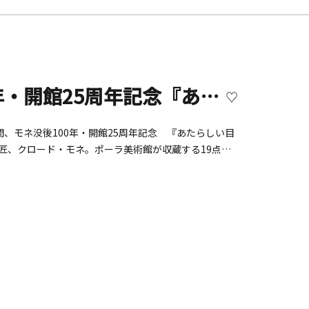
ポーラ美術館 ーモネ没後100年・開館25周年記念『あたらしい目ーモネと21世紀のアート』展
の期間、モネ没後100年・開館25周年記念 『あたらしい目
巨匠、クロード・モネ。ポーラ美術館が収蔵する19点の
大のコレクションです。本展では、この奇跡のコレクシ
 ― 国内外18組の現代作家たちのまなざしを通じて、
あらためて問い直しながら、モネの新しい地平を拓きま
日（水）※会期中無休（12月1日は休館）■会場： ポーラ
遊歩道■主催： 公益財団法人ポーラ美術振興財団 ポー
幸太（ポーラ美術館主任学芸員）