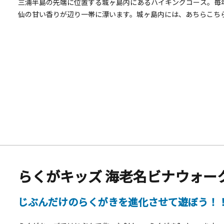
三浦半島の先端に位置する城ヶ島内にあるハイキングコース。毎
仙の甘い香りが辺り一帯に漂います。城ヶ島内には、あちらこちら
開花時期にあわせ水仙まつりも開催されるので、ぜひ訪れてみて
れてできた洞穴「馬の背洞門」、「恋する灯台」に認定されてい
寄りスポットがハイキングコース内に点在。また、冬から春にか
うに日光浴する姿を見ることもできます。ハイキングコース全長 
&rarr;②白秋詩碑・白秋記念館&rarr;③県立城ケ島公園&rarr;④
&rarr;⑦長津呂崎・長津呂の磯&rarr;⑧城ケ島灯台&rarr;⑨灘
らくがキッズ 海老名ビナウォー
じぶんだけのらくがきを進化させて遊ぼう！