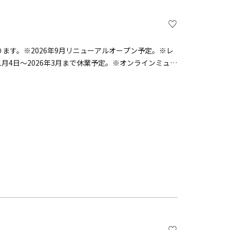
なります。※2026年9月リニューアルオープン予定。※レ
1月4日～2026年3月まで休業予定。※オンラインミュー
浦半島の東端、風光明媚な観音崎にある美術館です。多
にも選ばれた抜群の眺望が魅力です。有名シェフが総料