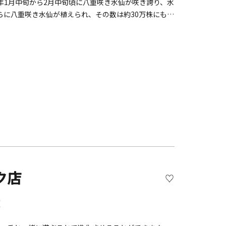
年1月中旬から2月中旬頃に八重咲き水仙が咲き誇り、水
に八重咲き水仙が植えられ、その数は約30万株にも!!
は。水仙ロードの他にも、長い年月をかけて海水で削ら
る2つの灯台「安房埼灯台」「城ケ島灯台」などの立ち
けては、越冬のためにやってきたウミウが気持ちよさそ
3～4ｋｍ 所要時間 2時間①白秋碑前バス停
安房埼灯台&rarr;⑤ウミウ展望台&rarr;⑥馬の背の洞門
ヶ崎の地層&rarr;⑩城ケ島バス停・渡船乗り場
ク店
！