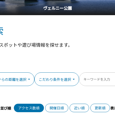
ヴェルニー公園
索
スポットや遊び場情報を探せます。
からの距離を選択
こだわり条件を選択
アクセス数順
開催日順
近い順
更新順
並び順
表