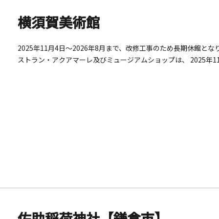
横須賀美術館
2025年11月4日～2026年8月まで、改修工事のため長期休館と
ストラン・アクアマーレ及びミュージアムショップは、 2025年1
ジアムショップにつきましては、休業期間中も営業自然豊かな三
彩な企画展のほか、環境と調和したユニークな建築と絶景美術館
理長のイタリアンレストランも人気です。
佐助稲荷神社【鎌倉市】