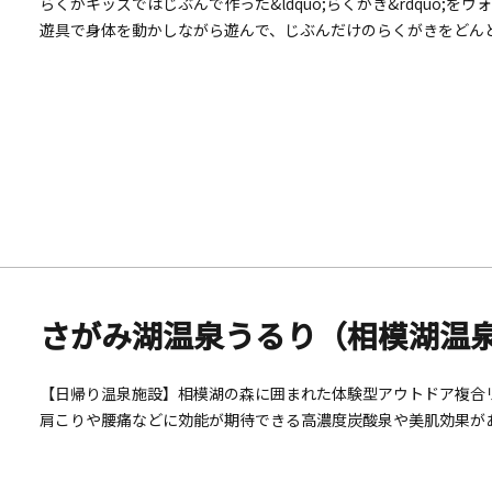
らくがキッズではじぶんで作った&ldquo;らくがき&rdquo;
遊具で身体を動かしながら遊んで、じぶんだけのらくがきをどん
&ldquo;おあそび広場&rdquo;もございます。ご家族でぜひ遊
さがみ湖温泉うるり（相模湖温
【日帰り温泉施設】相模湖の森に囲まれた体験型アウトドア複合リゾ
肩こりや腰痛などに効能が期待できる高濃度炭酸泉や美肌効果が