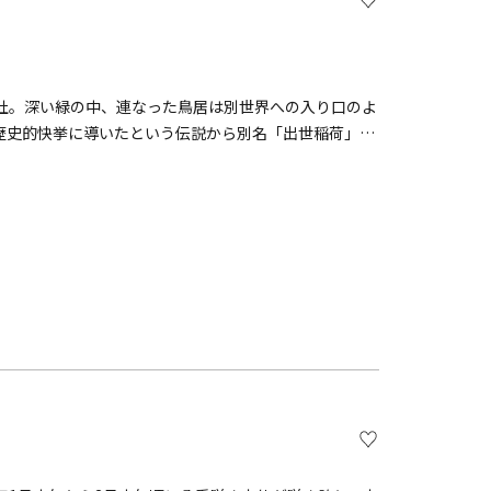
社。深い緑の中、連なった鳥居は別世界への入り口のよ
歴史的快挙に導いたという伝説から別名「出世稲荷」と
よると、源頼朝が「かくれ里の稲荷」と名乗る翁から夢
、「かくれ里の祠」を探し当て稲荷神社を再建させたと
、別名「出世稲荷」と呼ばれるようになりました。特筆
点です。ペットのお守りや絵馬、人形などの授与物があ