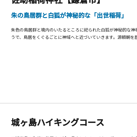
朱の鳥居群と白狐が神秘的な「出世稲荷」
朱色の鳥居群と境内のいたるところに祀られた白狐が神秘的な神
うで、鳥居をくぐるごとに神域へと近づいていきます。源頼朝を
呼ばれ、出世や開運のパワースポットとしても有名です。社伝に
のお告げで平家挙兵を促され、「壇之浦の戦い」で平家を滅ぼし
伝えられています。頼朝が征夷大将軍までのぼりつめたことから
すべきは全国でも珍しい、ペットの飼い主に寄り添う神社である
ります。
城ヶ島ハイキングコース