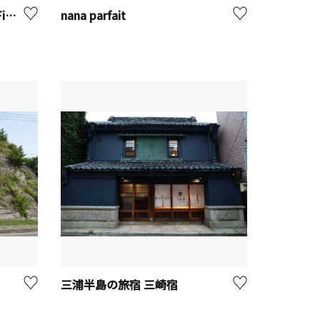
城ケ島海上イケス釣堀「J's Fishing」【三浦市】
nana parfait
三浦半島の旅宿 三崎宿