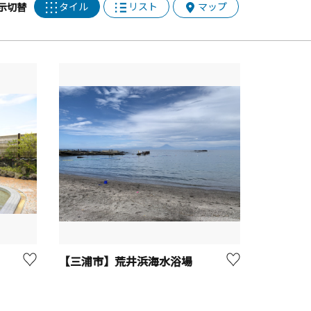
タイル
リスト
マップ
示切替
【三浦市】荒井浜海水浴場