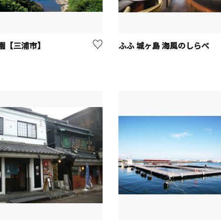
園【三浦市】
ふふ 城ヶ島 海風のしらべ