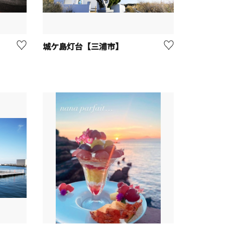
城ケ島灯台【三浦市】