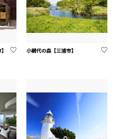
市】
小網代の森【三浦市】