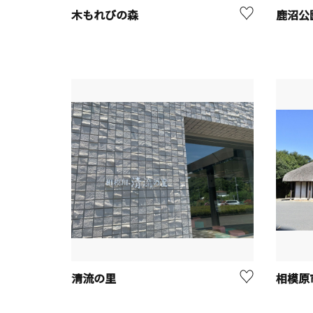
木もれびの森
鹿沼公
清流の里
相模原