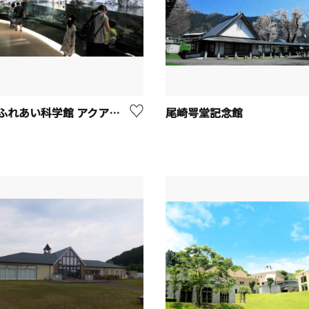
相模川ふれあい科学館 アクアリウムさがみはら【相模原市】
尾崎咢堂記念館