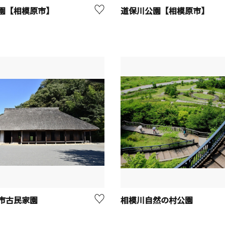
園【相模原市】
道保川公園【相模原市】
市古民家園
相模川自然の村公園