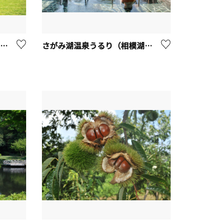
藤野芸術の家 体験工房【相模原市】
さがみ湖温泉うるり（相模湖温泉）