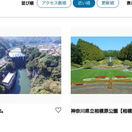
アクセス数順
近い順
更新順
並び順
表
ム