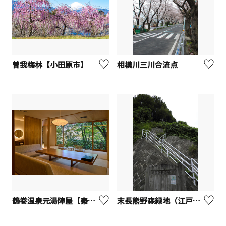
曽我梅林【小田原市】
相模川三川合流点
鶴巻温泉元湯陣屋【秦野市】
末長熊野森緑地（江戸見桜・ターザンの木）