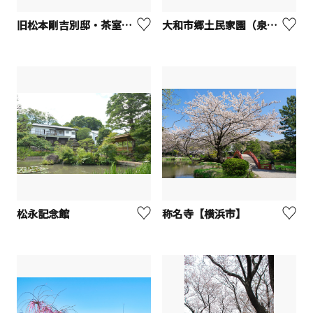
旧松本剛吉別邸・茶室「雨香亭」
大和市郷土民家園（泉の森内）
松永記念館
称名寺【横浜市】