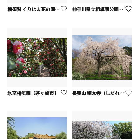
横須賀 くりはま花の国【横須賀市】
神奈川県立相模原公園【相模原市】
氷室椿庭園【茅ヶ崎市】
長興山 紹太寺（しだれ桜）【小田原市】