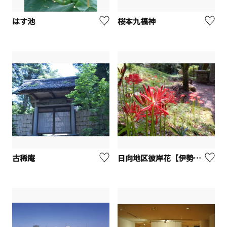
はす池
桜本九福神
古稀庵
日向地区彼岸花【伊勢原市】