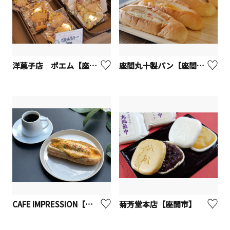
洋菓子店 ポエム【座間市】
座間丸十製パン【座間市】
CAFE IMPRESSION【座間市】
菊芳堂本店【座間市】