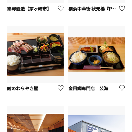
熊澤酒造【茅ヶ崎市】
横浜中華街 状元楼『Pâtissières JOGENRO』
鮪のわらやき屋
金目鯛専門店 公海