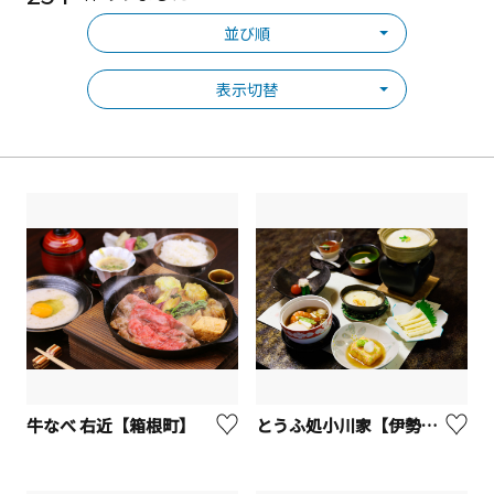
並び順
表示切替
牛なべ 右近【箱根町】
とうふ処小川家【伊勢原市】