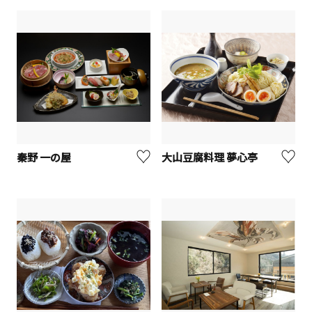
秦野 一の屋
大山豆腐料理 夢心亭