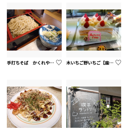
手打ちそば かくれや やぶ久【座間市】
木いちご野いちご【座間市】