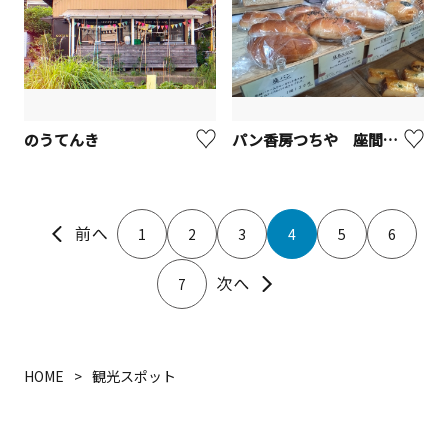
のうてんき
パン香房つちや 座間立野台店【座間市】
1
2
3
4
5
6
7
HOME
観光スポット