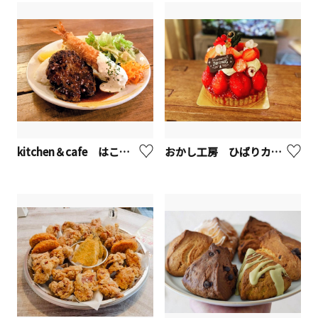
kitchen＆cafe はこねの森【座間市】
おかし工房 ひばりカフェ【座間市】