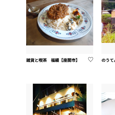
雑貨と喫茶 福綴【座間市】
のうて