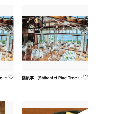
指帆亭 （Shihantei Pine Tree Resort）【二宮町】※観光事業者向けUV
指帆亭 （Shihantei Pine Tree Resort）【二宮町】