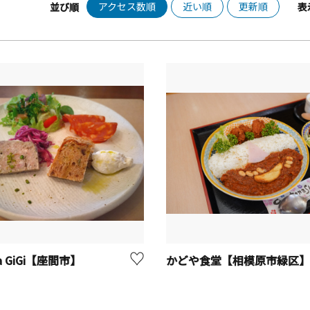
アクセス数順
近い順
更新順
並び順
表
ia GiGi【座間市】
かどや食堂【相模原市緑区】