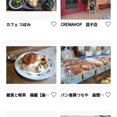
カフェ つぼみ
CREMAHOP 逗子店
雑貨と喫茶 福綴【座間市】
パン香房つちや 座間立野台店【座間市】