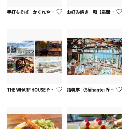
手打ちそば かくれや やぶ久【座間市】
お好み焼き 和【座間市】
THE WHARF HOUSE YAMASHITA KOEN ザ・ワーフハウス山下公園【横浜市】※観光事業者向けUV
指帆亭 （Shihantei Pine Tree Resort）【二宮町】※観光事業者向けUV