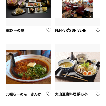
秦野 一の屋
PEPPER'S DRIVE-IN
元祖らーめん きんかどう本店【座間市】
大山豆腐料理 夢心亭