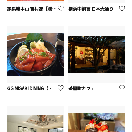
家系総本山 吉村家【横浜市西区】
横浜中納言 日本大通り
GG MISAKI DINING【座間市】
茶屋町カフェ