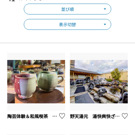
並び順
表示切替
陶芸体験＆和風喫茶 ひばり茶寮【座間市】
野天湯元 湯快爽快ざま【座間市】