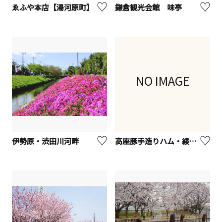
ゑふや本店【湯河原町】
鎌倉観光会館 味亭
NO IMAGE
伊勢原・渋田川河畔
高座豚手造りハム・綾瀬本店