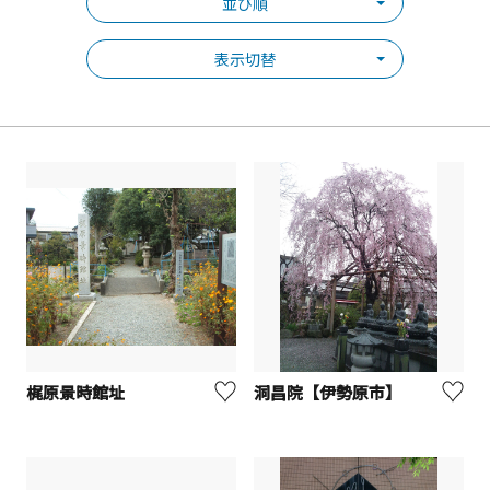
並び順
表示切替
梶原景時館址
洞昌院【伊勢原市】