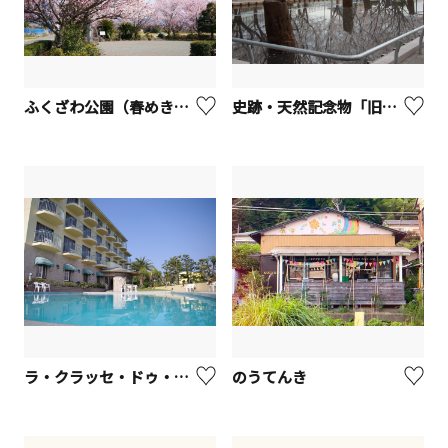
ふくざわ公園（春めき桜）【南足柄市】
史跡・天然記念物「旧相模川橋脚」【茅ヶ崎市】
ラ・クラッセ・ドゥ・シェネガ 【真鶴町】
のうてんき