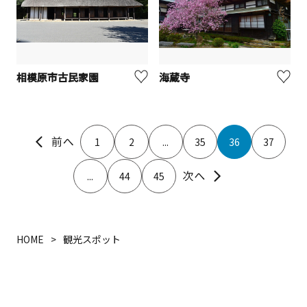
相模原市古民家園
海蔵寺
1
2
...
35
36
37
...
44
45
HOME
観光スポット