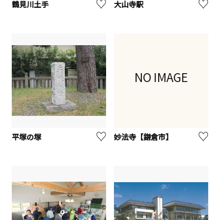
鶴見川土手
大山寺駅
NO IMAGE
平塚の塚
妙法寺【鎌倉市】