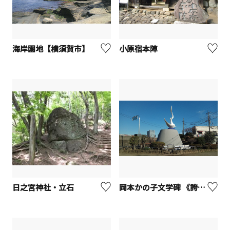
海岸園地【横須賀市】
小原宿本陣
日之宮神社・立石
岡本かの子文学碑 《誇り》