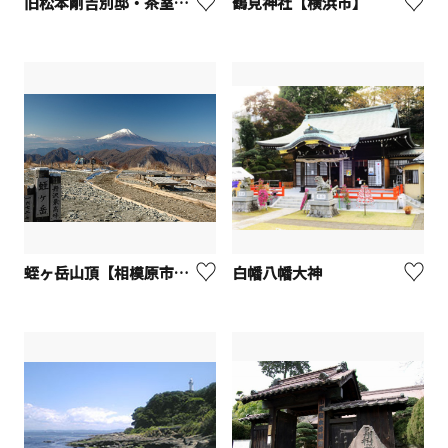
旧松本剛吉別邸・茶室「雨香亭」
鶴見神社【横浜市】
蛭ヶ岳山頂【相模原市緑区】
白幡八幡大神