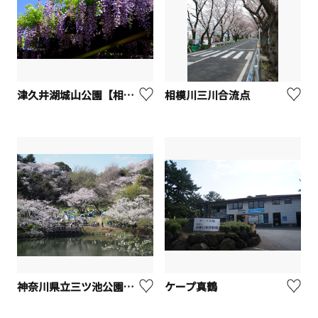
津久井湖城山公園【相模原市】
相模川三川合流点
神奈川県立三ツ池公園【横浜市】
ケープ真鶴