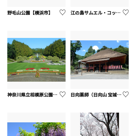
野毛山公園【横浜市】
江の島サムエル・コッキング苑 （旧名：江の島植物園）
神奈川県立相模原公園【相模原市】
日向薬師（日向山 宝城坊）【伊勢原市】