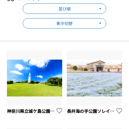
並び順
表示切替
神奈川県立城ケ島公園【三浦市】
長井海の手公園ソレイユの丘