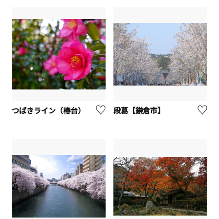
つばきライン（椿台）
段葛【鎌倉市】