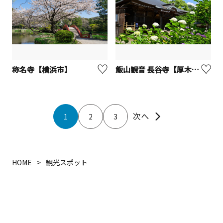
称名寺【横浜市】
飯山観音 長谷寺【厚木市】
1
2
3
HOME
観光スポット