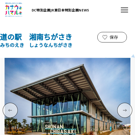
DC特別企画
JR東日本特別企画
NEWS
道の駅 湘南ちがさき
保存
みちのえき しょうなんちがさき