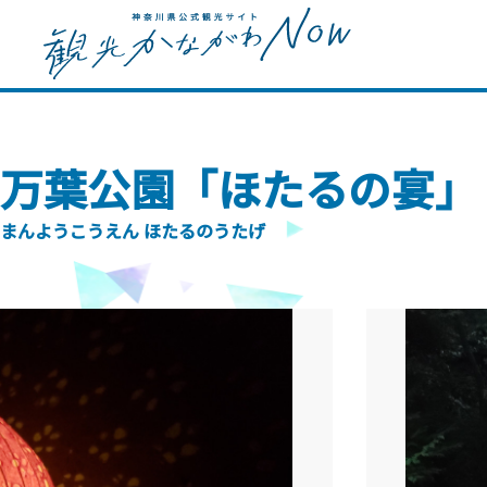
万葉公園「ほたるの宴」
まんようこうえん ほたるのうたげ