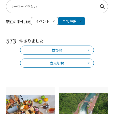
イベント
全て解除
現在の条件指定
573
件ありました
並び順
表示切替