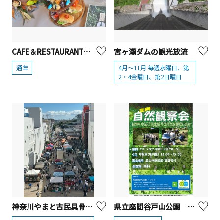
CAFE＆RESTAURANT燈下 アフタヌーンティー『真鶴三段手帖 ―冬―』【真鶴町】
宮ヶ瀬ダムの観光放流
通年
4月～11月 毎週水曜日、第
2・4金曜日、第2日曜日
神奈川やまと古民具骨董市
県立座間谷戸山公園 「定例 自然観察会」