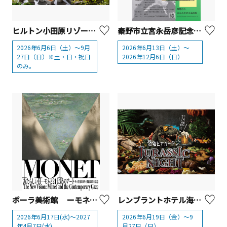
ヒルトン小田原リゾート＆スパ「恐竜ワールド ダイナソー スイーツビュッフェ」
秦野市立宮永岳彦記念美術館 展覧会「宮永岳彦 粋 意気 息」【秦野市】
2026年6月6日（土）～9月
2026年6月13日（土）～
27日（日）※土・日・祝日
2026年12月6日（日）
のみ。
ポーラ美術館 ーモネ没後100年・開館25周年記念『あたらしい目ーモネと21世紀のアート』展
レンブラントホテル海老名 「恐竜ビアガーデン ～ジュラシックナイト～」
2026年6月17日(水)～2027
2026年6月19日（金）～9
年4月7日(水)
月27日（日）