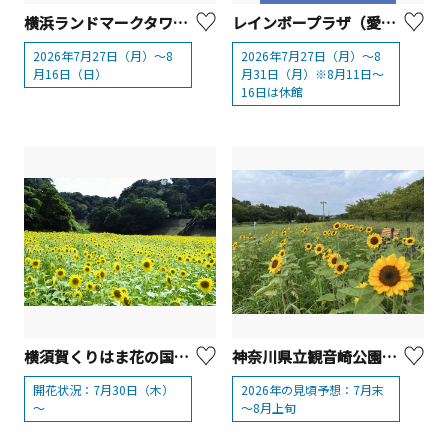
横浜ランドマークタワー「没入型体験イベント：ウルトラマン ストーリーダイブ展」
レインボープラザ（愛川繊維会館）サマーフェア2026「夏の手作り体験フェア」
2026年7月27日（月）～8
2026年7月27日（月）～8
月16日（日）
月31日（月）※8月11日～
16日は休館
横須賀くりはま花の国・7/30～開花情報
神奈川県立観音崎公園「ひまわり」【横須賀市】
開花状況：7月30日（木）
2026年の見頃予想：7月末
～
～8月上旬