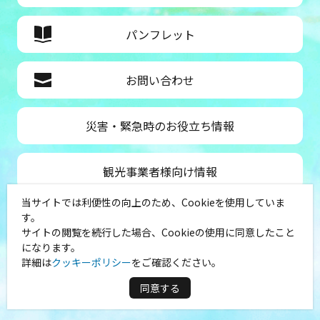
パンフレット
お問い合わせ
災害・緊急時のお役立ち情報
観光事業者様向け情報
当サイトでは利便性の向上のため、Cookieを使用していま
公益社団法人神奈川県観光協会
す。
サイトの閲覧を続行した場合、Cookieの使用に同意したこと
〒231-8521
になります。
神奈川県横浜市中区山下町１
詳細は
クッキーポリシー
をご確認ください。
（シルクセンター内）
TEL：045-681-0007
同意する