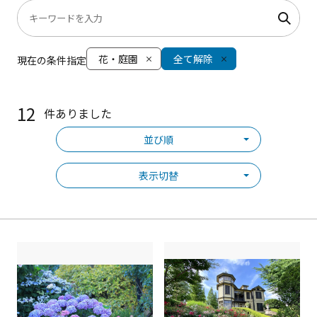
花・庭園
全て解除
現在の条件指定
12
件ありました
並び順
表示切替