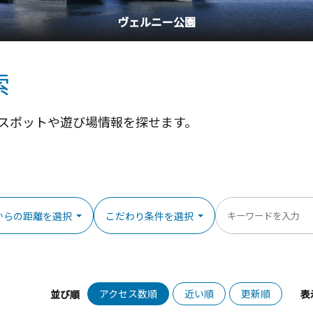
横浜中華街
索
スポットや遊び場情報を探せます。
からの距離を選択
こだわり条件を選択
アクセス数順
近い順
更新順
並び順
表