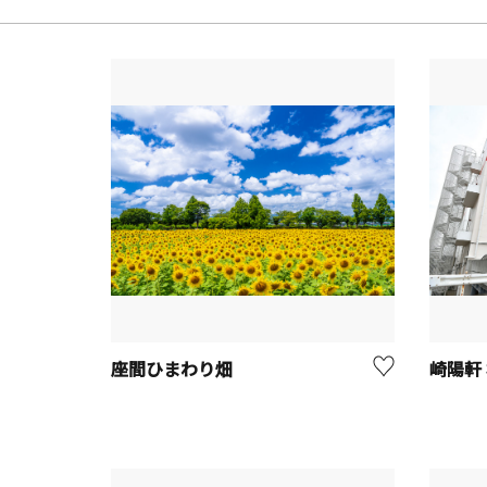
座間ひまわり畑
崎陽軒