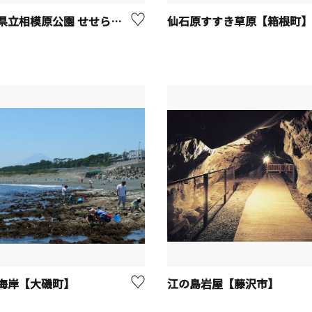
神奈川県立相模原公園 せせらぎの園地区 じゃぶじゃぶゾーン
仙石原すすき草原【箱根町】
海岸【大磯町】
江の島岩屋【藤沢市】