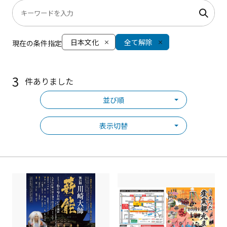
日本文化
全て解除
現在の条件指定
3
件ありました
並び順
表示切替