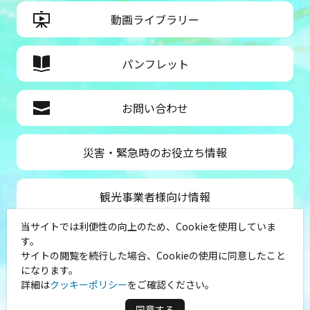
動画ライブラリー
パンフレット
お問い合わせ
災害・緊急時のお役立ち情報
観光事業者様向け情報
当サイトでは利便性の向上のため、Cookieを使用していま
公益社団法人神奈川県観光協会
す。
サイトの閲覧を続行した場合、Cookieの使用に同意したこと
〒231-8521
になります。
神奈川県横浜市中区山下町１
詳細は
クッキーポリシー
をご確認ください。
（シルクセンター内）
TEL：045-681-0007
同意する