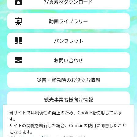
写真素材ダウンロード
動画ライブラリー
パンフレット
お問い合わせ
災害・緊急時のお役立ち情報
観光事業者様向け情報
当サイトでは利便性の向上のため、Cookieを使用していま
公益社団法人神奈川県観光協会
す。
サイトの閲覧を続行した場合、Cookieの使用に同意したこと
〒231-8521
になります。
神奈川県横浜市中区山下町１