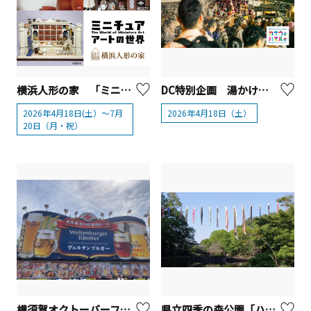
横浜人形の家 「ミニチュアアートの世界」【横浜市】
DC特別企画 湯かけまつりプレイベント「You got water fes!! （湯河原フェス）」
2026年4月18日(土）～7月
2026年4月18日（土）
20日（月・祝）
横須賀オクトーバーフェスト2026
県立四季の森公園「ハス池上空に泳ぐ鯉のぼり」【横浜市】