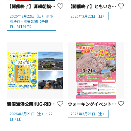
【開催終了】源頼朝旗挙祭2026【真鶴町】
【開催終了】ともいきゆうえんち+（プラス）in 相模原【相模原市】
2026年3月22日（日） ※小
2026年3月22日（日）
雨決行・雨天延期（予備
日：3月29日）
鵠沼海浜公園HUG-RIDE PARK（ハグライドパーク）「うみちかマルシェ ～3月の海とクラフトビールと～」
ウォーキングイベント「春めき桜と南足柄5つの「福」寺と道の駅コース」【南足柄市】
2026年3月21日（土）・22
2026年3月21日（土）
日（日）