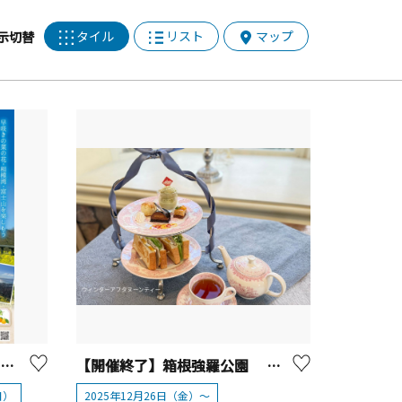
タイル
リスト
マップ
示切替
【開催終了】吾妻山菜の花ウォッチング【二宮町】
【開催終了】箱根強羅公園 『ウィンターアフタヌーンティー』【箱根町】
日）
2025年12月26日（金）～