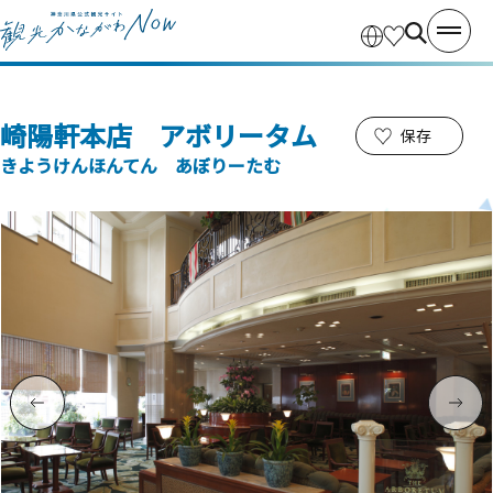
崎陽軒本店 アボリータム
保存
きようけんほんてん あぼりーたむ