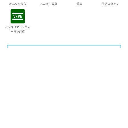
オムツ交換台
メニュー写真
筆談
手話スタッフ
ベジタリアン・ヴィ
ーガン対応
周辺でできる
当サイトでは利便性の向上のため、Cookieを使用していま
体験プランはこちらから
す。
サイトの閲覧を続行した場合、Cookieの使用に同意したこと
になります。
詳細は
クッキーポリシー
をご確認ください。
同意する
周辺の宿を探す
宿泊プランを一括比較オン
ライン予約