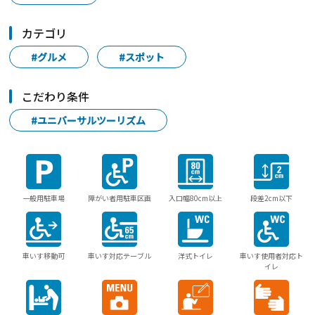
カテゴリ
#グルメ
#スポット
こだわり条件
#ユニバーサルツーリズム
一般用駐車場
障がい者用駐車区画
入口幅80cm以上
段差2cm以下
車いす移動可
車いす対応テーブル
洋式トイレ
車いす使用者対応ト
イレ