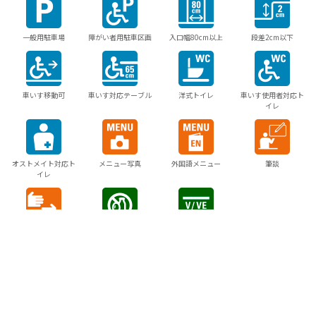
一般用駐車場
障がい者用駐車区画
入口幅80cm以上
段差2cm以下
車いす移動可
車いす対応テーブル
洋式トイレ
車いす使用者対応ト
イレ
オストメイト対応ト
メニュー写真
外国語メニュー
筆談
イレ
手話スタッフ
アレルギー対応
ベジタリアン・ヴィ
ーガン対応
当サイトでは利便性の向上のため、Cookieを使用していま
す。
サイトの閲覧を続行した場合、Cookieの使用に同意したこと
になります。
詳細は
クッキーポリシー
をご確認ください。
周辺でできる