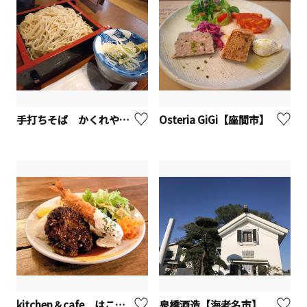
手打ちそば かくれや やぶ久【座間市】
Osteria GiGi【座間市】
kitchen＆cafe はこねの森【座間市】
泉橋酒造【海老名市】