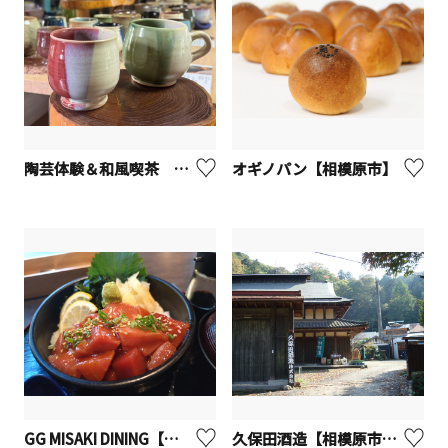
陶芸体験＆和風喫茶 ひばり茶寮【座間市】
オギノパン【相模原市】
GG MISAKI DINING【座間市】
久保田酒造【相模原市】※観光事業者向けUV