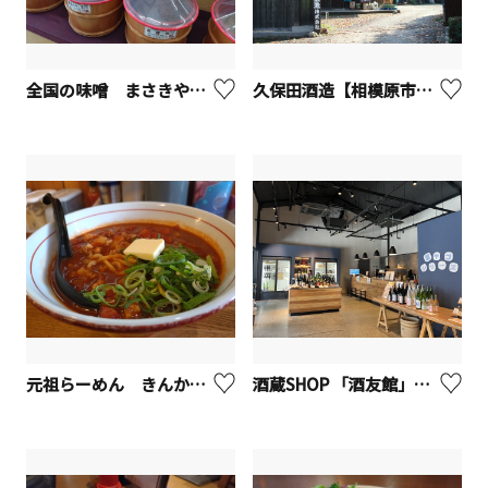
全国の味噌 まさきや【座間市】
久保田酒造【相模原市緑区】
元祖らーめん きんかどう本店【座間市】
酒蔵SHOP 「酒友館」【海老名市】