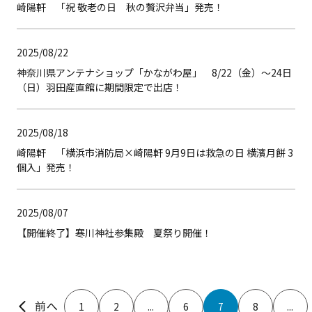
崎陽軒 「祝 敬老の日 秋の贅沢弁当」発売！
2025/08/22
神奈川県アンテナショップ「かながわ屋」 8/22（金）～24日
（日）羽田産直館に期間限定で出店！
2025/08/18
崎陽軒 「横浜市消防局×崎陽軒 9月9日は救急の日 横濱月餅 3
個入」発売！
2025/08/07
【開催終了】寒川神社参集殿 夏祭り開催！
1
2
...
6
7
8
...