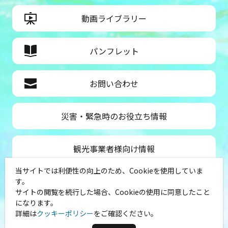
動画ライブラリー
パンフレット
お問い合わせ
災害・緊急時のお役立ち情報
観光事業者様向け情報
当サイトでは利便性の向上のため、Cookieを使用していま
公益社団法人神奈川県観光協会
す。
サイトの閲覧を続行した場合、Cookieの使用に同意したこと
〒231-8521
になります。
神奈川県横浜市中区山下町１
詳細は
クッキーポリシー
をご確認ください。
（シルクセンター内）