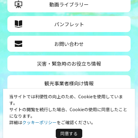
動画ライブラリー
パンフレット
お問い合わせ
災害・緊急時のお役立ち情報
観光事業者様向け情報
当サイトでは利便性の向上のため、Cookieを使用していま
公益社団法人神奈川県観光協会
す。
サイトの閲覧を続行した場合、Cookieの使用に同意したこと
〒231-8521
になります。
神奈川県横浜市中区山下町１
詳細は
クッキーポリシー
をご確認ください。
（シルクセンター内）
TEL：045-681-0007
同意する