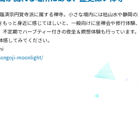
た、臨済宗円覚寺派に属する禅寺。小さな境内には枯山水や静岡
をもっと身近に感じてほしいと、一般向けに坐禅会や修行体験
、不定期でハーブティー付きの夜坐＆瞑想体験も行っています
体感してみてください。
i
kongoji-moonlight/