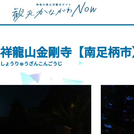
祥龍山金剛寺【南足柄市
しょうりゅうざんこんごうじ