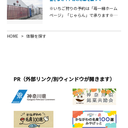
七沢温泉郷の旅館にて温泉を楽しんで
て親しまれています。
いただけます。七沢・飯山周辺の里山
※いちご狩りの予約は「苺一縁ホーム
で、豊かな自然環境を活かし、呼吸法
ページ」「じゃらん」で承ります※い
やヨガなどのさまざまなプログラムや
ちご狩り時期：1月～5月（予定）2021
四季の花の鑑賞などを実施していま
年にオープンした厚木市三田にある観
す。森林浴でリフレッシュした後に、
光農園です。「苺一縁」では、全5種類
HOME
体験を探す
温泉につかって、からだの疲れを取り
のいちごを取り扱っています。※時期
除けば、いやしの効果は絶大です。
によって取り扱いのある品種が異なり
ます。2026いちご狩りの概要■いちご
狩りの営業日：「苺一縁ホームペー
ジ」「じゃらん」にてご確認くださ
い。■いちご狩り営業時間： 9：00～
PR（外部リンク/別ウィンドウが開きます）
15：00■料金：ホームページとじゃら
んではご料金が異なり、時期によって
変動があります。各サイト「苺一縁ホ
ームページ」「じゃらん」にてご確認
ください。※現金決済のみ