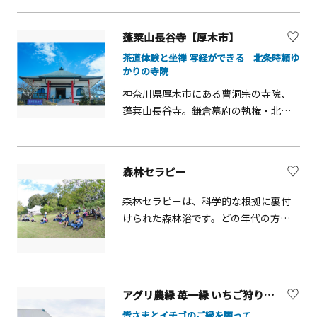
パープルスイートロードの5つの品種を
食べ比べてみることができます！お子
蓬莱山長谷寺【厚木市】
さまからおとなまで、皆さんに楽しん
茶道体験と坐禅 写経ができる 北条時頼ゆ
でいただける体験です。ぜひ農園にあ
かりの寺院
そびにきてください。
神奈川県厚木市にある曹洞宗の寺院、
蓬莱山長谷寺。鎌倉幕府の執権・北条
時頼公が厄除けを願い再建したと伝わ
る歴史ある寺院で、火災による再建を
重ねながら地域の祈りの場として守ら
森林セラピー
れてきました。境内は高台に位置し、
晴れた日には大山を望む景色が広が
森林セラピーは、科学的な根拠に裏付
り、四季折々の自然を感じながら静か
けられた森林浴です。どの年代の方で
な時間を過ごすことができます。
も楽しんでいただけます。森を楽しみ
&nbsp;また、本堂にて裏千家の茶道体
ながら健康維持・増進、病気の予防を
験や曹洞宗の坐禅,写経,寺ヨガなど、非
目指します。厚木市飯山や七沢のハイ
日常の体感ができるプログラムを実施
キングコースを中心に行っています。
アグリ農縁 苺一縁 いちご狩り【厚木市】
しています。観光とともに心身を整え
イベント終了後は飯山温泉郷、東丹沢
る時間を過ごせる、体験型の寺院とし
皆さまとイチゴのご縁を願って