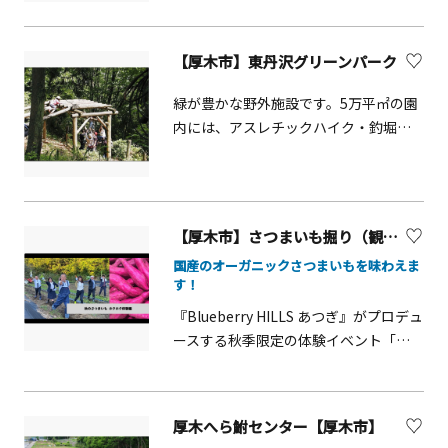
レジャー施設です。特別な技術はいり
験【当日参加OK】お皿や茶碗に絵を描
楽しめます。また、試飲付の酒蔵見学
ません。静かな山の中で、家族や仲間
いて、世界に一つだけの器を作ろう！
も実施しています（6名以上、要予約、
とワイワイ盛り上がってみませんか。
【厚木市】東丹沢グリーンパーク
作品は約2か月後にお渡し。■ 開催日：
詳細はHP参照ください）。
東丹沢、七沢温泉郷に隣接する山中
毎月第2・4日曜日■ 時間：10:00〜
で、樹上15メートルのアスレチックや
緑が豊かな野外施設です。5万平㎡の園
14:30（随時受付）■ 会場：森のアトリ
最長173ｍの谷越えジップラインなどが
内には、アスレチックハイク・釣堀セ
エ■ 定員：20名■ 料金：600円・1,000
楽しめるアドベンチャーパーク。全コ
ンター・野外バーベキューセンターが
円（器の種類によって異なります）ク
ースを周遊する所要時間は約2時間と本
あります。喫茶『耶麻』では、厚木名
ラフト体験【当日参加OK】どんぐりや
格的なパークとなっています。日常で
物の豚付けを挟んだ厚木バーガーがと
木の枝など自然の素材を使って、世界
は体験できない、命綱を頼りの大冒険
ても人気です。
にひとつだけのクラフト作品づくり！
【厚木市】さつまいも掘り（観光農園「Blueberry HILLS あつぎ」）
をご体験ください。
■ 開催日：毎日開催（※年末年始
国産のオーガニックさつまいもを味わえま
12/29〜1/3を除く）■ 時間：9:00〜
す！
15:00■ 会場：森の民話館■ 定員：14
『Blueberry HILLS あつぎ』がプロデュ
名■ 料金：300円（小）、400円（大）
ースする秋季限定の体験イベント「さ
■ 申込：不要（直接現地へ） 【県立七
つまいも掘り＆焼き芋の食べ比べ
沢森林公園について】東丹沢前面の丘
会」。大自然に囲まれた畑『豊作の大
陵地の森林を活かした七沢森林公園
地』で、農薬・化学肥料を使わないで
は、「日本の都市公園100選」に選ば
厚木へら鮒センター【厚木市】
育てたの5種類のさつまいもを、ぜひ