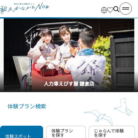
人力車えびす屋 鎌倉店
体験プラン検索
体験プラン
じゃらんで体験
を探す
を探す
体験スポット