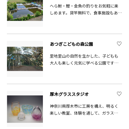
れ、春のシャクナゲと新緑、森に囲ま
「自分の手で掘り起こし」、ホクホク
へら鮒・鯉・金魚の釣りをお気軽に楽
れた広場でのバーベキュー、秋の紅
の「焼き芋の食べ比べ」を楽しんでみ
しめます。貸竿無料で、食事施設もあり
葉、森林浴やウォーキングなどのほ
ませんか？こんな方におすすめで
ます。
か、陶芸やクラフト、アルプホルンの
す！・秋の自然の中でリラックスした
演奏会など、森を背景とした楽しみや
時間を過ごしたい方・子どもと一緒に
癒しを手軽に楽しむことができる公園
楽しめるアウトドア体験を探している
です。おおやま広場から見る相模の霊
あつぎこどもの森公園
方・さつまいもにいろんな種類がある
峰「大山」の眺望も素晴らしく、近傍
ことを知らなかった方・子どもに自然
の七沢温泉と併せ、みどりと人の生活
里地里山の自然を生かした、子どもも
や農業に触れる機会を提供したい方・
が調和した里山の持つ魅力にどっぷり
大人も楽しく元気に学べる公園です。
農園主と交流したい方この体験をきっ
と浸ることができます。
四季折々の生物を間近で見られるほ
かけに、さつまいもの魅力を新たに発
か、田植え・稲刈りなどの農体験も可
見できます！農薬や化学肥料を一切使
能です。自然の立地を活かした遊具も
わずに育てたオーガニックさつまいも
魅力で、全長106メートルと、日本一の
をお召し上がりいただけます！さつま
厚木グラススタジオ
長さ（超高分子量ポリエチレン製とし
いもの品種をいくつ知っていますか？
て）を誇る「森のすべり台」も自慢で
神奈川県厚木市に工房を構え、明るく
焼き芋の食べ比べをしたことがありま
す。
楽しい教室、体験を通して、ガラスの
すか？品種ごとに異なる味わいが楽し
美しさ、ガラス作りの楽しさ、素晴ら
めるってホントですか？安納芋、シル
しさを知ることができます。
クスイート、紅あずま、べにはるか、