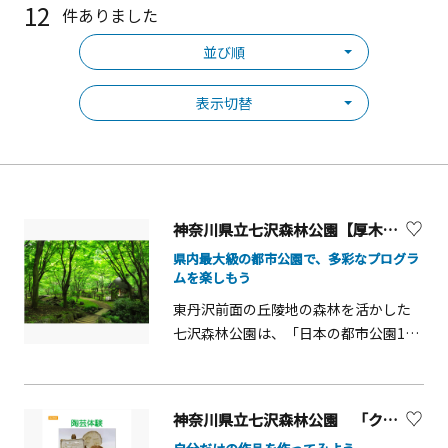
12
件ありました
並び順
表示切替
神奈川県立七沢森林公園【厚木市】
県内最大級の都市公園で、多彩なプログラ
ムを楽しもう
東丹沢前面の丘陵地の森林を活かした
七沢森林公園は、「日本の都市公園100
選」に選ばれ、春のシャクナゲと新
緑、森に囲まれた広場でのバーベキュ
ー、秋の紅葉、森林浴やウォーキング
神奈川県立七沢森林公園 「クラフト・木工・陶芸・楽焼体験」【秦野市】
などのほか、陶芸やクラフト、アルプ