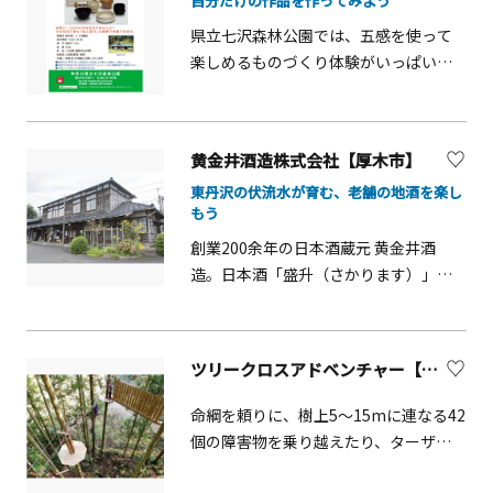
自分だけの作品を作ってみよう
ホルンの演奏会など、森を背景とした
楽しみや癒しを手軽に楽しむことがで
県立七沢森林公園では、五感を使って
きる公園です。おおやま広場から見る
楽しめるものづくり体験がいっぱい！
相模の霊峰「大山」の眺望も素晴らし
家族で参加できる体験イベントで、夏
く、近傍の七沢温泉と併せ、みどりと
休みの自由研究や思い出づくりにもぴ
人の生活が調和した里山の持つ魅力に
ったりです。陶芸体験【当日参加OK】
黄金井酒造株式会社【厚木市】
どっぷりと浸ることができます。【あ
世界にひとつだけの作品を作りません
じさい階段】場所：神奈川県厚木市上
東丹沢の伏流水が育む、老舗の地酒を楽し
か。小さなお子様も「粘土あそび」の
もう
古沢955-1 七沢森林公園内 森のアト
感覚で体験にチャレンジ！作品は約2か
リエ雨上がりのしっとりとした空気の
月後にお渡しします。■ 開催日：毎月
創業200余年の日本酒蔵元 黄金井酒
中、あじさいが咲き誇る小径。水滴を
第1・3・5日曜日■ 時間：10:00〜
造。日本酒「盛升（さかります）」の
まとった花びらが光をうけてきらめく
14:30（随時受付）■ 会場：森のアトリ
蔵元です。自然豊かな厚木市の七沢温
姿は、まるで宝石のよう。日差しを避
エ■ 定員：20名■ 料金：1,500円こえ
泉入口に酒蔵を構え、東丹沢山麓の名
け、木陰の階段に一歩足を踏み入れれ
だ工作体験【当日参加OK】園内で採れ
水と厳選した酒米を使用した日本酒を
ツリークロスアドベンチャー【厚木市】
ば街の喧騒を忘れ、ありのままの自分
た小枝などを使って、ユニークな動物
製造しています。この他にも、焼酎、
の心もあじさいの花の一部になったよ
キャラや飾りを作ろう！■ 開催日：毎
クラフトビール「さがみビール」、ク
命綱を頼りに、樹上5～15mに連なる42
うな癒しの空間。心の奥まで満たして
月第2・4日曜日■ 時間：10:00〜
ラフトジン、リキュールなど地元原料
個の障害物を乗り越えたり、ターザン
くれる特別な時間をお届けします。
14:30（随時受付）■ 会場：森のアトリ
を使用した数多くの商品を製造してい
ロープで森の中を縦横無尽に駆け巡る
エ■ 定員：20名■ 料金：200円楽焼体
ます。敷地内には売店があり、買い物を